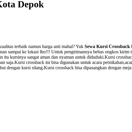
Kota Depok
kualitas terbaik namun harga anti mahal? Yuk
Sewa Kursi Crossback 
ampai ke lokasi lho!!! Untuk pengirimannya bebas ongkos kirim tent
lain itu kursinya sangat aman dan nyaman untuk diduduki.Kursi cross
pan saja.Kursi crossback ini bisa digunakan untuk acara pernikahan,aca
sebut dengan kursi silang.Kursi crossback bisa dipasangkan dengan mej