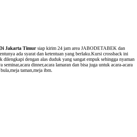
Di Jakarta Timur
siap kirim 24 jam area JABODETABEK dan
unya ada syarat dan ketentuan yang berlaku.Kursi crossback ini
back dilengkapi dengan alas duduk yang sangat empuk sehingga nyaman
ra seminar,acara dinner,acara lamaran dan bisa juga untuk acara-acara
a bula,meja taman,meja ibm.