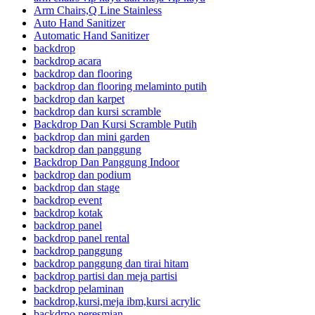
Arm Chairs,Q Line Stainless
Auto Hand Sanitizer
Automatic Hand Sanitizer
backdrop
backdrop acara
backdrop dan flooring
backdrop dan flooring melaminto putih
backdrop dan karpet
backdrop dan kursi scramble
Backdrop Dan Kursi Scramble Putih
backdrop dan mini garden
backdrop dan panggung
Backdrop Dan Panggung Indoor
backdrop dan podium
backdrop dan stage
backdrop event
backdrop kotak
backdrop panel
backdrop panel rental
backdrop panggung
backdrop panggung dan tirai hitam
backdrop partisi dan meja partisi
backdrop pelaminan
backdrop,kursi,meja ibm,kursi acrylic
backdrpo peresmian