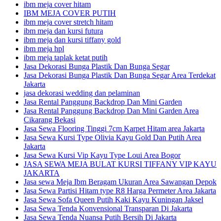
ibm meja cover hitam
IBM MEJA COVER PUTIH
ibm meja cover stretch hitam
ibm meja dan kursi futura
ibm meja dan kursi tiffany gold
ibm meja hpl
ibm meja taplak ketat putih
Jasa Dekorasi Bunga Plastik Dan Bunga Segar
Jasa Dekorasi Bunga Plastik Dan Bunga Segar Area Terdekat
Jakarta
jasa dekorasi wedding dan pelaminan
Jasa Rental Panggung Backdrop Dan Mini Garden
Jasa Rental Panggung Backdrop Dan Mini Garden Area
Cikarang Bekasi
Jasa Sewa Flooring Tinggi 7cm Karpet Hitam area Jakarta
Jasa Sewa Kursi Type Olivia Kayu Gold Dan Putih Area
Jakarta
Jasa Sewa Kursi Vip Kayu Type Loui Area Bogor
JASA SEWA MEJA BULAT KURSI TIFFANY VIP KAYU
JAKARTA
Jasa sewa Meja Ibm Beragam Ukuran Area Sawangan Depok
Jasa Sewa Partisi Hitam type R8 Harga Permeter Area Jakarta
Jasa Sewa Sofa Queen Putih Kaki Kayu Kuningan Jaksel
Jasa Sewa Tenda Konvensional Transparan Di Jakarta
Jasa Sewa Tenda Nuansa Putih Bersih Di Jakarta