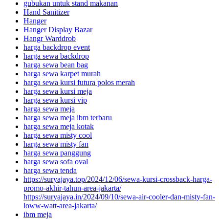
gubukan untuk stand makanan
Hand Sanitizer
Hanger
Hanger Display Bazar
Hangr Warddrob
harga backdrop event
harga sewa backdrop
harga sewa bean bag
harga sewa karpet murah
harga sewa kursi futura polos merah
harga sewa kursi meja
harga sewa kursi vip
harga sewa meja
harga sewa meja ibm terbaru
harga sewa meja kotak
harga sewa misty cool
harga sewa misty fan
harga sewa panggung
harga sewa sofa oval
harga sewa tenda
https://suryajaya.top/2024/12/06/sewa-kursi-crossback-harga-
promo-akhir-tahun-area-jakarta/
https://suryajaya.in/2024/09/10/sewa-air-cooler-dan-misty-fan-
loww-watt-area-jakarta/
ibm meja