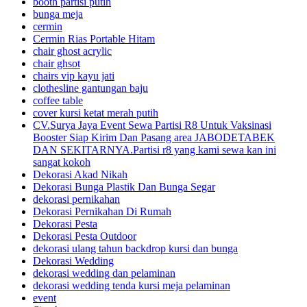
booth partisi putih
bunga meja
cermin
Cermin Rias Portable Hitam
chair ghost acrylic
chair ghsot
chairs vip kayu jati
clothesline gantungan baju
coffee table
cover kursi ketat merah putih
CV.Surya Jaya Event Sewa Partisi R8 Untuk Vaksinasi
Booster Siap Kirim Dan Pasang area JABODETABEK
DAN SEKITARNYA.Partisi r8 yang kami sewa kan ini
sangat kokoh
Dekorasi Akad Nikah
Dekorasi Bunga Plastik Dan Bunga Segar
dekorasi pernikahan
Dekorasi Pernikahan Di Rumah
Dekorasi Pesta
Dekorasi Pesta Outdoor
dekorasi ulang tahun backdrop kursi dan bunga
Dekorasi Wedding
dekorasi wedding dan pelaminan
dekorasi wedding tenda kursi meja pelaminan
event