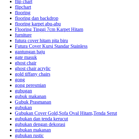
flip chart
flipchart
flooring
flooring dan backdrop
flooring karpet abu-abu
Flooring Tinggi 7cm Karpet Hitam
furniture
futura cover hitam pita biru
Futura Cover Kursi Standar Stainless
gantungan baju
gate masuk
ghost chair
ghost chair acrylic
gold tiffany chairs
gong
gong peresmian
gubugan
gubuk makanan
Gubuk Prasmanan
gubukan
Gubukan Cover Gold,Sofa Oval Hitam,Tenda Serut
gubukan dan tenda kerucut
gubukan dengan dekorasi
gubukan makanan
gubukan rustic