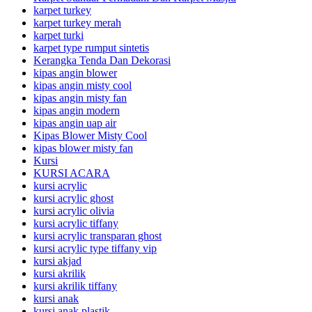
karpet turkey
karpet turkey merah
karpet turki
karpet type rumput sintetis
Kerangka Tenda Dan Dekorasi
kipas angin blower
kipas angin misty cool
kipas angin misty fan
kipas angin modern
kipas angin uap air
Kipas Blower Misty Cool
kipas blower misty fan
Kursi
KURSI ACARA
kursi acrylic
kursi acrylic ghost
kursi acrylic olivia
kursi acrylic tiffany
kursi acrylic transparan ghost
kursi acrylic type tiffany vip
kursi akjad
kursi akrilik
kursi akrilik tiffany
kursi anak
kursi anak plastik