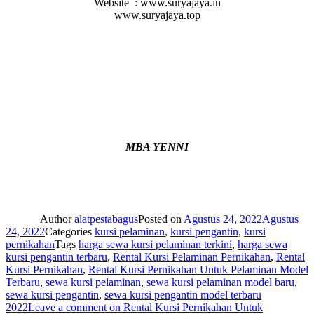
Website : www.suryajaya.in
www.suryajaya.top
MBA YENNI
Author
alatpestabagus
Posted on
Agustus 24, 2022
Agustus
24, 2022
Categories
kursi pelaminan
,
kursi pengantin
,
kursi
pernikahan
Tags
harga sewa kursi pelaminan terkini
,
harga sewa
kursi pengantin terbaru
,
Rental Kursi Pelaminan Pernikahan
,
Rental
Kursi Pernikahan
,
Rental Kursi Pernikahan Untuk Pelaminan Model
Terbaru
,
sewa kursi pelaminan
,
sewa kursi pelaminan model baru
,
sewa kursi pengantin
,
sewa kursi pengantin model terbaru
2022
Leave a comment
on Rental Kursi Pernikahan Untuk