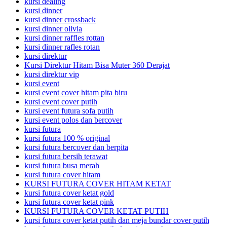
kursi dealing
kursi dinner
kursi dinner crossback
kursi dinner olivia
kursi dinner raffles rottan
kursi dinner rafles rotan
kursi direktur
Kursi Direktur Hitam Bisa Muter 360 Derajat
kursi direktur vip
kursi event
kursi event cover hitam pita biru
kursi event cover putih
kursi event futura sofa putih
kursi event polos dan bercover
kursi futura
kursi futura 100 % original
kursi futura bercover dan berpita
kursi futura bersih terawat
kursi futura busa merah
kursi futura cover hitam
KURSI FUTURA COVER HITAM KETAT
kursi futura cover ketat gold
kursi futura cover ketat pink
KURSI FUTURA COVER KETAT PUTIH
kursi futura cover ketat putih dan meja bundar cover putih