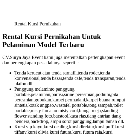
Rental Kursi Pernikahan
Rental Kursi Pernikahan Untuk
Pelaminan Model Terbaru
CV.Surya Jaya Event kami juga merentalkan perlengkapan event
dan perlengkapan pesta lainnya seperti :
Tenda kerucut atau tenda sarnafil,tenda roder,tenda
konvensional,tenda bazar,tenda cafe,tenda transparan,tenda
plafon dll.
Panggung melaminto,panggung
portable,pelaminan,partisi,sirine peresmian,podium,pita
peresmian,gubukan,karpet permadani,karpet buana,rumput
sintetis,kotak angpao,wastafel portable,tong sampah,toilet
portable,misty fan atau misty cool,bunga meja,standing
flower,standing foto,barstool,kaca rias,tiang antrian,tiang
bendera,backdrop,lampu sorot panggung,lampu taman dll.
Kursi vip kayu,kursi dealing,kursi direktur,kursi puff,kursi
tiffany,kursi olivia,kursi futura,kursi futura raja,kursi