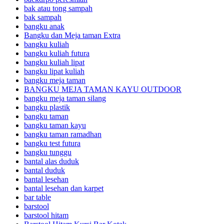
bak atau tong sampah
bak sampah
bangku anak
Bangku dan Meja taman Extra
bangku kuliah
bangku kuliah futura
bangku kuliah lipat
bangku lipat kuliah
bangku meja taman
BANGKU MEJA TAMAN KAYU OUTDOOR
bangku meja taman silang
bangku plastik
bangku taman
bangku taman kayu
bangku taman ramadhan
bangku test futura
bangku tunggu
bantal alas duduk
bantal duduk
bantal lesehan
bantal lesehan dan karpet
bar table
barstool
barstool hitam