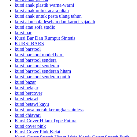
kursi anak plastik warna-warni
kursi anak untuk acara ultah
kursi anak untuk pesta ulang tahun
kursi atau sofa lesehan dan karpet sajadah
kursi atau sofa studio
kursi bar
Kursi Bar Dan Rumput Sintetis
KURSI BARS
kursi barstool
kursi barstool model baru
kursi barstool sendera
kursi barstool senderan
kursi barstool senderan hitam
kursi barstool senderan putih
kursi bazar
kursi belajar
kursi bercover
kursi betawi
kursi betawi kayu
kursi busa merah kerangka stainless
kursi chiavari
Kursi Cover Hitam Type Futura
kursi cover pink
Kursi Cover Pink Ketat