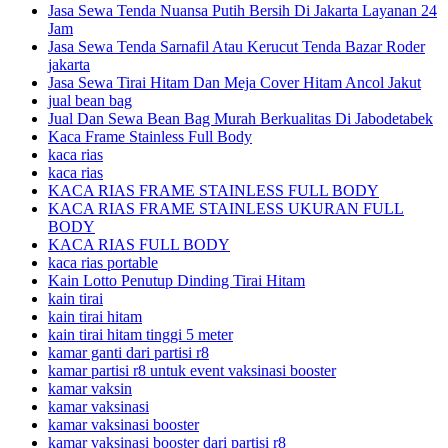
Jasa Sewa Tenda Nuansa Putih Bersih Di Jakarta Layanan 24
Jam
Jasa Sewa Tenda Sarnafil Atau Kerucut Tenda Bazar Roder
jakarta
Jasa Sewa Tirai Hitam Dan Meja Cover Hitam Ancol Jakut
jual bean bag
Jual Dan Sewa Bean Bag Murah Berkualitas Di Jabodetabek
Kaca Frame Stainless Full Body
kaca rias
kaca rias
KACA RIAS FRAME STAINLESS FULL BODY
KACA RIAS FRAME STAINLESS UKURAN FULL
BODY
KACA RIAS FULL BODY
kaca rias portable
Kain Lotto Penutup Dinding Tirai Hitam
kain tirai
kain tirai hitam
kain tirai hitam tinggi 5 meter
kamar ganti dari partisi r8
kamar partisi r8 untuk event vaksinasi booster
kamar vaksin
kamar vaksinasi
kamar vaksinasi booster
kamar vaksinasi booster dari partisi r8