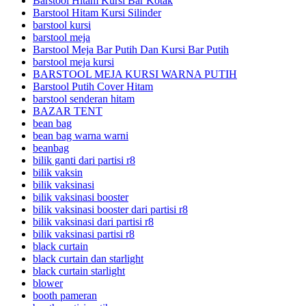
Barstool Hitam Kursi Bar Kotak
Barstool Hitam Kursi Silinder
barstool kursi
barstool meja
Barstool Meja Bar Putih Dan Kursi Bar Putih
barstool meja kursi
BARSTOOL MEJA KURSI WARNA PUTIH
Barstool Putih Cover Hitam
barstool senderan hitam
BAZAR TENT
bean bag
bean bag warna warni
beanbag
bilik ganti dari partisi r8
bilik vaksin
bilik vaksinasi
bilik vaksinasi booster
bilik vaksinasi booster dari partisi r8
bilik vaksinasi dari partisi r8
bilik vaksinasi partisi r8
black curtain
black curtain dan starlight
black curtain starlight
blower
booth pameran