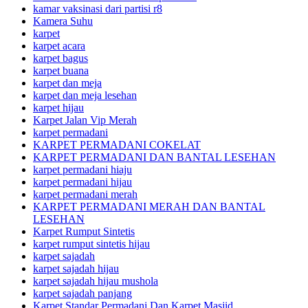
kamar vaksinasi dari partisi r8
Kamera Suhu
karpet
karpet acara
karpet bagus
karpet buana
karpet dan meja
karpet dan meja lesehan
karpet hijau
Karpet Jalan Vip Merah
karpet permadani
KARPET PERMADANI COKELAT
KARPET PERMADANI DAN BANTAL LESEHAN
karpet permadani hiaju
karpet permadani hijau
karpet permadani merah
KARPET PERMADANI MERAH DAN BANTAL
LESEHAN
Karpet Rumput Sintetis
karpet rumput sintetis hijau
karpet sajadah
karpet sajadah hijau
karpet sajadah hijau mushola
karpet sajadah panjang
Karpet Standar Permadani Dan Karpet Masjid