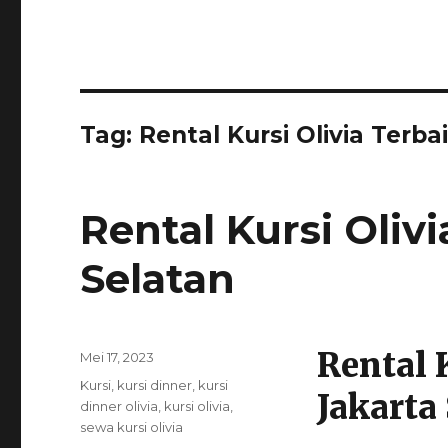
Tag:
Rental Kursi Olivia Terb
Rental Kursi Olivi
Selatan
Rental 
Posted
Mei 17, 2023
on
Categories
Kursi
,
kursi dinner
,
kursi
Jakarta
dinner olivia
,
kursi olivia
,
sewa kursi olivia