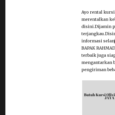
Olivia
Terbaik
Ayo rental kursi
Di
merentalkan kebu
Jakarta
disini.Dijamin 
Selatan
terjangkau.Disi
informasi selan
BAPAK RAHMADI 
terbaik juga si
mengantarkan ba
pengiriman beba