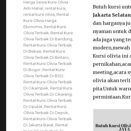
Tags
Harga Sewa Kursi Olivia
Butuh kursi unt
Anti Mahal
,
rental kursi
,
rental kursi olivia
,
Rental
Jakarta Selatan
Kursi Olivia Harga
dan harganya ju
Ekonomis
,
Rental Kursi
nyaman untuk di
Olivia Terbaik
,
Rental Kursi
Olivia Terbaik Di Bandung
,
ada juga yang te
Rental Kursi Olivia Terbaik
modern,mewah d
Di Bekasi
,
Rental Kursi
Kursi olivia ini
Olivia Terbaik Di Bintaro
,
Rental Kursi Olivia Terbaik
pernikahan,acar
Di Bogor
,
Rental Kursi
meeting,acara s
Olivia Terbaik Di BSD
,
olivia akan terl
Rental Kursi Olivia Terbaik
Di Cikampek
,
Rental Kursi
pita.Untuk warna
Olivia Terbaik Di Cikarang
,
permintaan.Kursi
Rental Kursi Olivia Terbaik
Di Ciputat
,
Rental Kursi
Olivia Terbaik Di Depok
,
Rental Kursi Olivia Terbaik
Di Jakarta Barat
,
Rental