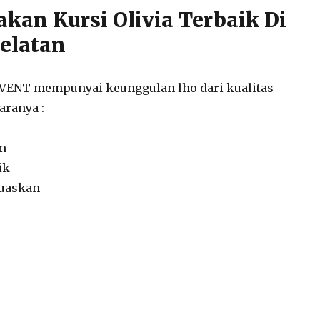
an Kursi Olivia Terbaik Di
Selatan
EVENT mempunyai keunggulan lho dari kualitas
aranya :
am
ik
uaskan