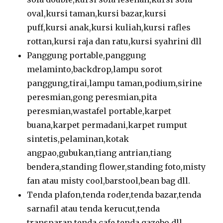
oval,kursi taman,kursi bazar,kursi
puff,kursi anak,kursi kuliah,kursi rafles
rottan,kursi raja dan ratu,kursi syahrini dll
Panggung portable,panggung
melaminto,backdrop,lampu sorot
panggung,tirai,lampu taman,podium,sirine
peresmian,gong peresmian,pita
peresmian,wastafel portable,karpet
buana,karpet permadani,karpet rumput
sintetis,pelaminan,kotak
angpao,gubukan,tiang antrian,tiang
bendera,standing flower,standing foto,misty
fan atau misty cool,barstool,bean bag dll.
Tenda plafon,tenda roder,tenda bazar,tenda
sarnafil atau tenda kerucut,tenda
transparan,tenda cafe,tenda gazebo dll.