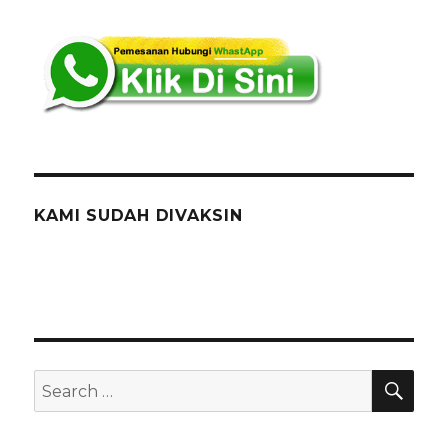
Di
Bekasi
KAMI SUDAH DIVAKSIN
SEA
Search
for: