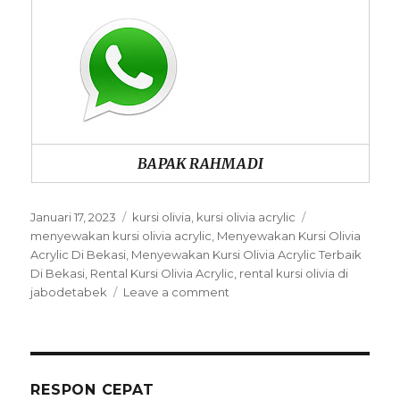
BAPAK RAHMADI
Posted
Categories
Tags
Januari 17, 2023
kursi olivia
,
kursi olivia acrylic
on
menyewakan kursi olivia acrylic
,
Menyewakan Kursi Olivia
Acrylic Di Bekasi
,
Menyewakan Kursi Olivia Acrylic Terbaik
Di Bekasi
,
Rental Kursi Olivia Acrylic
,
rental kursi olivia di
on
jabodetabek
Leave a comment
Menyewakan
Kursi
Olivia
Acrylic
Terbaik
RESPON CEPAT