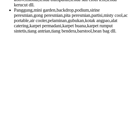
kerucut dll.
Panggung,mini garden,backdrop,podium,sirine
peresmian,gong peresmian,pita peresmian,partisi,misty cool,ac
portable,air cooler,pelaminan,gubukan,kotak angpao,alat
catering,karpet permadani,karpet buana,karpet rumput
sintetis,tiang antrian,tiang bendera,barstool,bean bag dll.