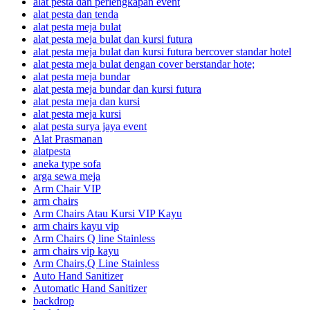
alat pesta dan perlengkapan event
alat pesta dan tenda
alat pesta meja bulat
alat pesta meja bulat dan kursi futura
alat pesta meja bulat dan kursi futura bercover standar hotel
alat pesta meja bulat dengan cover berstandar hote;
alat pesta meja bundar
alat pesta meja bundar dan kursi futura
alat pesta meja dan kursi
alat pesta meja kursi
alat pesta surya jaya event
Alat Prasmanan
alatpesta
aneka type sofa
arga sewa meja
Arm Chair VIP
arm chairs
Arm Chairs Atau Kursi VIP Kayu
arm chairs kayu vip
Arm Chairs Q line Stainless
arm chairs vip kayu
Arm Chairs,Q Line Stainless
Auto Hand Sanitizer
Automatic Hand Sanitizer
backdrop