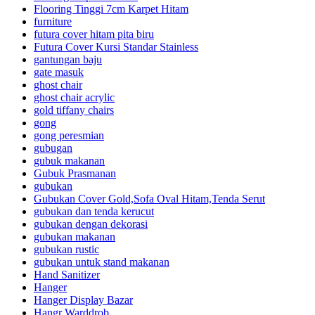
Flooring Tinggi 7cm Karpet Hitam
furniture
futura cover hitam pita biru
Futura Cover Kursi Standar Stainless
gantungan baju
gate masuk
ghost chair
ghost chair acrylic
gold tiffany chairs
gong
gong peresmian
gubugan
gubuk makanan
Gubuk Prasmanan
gubukan
Gubukan Cover Gold,Sofa Oval Hitam,Tenda Serut
gubukan dan tenda kerucut
gubukan dengan dekorasi
gubukan makanan
gubukan rustic
gubukan untuk stand makanan
Hand Sanitizer
Hanger
Hanger Display Bazar
Hangr Warddrob