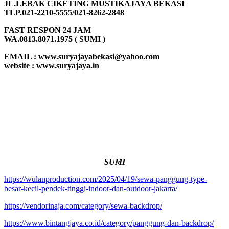
JL.LEBAK CIKETING MUSTIKAJAYA BEKASI
TLP.021-2210-5555/021-8262-2848
FAST RESPON 24 JAM
WA.0813.8071.1975 ( SUMI )
EMAIL : www.suryajayabekasi@yahoo.com
website : www.suryajaya.in
SUMI
https://wulanproduction.com/2025/04/19/sewa-panggung-type-
besar-kecil-pendek-tinggi-indoor-dan-outdoor-jakarta/
https://vendorinaja.com/category/sewa-backdrop/
https://www.bintangjaya.co.id/category/panggung-dan-backdrop/