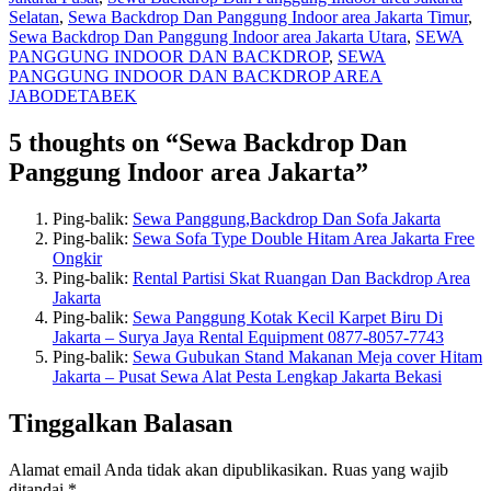
Selatan
,
Sewa Backdrop Dan Panggung Indoor area Jakarta Timur
,
Sewa Backdrop Dan Panggung Indoor area Jakarta Utara
,
SEWA
PANGGUNG INDOOR DAN BACKDROP
,
SEWA
PANGGUNG INDOOR DAN BACKDROP AREA
JABODETABEK
5 thoughts on “Sewa Backdrop Dan
Panggung Indoor area Jakarta”
Ping-balik:
Sewa Panggung,Backdrop Dan Sofa Jakarta
Ping-balik:
Sewa Sofa Type Double Hitam Area Jakarta Free
Ongkir
Ping-balik:
Rental Partisi Skat Ruangan Dan Backdrop Area
Jakarta
Ping-balik:
Sewa Panggung Kotak Kecil Karpet Biru Di
Jakarta – Surya Jaya Rental Equipment 0877-8057-7743
Ping-balik:
Sewa Gubukan Stand Makanan Meja cover Hitam
Jakarta – Pusat Sewa Alat Pesta Lengkap Jakarta Bekasi
Tinggalkan Balasan
Alamat email Anda tidak akan dipublikasikan.
Ruas yang wajib
ditandai
*