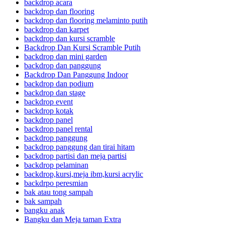
backdrop acara
backdrop dan flooring
backdrop dan flooring melaminto putih
backdrop dan karpet
backdrop dan kursi scramble
Backdrop Dan Kursi Scramble Putih
backdrop dan mini garden
backdrop dan panggung
Backdrop Dan Panggung Indoor
backdrop dan podium
backdrop dan stage
backdrop event
backdrop kotak
backdrop panel
backdrop panel rental
backdrop panggung
backdrop panggung dan tirai hitam
backdrop partisi dan meja partisi
backdrop pelaminan
backdrop,kursi,meja ibm,kursi acrylic
backdrpo peresmian
bak atau tong sampah
bak sampah
bangku anak
Bangku dan Meja taman Extra