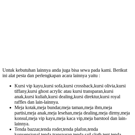
Untuk kebutuhan lainnya anda juga bisa sewa pada kami. Berikut
ini alat pesta dan perlengkapan acara lainnya yaitu :
Kursi vip kayu,kursi sofa,kursi crossback,kursi olivia,kursi
tiffany,kursi ghost acrylic atau kursi transparan,kursi
anak,kursi kuliah,kursi dealing,kursi direktur,kursi royal
raffles dan lain-lainnya.
Meja kotak,meja bundar,meja taman,meja ibm,meja
partisi,meja anak,meja lesehan,meja dealing,meja dirmy,meja
konsul,meja vip kayu,meja kaca vip,meja barstool dan lain-
lainnya.
Tenda bazzar,tenda roder,tenda plafon,tenda
konvensional,tenda transparan,tenda sail cloth tent,tenda