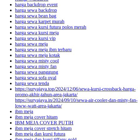
harga backdrop event
harga sewa backdrop
harga sewa bean bag
harga sewa karpet murah
harga sewa kursi futura polos merah
harga sewa kursi meja
harga sewa kursi vip
harga sewa meja
harga sewa meja ibm terbaru
harga sewa meja kotak
harga sewa misty cool
harga sewa misty fan
harga sewa panggung
harga sewa sofa oval
harga sewa tenda
https://suryajaya.top/2024/12/06/sewa-kursi-crossback-harga-
promo-akhir-tahun-area-jakarta/
https://suryajaya.in/2024/09/10/sewa-air-cooler-dan-misty-fan-
loww-watt-area-jakarta/
ibm meja
ibm meja cover hitam
IBM MEJA COVER PUTIH
ibm meja cover stretch hitam
ibm meja dan kursi futura
ibm meja dan kursi tiffany gold