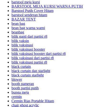
barstool meja kursi
BARSTOOL MEJA KURSI WARNA PUTIH
Barstool Putih Cover Hitam
barstool senderan hitam
BAZAR TENT
bean bag
bean bag warna warni
beanbag
bilik ganti dari partisi r8
bilik vaksin
bilik vaksinasi
bilik vaksinasi booster
bilik vaksinasi booster dari partisi r8
bilik vaksinasi dari partisi r8
bilik vaksinasi partisi r8
black curtain
black curtain dan starlight
black curtain starlight
blower
booth pameran
booth partisi putih
bunga meja
cermin
Cermin Rias Portable Hitam
chair ghost acrylic