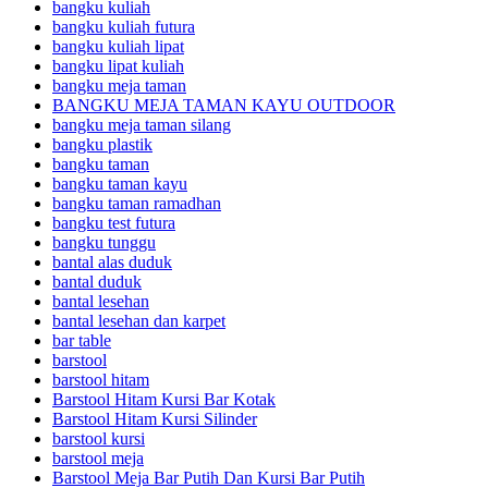
bangku kuliah
bangku kuliah futura
bangku kuliah lipat
bangku lipat kuliah
bangku meja taman
BANGKU MEJA TAMAN KAYU OUTDOOR
bangku meja taman silang
bangku plastik
bangku taman
bangku taman kayu
bangku taman ramadhan
bangku test futura
bangku tunggu
bantal alas duduk
bantal duduk
bantal lesehan
bantal lesehan dan karpet
bar table
barstool
barstool hitam
Barstool Hitam Kursi Bar Kotak
Barstool Hitam Kursi Silinder
barstool kursi
barstool meja
Barstool Meja Bar Putih Dan Kursi Bar Putih