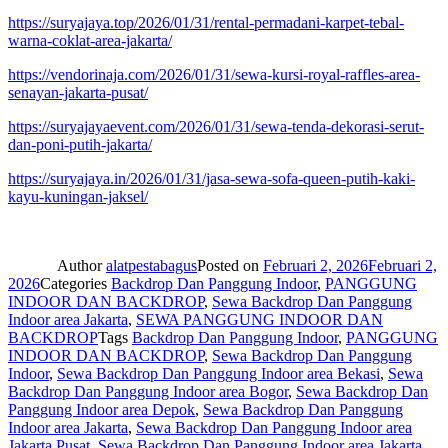
https://suryajaya.top/2026/01/31/rental-permadani-karpet-tebal-
warna-coklat-area-jakarta/
https://vendorinaja.com/2026/01/31/sewa-kursi-royal-raffles-area-
senayan-jakarta-pusat/
https://suryajayaevent.com/2026/01/31/sewa-tenda-dekorasi-serut-
dan-poni-putih-jakarta/
https://suryajaya.in/2026/01/31/jasa-sewa-sofa-queen-putih-kaki-
kayu-kuningan-jaksel/
Author
alatpestabagus
Posted on
Februari 2, 2026
Februari 2,
2026
Categories
Backdrop Dan Panggung Indoor
,
PANGGUNG
INDOOR DAN BACKDROP
,
Sewa Backdrop Dan Panggung
Indoor area Jakarta
,
SEWA PANGGUNG INDOOR DAN
BACKDROP
Tags
Backdrop Dan Panggung Indoor
,
PANGGUNG
INDOOR DAN BACKDROP
,
Sewa Backdrop Dan Panggung
Indoor
,
Sewa Backdrop Dan Panggung Indoor area Bekasi
,
Sewa
Backdrop Dan Panggung Indoor area Bogor
,
Sewa Backdrop Dan
Panggung Indoor area Depok
,
Sewa Backdrop Dan Panggung
Indoor area Jakarta
,
Sewa Backdrop Dan Panggung Indoor area
Jakarta Pusat
,
Sewa Backdrop Dan Panggung Indoor area Jakarta