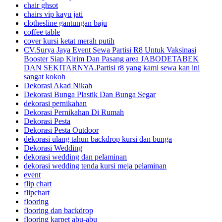
chair ghsot
chairs vip kayu jati
clothesline gantungan baju
coffee table
cover kursi ketat merah putih
CV.Surya Jaya Event Sewa Partisi R8 Untuk Vaksinasi
Booster Siap Kirim Dan Pasang area JABODETABEK
DAN SEKITARNYA.Partisi r8 yang kami sewa kan ini
sangat kokoh
Dekorasi Akad Nikah
Dekorasi Bunga Plastik Dan Bunga Segar
dekorasi pernikahan
Dekorasi Pernikahan Di Rumah
Dekorasi Pesta
Dekorasi Pesta Outdoor
dekorasi ulang tahun backdrop kursi dan bunga
Dekorasi Wedding
dekorasi wedding dan pelaminan
dekorasi wedding tenda kursi meja pelaminan
event
flip chart
flipchart
flooring
flooring dan backdrop
flooring karpet abu-abu