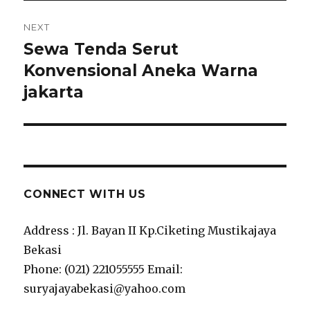
NEXT
Sewa Tenda Serut
Next
post:
Konvensional Aneka Warna
jakarta
CONNECT WITH US
Address : Jl. Bayan II Kp.Ciketing Mustikajaya
Bekasi
Phone: (021) 221055555 Email:
suryajayabekasi@yahoo.com