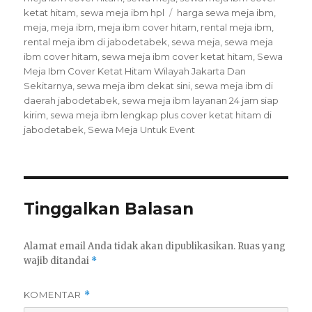
Tags
ketat hitam
,
sewa meja ibm hpl
harga sewa meja ibm
,
meja
,
meja ibm
,
meja ibm cover hitam
,
rental meja ibm
,
rental meja ibm di jabodetabek
,
sewa meja
,
sewa meja
ibm cover hitam
,
sewa meja ibm cover ketat hitam
,
Sewa
Meja Ibm Cover Ketat Hitam Wilayah Jakarta Dan
Sekitarnya
,
sewa meja ibm dekat sini
,
sewa meja ibm di
daerah jabodetabek
,
sewa meja ibm layanan 24 jam siap
kirim
,
sewa meja ibm lengkap plus cover ketat hitam di
jabodetabek
,
Sewa Meja Untuk Event
Tinggalkan Balasan
Alamat email Anda tidak akan dipublikasikan.
Ruas yang
wajib ditandai
*
KOMENTAR
*