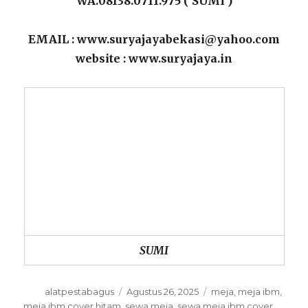
WA.08138.0711.975 ( SUMI )
EMAIL : www.suryajayabekasi@yahoo.com
website : www.suryajaya.in
SUMI
Author
Posted
Categories
alatpestabagus
Agustus 26, 2025
meja
,
meja ibm
,
on
meja ibm cover hitam
,
sewa meja
,
sewa meja ibm cover