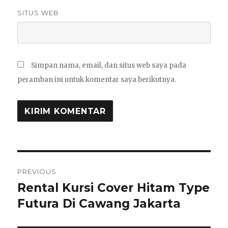
SITUS WEB
Simpan nama, email, dan situs web saya pada
peramban ini untuk komentar saya berikutnya.
Navigasi
PREVIOUS
pos
Rental Kursi Cover Hitam Type
Previous
post:
Futura Di Cawang Jakarta