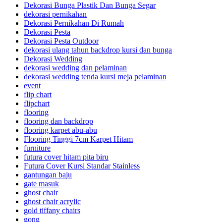
Dekorasi Bunga Plastik Dan Bunga Segar
dekorasi pernikahan
Dekorasi Pernikahan Di Rumah
Dekorasi Pesta
Dekorasi Pesta Outdoor
dekorasi ulang tahun backdrop kursi dan bunga
Dekorasi Wedding
dekorasi wedding dan pelaminan
dekorasi wedding tenda kursi meja pelaminan
event
flip chart
flipchart
flooring
flooring dan backdrop
flooring karpet abu-abu
Flooring Tinggi 7cm Karpet Hitam
furniture
futura cover hitam pita biru
Futura Cover Kursi Standar Stainless
gantungan baju
gate masuk
ghost chair
ghost chair acrylic
gold tiffany chairs
gong