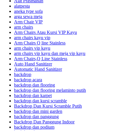
Alat Prasmanan
alatpesta
aneka type sofa
arga sewa meja
Arm Chair VIP
arm chairs
Arm Chairs Atau Kursi VIP Kayu
arm chairs kayu vip
Arm Chairs Q line Stainless
arm chairs vip kayu
arm chairs vip kayu dan meja vip kayu
Arm Chairs,Q Line Stainless
Auto Hand Sanitizer
Automatic Hand Sanitizer
backdrop
backdrop acara
backdrop dan flooring
backdrop dan flooring melaminto putih
backdrop dan karpet
backdrop dan kursi scramble
Backdrop Dan Kursi Scramble Putih
backdrop dan mini garden
backdrop dan panggung
Backdrop Dan Panggung Indoor
backdrop dan podium