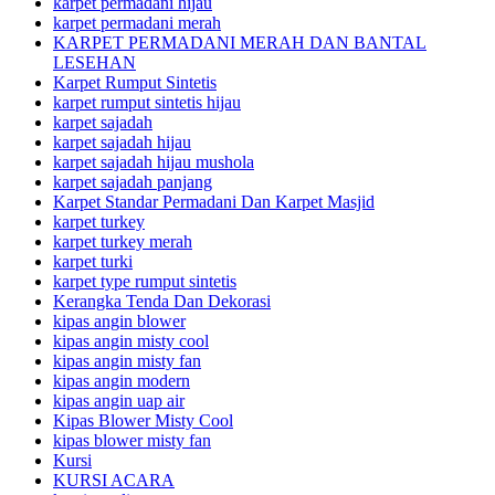
karpet permadani hijau
karpet permadani merah
KARPET PERMADANI MERAH DAN BANTAL
LESEHAN
Karpet Rumput Sintetis
karpet rumput sintetis hijau
karpet sajadah
karpet sajadah hijau
karpet sajadah hijau mushola
karpet sajadah panjang
Karpet Standar Permadani Dan Karpet Masjid
karpet turkey
karpet turkey merah
karpet turki
karpet type rumput sintetis
Kerangka Tenda Dan Dekorasi
kipas angin blower
kipas angin misty cool
kipas angin misty fan
kipas angin modern
kipas angin uap air
Kipas Blower Misty Cool
kipas blower misty fan
Kursi
KURSI ACARA