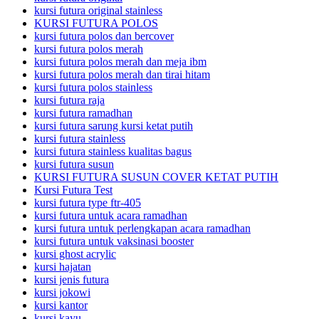
kursi futura original stainless
KURSI FUTURA POLOS
kursi futura polos dan bercover
kursi futura polos merah
kursi futura polos merah dan meja ibm
kursi futura polos merah dan tirai hitam
kursi futura polos stainless
kursi futura raja
kursi futura ramadhan
kursi futura sarung kursi ketat putih
kursi futura stainless
kursi futura stainless kualitas bagus
kursi futura susun
KURSI FUTURA SUSUN COVER KETAT PUTIH
Kursi Futura Test
kursi futura type ftr-405
kursi futura untuk acara ramadhan
kursi futura untuk perlengkapan acara ramadhan
kursi futura untuk vaksinasi booster
kursi ghost acrylic
kursi hajatan
kursi jenis futura
kursi jokowi
kursi kantor
kursi kayu