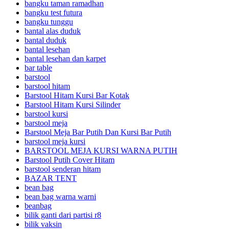
bangku taman ramadhan
bangku test futura
bangku tunggu
bantal alas duduk
bantal duduk
bantal lesehan
bantal lesehan dan karpet
bar table
barstool
barstool hitam
Barstool Hitam Kursi Bar Kotak
Barstool Hitam Kursi Silinder
barstool kursi
barstool meja
Barstool Meja Bar Putih Dan Kursi Bar Putih
barstool meja kursi
BARSTOOL MEJA KURSI WARNA PUTIH
Barstool Putih Cover Hitam
barstool senderan hitam
BAZAR TENT
bean bag
bean bag warna warni
beanbag
bilik ganti dari partisi r8
bilik vaksin