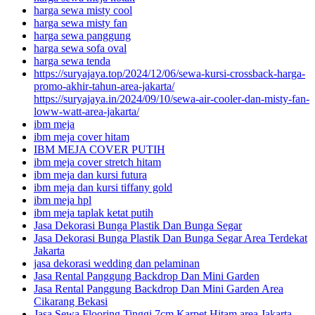
harga sewa misty cool
harga sewa misty fan
harga sewa panggung
harga sewa sofa oval
harga sewa tenda
https://suryajaya.top/2024/12/06/sewa-kursi-crossback-harga-
promo-akhir-tahun-area-jakarta/
https://suryajaya.in/2024/09/10/sewa-air-cooler-dan-misty-fan-
loww-watt-area-jakarta/
ibm meja
ibm meja cover hitam
IBM MEJA COVER PUTIH
ibm meja cover stretch hitam
ibm meja dan kursi futura
ibm meja dan kursi tiffany gold
ibm meja hpl
ibm meja taplak ketat putih
Jasa Dekorasi Bunga Plastik Dan Bunga Segar
Jasa Dekorasi Bunga Plastik Dan Bunga Segar Area Terdekat
Jakarta
jasa dekorasi wedding dan pelaminan
Jasa Rental Panggung Backdrop Dan Mini Garden
Jasa Rental Panggung Backdrop Dan Mini Garden Area
Cikarang Bekasi
Jasa Sewa Flooring Tinggi 7cm Karpet Hitam area Jakarta