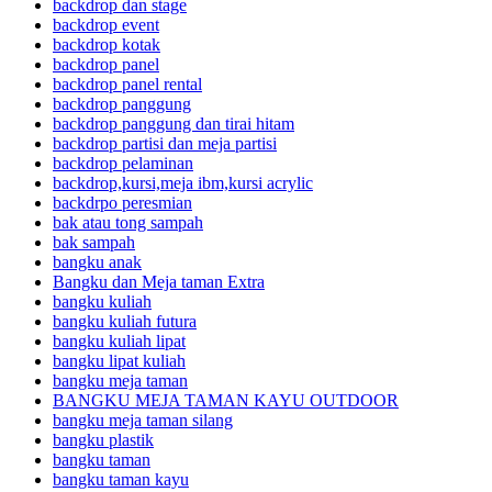
backdrop dan stage
backdrop event
backdrop kotak
backdrop panel
backdrop panel rental
backdrop panggung
backdrop panggung dan tirai hitam
backdrop partisi dan meja partisi
backdrop pelaminan
backdrop,kursi,meja ibm,kursi acrylic
backdrpo peresmian
bak atau tong sampah
bak sampah
bangku anak
Bangku dan Meja taman Extra
bangku kuliah
bangku kuliah futura
bangku kuliah lipat
bangku lipat kuliah
bangku meja taman
BANGKU MEJA TAMAN KAYU OUTDOOR
bangku meja taman silang
bangku plastik
bangku taman
bangku taman kayu