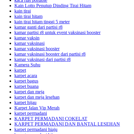
kaca rias portable
Kain Lotto Penutup Dinding Tirai Hitam
kain tirai
kain tirai hitam
kain tirai hitam tinggi 5 meter
kamar ganti dari partisi r8
kamar partisi r8 untuk event vaksinasi booster
kamar vaksin
kamar vaksinasi
kamar vaksinasi booster
kamar vaksinasi booster dari partisi r8
kamar vaksinasi dari partisi r8
Kamera Suhu
karpet
karpet acara
karpet bagus
karpet buana
karpet dan meja
karpet dan meja lesehan
karpet hijau
Karpet Jalan Vip Merah
karpet permadani
KARPET PERMADANI COKELAT
KARPET PERMADANI DAN BANTAL LESEHAN
karpet permadani hiaju