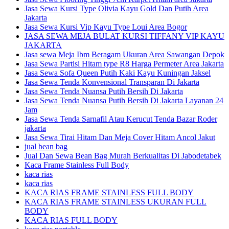
Jasa Sewa Kursi Type Olivia Kayu Gold Dan Putih Area
Jakarta
Jasa Sewa Kursi Vip Kayu Type Loui Area Bogor
JASA SEWA MEJA BULAT KURSI TIFFANY VIP KAYU
JAKARTA
Jasa sewa Meja Ibm Beragam Ukuran Area Sawangan Depok
Jasa Sewa Partisi Hitam type R8 Harga Permeter Area Jakarta
Jasa Sewa Sofa Queen Putih Kaki Kayu Kuningan Jaksel
Jasa Sewa Tenda Konvensional Transparan Di Jakarta
Jasa Sewa Tenda Nuansa Putih Bersih Di Jakarta
Jasa Sewa Tenda Nuansa Putih Bersih Di Jakarta Layanan 24
Jam
Jasa Sewa Tenda Sarnafil Atau Kerucut Tenda Bazar Roder
jakarta
Jasa Sewa Tirai Hitam Dan Meja Cover Hitam Ancol Jakut
jual bean bag
Jual Dan Sewa Bean Bag Murah Berkualitas Di Jabodetabek
Kaca Frame Stainless Full Body
kaca rias
kaca rias
KACA RIAS FRAME STAINLESS FULL BODY
KACA RIAS FRAME STAINLESS UKURAN FULL
BODY
KACA RIAS FULL BODY