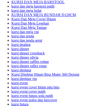
KURSI DAN MEJA BARSTOOL
kursi dan meja barstool putih
kursi dan meja bulat
KURSI DAN MEJA BUNDAR D120CM
Kursi Dan Meja Cover Hitam
Kursi Dan Meja Lesehan
Kursi Dan Meja Taman
kursi dan meja vip
kursi dan tenda
kursi dan tenda serut
kursi dealing
kursi dinner
kursi dinner crossback
kursi dinner olivia
kursi dinner raffles rottan
kursi dinner rafles rotan
kursi direktur
Kursi Direktur Hitam Bisa Muter 360 Derajat
kursi direktur vip
kursi event
kursi event cover hitam pita biru
kursi event cover putih
kursi event futura sofa putih
kursi event polos dan bercover
kursi futura