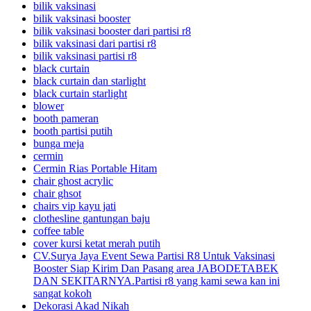
bilik vaksinasi
bilik vaksinasi booster
bilik vaksinasi booster dari partisi r8
bilik vaksinasi dari partisi r8
bilik vaksinasi partisi r8
black curtain
black curtain dan starlight
black curtain starlight
blower
booth pameran
booth partisi putih
bunga meja
cermin
Cermin Rias Portable Hitam
chair ghost acrylic
chair ghsot
chairs vip kayu jati
clothesline gantungan baju
coffee table
cover kursi ketat merah putih
CV.Surya Jaya Event Sewa Partisi R8 Untuk Vaksinasi
Booster Siap Kirim Dan Pasang area JABODETABEK
DAN SEKITARNYA.Partisi r8 yang kami sewa kan ini
sangat kokoh
Dekorasi Akad Nikah