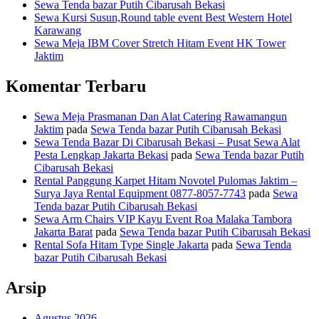
Sewa Tenda bazar Putih Cibarusah Bekasi
Sewa Kursi Susun,Round table event Best Western Hotel
Karawang
Sewa Meja IBM Cover Stretch Hitam Event HK Tower
Jaktim
Komentar Terbaru
Sewa Meja Prasmanan Dan Alat Catering Rawamangun
Jaktim
pada
Sewa Tenda bazar Putih Cibarusah Bekasi
Sewa Tenda Bazar Di Cibarusah Bekasi – Pusat Sewa Alat
Pesta Lengkap Jakarta Bekasi
pada
Sewa Tenda bazar Putih
Cibarusah Bekasi
Rental Panggung Karpet Hitam Novotel Pulomas Jaktim –
Surya Jaya Rental Equipment 0877-8057-7743
pada
Sewa
Tenda bazar Putih Cibarusah Bekasi
Sewa Arm Chairs VIP Kayu Event Roa Malaka Tambora
Jakarta Barat
pada
Sewa Tenda bazar Putih Cibarusah Bekasi
Rental Sofa Hitam Type Single Jakarta
pada
Sewa Tenda
bazar Putih Cibarusah Bekasi
Arsip
Agustus 2026