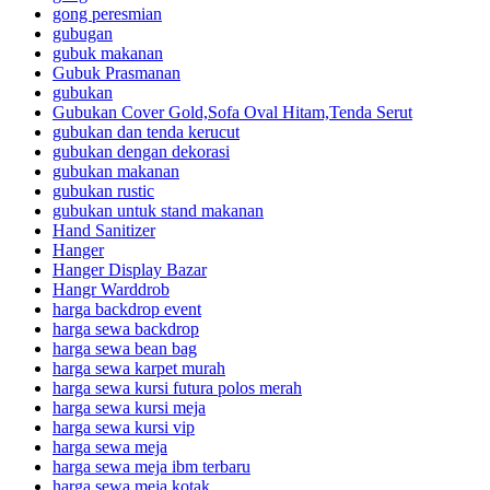
gong peresmian
gubugan
gubuk makanan
Gubuk Prasmanan
gubukan
Gubukan Cover Gold,Sofa Oval Hitam,Tenda Serut
gubukan dan tenda kerucut
gubukan dengan dekorasi
gubukan makanan
gubukan rustic
gubukan untuk stand makanan
Hand Sanitizer
Hanger
Hanger Display Bazar
Hangr Warddrob
harga backdrop event
harga sewa backdrop
harga sewa bean bag
harga sewa karpet murah
harga sewa kursi futura polos merah
harga sewa kursi meja
harga sewa kursi vip
harga sewa meja
harga sewa meja ibm terbaru
harga sewa meja kotak