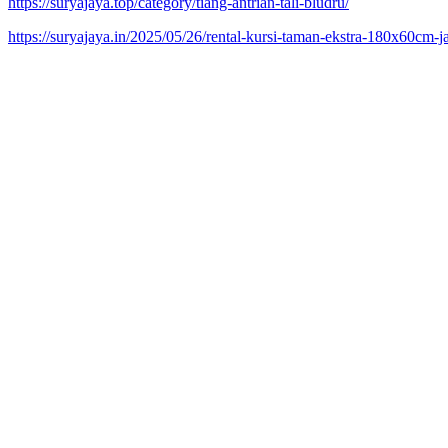
https://suryajaya.top/category/tiang-antrian-tali-bludru/
https://suryajaya.in/2025/05/26/rental-kursi-taman-ekstra-180x60cm-ja