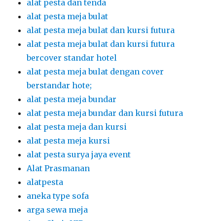
alat pesta meja bundar dan kursi futura
alat pesta meja dan kursi
alat pesta meja kursi
alat pesta surya jaya event
Alat Prasmanan
alatpesta
aneka type sofa
arga sewa meja
Arm Chair VIP
arm chairs
Arm Chairs Atau Kursi VIP Kayu
arm chairs kayu vip
Arm Chairs Q line Stainless
arm chairs vip kayu
Arm Chairs,Q Line Stainless
Auto Hand Sanitizer