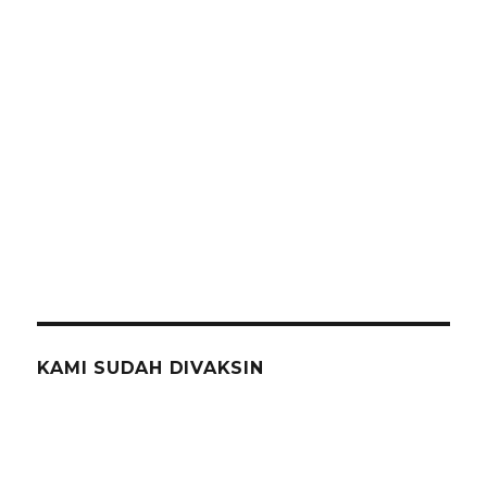
KAMI SUDAH DIVAKSIN
SE
Search
for:
POS-POS TERBARU