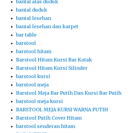
Barstool Hitam Kursi Silinder
barstool kursi
barstool meja
Barstool Meja Bar Putih Dan Kursi Bar Putih
barstool meja kursi
BARSTOOL MEJA KURSI WARNA PUTIH
Barstool Putih Cover Hitam
barstool senderan hitam
BAZAR TENT
bean bag
bean bag warna warni
beanbag
bilik ganti dari partisi r8
bilik vaksin
bilik vaksinasi
bilik vaksinasi booster