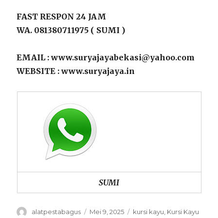
FAST RESPON 24 JAM
WA. 081380711975 ( SUMI )
EMAIL : www.suryajayabekasi@yahoo.com
WEBSITE : www.suryajaya.in
SUMI
Author
alatpestabagus
Posted
Mei 9, 2025
Categories
kursi kayu
,
Kursi Kayu