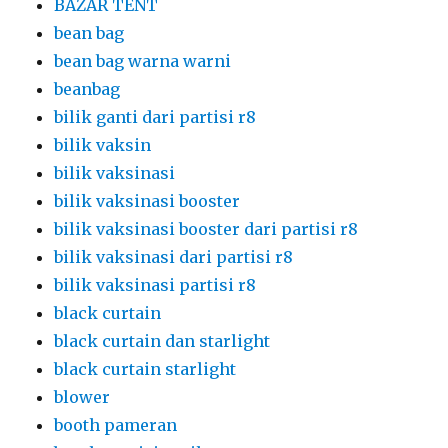
bilik vaksinasi booster dari partisi r8
bilik vaksinasi dari partisi r8
bilik vaksinasi partisi r8
black curtain
black curtain dan starlight
black curtain starlight
blower
booth pameran
booth partisi putih
bunga meja
cermin
Cermin Rias Portable Hitam
chair ghost acrylic
chair ghsot
chairs vip kayu jati
clothesline gantungan baju