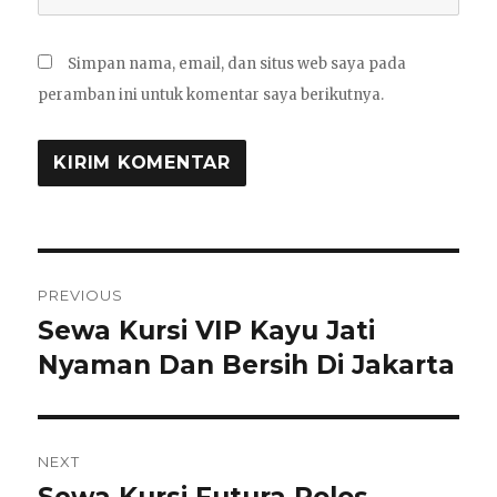
Simpan nama, email, dan situs web saya pada
peramban ini untuk komentar saya berikutnya.
Navigasi
PREVIOUS
pos
Sewa Kursi VIP Kayu Jati
Previous
Nyaman Dan Bersih Di Jakarta
post:
NEXT
Sewa Kursi Futura Polos
Next