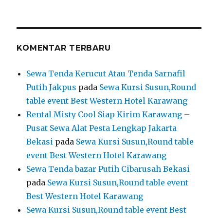
table event Best Western Hotel Karawang
Rental Misty Cool Siap Kirim Karawang –
Pusat Sewa Alat Pesta Lengkap Jakarta
Bekasi
pada
Sewa Kursi Susun,Round table
event Best Western Hotel Karawang
Sewa Tenda bazar Putih Cibarusah Bekasi
pada
Sewa Kursi Susun,Round table event
Best Western Hotel Karawang
Sewa Kursi Susun,Round table event Best
Western Hotel Karawang
pada
Sewa Meja
IBM Cover Stretch Hitam Event HK Tower
Jaktim
Sewa Arm Chairs VIP Kayu Blok M Jaksel –
Surya Jaya Rental Equipment 0877-8057-7743
pada
Rental Barstool Senderan hitam
Jakarta