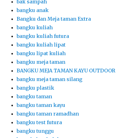
BANGKU MEJA TAMAN KAYU OUTDOOR
bangku meja taman silang
bangku plastik
bangku taman
bangku taman kayu
bangku taman ramadhan
bangku test futura
bangku tunggu
bantal alas duduk
bantal duduk
bantal lesehan
bantal lesehan dan karpet
bar table
barstool
barstool hitam
Barstool Hitam Kursi Bar Kotak