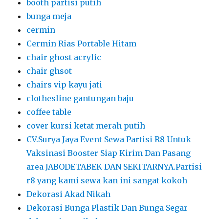
coffee table
cover kursi ketat merah putih
CV.Surya Jaya Event Sewa Partisi R8 Untuk
Vaksinasi Booster Siap Kirim Dan Pasang
area JABODETABEK DAN SEKITARNYA.Partisi
r8 yang kami sewa kan ini sangat kokoh
Dekorasi Akad Nikah
Dekorasi Bunga Plastik Dan Bunga Segar
dekorasi pernikahan
Dekorasi Pernikahan Di Rumah
Dekorasi Pesta
Dekorasi Pesta Outdoor
dekorasi ulang tahun backdrop kursi dan
bunga
Dekorasi Wedding
dekorasi wedding dan pelaminan