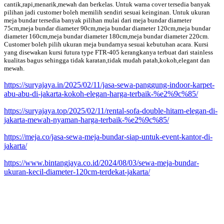
cantik,rapi,menarik,mewah dan berkelas. Untuk warna cover tersedia banyak
pilihan jadi customer boleh memilih sendiri sesuai keinginan. Untuk ukuran
meja bundar tersedia banyak pilihan mulai dari meja bundar diameter
75cm,meja bundar diameter 90cm,meja bundar diameter 120cm,meja bundar
diameter 160cm,meja bundar diameter 180cm,meja bundar diameter 220cm.
Customer boleh pilih ukuran meja bundarnya sesuai kebutuhan acara. Kursi
yang disewakan kursi futura type FTR-405 kerangkanya terbuat dari stainless
kualitas bagus sehingga tidak karatan,tidak mudah patah,kokoh,elegant dan
mewah.
https://suryajaya.in/2025/02/11/jasa-sewa-panggung-indoor-karpet-
abu-abu-di-jakarta-kokoh-elegan-harga-terbaik-%e2%9c%85/
https://suryajaya.top/2025/02/11/rental-sofa-double-hitam-elegan-di-
jakarta-mewah-nyaman-harga-terbaik-%e2%9c%85/
https://meja.co/jasa-sewa-meja-bundar-siap-untuk-event-kantor-di-
jakarta/
https://www.bintangjaya.co.id/2024/08/03/sewa-meja-bundar-
ukuran-kecil-diameter-120cm-terdekat-jakarta/