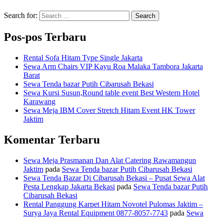
Search for:
Search
Pos-pos Terbaru
Rental Sofa Hitam Type Single Jakarta
Sewa Arm Chairs VIP Kayu Roa Malaka Tambora Jakarta
Barat
Sewa Tenda bazar Putih Cibarusah Bekasi
Sewa Kursi Susun,Round table event Best Western Hotel
Karawang
Sewa Meja IBM Cover Stretch Hitam Event HK Tower
Jaktim
Komentar Terbaru
Sewa Meja Prasmanan Dan Alat Catering Rawamangun
Jaktim
pada
Sewa Tenda bazar Putih Cibarusah Bekasi
Sewa Tenda Bazar Di Cibarusah Bekasi – Pusat Sewa Alat
Pesta Lengkap Jakarta Bekasi
pada
Sewa Tenda bazar Putih
Cibarusah Bekasi
Rental Panggung Karpet Hitam Novotel Pulomas Jaktim –
Surya Jaya Rental Equipment 0877-8057-7743
pada
Sewa