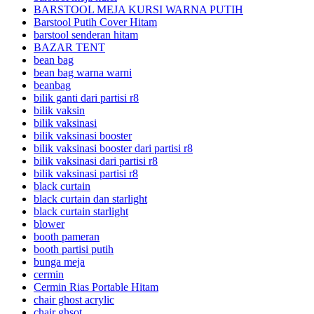
BARSTOOL MEJA KURSI WARNA PUTIH
Barstool Putih Cover Hitam
barstool senderan hitam
BAZAR TENT
bean bag
bean bag warna warni
beanbag
bilik ganti dari partisi r8
bilik vaksin
bilik vaksinasi
bilik vaksinasi booster
bilik vaksinasi booster dari partisi r8
bilik vaksinasi dari partisi r8
bilik vaksinasi partisi r8
black curtain
black curtain dan starlight
black curtain starlight
blower
booth pameran
booth partisi putih
bunga meja
cermin
Cermin Rias Portable Hitam
chair ghost acrylic
chair ghsot