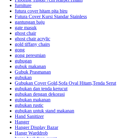
furniture
futura cover hitam pita biru
Futura Cover Kursi Standar Stainless
gantungan baju
gate masuk
ghost chair
ghost chair acrylic
gold tiffany chairs
gong
gong peresmian
gubugan
gubuk makanan
Gubuk Prasmanan
gubukan
Gubukan Cover Gold,Sofa Oval Hitam,Tenda Serut
gubukan dan tenda kerucut
gubukan dengan dekorasi
gubukan makanan
gubukan rustic
gubukan untuk stand makanan
Hand Sanitizer
Hanger
Hanger Display Bazar
Hangr Warddrob