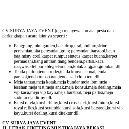
CV SURYA JAYA EVENT juga menyewakan alat pesta dan
perlengkapan acara lainnya seperti :
Panggung,mini garden,backdrop,tirai,podium,sirine
peresmian,pita peresmian,gong peresmian,barstool,bean
bag,misty cool,karpet rumput sintetis,karpet buana,karpet
permadani,tiang antrian,tiang bendera,partisi,kaca
rias,wastafel portable,pelaminan,kotak angpao,gubukan dll.
Tenda plafon,tenda roder,tenda konvensional,tenda
parasol,tenda transparan,tenda sail cloth tent dll.
Meja taman,meja kotak,meja bundar,meja ibm,meja
lesehan,meja test,meja anak,meja konsul,meja dealing,meja
vip kaca,meja vip kayu,meja barstool,meja partisi,meja
sudut,meja dirmy dll.
Kursi olivia,kursi tiffany,kursi crossback,kursi futura,kursi
royal rafles,kursi scramble,kursi sofa,kursi barstool,kursi vip
kayu,kursi dealing,kursi direktur dll.
CV SURYA JAYA EVENT
JL.LEBAK CIKETING MUSTIKAJAYA BEKASI