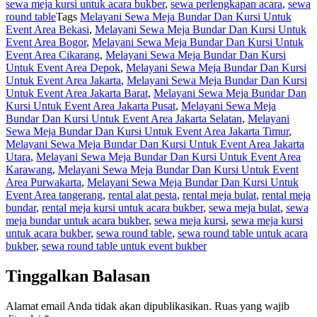
sewa meja kursi untuk acara bukber
,
sewa perlengkapan acara
,
sewa
round table
Tags
Melayani Sewa Meja Bundar Dan Kursi Untuk
Event Area Bekasi
,
Melayani Sewa Meja Bundar Dan Kursi Untuk
Event Area Bogor
,
Melayani Sewa Meja Bundar Dan Kursi Untuk
Event Area Cikarang
,
Melayani Sewa Meja Bundar Dan Kursi
Untuk Event Area Depok
,
Melayani Sewa Meja Bundar Dan Kursi
Untuk Event Area Jakarta
,
Melayani Sewa Meja Bundar Dan Kursi
Untuk Event Area Jakarta Barat
,
Melayani Sewa Meja Bundar Dan
Kursi Untuk Event Area Jakarta Pusat
,
Melayani Sewa Meja
Bundar Dan Kursi Untuk Event Area Jakarta Selatan
,
Melayani
Sewa Meja Bundar Dan Kursi Untuk Event Area Jakarta Timur
,
Melayani Sewa Meja Bundar Dan Kursi Untuk Event Area Jakarta
Utara
,
Melayani Sewa Meja Bundar Dan Kursi Untuk Event Area
Karawang
,
Melayani Sewa Meja Bundar Dan Kursi Untuk Event
Area Purwakarta
,
Melayani Sewa Meja Bundar Dan Kursi Untuk
Event Area tangerang
,
rental alat pesta
,
rental meja bulat
,
rental meja
bundar
,
rental meja kursi untuk acara bukber
,
sewa meja bulat
,
sewa
meja bundar untuk acara bukber
,
sewa meja kursi
,
sewa meja kursi
untuk acara bukber
,
sewa round table
,
sewa round table untuk acara
bukber
,
sewa round table untuk event bukber
Tinggalkan Balasan
Alamat email Anda tidak akan dipublikasikan.
Ruas yang wajib