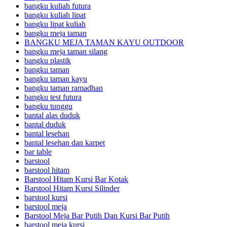
bangku kuliah futura
bangku kuliah lipat
bangku lipat kuliah
bangku meja taman
BANGKU MEJA TAMAN KAYU OUTDOOR
bangku meja taman silang
bangku plastik
bangku taman
bangku taman kayu
bangku taman ramadhan
bangku test futura
bangku tunggu
bantal alas duduk
bantal duduk
bantal lesehan
bantal lesehan dan karpet
bar table
barstool
barstool hitam
Barstool Hitam Kursi Bar Kotak
Barstool Hitam Kursi Silinder
barstool kursi
barstool meja
Barstool Meja Bar Putih Dan Kursi Bar Putih
barstool meja kursi