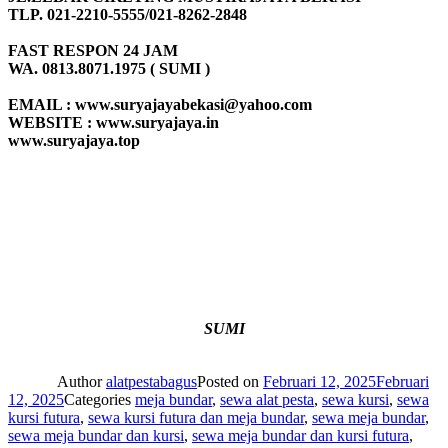
TLP. 021-2210-5555/021-8262-2848
FAST RESPON 24 JAM
WA. 0813.8071.1975 ( SUMI )
EMAIL : www.suryajayabekasi@yahoo.com
WEBSITE : www.suryajaya.in
www.suryajaya.top
SUMI
Author
alatpestabagus
Posted on
Februari 12, 2025
Februari
12, 2025
Categories
meja bundar
,
sewa alat pesta
,
sewa kursi
,
sewa
kursi futura
,
sewa kursi futura dan meja bundar
,
sewa meja bundar
,
sewa meja bundar dan kursi
,
sewa meja bundar dan kursi futura
,