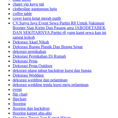
chairs vip kayu jati
clothesline gantungan baju
coffee table
cover kursi ketat merah putih
CV.Surya Jaya Event Sewa Partisi R8 Untuk Vaksinasi
Booster Siap Kirim Dan Pasang area JABODETABEK
DAN SEKITARNYA.Partisi r8 yang kami sewa kan ini
sangat kokoh
Dekorasi Akad Nikah
Dekorasi Bunga Plastik Dan Bunga Segar
dekorasi pernikahan
Dekorasi Pernikahan Di Rumah
Dekorasi Pesta
Dekorasi Pesta Outdoor
dekorasi ulang tahun backdrop kursi dan bunga
Dekorasi Wedding
dekorasi wedding dan pelaminan
dekorasi wedding tenda kursi meja pelaminan
event
flip chart
flipchart
flooring
flooring dan backdrop
flooring karpet abu-abu
Flooring Tinggi 7cm Karpet Hitam