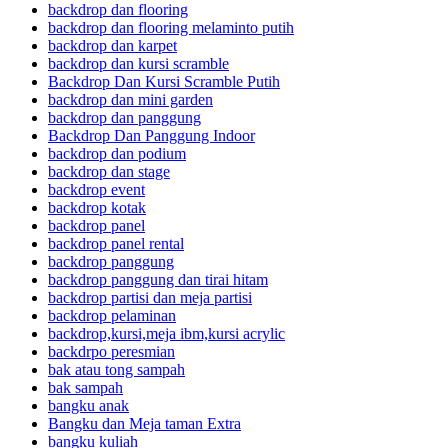
backdrop dan flooring
backdrop dan flooring melaminto putih
backdrop dan karpet
backdrop dan kursi scramble
Backdrop Dan Kursi Scramble Putih
backdrop dan mini garden
backdrop dan panggung
Backdrop Dan Panggung Indoor
backdrop dan podium
backdrop dan stage
backdrop event
backdrop kotak
backdrop panel
backdrop panel rental
backdrop panggung
backdrop panggung dan tirai hitam
backdrop partisi dan meja partisi
backdrop pelaminan
backdrop,kursi,meja ibm,kursi acrylic
backdrpo peresmian
bak atau tong sampah
bak sampah
bangku anak
Bangku dan Meja taman Extra
bangku kuliah