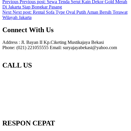
Previous
Previous post:
Sewa Tenda Serut Kain Dekor Gold Merah
Di Jakarta Siap Bongkar Pasang
Next
Next post:
Rental Sofa Type Oval Putih Aman Bersih Terawat
Wilayah Jakarta
Connect With Us
Address : Jl. Bayan II Kp.Ciketing Mustikajaya Bekasi
Phone: (021) 221055555 Email: suryajayabekasi@yahoo.com
CALL US
RESPON CEPAT