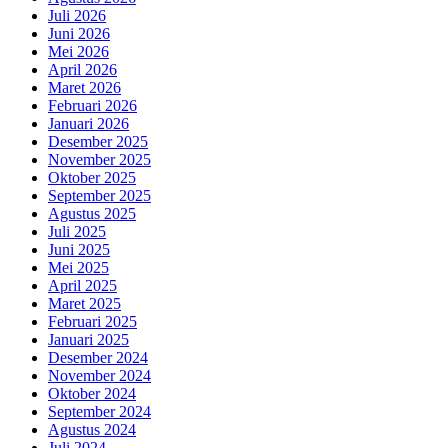
Juli 2026
Juni 2026
Mei 2026
April 2026
Maret 2026
Februari 2026
Januari 2026
Desember 2025
November 2025
Oktober 2025
September 2025
Agustus 2025
Juli 2025
Juni 2025
Mei 2025
April 2025
Maret 2025
Februari 2025
Januari 2025
Desember 2024
November 2024
Oktober 2024
September 2024
Agustus 2024
Juli 2024