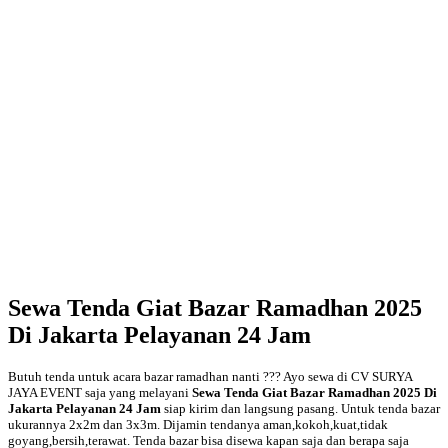
Sewa Tenda Giat Bazar Ramadhan 2025
Di Jakarta Pelayanan 24 Jam
Butuh tenda untuk acara bazar ramadhan nanti ??? Ayo sewa di CV SURYA
JAYA EVENT saja yang melayani
Sewa Tenda Giat Bazar Ramadhan 2025 Di
Jakarta
Pelayanan 24 Jam
siap kirim dan langsung pasang. Untuk tenda bazar
ukurannya 2x2m dan 3x3m. Dijamin tendanya aman,kokoh,kuat,tidak
goyang,bersih,terawat. Tenda bazar bisa disewa kapan saja dan berapa saja