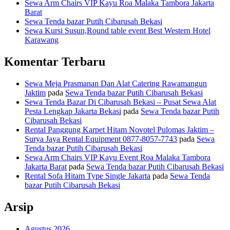
Sewa Arm Chairs VIP Kayu Roa Malaka Tambora Jakarta
Barat
Sewa Tenda bazar Putih Cibarusah Bekasi
Sewa Kursi Susun,Round table event Best Western Hotel
Karawang
Komentar Terbaru
Sewa Meja Prasmanan Dan Alat Catering Rawamangun
Jaktim
pada
Sewa Tenda bazar Putih Cibarusah Bekasi
Sewa Tenda Bazar Di Cibarusah Bekasi – Pusat Sewa Alat
Pesta Lengkap Jakarta Bekasi
pada
Sewa Tenda bazar Putih
Cibarusah Bekasi
Rental Panggung Karpet Hitam Novotel Pulomas Jaktim –
Surya Jaya Rental Equipment 0877-8057-7743
pada
Sewa
Tenda bazar Putih Cibarusah Bekasi
Sewa Arm Chairs VIP Kayu Event Roa Malaka Tambora
Jakarta Barat
pada
Sewa Tenda bazar Putih Cibarusah Bekasi
Rental Sofa Hitam Type Single Jakarta
pada
Sewa Tenda
bazar Putih Cibarusah Bekasi
Arsip
Agustus 2026