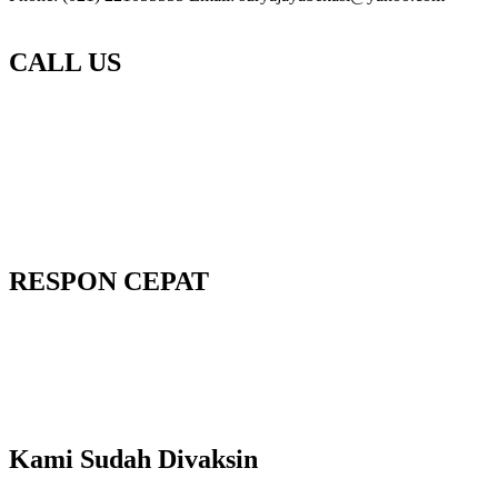
CALL US
RESPON CEPAT
Kami Sudah Divaksin