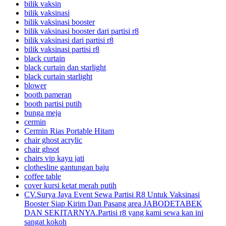
bilik vaksin
bilik vaksinasi
bilik vaksinasi booster
bilik vaksinasi booster dari partisi r8
bilik vaksinasi dari partisi r8
bilik vaksinasi partisi r8
black curtain
black curtain dan starlight
black curtain starlight
blower
booth pameran
booth partisi putih
bunga meja
cermin
Cermin Rias Portable Hitam
chair ghost acrylic
chair ghsot
chairs vip kayu jati
clothesline gantungan baju
coffee table
cover kursi ketat merah putih
CV.Surya Jaya Event Sewa Partisi R8 Untuk Vaksinasi
Booster Siap Kirim Dan Pasang area JABODETABEK
DAN SEKITARNYA.Partisi r8 yang kami sewa kan ini
sangat kokoh