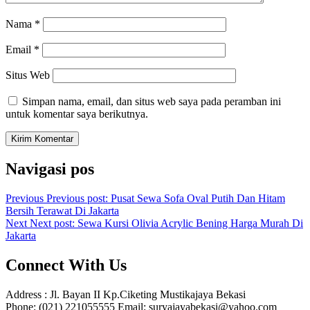
Nama
*
Email
*
Situs Web
Simpan nama, email, dan situs web saya pada peramban ini
untuk komentar saya berikutnya.
Navigasi pos
Previous
Previous post:
Pusat Sewa Sofa Oval Putih Dan Hitam
Bersih Terawat Di Jakarta
Next
Next post:
Sewa Kursi Olivia Acrylic Bening Harga Murah Di
Jakarta
Connect With Us
Address : Jl. Bayan II Kp.Ciketing Mustikajaya Bekasi
Phone: (021) 221055555 Email: suryajayabekasi@yahoo.com