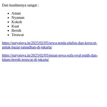
Dan kualitasnya sangat :
Aman
Nyaman
Kokoh
Kuat
Bersih
Terawat
https://suryajaya.in/2025/02/05/sewa-tenda-plafon-dan-kerucut-
untuk-bazar-ramadhan-di-jakarta/
https://suryajaya.in/2025/02/05/pusat-sewa-sofa-oval-putih-dan-
hitam-bersih-terawat-di-jakarta/