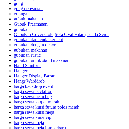
gong
gong peresmian
gubugan
gubuk makanan
Gubuk Prasmanan
gubukan
Gubukan Cover Gold,Sofa Oval Hitam,Tenda Serut
gubukan dan tenda kerucut
gubukan dengan dekorasi
gubukan makanan
gubukan rustic
gubukan untuk stand makanan
Hand Sanitizer
Hanger
Hanger Display Bazar
Hangr Warddrob
harga backdrop event
harga sewa backdrop
harga sewa bean bag
harga sewa karpet murah
harga sewa kursi futura polos merah
harga sewa kursi meja
harga sewa kursi vip
harga sewa meja
harga sewa meja ibm terbaru