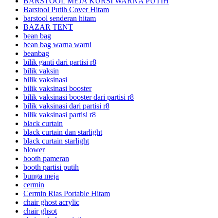
BARSTOOL MEJA KURSI WARNA PUTIH
Barstool Putih Cover Hitam
barstool senderan hitam
BAZAR TENT
bean bag
bean bag warna warni
beanbag
bilik ganti dari partisi r8
bilik vaksin
bilik vaksinasi
bilik vaksinasi booster
bilik vaksinasi booster dari partisi r8
bilik vaksinasi dari partisi r8
bilik vaksinasi partisi r8
black curtain
black curtain dan starlight
black curtain starlight
blower
booth pameran
booth partisi putih
bunga meja
cermin
Cermin Rias Portable Hitam
chair ghost acrylic
chair ghsot