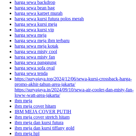
harga sewa backdrop
harga sewa bean bag
harga sewa karpet murah
harga sewa kursi futura polos merah
harga sewa kursi meja
harga sewa kursi vip
harga sewa meja
harga sewa meja ibm terbaru
harga sewa meja kotak
harga sewa misty cool
harga sewa misty fan
harga sewa panggung
harga sewa sofa oval
harga sewa tenda
https://suryajaya.top/2024/12/06/sewa-kursi-crossback-harga-
promo-akhir-tahun-area-jakarta/
https://suryajaya.in/2024/09/10/sewa-air-cooler-dan-misty-fan-
loww-watt-area-jakarta/
ibm meja
ibm meja cover hitam
IBM MEJA COVER PUTIH
ibm meja cover stretch hitam
ibm meja dan kursi futura
ibm meja dan kursi tiffany gold
ibm meja hpl