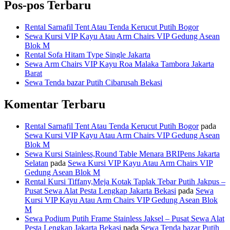
Pos-pos Terbaru
Rental Sarnafil Tent Atau Tenda Kerucut Putih Bogor
Sewa Kursi VIP Kayu Atau Arm Chairs VIP Gedung Asean
Blok M
Rental Sofa Hitam Type Single Jakarta
Sewa Arm Chairs VIP Kayu Roa Malaka Tambora Jakarta
Barat
Sewa Tenda bazar Putih Cibarusah Bekasi
Komentar Terbaru
Rental Sarnafil Tent Atau Tenda Kerucut Putih Bogor
pada
Sewa Kursi VIP Kayu Atau Arm Chairs VIP Gedung Asean
Blok M
Sewa Kursi Stainless,Round Table Menara BRIPens Jakarta
Selatan
pada
Sewa Kursi VIP Kayu Atau Arm Chairs VIP
Gedung Asean Blok M
Rental Kursi Tiffany,Meja Kotak Taplak Tebar Putih Jakpus –
Pusat Sewa Alat Pesta Lengkap Jakarta Bekasi
pada
Sewa
Kursi VIP Kayu Atau Arm Chairs VIP Gedung Asean Blok
M
Sewa Podium Putih Frame Stainless Jaksel – Pusat Sewa Alat
Pesta Lengkap Jakarta Bekasi
pada
Sewa Tenda bazar Putih