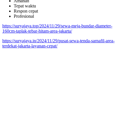
Amanah
Tepat waktu
Respon cepat
Profesional
https://suryajaya.top/2024/11/29/sewa-meja-bundar-diameter-
160cm-taplak-tebar-hitam-area-jakarta/
https://suryajaya.in/2024/11/29/pusat-sewa-tenda-sarnafil-area-
terdekat-jakarta-layanan-cepat/