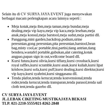
Selain itu di CV SURYA JAYA EVENT juga menyewakan
berbagai macam perlengkapan acara lainnya seperti :
Meja kotak,meja ibm,meja taman,meja bundar,meja
dealing,meja vip kayu,meja vip kaca,meja lesehan,meja
anak,meja konsul,meja barstool,meja sudut,meja partisi dll.
Panggung,mini garden,backdrop,podium,sirine
peresmian,gong peresmian,pita peresmian,barstool,bean
bag,misty cool,ac portable,tirai,partisi,tiang antrian,tiang
bendera,wastafel portable,gubukan,alat catering,kotak
angpao,papan sign in out,wellcome board dll.
Kursi futura,kursi olivia,kursi tiffany,kursi crossback,kursi
royal raffles,kursi scramble,kursi anak,kursi kuliah,kursi lipat
krisbow,kursi sofa,kursi puff,kursi dealing,kursi direktur,kursi
vip kayu,kursi syahrini,kursi singgasana dll.
Tenda plafon,tenda kerucut,tenda konvensional,tenda
roder,tenda kerucut,tenda transparan,tenda parasol,tenda sail
cloth tent,tenda gazebo dll.
CV SURYA JAYA EVENT
JL.LEBAK CIKETING MUSTIKAJAYA BEKASI
TLP. 021-2210-5555/021-8262-2848