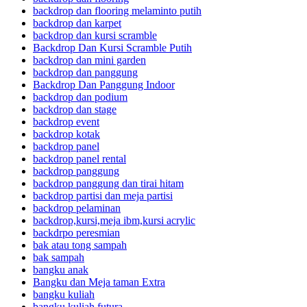
backdrop dan flooring melaminto putih
backdrop dan karpet
backdrop dan kursi scramble
Backdrop Dan Kursi Scramble Putih
backdrop dan mini garden
backdrop dan panggung
Backdrop Dan Panggung Indoor
backdrop dan podium
backdrop dan stage
backdrop event
backdrop kotak
backdrop panel
backdrop panel rental
backdrop panggung
backdrop panggung dan tirai hitam
backdrop partisi dan meja partisi
backdrop pelaminan
backdrop,kursi,meja ibm,kursi acrylic
backdrpo peresmian
bak atau tong sampah
bak sampah
bangku anak
Bangku dan Meja taman Extra
bangku kuliah
bangku kuliah futura