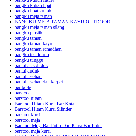
bangku kuliah lipat
bangku lipat kuliah
bangku meja taman
BANGKU MEJA TAMAN KAYU OUTDOOR
bangku meja taman silang
bangku plastik
bangku taman
bangku taman kayu
bangku taman ramadhan
bangku test futura
bangku tunggu
bantal alas duduk
bantal duduk
bantal lesehan
bantal lesehan dan karpet
bar table
barstool
barstool hitam
Barstool Hitam Kursi Bar Kotak
Barstool Hitam Kursi Silinder
barstool kursi
barstool meja
Barstool Meja Bar Putih Dan Kursi Bar Putih
barstool meja kursi