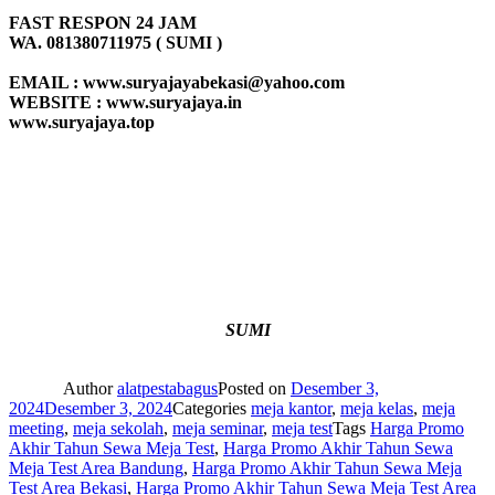
FAST RESPON 24 JAM
WA. 081380711975 ( SUMI )
EMAIL : www.suryajayabekasi@yahoo.com
WEBSITE : www.suryajaya.in
www.suryajaya.top
SUMI
Author
alatpestabagus
Posted on
Desember 3,
2024
Desember 3, 2024
Categories
meja kantor
,
meja kelas
,
meja
meeting
,
meja sekolah
,
meja seminar
,
meja test
Tags
Harga Promo
Akhir Tahun Sewa Meja Test
,
Harga Promo Akhir Tahun Sewa
Meja Test Area Bandung
,
Harga Promo Akhir Tahun Sewa Meja
Test Area Bekasi
,
Harga Promo Akhir Tahun Sewa Meja Test Area