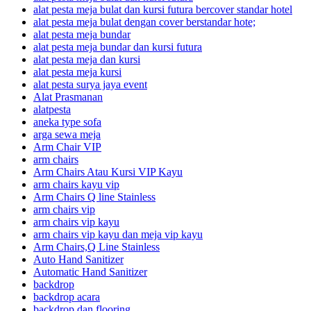
alat pesta meja bulat dan kursi futura bercover standar hotel
alat pesta meja bulat dengan cover berstandar hote;
alat pesta meja bundar
alat pesta meja bundar dan kursi futura
alat pesta meja dan kursi
alat pesta meja kursi
alat pesta surya jaya event
Alat Prasmanan
alatpesta
aneka type sofa
arga sewa meja
Arm Chair VIP
arm chairs
Arm Chairs Atau Kursi VIP Kayu
arm chairs kayu vip
Arm Chairs Q line Stainless
arm chairs vip
arm chairs vip kayu
arm chairs vip kayu dan meja vip kayu
Arm Chairs,Q Line Stainless
Auto Hand Sanitizer
Automatic Hand Sanitizer
backdrop
backdrop acara
backdrop dan flooring