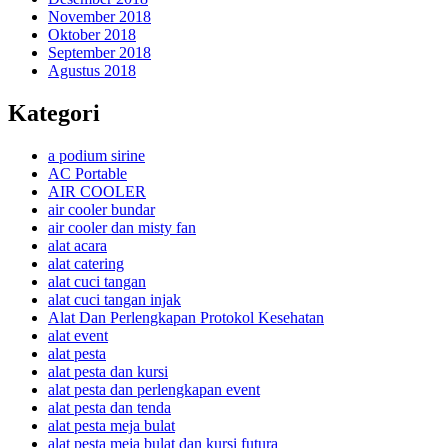
November 2018
Oktober 2018
September 2018
Agustus 2018
Kategori
a podium sirine
AC Portable
AIR COOLER
air cooler bundar
air cooler dan misty fan
alat acara
alat catering
alat cuci tangan
alat cuci tangan injak
Alat Dan Perlengkapan Protokol Kesehatan
alat event
alat pesta
alat pesta dan kursi
alat pesta dan perlengkapan event
alat pesta dan tenda
alat pesta meja bulat
alat pesta meja bulat dan kursi futura