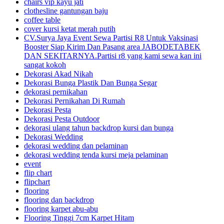
chairs vip kayu jati
clothesline gantungan baju
coffee table
cover kursi ketat merah putih
CV.Surya Jaya Event Sewa Partisi R8 Untuk Vaksinasi
Booster Siap Kirim Dan Pasang area JABODETABEK
DAN SEKITARNYA.Partisi r8 yang kami sewa kan ini
sangat kokoh
Dekorasi Akad Nikah
Dekorasi Bunga Plastik Dan Bunga Segar
dekorasi pernikahan
Dekorasi Pernikahan Di Rumah
Dekorasi Pesta
Dekorasi Pesta Outdoor
dekorasi ulang tahun backdrop kursi dan bunga
Dekorasi Wedding
dekorasi wedding dan pelaminan
dekorasi wedding tenda kursi meja pelaminan
event
flip chart
flipchart
flooring
flooring dan backdrop
flooring karpet abu-abu
Flooring Tinggi 7cm Karpet Hitam