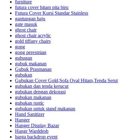
furniture
futura cover hitam pita biru
Futura Cover Kursi Standar Stainless
gantungan baju
gate masuk
ghost chair
ghost chair acrylic
gold tiffany chairs
gong
gong peresmian
gubugan
gubuk makanan
Gubuk Prasmanan
gubukan
Gubukan Cover Gold,Sofa Oval Hitam,Tenda Serut
gubukan dan tenda kerucut
gubukan dengan dekorasi
gubukan makanan
gubukan rustic
gubukan untuk stand makanan
Hand Sanitizer
Hanger
Hanger Display Bazar
Hangr Warddrob
harga backdrop event