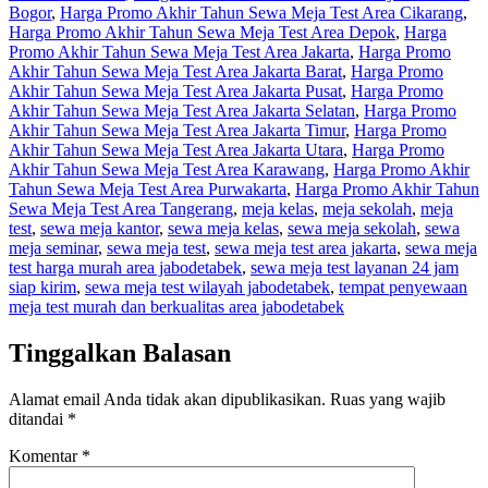
Bogor
,
Harga Promo Akhir Tahun Sewa Meja Test Area Cikarang
,
Harga Promo Akhir Tahun Sewa Meja Test Area Depok
,
Harga
Promo Akhir Tahun Sewa Meja Test Area Jakarta
,
Harga Promo
Akhir Tahun Sewa Meja Test Area Jakarta Barat
,
Harga Promo
Akhir Tahun Sewa Meja Test Area Jakarta Pusat
,
Harga Promo
Akhir Tahun Sewa Meja Test Area Jakarta Selatan
,
Harga Promo
Akhir Tahun Sewa Meja Test Area Jakarta Timur
,
Harga Promo
Akhir Tahun Sewa Meja Test Area Jakarta Utara
,
Harga Promo
Akhir Tahun Sewa Meja Test Area Karawang
,
Harga Promo Akhir
Tahun Sewa Meja Test Area Purwakarta
,
Harga Promo Akhir Tahun
Sewa Meja Test Area Tangerang
,
meja kelas
,
meja sekolah
,
meja
test
,
sewa meja kantor
,
sewa meja kelas
,
sewa meja sekolah
,
sewa
meja seminar
,
sewa meja test
,
sewa meja test area jakarta
,
sewa meja
test harga murah area jabodetabek
,
sewa meja test layanan 24 jam
siap kirim
,
sewa meja test wilayah jabodetabek
,
tempat penyewaan
meja test murah dan berkualitas area jabodetabek
Tinggalkan Balasan
Alamat email Anda tidak akan dipublikasikan.
Ruas yang wajib
ditandai
*
Komentar
*