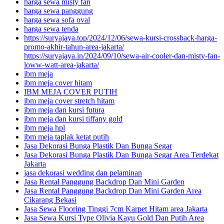
harga sewa misty fan
harga sewa panggung
harga sewa sofa oval
harga sewa tenda
https://suryajaya.top/2024/12/06/sewa-kursi-crossback-harga-
promo-akhir-tahun-area-jakarta/
https://suryajaya.in/2024/09/10/sewa-air-cooler-dan-misty-fan-
loww-watt-area-jakarta/
ibm meja
ibm meja cover hitam
IBM MEJA COVER PUTIH
ibm meja cover stretch hitam
ibm meja dan kursi futura
ibm meja dan kursi tiffany gold
ibm meja hpl
ibm meja taplak ketat putih
Jasa Dekorasi Bunga Plastik Dan Bunga Segar
Jasa Dekorasi Bunga Plastik Dan Bunga Segar Area Terdekat
Jakarta
jasa dekorasi wedding dan pelaminan
Jasa Rental Panggung Backdrop Dan Mini Garden
Jasa Rental Panggung Backdrop Dan Mini Garden Area
Cikarang Bekasi
Jasa Sewa Flooring Tinggi 7cm Karpet Hitam area Jakarta
Jasa Sewa Kursi Type Olivia Kayu Gold Dan Putih Area