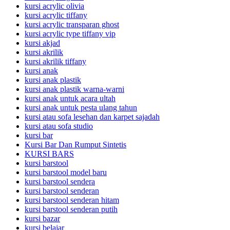
kursi acrylic olivia
kursi acrylic tiffany
kursi acrylic transparan ghost
kursi acrylic type tiffany vip
kursi akjad
kursi akrilik
kursi akrilik tiffany
kursi anak
kursi anak plastik
kursi anak plastik warna-warni
kursi anak untuk acara ultah
kursi anak untuk pesta ulang tahun
kursi atau sofa lesehan dan karpet sajadah
kursi atau sofa studio
kursi bar
Kursi Bar Dan Rumput Sintetis
KURSI BARS
kursi barstool
kursi barstool model baru
kursi barstool sendera
kursi barstool senderan
kursi barstool senderan hitam
kursi barstool senderan putih
kursi bazar
kursi belajar