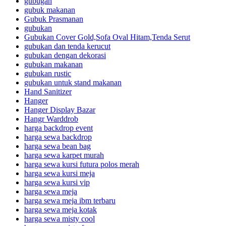
gubugan
gubuk makanan
Gubuk Prasmanan
gubukan
Gubukan Cover Gold,Sofa Oval Hitam,Tenda Serut
gubukan dan tenda kerucut
gubukan dengan dekorasi
gubukan makanan
gubukan rustic
gubukan untuk stand makanan
Hand Sanitizer
Hanger
Hanger Display Bazar
Hangr Warddrob
harga backdrop event
harga sewa backdrop
harga sewa bean bag
harga sewa karpet murah
harga sewa kursi futura polos merah
harga sewa kursi meja
harga sewa kursi vip
harga sewa meja
harga sewa meja ibm terbaru
harga sewa meja kotak
harga sewa misty cool