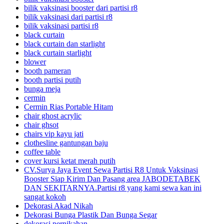
bilik vaksinasi booster dari partisi r8
bilik vaksinasi dari partisi r8
bilik vaksinasi partisi r8
black curtain
black curtain dan starlight
black curtain starlight
blower
booth pameran
booth partisi putih
bunga meja
cermin
Cermin Rias Portable Hitam
chair ghost acrylic
chair ghsot
chairs vip kayu jati
clothesline gantungan baju
coffee table
cover kursi ketat merah putih
CV.Surya Jaya Event Sewa Partisi R8 Untuk Vaksinasi
Booster Siap Kirim Dan Pasang area JABODETABEK
DAN SEKITARNYA.Partisi r8 yang kami sewa kan ini
sangat kokoh
Dekorasi Akad Nikah
Dekorasi Bunga Plastik Dan Bunga Segar
dekorasi pernikahan