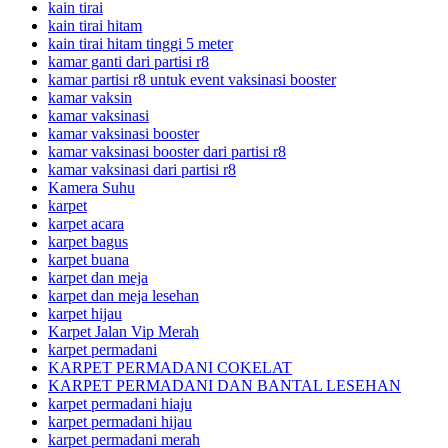
kain tirai
kain tirai hitam
kain tirai hitam tinggi 5 meter
kamar ganti dari partisi r8
kamar partisi r8 untuk event vaksinasi booster
kamar vaksin
kamar vaksinasi
kamar vaksinasi booster
kamar vaksinasi booster dari partisi r8
kamar vaksinasi dari partisi r8
Kamera Suhu
karpet
karpet acara
karpet bagus
karpet buana
karpet dan meja
karpet dan meja lesehan
karpet hijau
Karpet Jalan Vip Merah
karpet permadani
KARPET PERMADANI COKELAT
KARPET PERMADANI DAN BANTAL LESEHAN
karpet permadani hiaju
karpet permadani hijau
karpet permadani merah