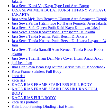
Jakarta
Jasa Sewa Kursi Vip Kayu Type Loui Area Bogor
JASA SEWA MEJA BULAT KURSI TIFFANY VIP KAYU
JAKARTA
Jasa sewa Meja Ibm Beragam Ukuran Area Sawangan Depok
Jasa Sewa Partisi Hitam type R8 Harga Permeter Area Jakarta
Jasa Sewa Sofa Queen Putih Kaki Kayu Kuningan Jaksel
Jasa Sewa Tenda Konvensional Transparan Di Jakarta
Jasa Sewa Tenda Nuansa Putih Bersih Di Jakarta
Jasa Sewa Tenda Nuansa Putih Bersih Di Jakarta Layanan 24
Jam
Jasa Sewa Tenda Sarnafil Atau Kerucut Tenda Bazar Roder
jakarta
Jasa Sewa Tirai Hitam Dan Meja Cover Hitam Ancol Jakut
jual bean bag
Jual Dan Sewa Bean Bag Murah Berkualitas Di Jabodetabek
Kaca Frame Stainless Full Body
kaca rias
kaca rias
KACA RIAS FRAME STAINLESS FULL BODY
KACA RIAS FRAME STAINLESS UKURAN FULL
BODY
KACA RIAS FULL BODY
kaca rias portable
Kain Lotto Penutup Dinding Tirai Hitam