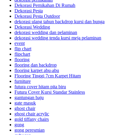
Dekorasi Pernikahan Di Rumah
Dekorasi Pesta
Dekorasi Pesta Outdoor
dekorasi ulang tahun backdrop kursi dan bunga
Dekorasi Wedding
dekorasi wedding dan pelaminan
dekorasi wedding tenda kursi meja pelaminan
event
flip chart
flipchart
flooring
flooring dan backdrop
flooring karpet abu-abu
Flooring Tinggi 7cm Karpet Hitam
furniture
futura cover hitam pita biru
Futura Cover Kursi Standar Stainless
gantungan baju
gate masuk
ghost chair
ghost chair acrylic
gold tiffany chairs
gong
gong peresmian