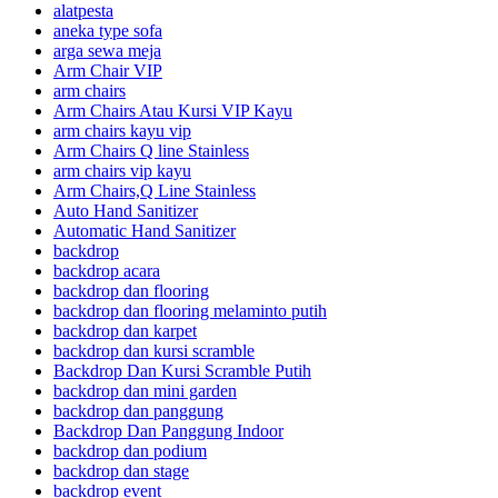
alatpesta
aneka type sofa
arga sewa meja
Arm Chair VIP
arm chairs
Arm Chairs Atau Kursi VIP Kayu
arm chairs kayu vip
Arm Chairs Q line Stainless
arm chairs vip kayu
Arm Chairs,Q Line Stainless
Auto Hand Sanitizer
Automatic Hand Sanitizer
backdrop
backdrop acara
backdrop dan flooring
backdrop dan flooring melaminto putih
backdrop dan karpet
backdrop dan kursi scramble
Backdrop Dan Kursi Scramble Putih
backdrop dan mini garden
backdrop dan panggung
Backdrop Dan Panggung Indoor
backdrop dan podium
backdrop dan stage
backdrop event