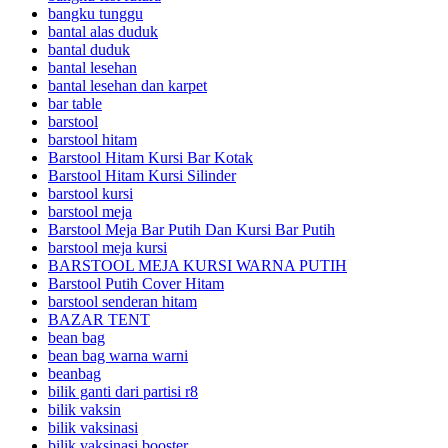
bangku tunggu
bantal alas duduk
bantal duduk
bantal lesehan
bantal lesehan dan karpet
bar table
barstool
barstool hitam
Barstool Hitam Kursi Bar Kotak
Barstool Hitam Kursi Silinder
barstool kursi
barstool meja
Barstool Meja Bar Putih Dan Kursi Bar Putih
barstool meja kursi
BARSTOOL MEJA KURSI WARNA PUTIH
Barstool Putih Cover Hitam
barstool senderan hitam
BAZAR TENT
bean bag
bean bag warna warni
beanbag
bilik ganti dari partisi r8
bilik vaksin
bilik vaksinasi
bilik vaksinasi booster