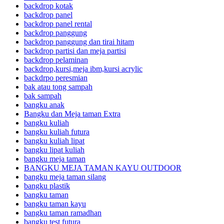
backdrop kotak
backdrop panel
backdrop panel rental
backdrop panggung
backdrop panggung dan tirai hitam
backdrop partisi dan meja partisi
backdrop pelaminan
backdrop,kursi,meja ibm,kursi acrylic
backdrpo peresmian
bak atau tong sampah
bak sampah
bangku anak
Bangku dan Meja taman Extra
bangku kuliah
bangku kuliah futura
bangku kuliah lipat
bangku lipat kuliah
bangku meja taman
BANGKU MEJA TAMAN KAYU OUTDOOR
bangku meja taman silang
bangku plastik
bangku taman
bangku taman kayu
bangku taman ramadhan
bangku test futura