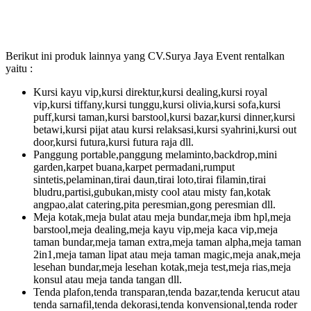
Berikut ini produk lainnya yang CV.Surya Jaya Event rentalkan
yaitu :
Kursi kayu vip,kursi direktur,kursi dealing,kursi royal
vip,kursi tiffany,kursi tunggu,kursi olivia,kursi sofa,kursi
puff,kursi taman,kursi barstool,kursi bazar,kursi dinner,kursi
betawi,kursi pijat atau kursi relaksasi,kursi syahrini,kursi out
door,kursi futura,kursi futura raja dll.
Panggung portable,panggung melaminto,backdrop,mini
garden,karpet buana,karpet permadani,rumput
sintetis,pelaminan,tirai daun,tirai loto,tirai filamin,tirai
bludru,partisi,gubukan,misty cool atau misty fan,kotak
angpao,alat catering,pita peresmian,gong peresmian dll.
Meja kotak,meja bulat atau meja bundar,meja ibm hpl,meja
barstool,meja dealing,meja kayu vip,meja kaca vip,meja
taman bundar,meja taman extra,meja taman alpha,meja taman
2in1,meja taman lipat atau meja taman magic,meja anak,meja
lesehan bundar,meja lesehan kotak,meja test,meja rias,meja
konsul atau meja tanda tangan dll.
Tenda plafon,tenda transparan,tenda bazar,tenda kerucut atau
tenda sarnafil,tenda dekorasi,tenda konvensional,tenda roder