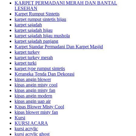
KARPET PERMADANI MERAH DAN BANTAL
LESEHAN
Karpet Rumput Sintetis
karpet rumput sintetis hijau
karpet sajadah
karpet sajadah hijau
karpet sajadah hijau mushola
karpet sajadah panjang
Karpet Standar Permadani Dan Karpet Masjid
karpet turkey
karpet turkey merah
karpet turki
karpet type rumput sintetis
Kerangka Tenda Dan Dekorasi
kipas angin blower
kipas angin misty cool
kipas angin misty fan
kipas angin modern
kipas angin uap air
Kipas Blower Misty Cool
kipas blower misty fan
Kursi
KURSI ACARA
kursi acrylic
kursi acrylic ghost