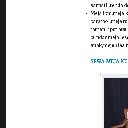
sarnafil,tenda d
Meja ibm,meja k
barstool,meja t
taman lipat ata
bundar,meja les
anak,meja rias,m
SEWA MEJA KU