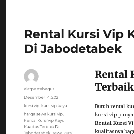
Rental Kursi Vip 
Di Jabodetabek
Rental 
Terbaik
Author
alatpestabagus
Posted
Desember 14, 2021
on
Categories
kursi vip
,
kursi vip kayu
Butuh rental ku
Tags
harga sewa kursi vip
,
kursi vip punya 
Rental Kursi Vip Kayu
Rental Kursi V
Kualitas Terbaik Di
kualitasnya bag
Jabodetabek
,
sewa kursi