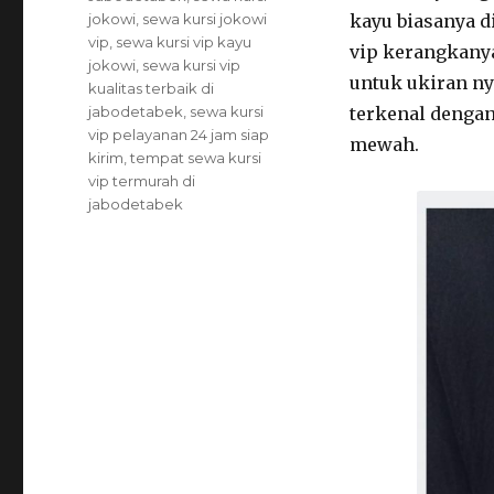
jokowi
,
sewa kursi jokowi
kayu biasanya d
vip
,
sewa kursi vip kayu
vip kerangkanya 
jokowi
,
sewa kursi vip
untuk ukiran ny
kualitas terbaik di
jabodetabek
,
sewa kursi
terkenal dengan
vip pelayanan 24 jam siap
mewah.
kirim
,
tempat sewa kursi
vip termurah di
jabodetabek