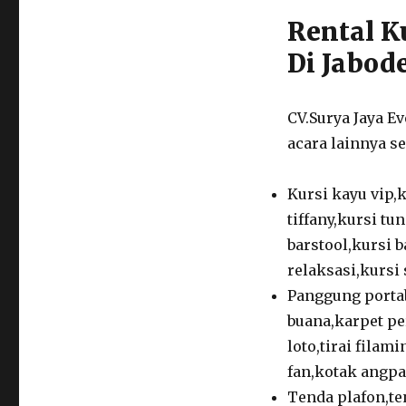
Rental K
Di Jabod
CV.Surya Jaya E
acara lainnya se
Kursi kayu vip,k
tiffany,kursi tu
barstool,kursi b
relaksasi,kursi 
Panggung porta
buana,karpet pe
loto,tirai filam
fan,kotak angpa
Tenda plafon,te