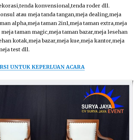
ekorasi,tenda konvensional,tenda roder dll.
onsul atau meja tanda tangan,meja dealing,meja
aman alpha,meja taman 2in1,meja taman extra,meja
u meja taman magic,meja taman bazar,meja lesehan
ehan kotak,meja bazar,meja kue,meja kantor,meja
eja test dll.
RSI UNTUK KEPERLUAN ACARA