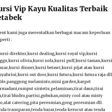
ursi Vip Kayu Kualitas Terbaik
etabek
vent kami juga merentalkan berbagai macam keperluan
perti :
ursi direktur,kursi dealing,kursi royal vip,kursi
nggu,kursi olivia,kursi sofa,kursi puff,kursi taman,kurs
azar,kursi dinner,kursi betawi,kursi pijat atau kursi
syahrini,kursi out door,kursi futura,kursi futura raja dll
ble,panggung melaminto,mini garden,karpet
rmadani,rumput sintetis,pelaminan,tirai daun,tirai
in,tirai bludru,partisi,gubukan,misty cool atau misty
o,alat catering,pita peresmian,gong peresmian dll.
nda transparan,tenda bazar,tenda kerucut atau tenda