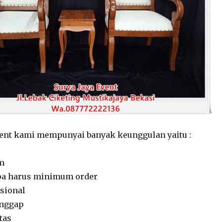
vent kami mempunyai banyak keunggulan yaitu :
am
pa harus minimum order
sional
anggap
tas