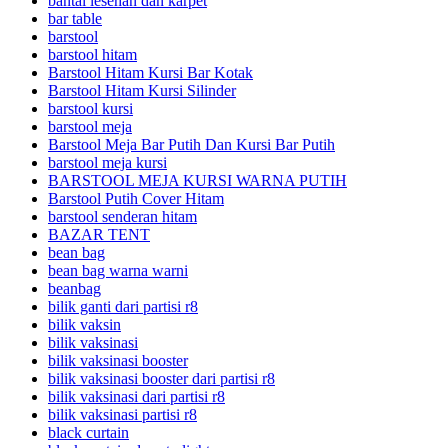
bantal lesehan dan karpet
bar table
barstool
barstool hitam
Barstool Hitam Kursi Bar Kotak
Barstool Hitam Kursi Silinder
barstool kursi
barstool meja
Barstool Meja Bar Putih Dan Kursi Bar Putih
barstool meja kursi
BARSTOOL MEJA KURSI WARNA PUTIH
Barstool Putih Cover Hitam
barstool senderan hitam
BAZAR TENT
bean bag
bean bag warna warni
beanbag
bilik ganti dari partisi r8
bilik vaksin
bilik vaksinasi
bilik vaksinasi booster
bilik vaksinasi booster dari partisi r8
bilik vaksinasi dari partisi r8
bilik vaksinasi partisi r8
black curtain