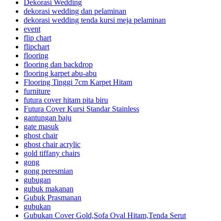
Dekorasi Wedding
dekorasi wedding dan pelaminan
dekorasi wedding tenda kursi meja pelaminan
event
flip chart
flipchart
flooring
flooring dan backdrop
flooring karpet abu-abu
Flooring Tinggi 7cm Karpet Hitam
furniture
futura cover hitam pita biru
Futura Cover Kursi Standar Stainless
gantungan baju
gate masuk
ghost chair
ghost chair acrylic
gold tiffany chairs
gong
gong peresmian
gubugan
gubuk makanan
Gubuk Prasmanan
gubukan
Gubukan Cover Gold,Sofa Oval Hitam,Tenda Serut