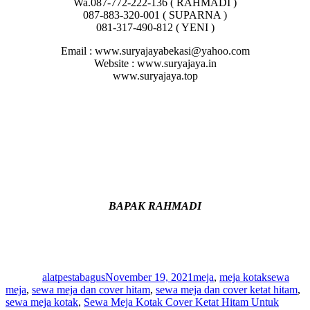
Wa.087-772-222-136 ( RAHMADI )
087-883-320-001 ( SUPARNA )
081-317-490-812 ( YENI )
Email : www.suryajayabekasi@yahoo.com
Website : www.suryajaya.in
www.suryajaya.top
BAPAK RAHMADI
Author
Posted
Categories
Tags
on
alatpestabagus
November 19, 2021
meja
,
meja kotak
sewa
meja
,
sewa meja dan cover hitam
,
sewa meja dan cover ketat hitam
,
sewa meja kotak
,
Sewa Meja Kotak Cover Ketat Hitam Untuk