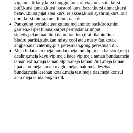
vip,kursi tiffany,kursi tunggu,kursi olivia,kursi sofa,kursi
puff,kursi taman,kursi barstool,kursi bazar,kursi dinner,kursi
betawi,kursi pijat atau kursi relaksasi,kursi syahrini,kursi out
door,kursi futura,kursi futura raja dll.
Panggung portable,panggung melaminto,backdrop,mini
garden,karpet buana,karpet permadani,rumput
sintetis,pelaminan,tirai daun,tirai loto,tirai filamin,tirai
bludru,partisi,gubukan,misty cool atau misty fan,kotak
angpao,alat catering,pita peresmian,gong peresmian dll.
Meja bulat atau meja bundar,meja ibm hpl,meja barstool,meja
dealing,meja kayu vip,meja kaca vip,meja taman bundar,meja
taman extra,meja taman alpha,meja taman 2in1,meja taman
lipat atau meja taman magic,meja anak,meja lesehan
bundar,meja lesehan kotak,meja test,meja rias,meja konsul
atau meja tanda tangan dll.