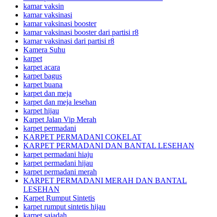
kamar vaksin
kamar vaksinasi
kamar vaksinasi booster
kamar vaksinasi booster dari partisi r8
kamar vaksinasi dari partisi r8
Kamera Suhu
karpet
karpet acara
karpet bagus
karpet buana
karpet dan meja
karpet dan meja lesehan
karpet hijau
Karpet Jalan Vip Merah
karpet permadani
KARPET PERMADANI COKELAT
KARPET PERMADANI DAN BANTAL LESEHAN
karpet permadani hiaju
karpet permadani hijau
karpet permadani merah
KARPET PERMADANI MERAH DAN BANTAL
LESEHAN
Karpet Rumput Sintetis
karpet rumput sintetis hijau
karpet sajadah