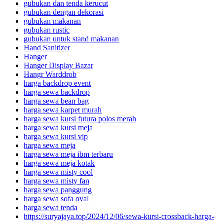
gubukan dan tenda kerucut
gubukan dengan dekorasi
gubukan makanan
gubukan rustic
gubukan untuk stand makanan
Hand Sanitizer
Hanger
Hanger Display Bazar
Hangr Warddrob
harga backdrop event
harga sewa backdrop
harga sewa bean bag
harga sewa karpet murah
harga sewa kursi futura polos merah
harga sewa kursi meja
harga sewa kursi vip
harga sewa meja
harga sewa meja ibm terbaru
harga sewa meja kotak
harga sewa misty cool
harga sewa misty fan
harga sewa panggung
harga sewa sofa oval
harga sewa tenda
https://suryajaya.top/2024/12/06/sewa-kursi-crossback-harga-