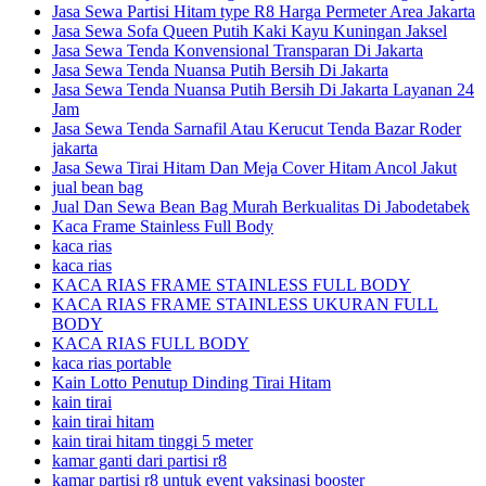
Jasa Sewa Partisi Hitam type R8 Harga Permeter Area Jakarta
Jasa Sewa Sofa Queen Putih Kaki Kayu Kuningan Jaksel
Jasa Sewa Tenda Konvensional Transparan Di Jakarta
Jasa Sewa Tenda Nuansa Putih Bersih Di Jakarta
Jasa Sewa Tenda Nuansa Putih Bersih Di Jakarta Layanan 24
Jam
Jasa Sewa Tenda Sarnafil Atau Kerucut Tenda Bazar Roder
jakarta
Jasa Sewa Tirai Hitam Dan Meja Cover Hitam Ancol Jakut
jual bean bag
Jual Dan Sewa Bean Bag Murah Berkualitas Di Jabodetabek
Kaca Frame Stainless Full Body
kaca rias
kaca rias
KACA RIAS FRAME STAINLESS FULL BODY
KACA RIAS FRAME STAINLESS UKURAN FULL
BODY
KACA RIAS FULL BODY
kaca rias portable
Kain Lotto Penutup Dinding Tirai Hitam
kain tirai
kain tirai hitam
kain tirai hitam tinggi 5 meter
kamar ganti dari partisi r8
kamar partisi r8 untuk event vaksinasi booster