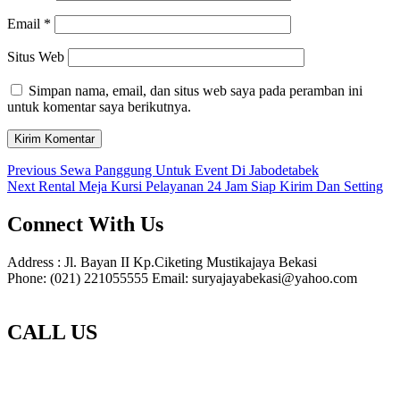
Email
*
Situs Web
Simpan nama, email, dan situs web saya pada peramban ini
untuk komentar saya berikutnya.
Navigasi
Previous
Previous
Sewa Panggung Untuk Event Di Jabodetabek
Next
post:
Next
Rental Meja Kursi Pelayanan 24 Jam Siap Kirim Dan Setting
pos
post:
Connect With Us
Address : Jl. Bayan II Kp.Ciketing Mustikajaya Bekasi
Phone: (021) 221055555 Email: suryajayabekasi@yahoo.com
CALL US