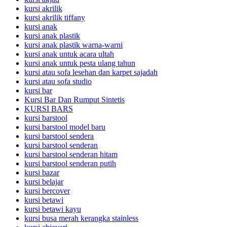
kursi akrilik
kursi akrilik tiffany
kursi anak
kursi anak plastik
kursi anak plastik warna-warni
kursi anak untuk acara ultah
kursi anak untuk pesta ulang tahun
kursi atau sofa lesehan dan karpet sajadah
kursi atau sofa studio
kursi bar
Kursi Bar Dan Rumput Sintetis
KURSI BARS
kursi barstool
kursi barstool model baru
kursi barstool sendera
kursi barstool senderan
kursi barstool senderan hitam
kursi barstool senderan putih
kursi bazar
kursi belajar
kursi bercover
kursi betawi
kursi betawi kayu
kursi busa merah kerangka stainless