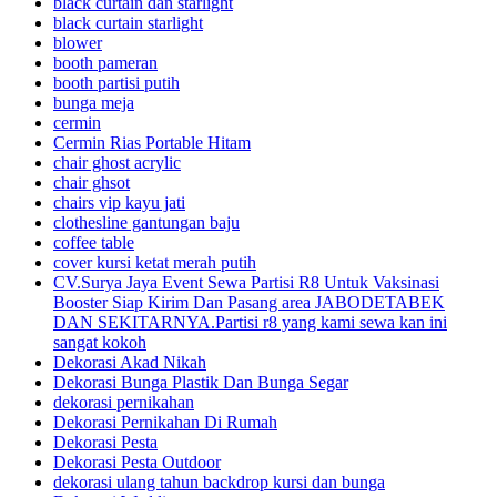
black curtain dan starlight
black curtain starlight
blower
booth pameran
booth partisi putih
bunga meja
cermin
Cermin Rias Portable Hitam
chair ghost acrylic
chair ghsot
chairs vip kayu jati
clothesline gantungan baju
coffee table
cover kursi ketat merah putih
CV.Surya Jaya Event Sewa Partisi R8 Untuk Vaksinasi
Booster Siap Kirim Dan Pasang area JABODETABEK
DAN SEKITARNYA.Partisi r8 yang kami sewa kan ini
sangat kokoh
Dekorasi Akad Nikah
Dekorasi Bunga Plastik Dan Bunga Segar
dekorasi pernikahan
Dekorasi Pernikahan Di Rumah
Dekorasi Pesta
Dekorasi Pesta Outdoor
dekorasi ulang tahun backdrop kursi dan bunga