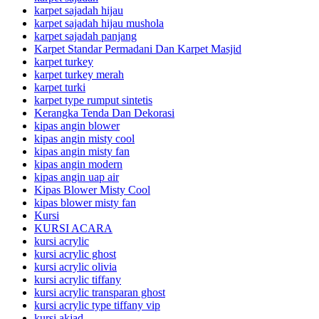
karpet sajadah hijau
karpet sajadah hijau mushola
karpet sajadah panjang
Karpet Standar Permadani Dan Karpet Masjid
karpet turkey
karpet turkey merah
karpet turki
karpet type rumput sintetis
Kerangka Tenda Dan Dekorasi
kipas angin blower
kipas angin misty cool
kipas angin misty fan
kipas angin modern
kipas angin uap air
Kipas Blower Misty Cool
kipas blower misty fan
Kursi
KURSI ACARA
kursi acrylic
kursi acrylic ghost
kursi acrylic olivia
kursi acrylic tiffany
kursi acrylic transparan ghost
kursi acrylic type tiffany vip
kursi akjad