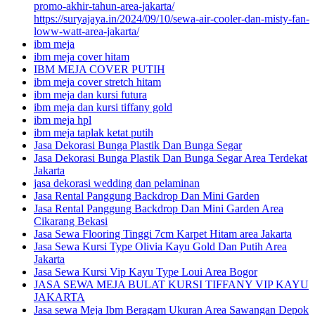
promo-akhir-tahun-area-jakarta/
https://suryajaya.in/2024/09/10/sewa-air-cooler-dan-misty-fan-
loww-watt-area-jakarta/
ibm meja
ibm meja cover hitam
IBM MEJA COVER PUTIH
ibm meja cover stretch hitam
ibm meja dan kursi futura
ibm meja dan kursi tiffany gold
ibm meja hpl
ibm meja taplak ketat putih
Jasa Dekorasi Bunga Plastik Dan Bunga Segar
Jasa Dekorasi Bunga Plastik Dan Bunga Segar Area Terdekat
Jakarta
jasa dekorasi wedding dan pelaminan
Jasa Rental Panggung Backdrop Dan Mini Garden
Jasa Rental Panggung Backdrop Dan Mini Garden Area
Cikarang Bekasi
Jasa Sewa Flooring Tinggi 7cm Karpet Hitam area Jakarta
Jasa Sewa Kursi Type Olivia Kayu Gold Dan Putih Area
Jakarta
Jasa Sewa Kursi Vip Kayu Type Loui Area Bogor
JASA SEWA MEJA BULAT KURSI TIFFANY VIP KAYU
JAKARTA
Jasa sewa Meja Ibm Beragam Ukuran Area Sawangan Depok