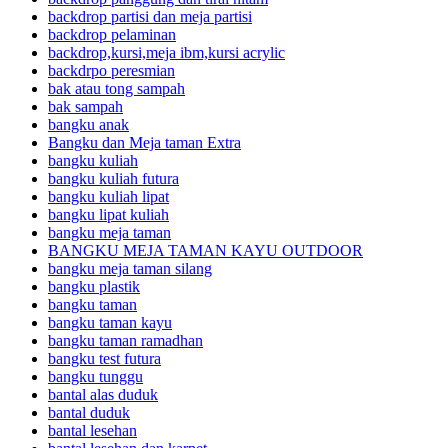
backdrop partisi dan meja partisi
backdrop pelaminan
backdrop,kursi,meja ibm,kursi acrylic
backdrpo peresmian
bak atau tong sampah
bak sampah
bangku anak
Bangku dan Meja taman Extra
bangku kuliah
bangku kuliah futura
bangku kuliah lipat
bangku lipat kuliah
bangku meja taman
BANGKU MEJA TAMAN KAYU OUTDOOR
bangku meja taman silang
bangku plastik
bangku taman
bangku taman kayu
bangku taman ramadhan
bangku test futura
bangku tunggu
bantal alas duduk
bantal duduk
bantal lesehan