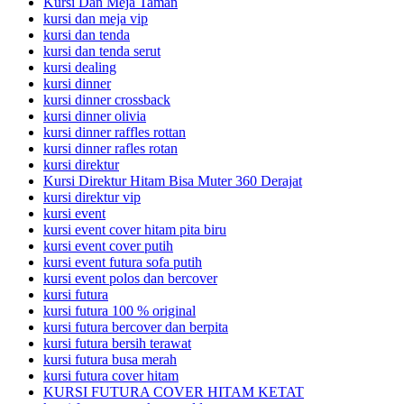
Kursi Dan Meja Taman
kursi dan meja vip
kursi dan tenda
kursi dan tenda serut
kursi dealing
kursi dinner
kursi dinner crossback
kursi dinner olivia
kursi dinner raffles rottan
kursi dinner rafles rotan
kursi direktur
Kursi Direktur Hitam Bisa Muter 360 Derajat
kursi direktur vip
kursi event
kursi event cover hitam pita biru
kursi event cover putih
kursi event futura sofa putih
kursi event polos dan bercover
kursi futura
kursi futura 100 % original
kursi futura bercover dan berpita
kursi futura bersih terawat
kursi futura busa merah
kursi futura cover hitam
KURSI FUTURA COVER HITAM KETAT