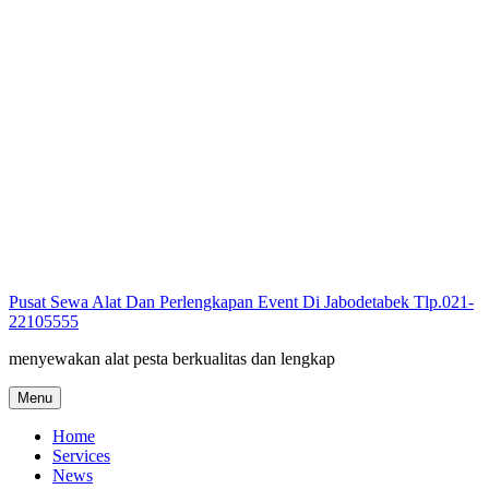
Skip
to
content
Pusat Sewa Alat Dan Perlengkapan Event Di Jabodetabek Tlp.021-
22105555
menyewakan alat pesta berkualitas dan lengkap
Menu
Home
Services
News