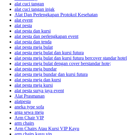
alat cuci tangan
alat cuci tangan injak
Alat Dan Perlengkapan Protokol Kesehatan
alat event
alat pesta
alat pesta dan kursi
alat pesta dan perlengkapan event
alat pesta dan tenda
alat pesta meja bulat
alat pesta meja bulat dan kursi futura
alat pesta meja bulat dan kursi futura bercover standar hotel
alat pesta meja bulat dengan cover berstandar hote;
alat pesta meja bundar
alat pesta meja bundar dan kursi futura
alat pesta meja dan kursi
alat pesta meja kursi
alat pesta surya jaya event
Alat Prasmanan
alatpesta
aneka type sofa
arga sewa meja
Arm Chair VIP
arm chairs
Arm Chairs Atau Kursi VIP Kayu
arm chairs kayu vip