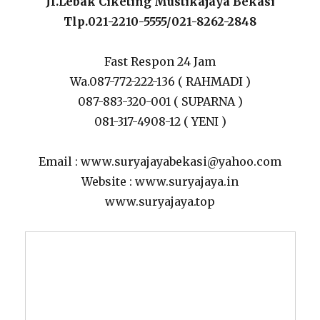
Jl.Lebak Ciketing Mustikajaya Bekasi
Tlp.021-2210-5555/021-8262-2848
Fast Respon 24 Jam
Wa.087-772-222-136 ( RAHMADI )
087-883-320-001 ( SUPARNA )
081-317-4908-12 ( YENI )
Email : www.suryajayabekasi@yahoo.com
Website : www.suryajaya.in
www.suryajaya.top