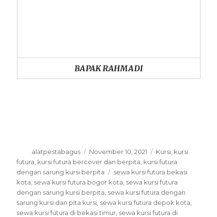
BAPAK RAHMADI
Author
alatpestabagus
Posted
November 10, 2021
Categories
Kursi
,
kursi
on
futura
,
kursi futura bercover dan berpita
,
kursi futura
dengan sarung kursi berpita
Tags
sewa kursi futura bekasi
kota
,
sewa kursi futura bogor kota
,
sewa kursi futura
dengan sarung kursi berpita
,
sewa kursi futura dengan
sarung kursi dan pita kursi
,
sewa kursi futura depok kota
,
sewa kursi futura di bekasi timur
,
sewa kursi futura di