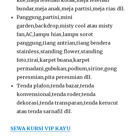
kue,meja lesehan kotak,meja lesehan
bundar,meja anak,meja partisi,meja rias dll.
Panggung,partisi,mini
garden,backdrop,misty cool atau misty
fan,AC,lampu hias,lampu sorot
panggung,tiang antrian,tiang bendera
stainless,standing flower,standing
foto,tirai,karpet buana,karpet
permadani,gubukan,podium,sirine,gong
peresmian,pita peresmian dll.
Tenda plafon,tenda bazar,tenda
konvensional,tenda roder,tenda
dekorasi,tenda transparan,tenda kerucut
atau tenda sarnafil dll.
SEWA KURSI VIP KAYU