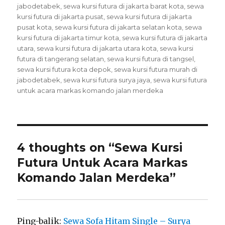
jabodetabek
,
sewa kursi futura di jakarta barat kota
,
sewa
kursi futura di jakarta pusat
,
sewa kursi futura di jakarta
pusat kota
,
sewa kursi futura di jakarta selatan kota
,
sewa
kursi futura di jakarta timur kota
,
sewa kursi futura di jakarta
utara
,
sewa kursi futura di jakarta utara kota
,
sewa kursi
futura di tangerang selatan
,
sewa kursi futura di tangsel
,
sewa kursi futura kota depok
,
sewa kursi futura murah di
jabodetabek
,
sewa kursi futura surya jaya
,
sewa kursi futura
untuk acara markas komando jalan merdeka
4 thoughts on “Sewa Kursi
Futura Untuk Acara Markas
Komando Jalan Merdeka”
Ping-balik:
Sewa Sofa Hitam Single – Surya