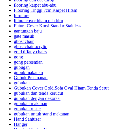
flooring karpet abu-abu
Flooring Tinggi 7cm Karpet Hitam
furniture
futura cover hitam pita biru
Futura Cover Kursi Standar Stainless
gantungan baju
gate masuk
ghost chair
ghost chair acrylic
gold tiffany chairs
gong
gong peresmian
gubugan
gubuk makanan
Gubuk Prasmanan
gubukan
Gubukan Cover Gold,Sofa Oval Hitam,Tenda Serut
gubukan dan tenda kerucut
gubukan dengan dekorasi
gubukan makanan
gubukan rustic
gubukan untuk stand makanan
Hand Sanitizer
Hanger