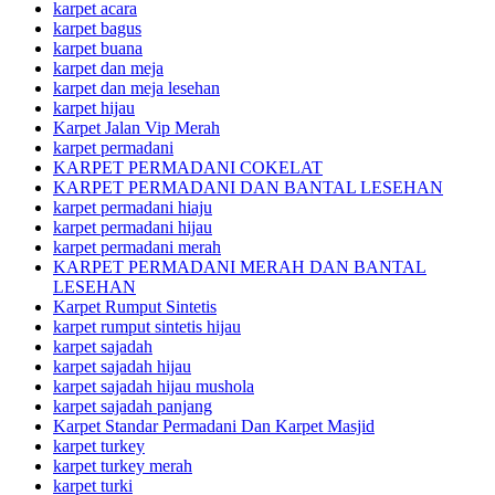
karpet acara
karpet bagus
karpet buana
karpet dan meja
karpet dan meja lesehan
karpet hijau
Karpet Jalan Vip Merah
karpet permadani
KARPET PERMADANI COKELAT
KARPET PERMADANI DAN BANTAL LESEHAN
karpet permadani hiaju
karpet permadani hijau
karpet permadani merah
KARPET PERMADANI MERAH DAN BANTAL
LESEHAN
Karpet Rumput Sintetis
karpet rumput sintetis hijau
karpet sajadah
karpet sajadah hijau
karpet sajadah hijau mushola
karpet sajadah panjang
Karpet Standar Permadani Dan Karpet Masjid
karpet turkey
karpet turkey merah
karpet turki