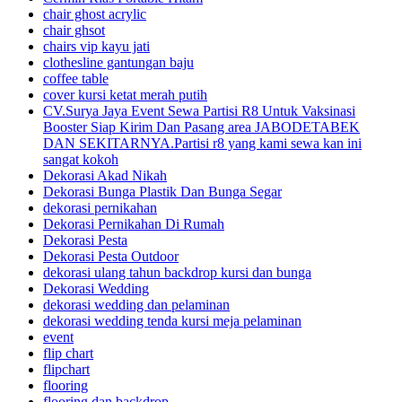
chair ghost acrylic
chair ghsot
chairs vip kayu jati
clothesline gantungan baju
coffee table
cover kursi ketat merah putih
CV.Surya Jaya Event Sewa Partisi R8 Untuk Vaksinasi
Booster Siap Kirim Dan Pasang area JABODETABEK
DAN SEKITARNYA.Partisi r8 yang kami sewa kan ini
sangat kokoh
Dekorasi Akad Nikah
Dekorasi Bunga Plastik Dan Bunga Segar
dekorasi pernikahan
Dekorasi Pernikahan Di Rumah
Dekorasi Pesta
Dekorasi Pesta Outdoor
dekorasi ulang tahun backdrop kursi dan bunga
Dekorasi Wedding
dekorasi wedding dan pelaminan
dekorasi wedding tenda kursi meja pelaminan
event
flip chart
flipchart
flooring
flooring dan backdrop