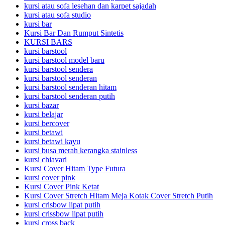
kursi atau sofa lesehan dan karpet sajadah
kursi atau sofa studio
kursi bar
Kursi Bar Dan Rumput Sintetis
KURSI BARS
kursi barstool
kursi barstool model baru
kursi barstool sendera
kursi barstool senderan
kursi barstool senderan hitam
kursi barstool senderan putih
kursi bazar
kursi belajar
kursi bercover
kursi betawi
kursi betawi kayu
kursi busa merah kerangka stainless
kursi chiavari
Kursi Cover Hitam Type Futura
kursi cover pink
Kursi Cover Pink Ketat
Kursi Cover Stretch Hitam Meja Kotak Cover Stretch Putih
kursi crisbow lipat putih
kursi crissbow lipat putih
kursi cross back