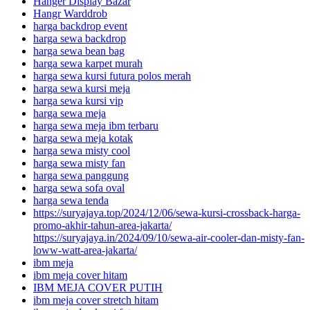
Hanger Display Bazar
Hangr Warddrob
harga backdrop event
harga sewa backdrop
harga sewa bean bag
harga sewa karpet murah
harga sewa kursi futura polos merah
harga sewa kursi meja
harga sewa kursi vip
harga sewa meja
harga sewa meja ibm terbaru
harga sewa meja kotak
harga sewa misty cool
harga sewa misty fan
harga sewa panggung
harga sewa sofa oval
harga sewa tenda
https://suryajaya.top/2024/12/06/sewa-kursi-crossback-harga-
promo-akhir-tahun-area-jakarta/
https://suryajaya.in/2024/09/10/sewa-air-cooler-dan-misty-fan-
loww-watt-area-jakarta/
ibm meja
ibm meja cover hitam
IBM MEJA COVER PUTIH
ibm meja cover stretch hitam