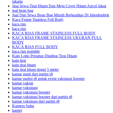
jakarta
Jasa Sewa Tirai Hitam Dan Meja Cover Hitam Ancol Jakut
jual bean bag
Jual Dan Sewa Bean Bag Murah Berkualitas Di Jabodetabek
Kaca Frame Stainless Full Body
kaca rias
kaca rias
KACA RIAS FRAME STAINLESS FULL BODY
KACA RIAS FRAME STAINLESS UKURAN FULL
BODY
KACA RIAS FULL BODY
kaca rias portable
Kain Lotto Penutup Dinding Tirai Hitam
kain tirai
kain tirai hitam
kain tirai hitam tinggi 5 meter
kamar ganti dari partisi r8
kamar partisi r8 untuk event vaksinasi booster
kamar vaksin
kamar vaksinasi
kamar vaksinasi booster
kamar vaksinasi booster dari partisi r8
kamar vaksinasi dari partisi r8
Kamera Suhu
karpet