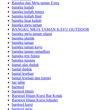
Bangku dan Meja taman Extra
bangku kuliah
bangku kuliah futura
bangku kuliah lipat
bangku lipat kuliah
bangku meja taman
BANGKU MEJA TAMAN KAYU OUTDOOR
bangku meja taman silang
bangku plastik
bangku taman
bangku taman kayu
bangku taman ramadhan
bangku test futura
bangku tunggu
bantal alas duduk
bantal duduk
bantal lesehan
bantal lesehan dan karpet
bar table
barstool
barstool hitam
Barstool Hitam Kursi Bar Kotak
Barstool Hitam Kursi Silinder
barstool kursi
barstool meja