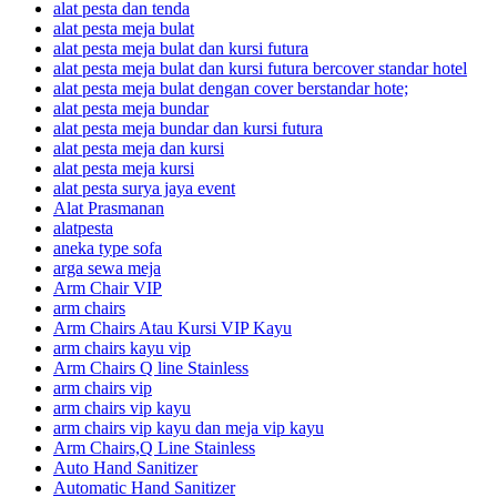
alat pesta dan tenda
alat pesta meja bulat
alat pesta meja bulat dan kursi futura
alat pesta meja bulat dan kursi futura bercover standar hotel
alat pesta meja bulat dengan cover berstandar hote;
alat pesta meja bundar
alat pesta meja bundar dan kursi futura
alat pesta meja dan kursi
alat pesta meja kursi
alat pesta surya jaya event
Alat Prasmanan
alatpesta
aneka type sofa
arga sewa meja
Arm Chair VIP
arm chairs
Arm Chairs Atau Kursi VIP Kayu
arm chairs kayu vip
Arm Chairs Q line Stainless
arm chairs vip
arm chairs vip kayu
arm chairs vip kayu dan meja vip kayu
Arm Chairs,Q Line Stainless
Auto Hand Sanitizer
Automatic Hand Sanitizer