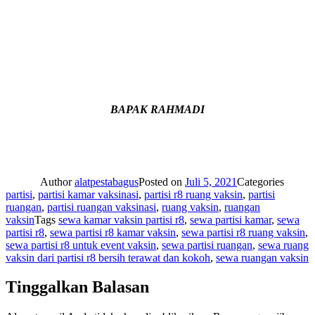
BAPAK RAHMADI
Author
alatpestabagus
Posted on
Juli 5, 2021
Categories
partisi
,
partisi kamar vaksinasi
,
partisi r8 ruang vaksin
,
partisi
ruangan
,
partisi ruangan vaksinasi
,
ruang vaksin
,
ruangan
vaksin
Tags
sewa kamar vaksin partisi r8
,
sewa partisi kamar
,
sewa
partisi r8
,
sewa partisi r8 kamar vaksin
,
sewa partisi r8 ruang vaksin
,
sewa partisi r8 untuk event vaksin
,
sewa partisi ruangan
,
sewa ruang
vaksin dari partisi r8 bersih terawat dan kokoh
,
sewa ruangan vaksin
Tinggalkan Balasan