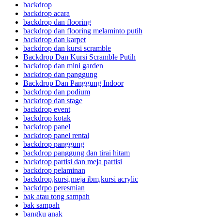
backdrop
backdrop acara
backdrop dan flooring
backdrop dan flooring melaminto putih
backdrop dan karpet
backdrop dan kursi scramble
Backdrop Dan Kursi Scramble Putih
backdrop dan mini garden
backdrop dan panggung
Backdrop Dan Panggung Indoor
backdrop dan podium
backdrop dan stage
backdrop event
backdrop kotak
backdrop panel
backdrop panel rental
backdrop panggung
backdrop panggung dan tirai hitam
backdrop partisi dan meja partisi
backdrop pelaminan
backdrop,kursi,meja ibm,kursi acrylic
backdrpo peresmian
bak atau tong sampah
bak sampah
bangku anak