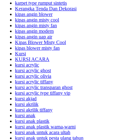
karpet type rumput sintetis
Kerangka Tenda Dan Dekorasi
kipas angin blower
kipas angin misty cool
kipas angin misty fan
kipas angin modern
kipas angin uap air
Kipas Blower Misty Cool
kipas blower misty fan
Kursi
KURSI ACARA
kursi acrylic
kursi acrylic ghost
kursi acrylic olivia
kursi acrylic tiffany
kursi acrylic transparan ghost
kursi acrylic type tiffany vip
kursi akjad
kursi akrilik
kursi akrilik tiffany
kursi anak
kursi anak plastik
kursi anak plastik warna-warni
kursi anak untuk acara ultah
kursi anak untuk pesta ulang tahun