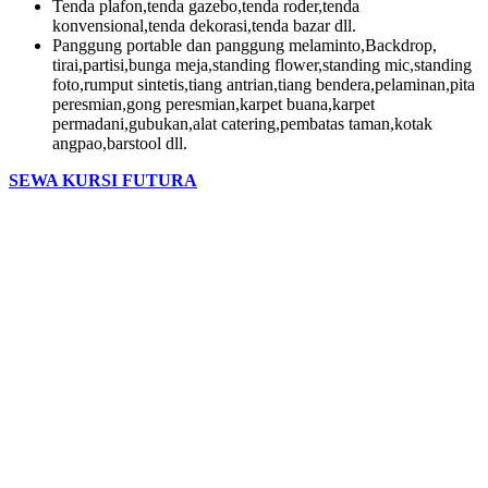
Tenda plafon,tenda gazebo,tenda roder,tenda
konvensional,tenda dekorasi,tenda bazar dll.
Panggung portable dan panggung melaminto,Backdrop,
tirai,partisi,bunga meja,standing flower,standing mic,standing
foto,rumput sintetis,tiang antrian,tiang bendera,pelaminan,pita
peresmian,gong peresmian,karpet buana,karpet
permadani,gubukan,alat catering,pembatas taman,kotak
angpao,barstool dll.
SEWA KURSI FUTURA