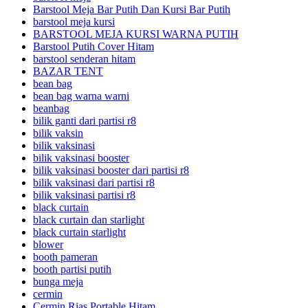
Barstool Meja Bar Putih Dan Kursi Bar Putih
barstool meja kursi
BARSTOOL MEJA KURSI WARNA PUTIH
Barstool Putih Cover Hitam
barstool senderan hitam
BAZAR TENT
bean bag
bean bag warna warni
beanbag
bilik ganti dari partisi r8
bilik vaksin
bilik vaksinasi
bilik vaksinasi booster
bilik vaksinasi booster dari partisi r8
bilik vaksinasi dari partisi r8
bilik vaksinasi partisi r8
black curtain
black curtain dan starlight
black curtain starlight
blower
booth pameran
booth partisi putih
bunga meja
cermin
Cermin Rias Portable Hitam