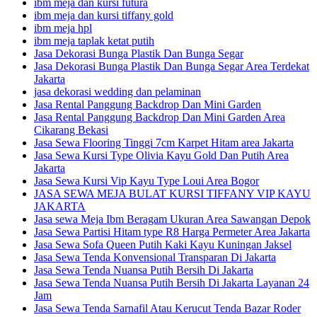
ibm meja dan kursi futura
ibm meja dan kursi tiffany gold
ibm meja hpl
ibm meja taplak ketat putih
Jasa Dekorasi Bunga Plastik Dan Bunga Segar
Jasa Dekorasi Bunga Plastik Dan Bunga Segar Area Terdekat
Jakarta
jasa dekorasi wedding dan pelaminan
Jasa Rental Panggung Backdrop Dan Mini Garden
Jasa Rental Panggung Backdrop Dan Mini Garden Area
Cikarang Bekasi
Jasa Sewa Flooring Tinggi 7cm Karpet Hitam area Jakarta
Jasa Sewa Kursi Type Olivia Kayu Gold Dan Putih Area
Jakarta
Jasa Sewa Kursi Vip Kayu Type Loui Area Bogor
JASA SEWA MEJA BULAT KURSI TIFFANY VIP KAYU
JAKARTA
Jasa sewa Meja Ibm Beragam Ukuran Area Sawangan Depok
Jasa Sewa Partisi Hitam type R8 Harga Permeter Area Jakarta
Jasa Sewa Sofa Queen Putih Kaki Kayu Kuningan Jaksel
Jasa Sewa Tenda Konvensional Transparan Di Jakarta
Jasa Sewa Tenda Nuansa Putih Bersih Di Jakarta
Jasa Sewa Tenda Nuansa Putih Bersih Di Jakarta Layanan 24
Jam
Jasa Sewa Tenda Sarnafil Atau Kerucut Tenda Bazar Roder