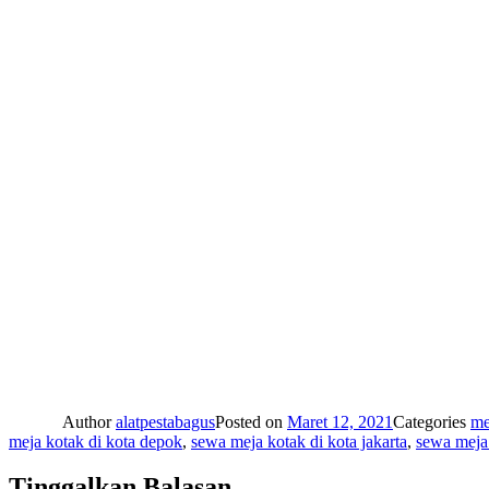
Author
alatpestabagus
Posted on
Maret 12, 2021
Categories
me
meja kotak di kota depok
,
sewa meja kotak di kota jakarta
,
sewa meja 
Tinggalkan Balasan