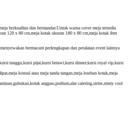
eja berkualitas dan berstandar.Untuk warna cover meja tersedia
kuran 120 x 80 cm,meja kotak ukuran 180 x 80 cm,meja kotak ibm
a menyewakan bermacam perlengkapan dan peralatan event lainnya
kursi tunggu,kursi pijat,kursi betawi,kursi dinner,kursi royal vip,kursi
ipat,meja konsul atau meja tanda tangan,meja lesehan kotak,meja
minan,gubukan,kotak angpao,podium,alat catering,sirine,misty cool