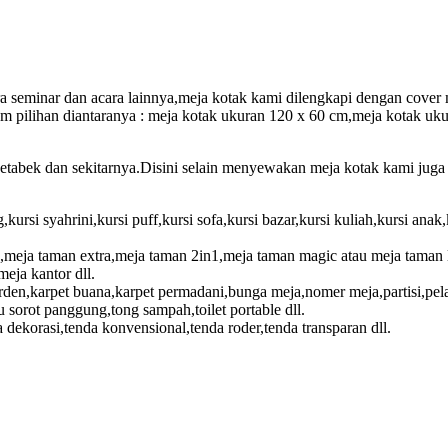
 seminar dan acara lainnya,meja kotak kami dilengkapi dengan cover m
am pilihan diantaranya : meja kotak ukuran 120 x 60 cm,meja kotak u
detabek dan sekitarnya.Disini selain menyewakan meja kotak kami jug
g,kursi syahrini,kursi puff,kursi sofa,kursi bazar,kursi kuliah,kursi anak,
,meja taman extra,meja taman 2in1,meja taman magic atau meja taman l
eja kantor dll.
den,karpet buana,karpet permadani,bunga meja,nomer meja,partisi,pela
 sorot panggung,tong sampah,toilet portable dll.
a dekorasi,tenda konvensional,tenda roder,tenda transparan dll.