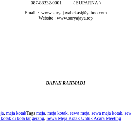
087-88332-0001 ( SUPARNA )
Email : www.suryajayabekasi@yahoo.com
Website : www.suryajaya.top
BAPAK RAHMADI
ja
,
meja kotak
Tags
meja
,
meja kotak
,
sewa meja
,
sewa meja kotak
,
sew
kotak di kota tangerang
,
Sewa Meja Kotak Untuk Acara Meeting