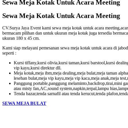
Sewa Meja Kotak Untuk Acara Meeting
Sewa Meja Kotak Untuk Acara Meeting
CV.Surya Jaya Event kami sewa meja kotak untuk acara meeting,acara
bermacam pilihan dan untuk ukuran meja kotak juga tersedia bermac
ukuran 180 x 45 cm.
Kami siap melayani pemesanan sewa meja kotak untuk acara di jabo
seperti :
Kursi tiffany,kursi olivia,kursi taman,kursi barstool,kursi dealin
vip kayu,kursi direktur dll.
Meja kotak,meja ibm,meja dealing,meja bulat,meja taman alpha
lesehan bulat,meja vip kayu,meja vip kaca,meja anak,meja test,m
Panggung portable,panggung melaminto,backdrop,tirai,mini gar
atau misty fan,AC,sound system,napkin,terpal,lampu hias,lampu
Tenda bazar,tenda sarnafil atau tenda kerucut,tenda plafon,tend
SEWA MEJA BULAT