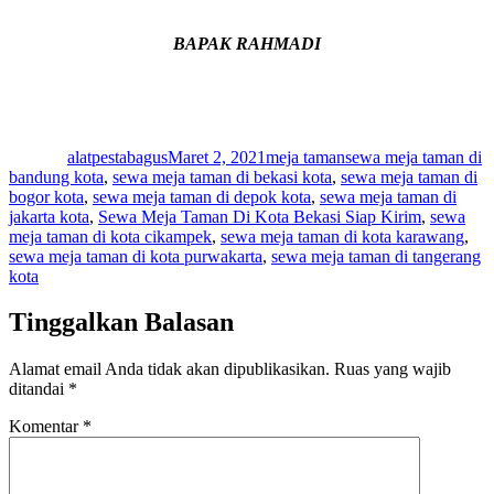
BAPAK RAHMADI
Author
Posted
Categories
Tags
on
alatpestabagus
Maret 2, 2021
meja taman
sewa meja taman di
bandung kota
,
sewa meja taman di bekasi kota
,
sewa meja taman di
bogor kota
,
sewa meja taman di depok kota
,
sewa meja taman di
jakarta kota
,
Sewa Meja Taman Di Kota Bekasi Siap Kirim
,
sewa
meja taman di kota cikampek
,
sewa meja taman di kota karawang
,
sewa meja taman di kota purwakarta
,
sewa meja taman di tangerang
kota
Tinggalkan Balasan
Alamat email Anda tidak akan dipublikasikan.
Ruas yang wajib
ditandai
*
Komentar
*