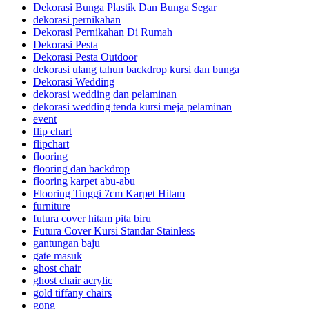
Dekorasi Bunga Plastik Dan Bunga Segar
dekorasi pernikahan
Dekorasi Pernikahan Di Rumah
Dekorasi Pesta
Dekorasi Pesta Outdoor
dekorasi ulang tahun backdrop kursi dan bunga
Dekorasi Wedding
dekorasi wedding dan pelaminan
dekorasi wedding tenda kursi meja pelaminan
event
flip chart
flipchart
flooring
flooring dan backdrop
flooring karpet abu-abu
Flooring Tinggi 7cm Karpet Hitam
furniture
futura cover hitam pita biru
Futura Cover Kursi Standar Stainless
gantungan baju
gate masuk
ghost chair
ghost chair acrylic
gold tiffany chairs
gong