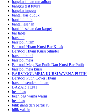
bangku taman ramadhan
bangku test futura
bangku tunggu
bantal alas duduk
bantal duduk
bantal lesehan
bantal lesehan dan karpet
bar table
barstool
barstool hitam
Barstool Hitam Kursi Bar Kotak
Barstool Hitam Kursi Silinder
barstool kursi
barstool meja
Barstool Meja Bar Putih Dan Kursi Bar Putih
barstool meja kursi
BARSTOOL MEJA KURSI WARNA PUTIH
Barstool Putih Cover Hitam
barstool senderan hitam
BAZAR TENT
bean bag
bean bag warna warni
beanbag
bilik ganti dari partisi r8
bilik vaksin