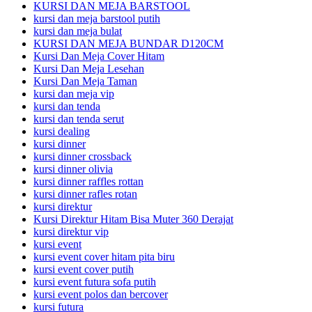
KURSI DAN MEJA BARSTOOL
kursi dan meja barstool putih
kursi dan meja bulat
KURSI DAN MEJA BUNDAR D120CM
Kursi Dan Meja Cover Hitam
Kursi Dan Meja Lesehan
Kursi Dan Meja Taman
kursi dan meja vip
kursi dan tenda
kursi dan tenda serut
kursi dealing
kursi dinner
kursi dinner crossback
kursi dinner olivia
kursi dinner raffles rottan
kursi dinner rafles rotan
kursi direktur
Kursi Direktur Hitam Bisa Muter 360 Derajat
kursi direktur vip
kursi event
kursi event cover hitam pita biru
kursi event cover putih
kursi event futura sofa putih
kursi event polos dan bercover
kursi futura