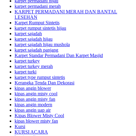
karpet permadani hijau
karpet permadani merah
KARPET PERMADANI MERAH DAN BANTAL
LESEHAN
Karpet Rumput Sintetis
karpet rumput sintetis hijau
karpet sajadah
karpet sajadah hijau
karpet sajadah hijau mushola
karpet sajadah panjang
Karpet Standar Permadani Dan Karpet Masjid
karpet turkey
karpet turkey merah
karpet turki
karpet type rumput sintetis
Kerangka Tenda Dan Dekorasi
kipas angin blower
kipas angin misty cool
kipas angin misty fan
kipas angin modern
kipas angin uap air
Kipas Blower Misty Cool
kipas blower misty fan
Kursi
KURSI ACARA