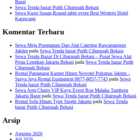
Barat
Sewa Tenda bazar Putih Cibarusah Bekasi
Sewa Kursi Susun,Round table event Best Western Hotel
Karawang
Komentar Terbaru
Sewa Meja Prasmanan Dan Alat Catering Rawamangun
Jaktim
pada
Sewa Tenda bazar Putih Cibarusah Bekasi
Sewa Tenda Bazar Di Cibarusah Bekasi – Pusat Sewa Alat
Pesta Lengkap Jakarta Bekasi
pada
Sewa Tenda bazar Putih
Cibarusah Bekasi
Rental Panggung Karpet Hitam Novotel Pulomas Jaktim –
Surya Jaya Rental Equipment 0877-8057-7743
pada
Sewa
Tenda bazar Putih Cibarusah Bekasi
Sewa Arm Chairs VIP Kayu Event Roa Malaka Tambora
Jakarta Barat
pada
Sewa Tenda bazar Putih Cibarusah Bekasi
Rental Sofa Hitam Type Single Jakarta
pada
Sewa Tenda
bazar Putih Cibarusah Bekasi
Arsip
Agustus 2026
Juli 2026