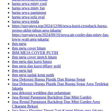
harga sewa misty cool
harga sewa misty fan
harga sewa panggung
harga sewa sofa oval
harga sewa tenda
https://suryajaya.top/2024/12/06/sewa-kursi-crossback-harga-
promo-akhir-tahun-area-jakarta/
https://suryajaya.in/2024/09/10/sewa-air-cooler-dan-misty-fan-
loww-watt-area-jakarta/
ibm meja
ibm meja cover hitam
IBM MEJA COVER PUTIH
ibm meja cover stretch hitam
ibm meja dan kursi futura
ibm meja dan kursi tiffany gold
ibm meja hpl
ibm meja taplak ketat putih
Jasa Dekorasi Bunga Plastik Dan Bunga Segar
Jasa Dekorasi Bunga Plastik Dan Bunga Segar Area Terdekat
Jakarta
jasa dekorasi wedding dan pelaminan
Jasa Rental Panggung Backdrop Dan Mini Garden
Jasa Rental Panggung Backdrop Dan Mini Garden Area
Cikarang Bekasi
Jasa Sewa Flooring Tinggi 7cm Karpet Hitam area Jakarta