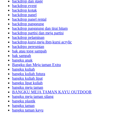
backdrop dan stage
backdrop event
backdrop kotak
backdrop panel
backdrop panel rental
backdrop panggung
backdrop panggung dan tirai hitam
backdrop partisi dan meja partisi
backdrop pelaminan
backdrop,kursi,meja ibm,kursi acrylic
backdrpo peresmian
bak atau tong sampah
bak sampah
bangku anak
Bangku dan Meja taman Extra
bangku kuliah
bangku kuliah futura
bangku kuliah lipat
bangku lipat kuliah
bangku meja taman
BANGKU MEJA TAMAN KAYU OUTDOOR
bangku meja taman silang
bangku plastik
bangku taman
bangku taman kayu