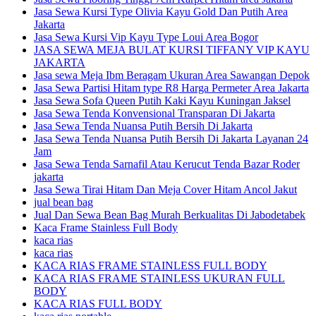
Jasa Sewa Kursi Type Olivia Kayu Gold Dan Putih Area
Jakarta
Jasa Sewa Kursi Vip Kayu Type Loui Area Bogor
JASA SEWA MEJA BULAT KURSI TIFFANY VIP KAYU
JAKARTA
Jasa sewa Meja Ibm Beragam Ukuran Area Sawangan Depok
Jasa Sewa Partisi Hitam type R8 Harga Permeter Area Jakarta
Jasa Sewa Sofa Queen Putih Kaki Kayu Kuningan Jaksel
Jasa Sewa Tenda Konvensional Transparan Di Jakarta
Jasa Sewa Tenda Nuansa Putih Bersih Di Jakarta
Jasa Sewa Tenda Nuansa Putih Bersih Di Jakarta Layanan 24
Jam
Jasa Sewa Tenda Sarnafil Atau Kerucut Tenda Bazar Roder
jakarta
Jasa Sewa Tirai Hitam Dan Meja Cover Hitam Ancol Jakut
jual bean bag
Jual Dan Sewa Bean Bag Murah Berkualitas Di Jabodetabek
Kaca Frame Stainless Full Body
kaca rias
kaca rias
KACA RIAS FRAME STAINLESS FULL BODY
KACA RIAS FRAME STAINLESS UKURAN FULL
BODY
KACA RIAS FULL BODY