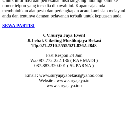
Untuk informasi dan pemesanan bisa langsung hubungi kami ke
nomer telpon yang tersedia dibawah ini. Kapan saja anda
membutuhkan alat pesta dan perlengkapan acara,kami siap melayani
anda dan tentunya dengan pelayanan terbaik untuk kepuasan anda.
SEWA PARTISI
CV.Surya Jaya Event
Jl.Lebak Ciketing Mustikajaya Bekasi
Tlp.021-2210-5555/021-8262-2848
Fast Respon 24 Jam
Wa.087-772-222-136 ( RAHMADI )
087-883-320-001 ( SUPARNA )
Email : www.suryajayabekasi@yahoo.com
Website : www.suryajaya.in
www.suryajaya.top