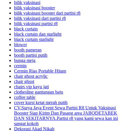
bilik vaksinasi
bilik vaksinasi booster
bilik vaksinasi booster dari partisi r8
bilik vaksinasi dari partisi r8
bilik vaksinasi partisi r8
black curtain
black curtain dan starlight
black curtain starlight
blower
booth pameran
booth partisi putih
bunga meja
cermin
Cermin Rias Portable Hitam
chair ghost acrylic
chair ghsot
chairs vip kayu jati
clothesline gantungan baju
coffee table
cover kursi ketat merah putih
CV.Surya Jaya Event Sewa Partisi R8 Untuk Vaksinasi
Booster Siap Kirim Dan Pasang area JABODETABEK
DAN SEKITARNYA.Partisi r8 yang kami sewa kan ini
sangat kokoh
Dekorasi Akad Nikah