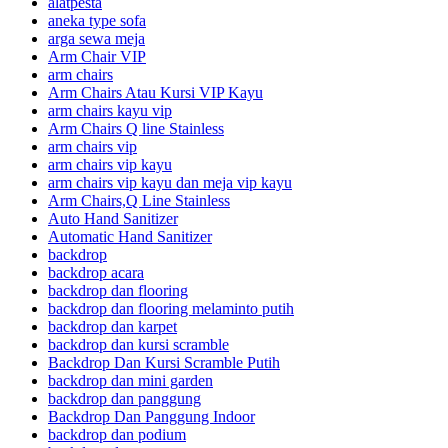
alatpesta
aneka type sofa
arga sewa meja
Arm Chair VIP
arm chairs
Arm Chairs Atau Kursi VIP Kayu
arm chairs kayu vip
Arm Chairs Q line Stainless
arm chairs vip
arm chairs vip kayu
arm chairs vip kayu dan meja vip kayu
Arm Chairs,Q Line Stainless
Auto Hand Sanitizer
Automatic Hand Sanitizer
backdrop
backdrop acara
backdrop dan flooring
backdrop dan flooring melaminto putih
backdrop dan karpet
backdrop dan kursi scramble
Backdrop Dan Kursi Scramble Putih
backdrop dan mini garden
backdrop dan panggung
Backdrop Dan Panggung Indoor
backdrop dan podium