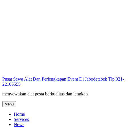
Skip
to
content
Pusat Sewa Alat Dan Perlengkapan Event Di Jabodetabek Tlp.021-
22105555
menyewakan alat pesta berkualitas dan lengkap
Menu
Home
Services
News