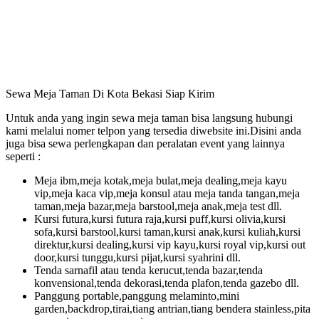
Sewa Meja Taman Di Kota Bekasi Siap Kirim
Untuk anda yang ingin sewa meja taman bisa langsung hubungi
kami melalui nomer telpon yang tersedia diwebsite ini.Disini anda
juga bisa sewa perlengkapan dan peralatan event yang lainnya
seperti :
Meja ibm,meja kotak,meja bulat,meja dealing,meja kayu
vip,meja kaca vip,meja konsul atau meja tanda tangan,meja
taman,meja bazar,meja barstool,meja anak,meja test dll.
Kursi futura,kursi futura raja,kursi puff,kursi olivia,kursi
sofa,kursi barstool,kursi taman,kursi anak,kursi kuliah,kursi
direktur,kursi dealing,kursi vip kayu,kursi royal vip,kursi out
door,kursi tunggu,kursi pijat,kursi syahrini dll.
Tenda sarnafil atau tenda kerucut,tenda bazar,tenda
konvensional,tenda dekorasi,tenda plafon,tenda gazebo dll.
Panggung portable,panggung melaminto,mini
garden,backdrop,tirai,tiang antrian,tiang bendera stainless,pita