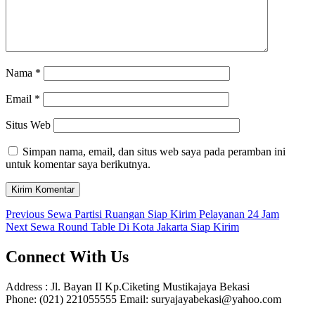
Nama
*
Email
*
Situs Web
Simpan nama, email, dan situs web saya pada peramban ini
untuk komentar saya berikutnya.
Navigasi
Previous
Previous
Sewa Partisi Ruangan Siap Kirim Pelayanan 24 Jam
Next
post:
Next
Sewa Round Table Di Kota Jakarta Siap Kirim
pos
post:
Connect With Us
Address : Jl. Bayan II Kp.Ciketing Mustikajaya Bekasi
Phone: (021) 221055555 Email: suryajayabekasi@yahoo.com