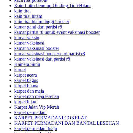
kaca rias portable
Kain Lotto Penutup Dinding Tirai Hitam
kain tirai
kain tirai hitam
kain tirai hitam tinggi 5 meter
kamar ganti dari partisi r8
kamar partisi r8 untuk event vaksinasi booster
kamar vaksin
kamar vaksinasi
kamar vaksinasi booster
kamar vaksinasi booster dari partisi r8
kamar vaksinasi dari partisi r8
Kamera Suhu
karpet
karpet acara
karpet bagus
karpet buana
karpet dan meja
karpet dan meja lesehan
karpet hijau
Karpet Jalan Vip Merah
karpet permadani
KARPET PERMADANI COKELAT
KARPET PERMADANI DAN BANTAL LESEHAN
karpet permadani hiaju