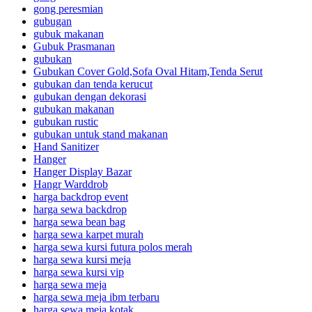
gong peresmian
gubugan
gubuk makanan
Gubuk Prasmanan
gubukan
Gubukan Cover Gold,Sofa Oval Hitam,Tenda Serut
gubukan dan tenda kerucut
gubukan dengan dekorasi
gubukan makanan
gubukan rustic
gubukan untuk stand makanan
Hand Sanitizer
Hanger
Hanger Display Bazar
Hangr Warddrob
harga backdrop event
harga sewa backdrop
harga sewa bean bag
harga sewa karpet murah
harga sewa kursi futura polos merah
harga sewa kursi meja
harga sewa kursi vip
harga sewa meja
harga sewa meja ibm terbaru
harga sewa meja kotak