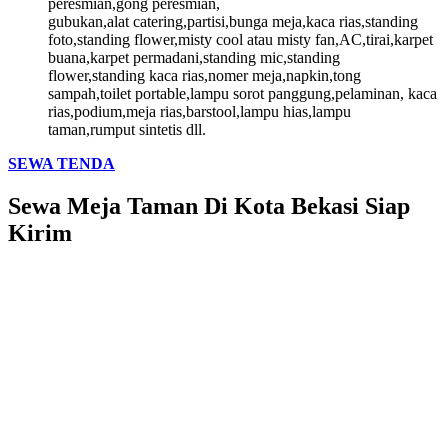
peresmian,gong peresmian,
gubukan,alat catering,partisi,bunga meja,kaca rias,standing
foto,standing flower,misty cool atau misty fan,AC,tirai,karpet
buana,karpet permadani,standing mic,standing
flower,standing kaca rias,nomer meja,napkin,tong
sampah,toilet portable,lampu sorot panggung,pelaminan, kaca
rias,podium,meja rias,barstool,lampu hias,lampu
taman,rumput sintetis dll.
SEWA TENDA
Sewa Meja Taman Di Kota Bekasi Siap
Kirim