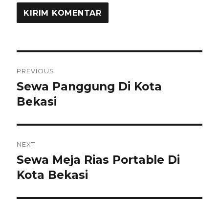
Navigasi
PREVIOUS
pos
Sewa Panggung Di Kota
Previous
post:
Bekasi
NEXT
Sewa Meja Rias Portable Di
Next
post:
Kota Bekasi