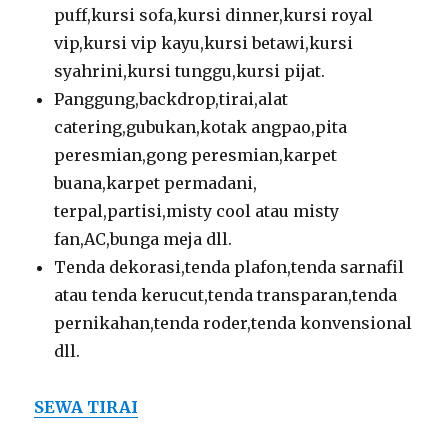
puff,kursi sofa,kursi dinner,kursi royal
vip,kursi vip kayu,kursi betawi,kursi
syahrini,kursi tunggu,kursi pijat.
Panggung,backdrop,tirai,alat
catering,gubukan,kotak angpao,pita
peresmian,gong peresmian,karpet
buana,karpet permadani,
terpal,partisi,misty cool atau misty
fan,AC,bunga meja dll.
Tenda dekorasi,tenda plafon,tenda sarnafil
atau tenda kerucut,tenda transparan,tenda
pernikahan,tenda roder,tenda konvensional
dll.
SEWA TIRAI