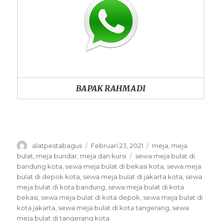
BAPAK RAHMADI
Author
Posted
Categories
alatpestabagus
Februari 23, 2021
meja
,
meja
on
Tags
bulat
,
meja bundar
,
meja dan kursi
sewa meja bulat di
bandung kota
,
sewa meja bulat di bekasi kota
,
sewa meja
bulat di depok kota
,
sewa meja bulat di jakarta kota
,
sewa
meja bulat di kota bandung
,
sewa meja bulat di kota
bekasi
,
sewa meja bulat di kota depok
,
sewa meja bulat di
kota jakarta
,
sewa meja bulat di kota tangerang
,
sewa
meja bulat di tangerang kota