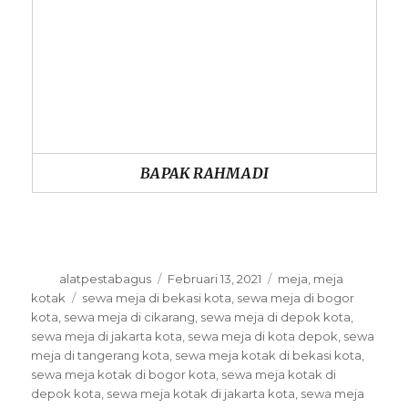
BAPAK RAHMADI
Author
Posted
Categories
alatpestabagus
Februari 13, 2021
meja
,
meja
on
Tags
kotak
sewa meja di bekasi kota
,
sewa meja di bogor
kota
,
sewa meja di cikarang
,
sewa meja di depok kota
,
sewa meja di jakarta kota
,
sewa meja di kota depok
,
sewa
meja di tangerang kota
,
sewa meja kotak di bekasi kota
,
sewa meja kotak di bogor kota
,
sewa meja kotak di
depok kota
,
sewa meja kotak di jakarta kota
,
sewa meja