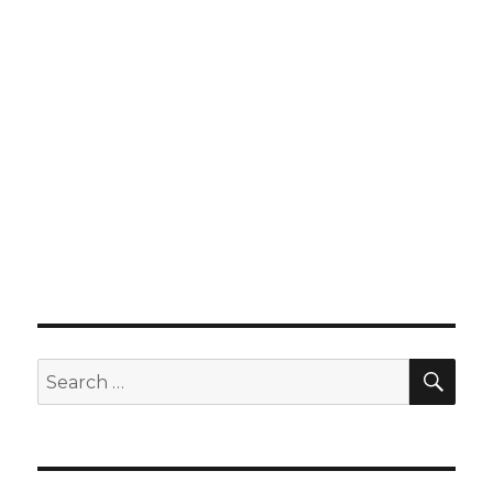
SEA
Search
for: