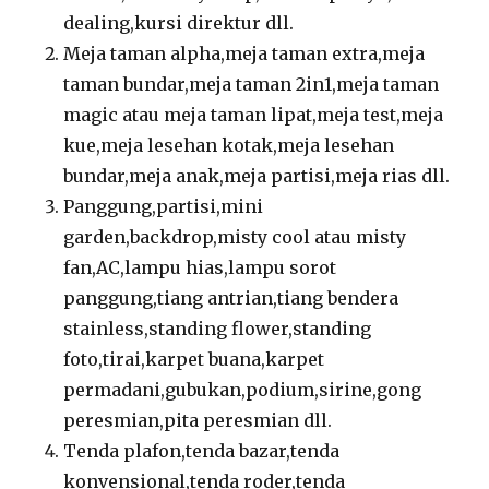
dealing,kursi direktur dll.
Meja taman alpha,meja taman extra,meja
taman bundar,meja taman 2in1,meja taman
magic atau meja taman lipat,meja test,meja
kue,meja lesehan kotak,meja lesehan
bundar,meja anak,meja partisi,meja rias dll.
Panggung,partisi,mini
garden,backdrop,misty cool atau misty
fan,AC,lampu hias,lampu sorot
panggung,tiang antrian,tiang bendera
stainless,standing flower,standing
foto,tirai,karpet buana,karpet
permadani,gubukan,podium,sirine,gong
peresmian,pita peresmian dll.
Tenda plafon,tenda bazar,tenda
konvensional,tenda roder,tenda