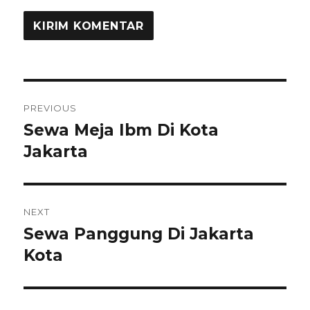
Navigasi
PREVIOUS
pos
Sewa Meja Ibm Di Kota
Previous
post:
Jakarta
NEXT
Sewa Panggung Di Jakarta
Next
post:
Kota