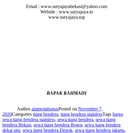
Email : www.suryajayabekasi@yahoo.com
Website : www.suryajaya.in
www.suryajaya.top
BAPAK RAHMADI
Author
alatpestabagus
Posted on
November 7,
2020
Categories
tiang bendera
,
tiang bendera stainless
Tags
harga
sewa tiang bendera stainless
,
sewa tiang bendera
,
sewa tiang
bendera Bekasi
,
sewa tiang bendera Bogor
,
sewa tiang bendera
dekat sini
,
sewa tiang bendera Depok
,
sewa tiang bendera jakarta
,