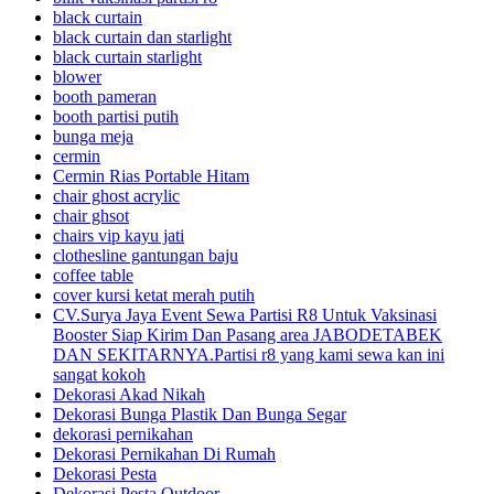
black curtain
black curtain dan starlight
black curtain starlight
blower
booth pameran
booth partisi putih
bunga meja
cermin
Cermin Rias Portable Hitam
chair ghost acrylic
chair ghsot
chairs vip kayu jati
clothesline gantungan baju
coffee table
cover kursi ketat merah putih
CV.Surya Jaya Event Sewa Partisi R8 Untuk Vaksinasi
Booster Siap Kirim Dan Pasang area JABODETABEK
DAN SEKITARNYA.Partisi r8 yang kami sewa kan ini
sangat kokoh
Dekorasi Akad Nikah
Dekorasi Bunga Plastik Dan Bunga Segar
dekorasi pernikahan
Dekorasi Pernikahan Di Rumah
Dekorasi Pesta
Dekorasi Pesta Outdoor