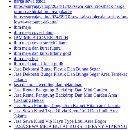
harga sewa tenda
https://suryajaya.top/2024/12/06/sewa-kursi-crossback-harga-
promo-akhir-tahun-area-jakarta/
https://suryajaya.in/2024/09/10/sewa-air-cooler-dan-misty-fan-
loww-watt-area-jakarta/
ibm meja
ibm meja cover hitam
IBM MEJA COVER PUTIH
ibm meja cover stretch hitam
ibm meja dan kursi futura
ibm meja dan kursi tiffany gold
ibm meja hpl
ibm meja taplak ketat putih
Jasa Dekorasi Bunga Plastik Dan Bunga Segar
Jasa Dekorasi Bunga Plastik Dan Bunga Segar Area Terdekat
Jakarta
jasa dekorasi wedding dan pelaminan
Jasa Rental Panggung Backdrop Dan Mini Garden
Jasa Rental Panggung Backdrop Dan Mini Garden Area
Cikarang Bekasi
Jasa Sewa Flooring Tinggi 7cm Karpet Hitam area Jakarta
Jasa Sewa Kursi Type Olivia Kayu Gold Dan Putih Area
Jakarta
Jasa Sewa Kursi Vip Kayu Type Loui Area Bogor
JASA SEWA MEJA BULAT KURSI TIFFANY VIP KAYU