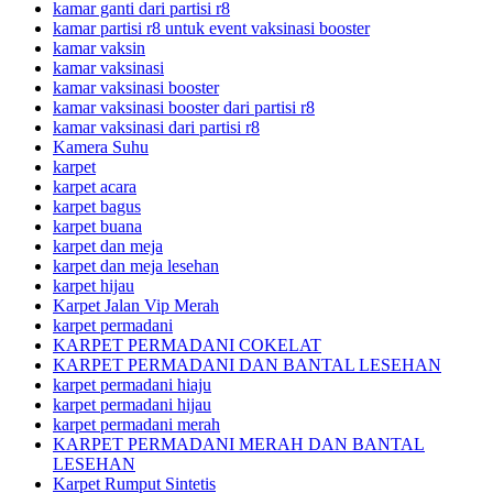
kamar ganti dari partisi r8
kamar partisi r8 untuk event vaksinasi booster
kamar vaksin
kamar vaksinasi
kamar vaksinasi booster
kamar vaksinasi booster dari partisi r8
kamar vaksinasi dari partisi r8
Kamera Suhu
karpet
karpet acara
karpet bagus
karpet buana
karpet dan meja
karpet dan meja lesehan
karpet hijau
Karpet Jalan Vip Merah
karpet permadani
KARPET PERMADANI COKELAT
KARPET PERMADANI DAN BANTAL LESEHAN
karpet permadani hiaju
karpet permadani hijau
karpet permadani merah
KARPET PERMADANI MERAH DAN BANTAL
LESEHAN
Karpet Rumput Sintetis