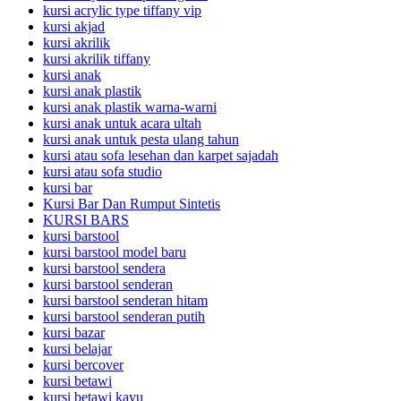
kursi acrylic type tiffany vip
kursi akjad
kursi akrilik
kursi akrilik tiffany
kursi anak
kursi anak plastik
kursi anak plastik warna-warni
kursi anak untuk acara ultah
kursi anak untuk pesta ulang tahun
kursi atau sofa lesehan dan karpet sajadah
kursi atau sofa studio
kursi bar
Kursi Bar Dan Rumput Sintetis
KURSI BARS
kursi barstool
kursi barstool model baru
kursi barstool sendera
kursi barstool senderan
kursi barstool senderan hitam
kursi barstool senderan putih
kursi bazar
kursi belajar
kursi bercover
kursi betawi
kursi betawi kayu