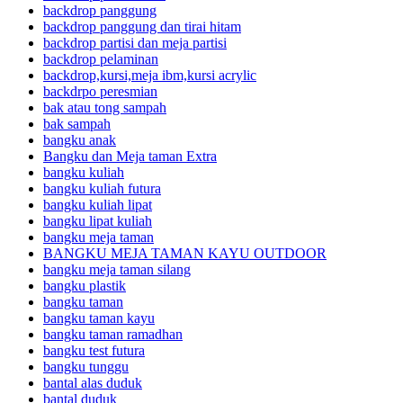
backdrop panggung
backdrop panggung dan tirai hitam
backdrop partisi dan meja partisi
backdrop pelaminan
backdrop,kursi,meja ibm,kursi acrylic
backdrpo peresmian
bak atau tong sampah
bak sampah
bangku anak
Bangku dan Meja taman Extra
bangku kuliah
bangku kuliah futura
bangku kuliah lipat
bangku lipat kuliah
bangku meja taman
BANGKU MEJA TAMAN KAYU OUTDOOR
bangku meja taman silang
bangku plastik
bangku taman
bangku taman kayu
bangku taman ramadhan
bangku test futura
bangku tunggu
bantal alas duduk
bantal duduk