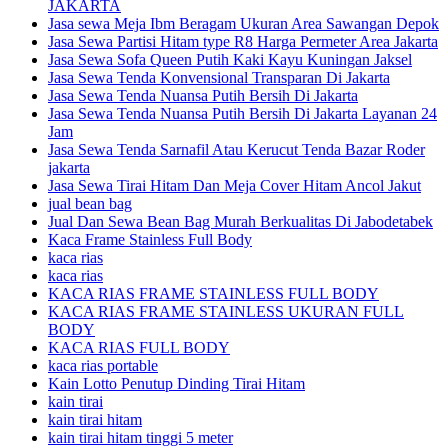
JAKARTA
Jasa sewa Meja Ibm Beragam Ukuran Area Sawangan Depok
Jasa Sewa Partisi Hitam type R8 Harga Permeter Area Jakarta
Jasa Sewa Sofa Queen Putih Kaki Kayu Kuningan Jaksel
Jasa Sewa Tenda Konvensional Transparan Di Jakarta
Jasa Sewa Tenda Nuansa Putih Bersih Di Jakarta
Jasa Sewa Tenda Nuansa Putih Bersih Di Jakarta Layanan 24
Jam
Jasa Sewa Tenda Sarnafil Atau Kerucut Tenda Bazar Roder
jakarta
Jasa Sewa Tirai Hitam Dan Meja Cover Hitam Ancol Jakut
jual bean bag
Jual Dan Sewa Bean Bag Murah Berkualitas Di Jabodetabek
Kaca Frame Stainless Full Body
kaca rias
kaca rias
KACA RIAS FRAME STAINLESS FULL BODY
KACA RIAS FRAME STAINLESS UKURAN FULL
BODY
KACA RIAS FULL BODY
kaca rias portable
Kain Lotto Penutup Dinding Tirai Hitam
kain tirai
kain tirai hitam
kain tirai hitam tinggi 5 meter