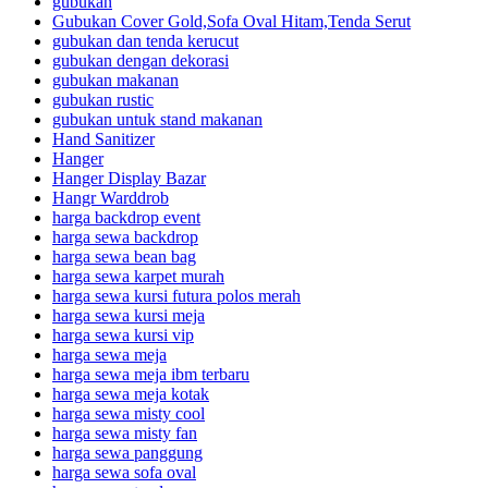
gubukan
Gubukan Cover Gold,Sofa Oval Hitam,Tenda Serut
gubukan dan tenda kerucut
gubukan dengan dekorasi
gubukan makanan
gubukan rustic
gubukan untuk stand makanan
Hand Sanitizer
Hanger
Hanger Display Bazar
Hangr Warddrob
harga backdrop event
harga sewa backdrop
harga sewa bean bag
harga sewa karpet murah
harga sewa kursi futura polos merah
harga sewa kursi meja
harga sewa kursi vip
harga sewa meja
harga sewa meja ibm terbaru
harga sewa meja kotak
harga sewa misty cool
harga sewa misty fan
harga sewa panggung
harga sewa sofa oval