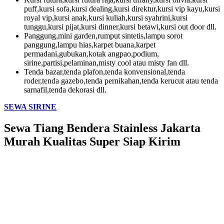
puff,kursi sofa,kursi dealing,kursi direktur,kursi vip kayu,kursi
royal vip,kursi anak,kursi kuliah,kursi syahrini,kursi
tunggu,kursi pijat,kursi dinner,kursi betawi,kursi out door dll.
Panggung,mini garden,rumput sintetis,lampu sorot
panggung,lampu hias,karpet buana,karpet
permadani,gubukan,kotak angpao,podium,
sirine,partisi,pelaminan,misty cool atau misty fan dll.
Tenda bazar,tenda plafon,tenda konvensional,tenda
roder,tenda gazebo,tenda pernikahan,tenda kerucut atau tenda
sarnafil,tenda dekorasi dll.
SEWA SIRINE
Sewa Tiang Bendera Stainless Jakarta
Murah Kualitas Super Siap Kirim