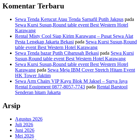
Komentar Terbaru
Sewa Tenda Kerucut Atau Tenda Sarnafil Putih Jakpus
pada
Sewa Kursi Susun,Round table event Best Western Hotel
Karawang
Rental Misty Cool Siap Kirim Karawang – Pusat Sewa Alat
Pesta Lengkap Jakarta Bekasi
pada
Sewa Kursi Susun,Round
table event Best Western Hotel Karawang
Sewa Tenda bazar Putih Cibarusah Bekasi
pada
Sewa Kursi
Susun,Round table event Best Western Hotel Karawang
Sewa Kursi Susun,Round table event Best Western Hotel
Karawang
pada
Sewa Meja IBM Cover Stretch Hitam Event
HK Tower Jaktim
Sewa Arm Chairs VIP Kayu Blok M Jaksel – Surya Jaya
Rental Equipment 0877-8057-7743
pada
Rental Barstool
Senderan hitam Jakarta
Arsip
Agustus 2026
Juli 2026
Juni 2026
Mei 2026