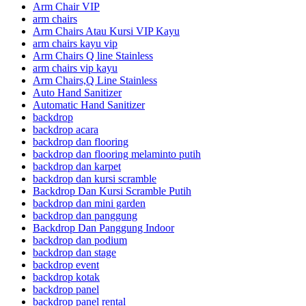
Arm Chair VIP
arm chairs
Arm Chairs Atau Kursi VIP Kayu
arm chairs kayu vip
Arm Chairs Q line Stainless
arm chairs vip kayu
Arm Chairs,Q Line Stainless
Auto Hand Sanitizer
Automatic Hand Sanitizer
backdrop
backdrop acara
backdrop dan flooring
backdrop dan flooring melaminto putih
backdrop dan karpet
backdrop dan kursi scramble
Backdrop Dan Kursi Scramble Putih
backdrop dan mini garden
backdrop dan panggung
Backdrop Dan Panggung Indoor
backdrop dan podium
backdrop dan stage
backdrop event
backdrop kotak
backdrop panel
backdrop panel rental