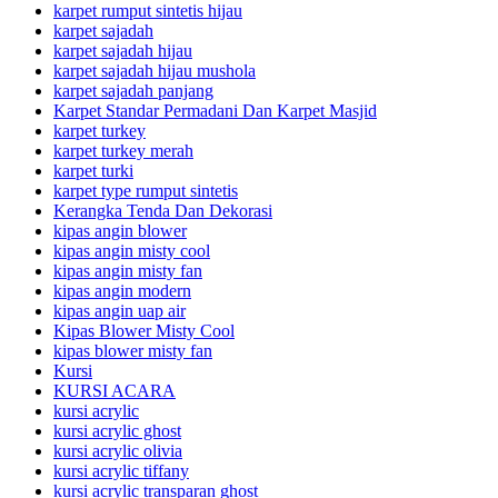
karpet rumput sintetis hijau
karpet sajadah
karpet sajadah hijau
karpet sajadah hijau mushola
karpet sajadah panjang
Karpet Standar Permadani Dan Karpet Masjid
karpet turkey
karpet turkey merah
karpet turki
karpet type rumput sintetis
Kerangka Tenda Dan Dekorasi
kipas angin blower
kipas angin misty cool
kipas angin misty fan
kipas angin modern
kipas angin uap air
Kipas Blower Misty Cool
kipas blower misty fan
Kursi
KURSI ACARA
kursi acrylic
kursi acrylic ghost
kursi acrylic olivia
kursi acrylic tiffany
kursi acrylic transparan ghost