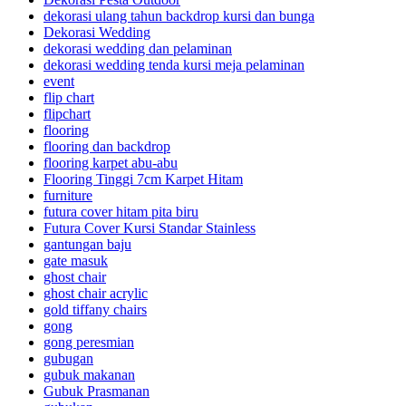
dekorasi ulang tahun backdrop kursi dan bunga
Dekorasi Wedding
dekorasi wedding dan pelaminan
dekorasi wedding tenda kursi meja pelaminan
event
flip chart
flipchart
flooring
flooring dan backdrop
flooring karpet abu-abu
Flooring Tinggi 7cm Karpet Hitam
furniture
futura cover hitam pita biru
Futura Cover Kursi Standar Stainless
gantungan baju
gate masuk
ghost chair
ghost chair acrylic
gold tiffany chairs
gong
gong peresmian
gubugan
gubuk makanan
Gubuk Prasmanan