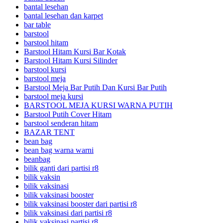
bantal lesehan
bantal lesehan dan karpet
bar table
barstool
barstool hitam
Barstool Hitam Kursi Bar Kotak
Barstool Hitam Kursi Silinder
barstool kursi
barstool meja
Barstool Meja Bar Putih Dan Kursi Bar Putih
barstool meja kursi
BARSTOOL MEJA KURSI WARNA PUTIH
Barstool Putih Cover Hitam
barstool senderan hitam
BAZAR TENT
bean bag
bean bag warna warni
beanbag
bilik ganti dari partisi r8
bilik vaksin
bilik vaksinasi
bilik vaksinasi booster
bilik vaksinasi booster dari partisi r8
bilik vaksinasi dari partisi r8
bilik vaksinasi partisi r8