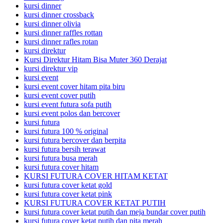
kursi dinner
kursi dinner crossback
kursi dinner olivia
kursi dinner raffles rottan
kursi dinner rafles rotan
kursi direktur
Kursi Direktur Hitam Bisa Muter 360 Derajat
kursi direktur vip
kursi event
kursi event cover hitam pita biru
kursi event cover putih
kursi event futura sofa putih
kursi event polos dan bercover
kursi futura
kursi futura 100 % original
kursi futura bercover dan berpita
kursi futura bersih terawat
kursi futura busa merah
kursi futura cover hitam
KURSI FUTURA COVER HITAM KETAT
kursi futura cover ketat gold
kursi futura cover ketat pink
KURSI FUTURA COVER KETAT PUTIH
kursi futura cover ketat putih dan meja bundar cover putih
kursi futura cover ketat putih dan pita merah