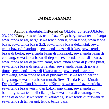
BAPAK RAHMADI
Author
alatpestabagus
Posted on
Oktober 23, 2020
Oktober
23, 2020
Categories
tenda
,
tenda bazar
Tags
harga sewa tenda
,
harga
sewa tenda bazar
,
harga sewa tenda bekasi
,
sewa tenda
,
sewa tenda
bazar
,
sewa tenda bazar 2x2
,
sewa tenda bazar dekat sini
,
sewa
tenda bazar di bandung
,
sewa tenda bazar di bekasi
,
sewa tenda
bazar di bogor
,
sewa tenda bazar di cikampek
,
sewa tenda bazar di
cikarang
,
sewa tenda bazar di depok
,
sewa tenda bazar di jakarta
,
sewa tenda bazar di jakarta barat
,
sewa tenda bazar di jakarta pusat
,
sewa tenda bazar di jakarta selatan
,
sewa tenda bazar di jakarta
timur
,
sewa tenda bazar di jakarta utara
,
sewa tenda bazar di
karawang
,
sewa tenda bazar di purwakarta
,
sewa tenda bazar di
tangerang
,
sewa tenda bazar murah
,
Sewa Tenda Bazar Murah
Depok Bersih Dan Kokoh Siap Kirim
,
sewa tenda bazar terdekat
,
sewa tenda bazar versih dan kokoh siap kirim
,
sewa tenda di
bandung
,
sewa tenda di cikampek
,
sewa tenda di cikarang
,
sewa
tenda di depok
,
sewa tenda di karawang
,
sewa tenda di purwakarta
,
sewa tenda di tangerang
,
tenda
,
tenda bazar