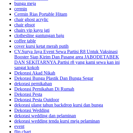
bunga meja
cermin
Cermin Rias Portable Hitam
chair ghost acrylic
chair ghsot
chairs vip kayu jati
clothesline gantungan baju
coffee table
cover kursi ketat merah putih
CV.Surya Jaya Event Sewa Partisi R8 Untuk Vaksinasi
Booster Siap Kirim Dan Pasang area JABODETABEK
DAN SEKITARNYA.Partisi r8 yang kami sewa kan ini
sangat kokoh
Dekorasi Akad Nikah
Dekorasi Bunga Plastik Dan Bunga Segar
dekorasi pernikahan
Dekorasi Pernikahan Di Rumah
Dekorasi Pesta
Dekorasi Pesta Outdoor
dekorasi ulang tahun backdrop kursi dan bunga
Dekorasi Wedding
dekorasi wedding dan pelaminan
dekorasi wedding tenda kursi meja pelaminan
event
flip chart