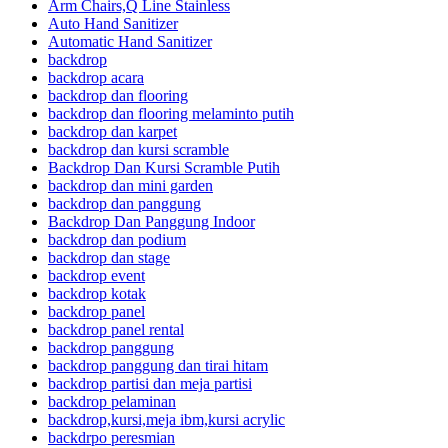
Arm Chairs,Q Line Stainless
Auto Hand Sanitizer
Automatic Hand Sanitizer
backdrop
backdrop acara
backdrop dan flooring
backdrop dan flooring melaminto putih
backdrop dan karpet
backdrop dan kursi scramble
Backdrop Dan Kursi Scramble Putih
backdrop dan mini garden
backdrop dan panggung
Backdrop Dan Panggung Indoor
backdrop dan podium
backdrop dan stage
backdrop event
backdrop kotak
backdrop panel
backdrop panel rental
backdrop panggung
backdrop panggung dan tirai hitam
backdrop partisi dan meja partisi
backdrop pelaminan
backdrop,kursi,meja ibm,kursi acrylic
backdrpo peresmian