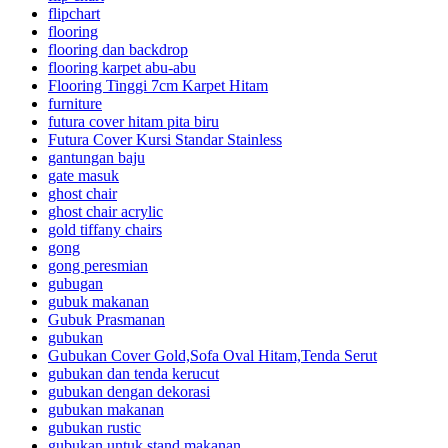
flipchart
flooring
flooring dan backdrop
flooring karpet abu-abu
Flooring Tinggi 7cm Karpet Hitam
furniture
futura cover hitam pita biru
Futura Cover Kursi Standar Stainless
gantungan baju
gate masuk
ghost chair
ghost chair acrylic
gold tiffany chairs
gong
gong peresmian
gubugan
gubuk makanan
Gubuk Prasmanan
gubukan
Gubukan Cover Gold,Sofa Oval Hitam,Tenda Serut
gubukan dan tenda kerucut
gubukan dengan dekorasi
gubukan makanan
gubukan rustic
gubukan untuk stand makanan