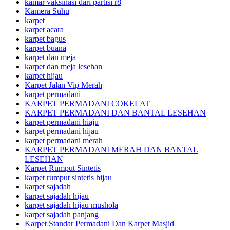
kamar vaksinasi dari partisi r8
Kamera Suhu
karpet
karpet acara
karpet bagus
karpet buana
karpet dan meja
karpet dan meja lesehan
karpet hijau
Karpet Jalan Vip Merah
karpet permadani
KARPET PERMADANI COKELAT
KARPET PERMADANI DAN BANTAL LESEHAN
karpet permadani hiaju
karpet permadani hijau
karpet permadani merah
KARPET PERMADANI MERAH DAN BANTAL
LESEHAN
Karpet Rumput Sintetis
karpet rumput sintetis hijau
karpet sajadah
karpet sajadah hijau
karpet sajadah hijau mushola
karpet sajadah panjang
Karpet Standar Permadani Dan Karpet Masjid