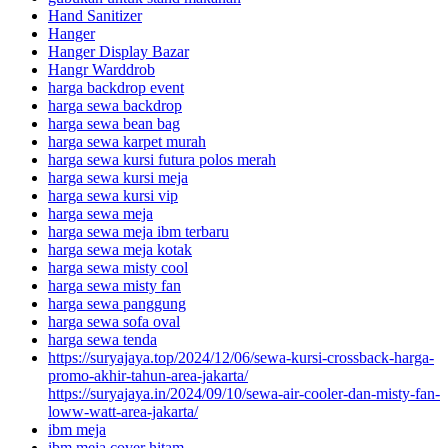
Hand Sanitizer
Hanger
Hanger Display Bazar
Hangr Warddrob
harga backdrop event
harga sewa backdrop
harga sewa bean bag
harga sewa karpet murah
harga sewa kursi futura polos merah
harga sewa kursi meja
harga sewa kursi vip
harga sewa meja
harga sewa meja ibm terbaru
harga sewa meja kotak
harga sewa misty cool
harga sewa misty fan
harga sewa panggung
harga sewa sofa oval
harga sewa tenda
https://suryajaya.top/2024/12/06/sewa-kursi-crossback-harga-
promo-akhir-tahun-area-jakarta/
https://suryajaya.in/2024/09/10/sewa-air-cooler-dan-misty-fan-
loww-watt-area-jakarta/
ibm meja
ibm meja cover hitam