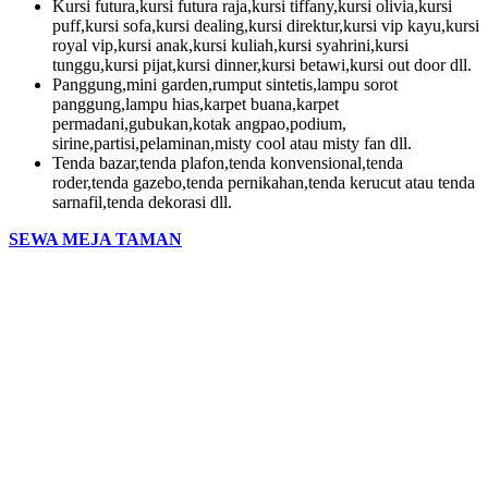
Kursi futura,kursi futura raja,kursi tiffany,kursi olivia,kursi
puff,kursi sofa,kursi dealing,kursi direktur,kursi vip kayu,kursi
royal vip,kursi anak,kursi kuliah,kursi syahrini,kursi
tunggu,kursi pijat,kursi dinner,kursi betawi,kursi out door dll.
Panggung,mini garden,rumput sintetis,lampu sorot
panggung,lampu hias,karpet buana,karpet
permadani,gubukan,kotak angpao,podium,
sirine,partisi,pelaminan,misty cool atau misty fan dll.
Tenda bazar,tenda plafon,tenda konvensional,tenda
roder,tenda gazebo,tenda pernikahan,tenda kerucut atau tenda
sarnafil,tenda dekorasi dll.
SEWA MEJA TAMAN