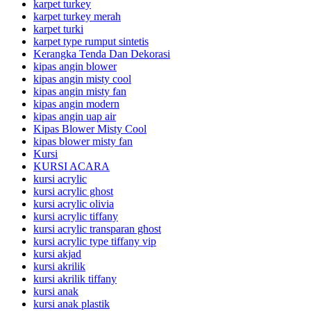
karpet turkey
karpet turkey merah
karpet turki
karpet type rumput sintetis
Kerangka Tenda Dan Dekorasi
kipas angin blower
kipas angin misty cool
kipas angin misty fan
kipas angin modern
kipas angin uap air
Kipas Blower Misty Cool
kipas blower misty fan
Kursi
KURSI ACARA
kursi acrylic
kursi acrylic ghost
kursi acrylic olivia
kursi acrylic tiffany
kursi acrylic transparan ghost
kursi acrylic type tiffany vip
kursi akjad
kursi akrilik
kursi akrilik tiffany
kursi anak
kursi anak plastik