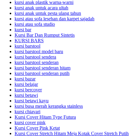
kursi anak plastik warna-warni
kursi anak untuk acara ultah
kursi anak untuk pesta ulang tahun
kursi atau sofa lesehan dan karpet sajadah
kursi atau sofa studio
kursi bar
Kursi Bar Dan Rumput Sintetis
KURSI BARS
kursi barstool
kursi barstool model baru
kursi barstool sendera
kursi barstool senderan
kursi barstool senderan hitam
kursi barstool senderan putih
kursi bazar
kursi belajar
kursi bercover
kursi betawi
kursi betawi kayu
kursi busa merah kerangka stainless
kursi chiavari
Kursi Cover Hitam Type Futura
kursi cover pink
Kursi Cover Pink Ketat
Kursi Cover Stretch Hitam Meja Kotak Cover Stretch Putih