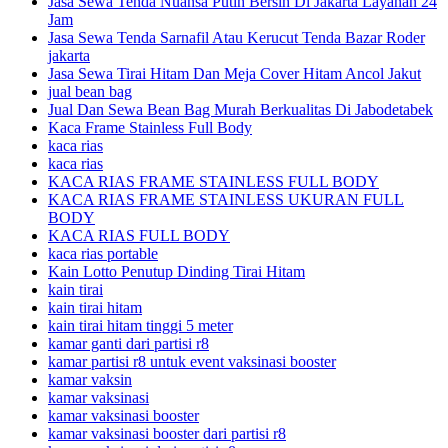
Jasa Sewa Tenda Nuansa Putih Bersih Di Jakarta Layanan 24
Jam
Jasa Sewa Tenda Sarnafil Atau Kerucut Tenda Bazar Roder
jakarta
Jasa Sewa Tirai Hitam Dan Meja Cover Hitam Ancol Jakut
jual bean bag
Jual Dan Sewa Bean Bag Murah Berkualitas Di Jabodetabek
Kaca Frame Stainless Full Body
kaca rias
kaca rias
KACA RIAS FRAME STAINLESS FULL BODY
KACA RIAS FRAME STAINLESS UKURAN FULL
BODY
KACA RIAS FULL BODY
kaca rias portable
Kain Lotto Penutup Dinding Tirai Hitam
kain tirai
kain tirai hitam
kain tirai hitam tinggi 5 meter
kamar ganti dari partisi r8
kamar partisi r8 untuk event vaksinasi booster
kamar vaksin
kamar vaksinasi
kamar vaksinasi booster
kamar vaksinasi booster dari partisi r8