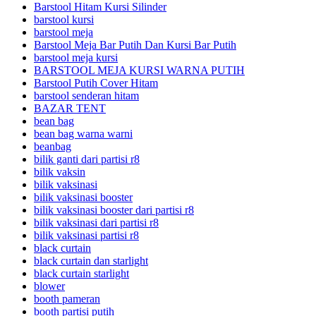
Barstool Hitam Kursi Silinder
barstool kursi
barstool meja
Barstool Meja Bar Putih Dan Kursi Bar Putih
barstool meja kursi
BARSTOOL MEJA KURSI WARNA PUTIH
Barstool Putih Cover Hitam
barstool senderan hitam
BAZAR TENT
bean bag
bean bag warna warni
beanbag
bilik ganti dari partisi r8
bilik vaksin
bilik vaksinasi
bilik vaksinasi booster
bilik vaksinasi booster dari partisi r8
bilik vaksinasi dari partisi r8
bilik vaksinasi partisi r8
black curtain
black curtain dan starlight
black curtain starlight
blower
booth pameran
booth partisi putih