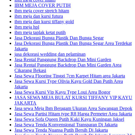
IBM MEJA COVER PUTIH
ibm meja cover stretch hitam
ibm meja dan kursi futura
ibm meja dan kursi tiffany gold
ibm meja hpl
ibm meja taplak ketat putih
Jasa Dekorasi Bunga Plastik Dan Bunga Segar
Jasa Dekorasi Bunga Plastik Dan Bunga Segar Area Terdekat
Jakarta
jasa dekorasi wedding dan pelaminan
Jasa Rental Panggung Backdrop Dan Mini Garden
Jasa Rental Panggung Backdrop Dan Mini Garden Area
Cikarang Bekasi
Jasa Sewa Flooring Tinggi 7cm Karpet Hitam area Jakarta
Jasa Sewa Kursi Type Olivia Kayu Gold Dan Putih Area
Jakarta
Jasa Sewa Kursi Vip Kayu Type Loui Area Bogor
JASA SEWA MEJA BULAT KURSI TIFFANY VIP KAYU
JAKARTA
Jasa sewa Meja Ibm Beragam Ukuran Area Sawangan Depok
Jasa Sewa Partisi Hitam type R8 Harga Permeter Area Jakarta
Jasa Sewa Sofa Queen Putih Kaki Kayu Kuningan Jaksel
Jasa Sewa Tenda Konvensional Transparan Di Jakarta
Jasa Sewa Tenda Nuansa Putih Bersih Di Jakarta