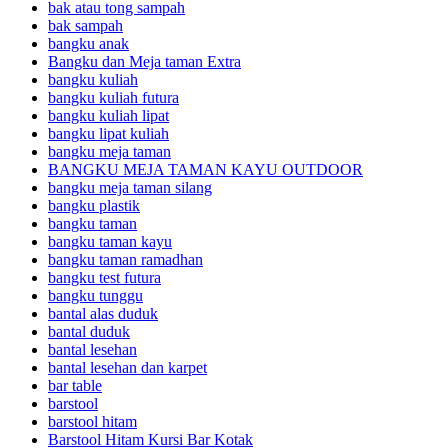
bak atau tong sampah
bak sampah
bangku anak
Bangku dan Meja taman Extra
bangku kuliah
bangku kuliah futura
bangku kuliah lipat
bangku lipat kuliah
bangku meja taman
BANGKU MEJA TAMAN KAYU OUTDOOR
bangku meja taman silang
bangku plastik
bangku taman
bangku taman kayu
bangku taman ramadhan
bangku test futura
bangku tunggu
bantal alas duduk
bantal duduk
bantal lesehan
bantal lesehan dan karpet
bar table
barstool
barstool hitam
Barstool Hitam Kursi Bar Kotak