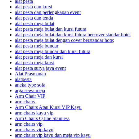
alat pesta
alat pesta dan kursi
alat pesta dan perlengkapan event
alat pesta dan tenda
alat pesta meja bulat
alat pesta meja bulat dan kursi futura
alat pesta meja bulat dan kursi futura bercover standar hotel
alat pesta meja bulat dengan cover berstandar hote;
alat pesta meja bundar
alat pesta meja bundar dan kursi futura
alat pesta meja dan kursi
alat pesta meja kursi
alat pesta surya jaya event
Alat Prasmanan
alatpesta
aneka type sofa
arga sewa meja
Arm Chair VIP
arm chairs
Arm Chairs Atau Kursi VIP Kayu
arm chairs kayu vip
Arm Chairs Q line Stainless
arm chairs vip
arm chairs vip kayu
arm chairs vip kayu dan meja vip kayu