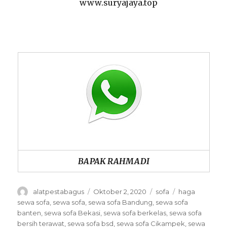
www.suryajaya.top
BAPAK RAHMADI
Author
Posted
Categories
Tags
alatpestabagus
Oktober 2, 2020
sofa
haga
on
sewa sofa
,
sewa sofa
,
sewa sofa Bandung
,
sewa sofa
banten
,
sewa sofa Bekasi
,
sewa sofa berkelas
,
sewa sofa
bersih terawat
,
sewa sofa bsd
,
sewa sofa Cikampek
,
sewa