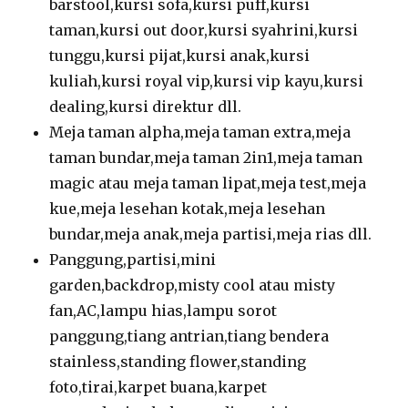
barstool,kursi sofa,kursi puff,kursi
taman,kursi out door,kursi syahrini,kursi
tunggu,kursi pijat,kursi anak,kursi
kuliah,kursi royal vip,kursi vip kayu,kursi
dealing,kursi direktur dll.
Meja taman alpha,meja taman extra,meja
taman bundar,meja taman 2in1,meja taman
magic atau meja taman lipat,meja test,meja
kue,meja lesehan kotak,meja lesehan
bundar,meja anak,meja partisi,meja rias dll.
Panggung,partisi,mini
garden,backdrop,misty cool atau misty
fan,AC,lampu hias,lampu sorot
panggung,tiang antrian,tiang bendera
stainless,standing flower,standing
foto,tirai,karpet buana,karpet