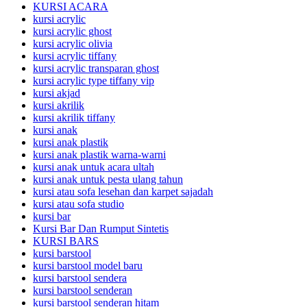
KURSI ACARA
kursi acrylic
kursi acrylic ghost
kursi acrylic olivia
kursi acrylic tiffany
kursi acrylic transparan ghost
kursi acrylic type tiffany vip
kursi akjad
kursi akrilik
kursi akrilik tiffany
kursi anak
kursi anak plastik
kursi anak plastik warna-warni
kursi anak untuk acara ultah
kursi anak untuk pesta ulang tahun
kursi atau sofa lesehan dan karpet sajadah
kursi atau sofa studio
kursi bar
Kursi Bar Dan Rumput Sintetis
KURSI BARS
kursi barstool
kursi barstool model baru
kursi barstool sendera
kursi barstool senderan
kursi barstool senderan hitam