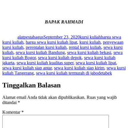
BAPAK RAHMADI
Author
Posted
Categories
Tags
on
alatpestabagus
September 23, 2020
kursi kuliah
harga sewa
kursi kuliah
,
harga sewa kursi kuliah lipat
,
kursi kuliah
,
penyewaan
kursi kuliah
,
perentalan kursi kuliah
,
rental kursi kuliah
,
sewa kursi
kuliah
,
sewa kursi kuliah Bandung
,
sewa kursi kuliah bekasi
,
sewa
kursi kuliah Bogor
,
sewa kursi kuliah depok
,
sewa kursi kuliah
jakarta
,
sewa kursi kuliah kualitas super
,
sewa kursi kuliah lipat
,
sewa kursi kuliah siap antar
,
sewa kursi kuliah siap kirim
,
sewa kursi
kuliah Tangerang
,
sewa kursi kuliah termurah di jabodetabek
Tinggalkan Balasan
Alamat email Anda tidak akan dipublikasikan.
Ruas yang wajib
ditandai
*
Komentar
*