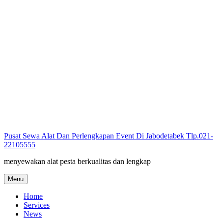
Skip
to
content
Pusat Sewa Alat Dan Perlengkapan Event Di Jabodetabek Tlp.021-
22105555
menyewakan alat pesta berkualitas dan lengkap
Menu
Home
Services
News