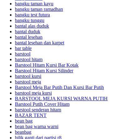
bangku taman kayu
bangku taman ramadhan
bangku test futura
bangku tunggu
bantal alas duduk
bantal duduk
bantal lesehan
bantal lesehan dan karpet
bar table
barstool
barstool hitam
Barstool Hitam Kursi Bar Kotak
Barstool Hitam Kursi Silinder
barstool kursi
barstool meja
Barstool Meja Bar Putih Dan Kursi Bar Putih
barstool meja kursi
BARSTOOL MEJA KURSI WARNA PUTIH
Barstool Putih Cover Hitam
barstool senderan hitam
BAZAR TENT
bean bag
bean bag warna warni
beanbag
bilik ganti dari partisi r8