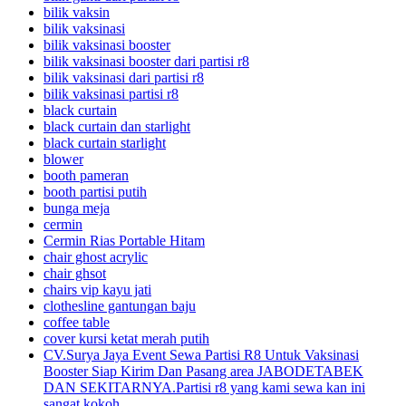
bilik vaksin
bilik vaksinasi
bilik vaksinasi booster
bilik vaksinasi booster dari partisi r8
bilik vaksinasi dari partisi r8
bilik vaksinasi partisi r8
black curtain
black curtain dan starlight
black curtain starlight
blower
booth pameran
booth partisi putih
bunga meja
cermin
Cermin Rias Portable Hitam
chair ghost acrylic
chair ghsot
chairs vip kayu jati
clothesline gantungan baju
coffee table
cover kursi ketat merah putih
CV.Surya Jaya Event Sewa Partisi R8 Untuk Vaksinasi
Booster Siap Kirim Dan Pasang area JABODETABEK
DAN SEKITARNYA.Partisi r8 yang kami sewa kan ini
sangat kokoh