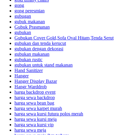
gong
gong peresmian
gubugan
gubuk makanan
Gubuk Prasmanan
gubukan
Gubukan Cover Gold,Sofa Oval Hitam,Tenda Serut
gubukan dan tenda kerucut
gubukan dengan dekorasi
gubukan makanan
gubukan rustic
gubukan untuk stand makanan
Hand Sanitizer
Hanger
Hanger Display Bazar
Hangr Warddrob
harga backdrop event
harga sewa backdrop
harga sewa bean bag
harga sewa karpet murah
harga sewa kursi futura polos merah
harga sewa kursi meja
harga sewa kursi vip
harga sewa meja