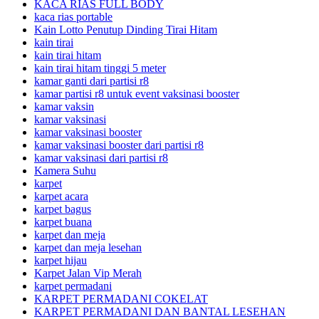
KACA RIAS FULL BODY
kaca rias portable
Kain Lotto Penutup Dinding Tirai Hitam
kain tirai
kain tirai hitam
kain tirai hitam tinggi 5 meter
kamar ganti dari partisi r8
kamar partisi r8 untuk event vaksinasi booster
kamar vaksin
kamar vaksinasi
kamar vaksinasi booster
kamar vaksinasi booster dari partisi r8
kamar vaksinasi dari partisi r8
Kamera Suhu
karpet
karpet acara
karpet bagus
karpet buana
karpet dan meja
karpet dan meja lesehan
karpet hijau
Karpet Jalan Vip Merah
karpet permadani
KARPET PERMADANI COKELAT
KARPET PERMADANI DAN BANTAL LESEHAN