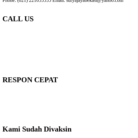
Phone: (021) 221055555 Email: suryajayabekasi@yahoo.com
CALL US
RESPON CEPAT
Kami Sudah Divaksin