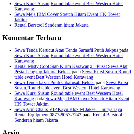
Sewa Kursi Susun,Round table event Best Western Hotel
Karawang
Sewa Meja IBM Cover Stretch Hitam Event HK Tower
Jaktim
Rental Barstool Senderan hitam Jakarta
Komentar Terbaru
Sewa Tenda Kerucut Atau Tenda Sarnafil Putih Jakpus
pada
Sewa Kursi Susun,Round table event Best Western Hotel
Karawang
Rental Misty Cool Siap Kirim Karawang – Pusat Sewa Alat
Pesta Lengkap Jakarta Bekasi
pada
Sewa Kursi Susun,Round
table event Best Western Hotel Karawang
Sewa Tenda bazar Putih Cibarusah Bekasi
pada
Sewa Kursi
Susun,Round table event Best Western Hotel Karawang
Sewa Kursi Susun,Round table event Best Western Hotel
Karawang
pada
Sewa Meja IBM Cover Stretch Hitam Event
HK Tower Jaktim
Sewa Arm Chairs VIP Kayu Blok M Jaksel – Surya Jaya
Rental Equipment 0877-8057-7743
pada
Rental Barstool
Senderan hitam Jakarta
Arsip