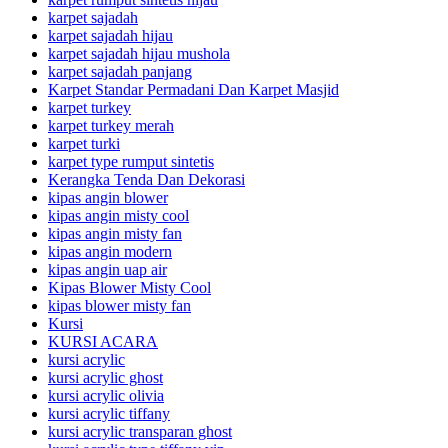
karpet sajadah
karpet sajadah hijau
karpet sajadah hijau mushola
karpet sajadah panjang
Karpet Standar Permadani Dan Karpet Masjid
karpet turkey
karpet turkey merah
karpet turki
karpet type rumput sintetis
Kerangka Tenda Dan Dekorasi
kipas angin blower
kipas angin misty cool
kipas angin misty fan
kipas angin modern
kipas angin uap air
Kipas Blower Misty Cool
kipas blower misty fan
Kursi
KURSI ACARA
kursi acrylic
kursi acrylic ghost
kursi acrylic olivia
kursi acrylic tiffany
kursi acrylic transparan ghost