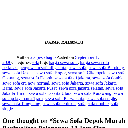
BAPAK RAHMADI
Author
alatpestabagus
Posted on
September 1,
2020
Categories
sofa
Tags
harga sewa sofa
,
harga sewa sofa
berkelas
,
penyewaan sofa di jakarta
,
sewa sofa
,
sewa sofa Bandung
,
sewa sofa Bekasi
,
sewa sofa Bogor
,
sewa sofa Cikampek
,
sewa sofa
Cikarang
,
sewa sofa Depok
,
sewa sofa di jakarta
,
sewa sofa double
,
sewa sofa era new normal
,
sewa sofa Jakarta
,
sewa sofa Jakarta
Barat
,
sewa sofa Jakarta Pusat
,
sewa sofa jakarta selatan
,
sewa sofa
Jakarta Timur
,
sewa sofa Jakarta Utara
,
sewa sofa Karawang
,
sewa
sofa pelayanan 24 jam
,
sewa sofa Purwakarta
,
sewa sofa single
,
sewa sofa Tangerang
,
sewa sofa terdekat
,
sofa
,
sofa double
,
sofa
single
One thought on “Sewa Sofa Depok Murah