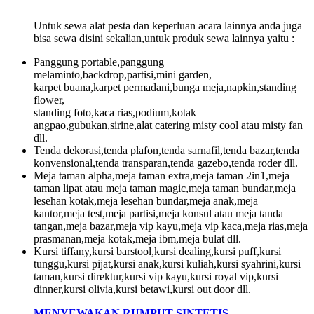
Untuk sewa alat pesta dan keperluan acara lainnya anda juga
bisa sewa disini sekalian,untuk produk sewa lainnya yaitu :
Panggung portable,panggung
melaminto,backdrop,partisi,mini garden,
karpet buana,karpet permadani,bunga meja,napkin,standing
flower,
standing foto,kaca rias,podium,kotak
angpao,gubukan,sirine,alat catering misty cool atau misty fan
dll.
Tenda dekorasi,tenda plafon,tenda sarnafil,tenda bazar,tenda
konvensional,tenda transparan,tenda gazebo,tenda roder dll.
Meja taman alpha,meja taman extra,meja taman 2in1,meja
taman lipat atau meja taman magic,meja taman bundar,meja
lesehan kotak,meja lesehan bundar,meja anak,meja
kantor,meja test,meja partisi,meja konsul atau meja tanda
tangan,meja bazar,meja vip kayu,meja vip kaca,meja rias,meja
prasmanan,meja kotak,meja ibm,meja bulat dll.
Kursi tiffany,kursi barstool,kursi dealing,kursi puff,kursi
tunggu,kursi pijat,kursi anak,kursi kuliah,kursi syahrini,kursi
taman,kursi direktur,kursi vip kayu,kursi royal vip,kursi
dinner,kursi olivia,kursi betawi,kursi out door dll.
MENYEWAKAN RUMPUT SINTETIS