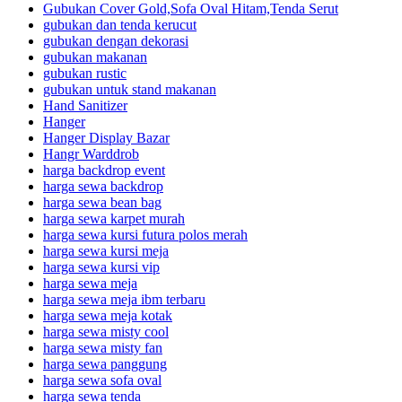
Gubukan Cover Gold,Sofa Oval Hitam,Tenda Serut
gubukan dan tenda kerucut
gubukan dengan dekorasi
gubukan makanan
gubukan rustic
gubukan untuk stand makanan
Hand Sanitizer
Hanger
Hanger Display Bazar
Hangr Warddrob
harga backdrop event
harga sewa backdrop
harga sewa bean bag
harga sewa karpet murah
harga sewa kursi futura polos merah
harga sewa kursi meja
harga sewa kursi vip
harga sewa meja
harga sewa meja ibm terbaru
harga sewa meja kotak
harga sewa misty cool
harga sewa misty fan
harga sewa panggung
harga sewa sofa oval
harga sewa tenda