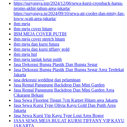
https://suryajaya.top/2024/12/06/sewa-kursi-crossback-harga-
promo-akhir-tahun-area-jakarta/
https://suryajaya.in/2024/09/10/sewa-air-cooler-dan-misty-fan-
loww-watt-area-jakarta/
ibm meja
ibm meja cover hitam
IBM MEJA COVER PUTIH
ibm meja cover stretch hitam
ibm meja dan kursi futura
ibm meja dan kursi tiffany gold
ibm meja hpl
ibm meja taplak ketat putih
Jasa Dekorasi Bunga Plastik Dan Bunga Segar
Jasa Dekorasi Bunga Plastik Dan Bunga Segar Area Terdekat
Jakarta
jasa dekorasi wedding dan pelaminan
Jasa Rental Panggung Backdrop Dan Mini Garden
Jasa Rental Panggung Backdrop Dan Mini Garden Area
Cikarang Bekasi
Jasa Sewa Flooring Tinggi 7cm Karpet Hitam area Jakarta
Jasa Sewa Kursi Type Olivia Kayu Gold Dan Putih Area
Jakarta
Jasa Sewa Kursi Vip Kayu Type Loui Area Bogor
JASA SEWA MEJA BULAT KURSI TIFFANY VIP KAYU
JAKARTA