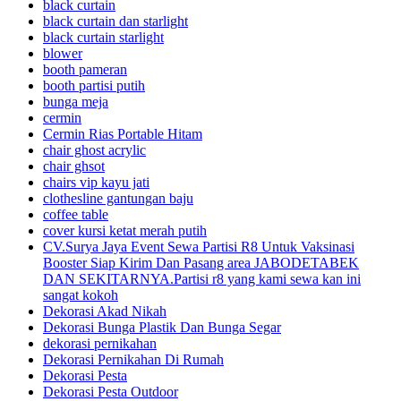
black curtain
black curtain dan starlight
black curtain starlight
blower
booth pameran
booth partisi putih
bunga meja
cermin
Cermin Rias Portable Hitam
chair ghost acrylic
chair ghsot
chairs vip kayu jati
clothesline gantungan baju
coffee table
cover kursi ketat merah putih
CV.Surya Jaya Event Sewa Partisi R8 Untuk Vaksinasi
Booster Siap Kirim Dan Pasang area JABODETABEK
DAN SEKITARNYA.Partisi r8 yang kami sewa kan ini
sangat kokoh
Dekorasi Akad Nikah
Dekorasi Bunga Plastik Dan Bunga Segar
dekorasi pernikahan
Dekorasi Pernikahan Di Rumah
Dekorasi Pesta
Dekorasi Pesta Outdoor