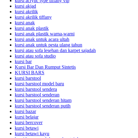
kursi acrylic type tiffany vip
kursi akjad
kursi akrilik
kursi akrilik tiffany
kursi anak
kursi anak plastik
kursi anak plastik warna-warni
kursi anak untuk acara ultah
kursi anak untuk pesta ulang tahun
kursi atau sofa lesehan dan karpet sajadah
kursi atau sofa studio
kursi bar
Kursi Bar Dan Rumput Sintetis
KURSI BARS
kursi barstool
kursi barstool model baru
kursi barstool sendera
kursi barstool senderan
kursi barstool senderan hitam
kursi barstool senderan putih
kursi bazar
kursi belajar
kursi bercover
kursi betawi
kursi betawi kayu