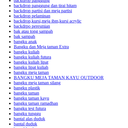
backdrop panggung
backdrop panggung dan tirai hitam
backdrop partisi dan meja partisi
backdrop pelaminan
backdrop,kursi,meja ibm,kursi acrylic
backdrpo peresmian
bak atau tong sampah
bak sampah
bangku anak
Bangku dan Meja taman Extra
bangku kuliah
bangku kuliah futura
bangku kuliah lipat
bangku lipat kuliah
bangku meja taman
BANGKU MEJA TAMAN KAYU OUTDOOR
bangku meja taman silang
bangku plastik
bangku taman
bangku taman kayu
bangku taman ramadhan
bangku test futura
bangku tunggu
bantal alas duduk
bantal duduk