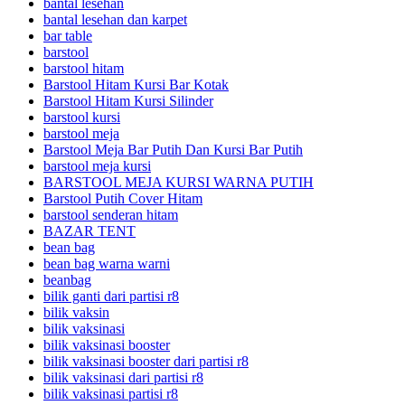
bantal lesehan
bantal lesehan dan karpet
bar table
barstool
barstool hitam
Barstool Hitam Kursi Bar Kotak
Barstool Hitam Kursi Silinder
barstool kursi
barstool meja
Barstool Meja Bar Putih Dan Kursi Bar Putih
barstool meja kursi
BARSTOOL MEJA KURSI WARNA PUTIH
Barstool Putih Cover Hitam
barstool senderan hitam
BAZAR TENT
bean bag
bean bag warna warni
beanbag
bilik ganti dari partisi r8
bilik vaksin
bilik vaksinasi
bilik vaksinasi booster
bilik vaksinasi booster dari partisi r8
bilik vaksinasi dari partisi r8
bilik vaksinasi partisi r8