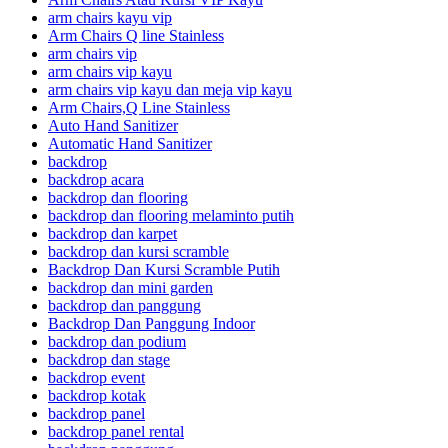
arm chairs kayu vip
Arm Chairs Q line Stainless
arm chairs vip
arm chairs vip kayu
arm chairs vip kayu dan meja vip kayu
Arm Chairs,Q Line Stainless
Auto Hand Sanitizer
Automatic Hand Sanitizer
backdrop
backdrop acara
backdrop dan flooring
backdrop dan flooring melaminto putih
backdrop dan karpet
backdrop dan kursi scramble
Backdrop Dan Kursi Scramble Putih
backdrop dan mini garden
backdrop dan panggung
Backdrop Dan Panggung Indoor
backdrop dan podium
backdrop dan stage
backdrop event
backdrop kotak
backdrop panel
backdrop panel rental