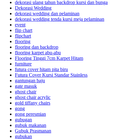
dekorasi ulang tahun backdrop kursi dan bunga
Dekorasi Wedding
dekorasi wedding dan pelaminan
dekorasi wedding tenda kursi meja pelaminan
event
flip chart
flipchart
flooring
flooring dan backdrop
flooring karpet abu-abu
Flooring Tinggi 7cm Karpet Hitam
furniture
futura cover hitam pita biru
Futura Cover Kursi Standar Stainless
gantungan baju
gate masuk
ghost chair
ghost chair acrylic
gold tiffany chairs
gong
gong peresmian
gubugan
gubuk makanan
Gubuk Prasmanan
gubukan