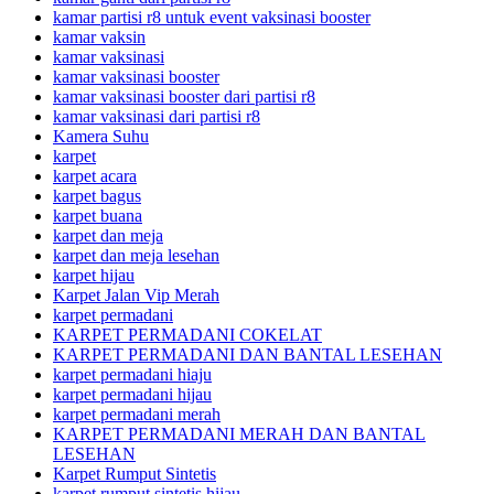
kamar partisi r8 untuk event vaksinasi booster
kamar vaksin
kamar vaksinasi
kamar vaksinasi booster
kamar vaksinasi booster dari partisi r8
kamar vaksinasi dari partisi r8
Kamera Suhu
karpet
karpet acara
karpet bagus
karpet buana
karpet dan meja
karpet dan meja lesehan
karpet hijau
Karpet Jalan Vip Merah
karpet permadani
KARPET PERMADANI COKELAT
KARPET PERMADANI DAN BANTAL LESEHAN
karpet permadani hiaju
karpet permadani hijau
karpet permadani merah
KARPET PERMADANI MERAH DAN BANTAL
LESEHAN
Karpet Rumput Sintetis
karpet rumput sintetis hijau