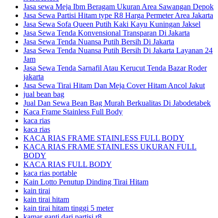
Jasa sewa Meja Ibm Beragam Ukuran Area Sawangan Depok
Jasa Sewa Partisi Hitam type R8 Harga Permeter Area Jakarta
Jasa Sewa Sofa Queen Putih Kaki Kayu Kuningan Jaksel
Jasa Sewa Tenda Konvensional Transparan Di Jakarta
Jasa Sewa Tenda Nuansa Putih Bersih Di Jakarta
Jasa Sewa Tenda Nuansa Putih Bersih Di Jakarta Layanan 24
Jam
Jasa Sewa Tenda Sarnafil Atau Kerucut Tenda Bazar Roder
jakarta
Jasa Sewa Tirai Hitam Dan Meja Cover Hitam Ancol Jakut
jual bean bag
Jual Dan Sewa Bean Bag Murah Berkualitas Di Jabodetabek
Kaca Frame Stainless Full Body
kaca rias
kaca rias
KACA RIAS FRAME STAINLESS FULL BODY
KACA RIAS FRAME STAINLESS UKURAN FULL
BODY
KACA RIAS FULL BODY
kaca rias portable
Kain Lotto Penutup Dinding Tirai Hitam
kain tirai
kain tirai hitam
kain tirai hitam tinggi 5 meter
kamar ganti dari partisi r8