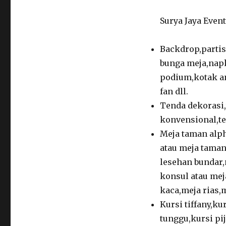
Surya Jaya Event
Backdrop,partis
bunga meja,napk
podium,kotak an
fan dll.
Tenda dekorasi,
konvensional,te
Meja taman alph
atau meja taman
lesehan bundar,
konsul atau mej
kaca,meja rias,
Kursi tiffany,ku
tunggu,kursi pij