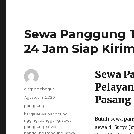
Sewa Panggung T
24 Jam Siap Kiri
Sewa P
Pelayan
Author
alatpestabagus
Pasang
Posted
Agustus 13, 2020
on
Categories
panggung
Tags
harga sewa panggung
Butuh sewa pan
rigging
,
panggung
,
sewa
panggung
,
sewa
sewa di Surya Ja
panggung Bandung
,
sewa