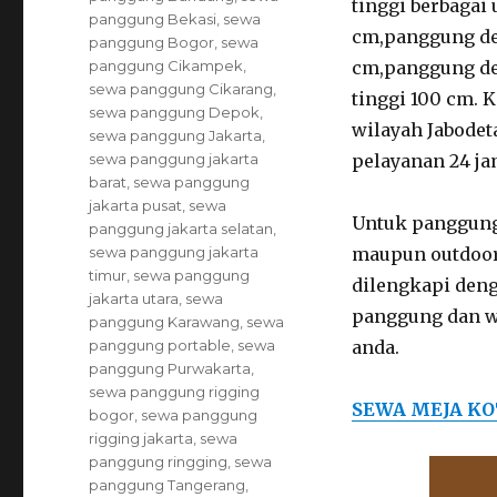
tinggi berbagai
panggung Bekasi
,
sewa
cm,panggung de
panggung Bogor
,
sewa
panggung Cikampek
,
cm,panggung de
sewa panggung Cikarang
,
tinggi 100 cm.
sewa panggung Depok
,
wilayah Jabode
sewa panggung Jakarta
,
sewa panggung jakarta
pelayanan 24 ja
barat
,
sewa panggung
jakarta pusat
,
sewa
Untuk panggung 
panggung jakarta selatan
,
sewa panggung jakarta
maupun outdoor
timur
,
sewa panggung
dilengkapi deng
jakarta utara
,
sewa
panggung dan wa
panggung Karawang
,
sewa
panggung portable
,
sewa
anda.
panggung Purwakarta
,
sewa panggung rigging
SEWA MEJA K
bogor
,
sewa panggung
rigging jakarta
,
sewa
panggung ringging
,
sewa
panggung Tangerang
,