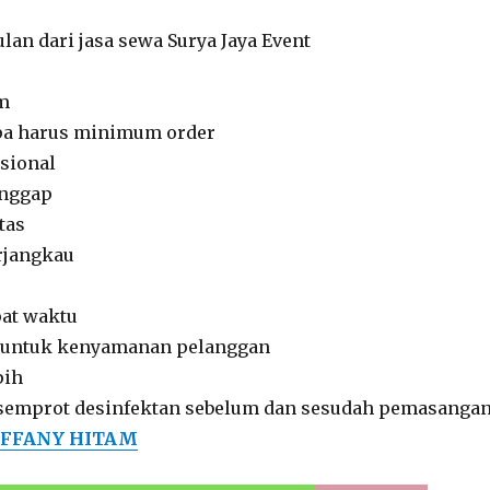
lan dari jasa sewa Surya Jaya Event
am
pa harus minimum order
sional
anggap
tas
rjangkau
at waktu
 untuk kenyamanan pelanggan
pih
isemprot desinfektan sebelum dan sesudah pemasangan
IFFANY HITAM