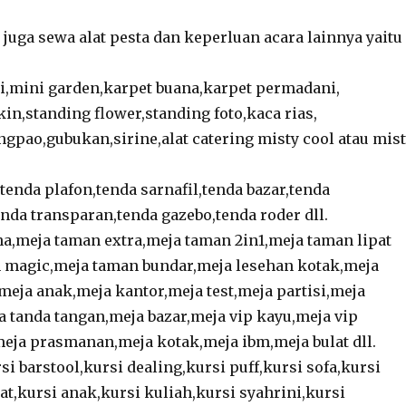
 juga sewa alat pesta dan keperluan acara lainnya yaitu 
i,mini garden,karpet buana,karpet permadani,
in,standing flower,standing foto,kaca rias,
gpao,gubukan,sirine,alat catering misty cool atau mis
tenda plafon,tenda sarnafil,tenda bazar,tenda
nda transparan,tenda gazebo,tenda roder dll.
a,meja taman extra,meja taman 2in1,meja taman lipat
 magic,meja taman bundar,meja lesehan kotak,meja
meja anak,meja kantor,meja test,meja partisi,meja
a tanda tangan,meja bazar,meja vip kayu,meja vip
meja prasmanan,meja kotak,meja ibm,meja bulat dll.
rsi barstool,kursi dealing,kursi puff,kursi sofa,kursi
at,kursi anak,kursi kuliah,kursi syahrini,kursi