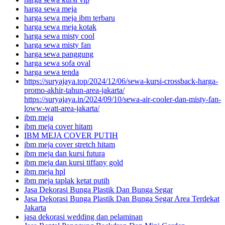
harga sewa meja
harga sewa meja ibm terbaru
harga sewa meja kotak
harga sewa misty cool
harga sewa misty fan
harga sewa panggung
harga sewa sofa oval
harga sewa tenda
https://suryajaya.top/2024/12/06/sewa-kursi-crossback-harga-
promo-akhir-tahun-area-jakarta/
https://suryajaya.in/2024/09/10/sewa-air-cooler-dan-misty-fan-
loww-watt-area-jakarta/
ibm meja
ibm meja cover hitam
IBM MEJA COVER PUTIH
ibm meja cover stretch hitam
ibm meja dan kursi futura
ibm meja dan kursi tiffany gold
ibm meja hpl
ibm meja taplak ketat putih
Jasa Dekorasi Bunga Plastik Dan Bunga Segar
Jasa Dekorasi Bunga Plastik Dan Bunga Segar Area Terdekat
Jakarta
jasa dekorasi wedding dan pelaminan