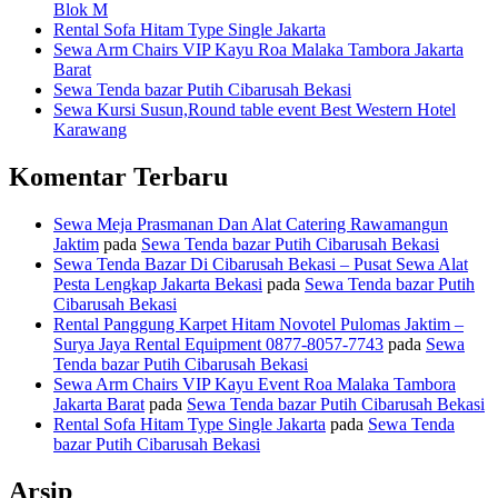
Blok M
Rental Sofa Hitam Type Single Jakarta
Sewa Arm Chairs VIP Kayu Roa Malaka Tambora Jakarta
Barat
Sewa Tenda bazar Putih Cibarusah Bekasi
Sewa Kursi Susun,Round table event Best Western Hotel
Karawang
Komentar Terbaru
Sewa Meja Prasmanan Dan Alat Catering Rawamangun
Jaktim
pada
Sewa Tenda bazar Putih Cibarusah Bekasi
Sewa Tenda Bazar Di Cibarusah Bekasi – Pusat Sewa Alat
Pesta Lengkap Jakarta Bekasi
pada
Sewa Tenda bazar Putih
Cibarusah Bekasi
Rental Panggung Karpet Hitam Novotel Pulomas Jaktim –
Surya Jaya Rental Equipment 0877-8057-7743
pada
Sewa
Tenda bazar Putih Cibarusah Bekasi
Sewa Arm Chairs VIP Kayu Event Roa Malaka Tambora
Jakarta Barat
pada
Sewa Tenda bazar Putih Cibarusah Bekasi
Rental Sofa Hitam Type Single Jakarta
pada
Sewa Tenda
bazar Putih Cibarusah Bekasi
Arsip