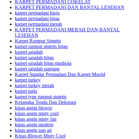
KARPET PERMADANI COKELAT
KARPET PERMADANI DAN BANTAL LESEHAN
karpet permadani hiaju
karpet permadani hijau
karpet permadani merah
KARPET PERMADANI MERAH DAN BANTAL
LESEHAN
Karpet Rumput Sintetis
karpet rumput sintetis hijau
karpet sajadah
karpet sajadah hijau
karpet sajadah hijau mushola
karpet sajadah panjang
Karpet Standar Permadani Dan Karpet Masjid
karpet turkey
karpet turkey merah
karpet turki
karpet type rumput sintetis
Kerangka Tenda Dan Dekorasi
kipas angin blower
kipas angin misty cool
kipas angin misty fan
kipas angin modern
kipas angin uap air
Kipas Blower Misty Cool