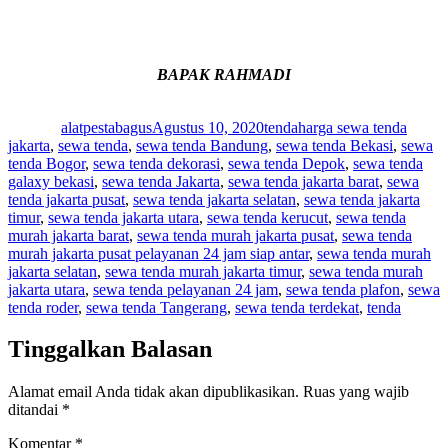
BAPAK RAHMADI
Author
Posted
Categories
Tags
on
alatpestabagus
Agustus 10, 2020
tenda
harga sewa tenda
jakarta
,
sewa tenda
,
sewa tenda Bandung
,
sewa tenda Bekasi
,
sewa
tenda Bogor
,
sewa tenda dekorasi
,
sewa tenda Depok
,
sewa tenda
galaxy bekasi
,
sewa tenda Jakarta
,
sewa tenda jakarta barat
,
sewa
tenda jakarta pusat
,
sewa tenda jakarta selatan
,
sewa tenda jakarta
timur
,
sewa tenda jakarta utara
,
sewa tenda kerucut
,
sewa tenda
murah jakarta barat
,
sewa tenda murah jakarta pusat
,
sewa tenda
murah jakarta pusat pelayanan 24 jam siap antar
,
sewa tenda murah
jakarta selatan
,
sewa tenda murah jakarta timur
,
sewa tenda murah
jakarta utara
,
sewa tenda pelayanan 24 jam
,
sewa tenda plafon
,
sewa
tenda roder
,
sewa tenda Tangerang
,
sewa tenda terdekat
,
tenda
Tinggalkan Balasan
Alamat email Anda tidak akan dipublikasikan.
Ruas yang wajib
ditandai
*
Komentar
*