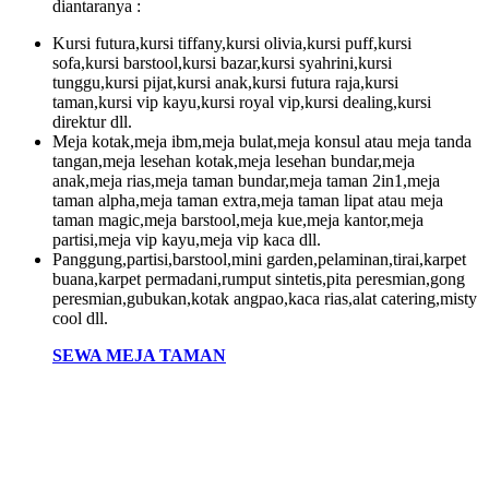
diantaranya :
Kursi futura,kursi tiffany,kursi olivia,kursi puff,kursi
sofa,kursi barstool,kursi bazar,kursi syahrini,kursi
tunggu,kursi pijat,kursi anak,kursi futura raja,kursi
taman,kursi vip kayu,kursi royal vip,kursi dealing,kursi
direktur dll.
Meja kotak,meja ibm,meja bulat,meja konsul atau meja tanda
tangan,meja lesehan kotak,meja lesehan bundar,meja
anak,meja rias,meja taman bundar,meja taman 2in1,meja
taman alpha,meja taman extra,meja taman lipat atau meja
taman magic,meja barstool,meja kue,meja kantor,meja
partisi,meja vip kayu,meja vip kaca dll.
Panggung,partisi,barstool,mini garden,pelaminan,tirai,karpet
buana,karpet permadani,rumput sintetis,pita peresmian,gong
peresmian,gubukan,kotak angpao,kaca rias,alat catering,misty
cool dll.
SEWA MEJA TAMAN