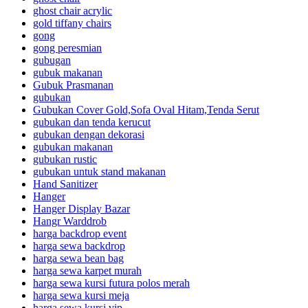
ghost chair acrylic
gold tiffany chairs
gong
gong peresmian
gubugan
gubuk makanan
Gubuk Prasmanan
gubukan
Gubukan Cover Gold,Sofa Oval Hitam,Tenda Serut
gubukan dan tenda kerucut
gubukan dengan dekorasi
gubukan makanan
gubukan rustic
gubukan untuk stand makanan
Hand Sanitizer
Hanger
Hanger Display Bazar
Hangr Warddrob
harga backdrop event
harga sewa backdrop
harga sewa bean bag
harga sewa karpet murah
harga sewa kursi futura polos merah
harga sewa kursi meja
harga sewa kursi vip