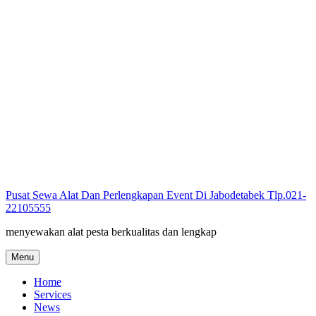
Skip
to
content
Pusat Sewa Alat Dan Perlengkapan Event Di Jabodetabek Tlp.021-
22105555
menyewakan alat pesta berkualitas dan lengkap
Menu
Home
Services
News