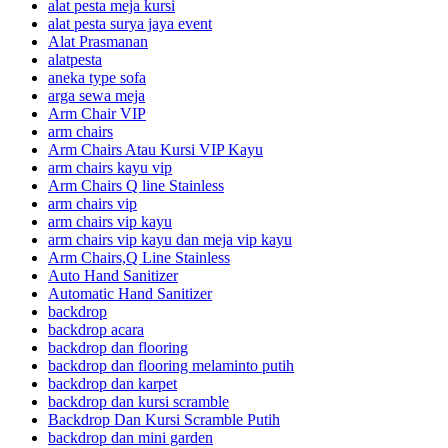
alat pesta meja kursi
alat pesta surya jaya event
Alat Prasmanan
alatpesta
aneka type sofa
arga sewa meja
Arm Chair VIP
arm chairs
Arm Chairs Atau Kursi VIP Kayu
arm chairs kayu vip
Arm Chairs Q line Stainless
arm chairs vip
arm chairs vip kayu
arm chairs vip kayu dan meja vip kayu
Arm Chairs,Q Line Stainless
Auto Hand Sanitizer
Automatic Hand Sanitizer
backdrop
backdrop acara
backdrop dan flooring
backdrop dan flooring melaminto putih
backdrop dan karpet
backdrop dan kursi scramble
Backdrop Dan Kursi Scramble Putih
backdrop dan mini garden