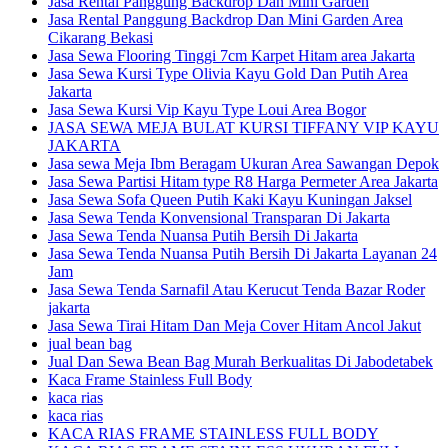
Jasa Rental Panggung Backdrop Dan Mini Garden
Jasa Rental Panggung Backdrop Dan Mini Garden Area
Cikarang Bekasi
Jasa Sewa Flooring Tinggi 7cm Karpet Hitam area Jakarta
Jasa Sewa Kursi Type Olivia Kayu Gold Dan Putih Area
Jakarta
Jasa Sewa Kursi Vip Kayu Type Loui Area Bogor
JASA SEWA MEJA BULAT KURSI TIFFANY VIP KAYU
JAKARTA
Jasa sewa Meja Ibm Beragam Ukuran Area Sawangan Depok
Jasa Sewa Partisi Hitam type R8 Harga Permeter Area Jakarta
Jasa Sewa Sofa Queen Putih Kaki Kayu Kuningan Jaksel
Jasa Sewa Tenda Konvensional Transparan Di Jakarta
Jasa Sewa Tenda Nuansa Putih Bersih Di Jakarta
Jasa Sewa Tenda Nuansa Putih Bersih Di Jakarta Layanan 24
Jam
Jasa Sewa Tenda Sarnafil Atau Kerucut Tenda Bazar Roder
jakarta
Jasa Sewa Tirai Hitam Dan Meja Cover Hitam Ancol Jakut
jual bean bag
Jual Dan Sewa Bean Bag Murah Berkualitas Di Jabodetabek
Kaca Frame Stainless Full Body
kaca rias
kaca rias
KACA RIAS FRAME STAINLESS FULL BODY