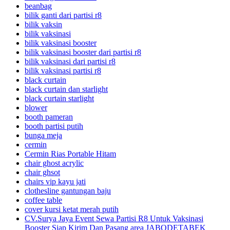
beanbag
bilik ganti dari partisi r8
bilik vaksin
bilik vaksinasi
bilik vaksinasi booster
bilik vaksinasi booster dari partisi r8
bilik vaksinasi dari partisi r8
bilik vaksinasi partisi r8
black curtain
black curtain dan starlight
black curtain starlight
blower
booth pameran
booth partisi putih
bunga meja
cermin
Cermin Rias Portable Hitam
chair ghost acrylic
chair ghsot
chairs vip kayu jati
clothesline gantungan baju
coffee table
cover kursi ketat merah putih
CV.Surya Jaya Event Sewa Partisi R8 Untuk Vaksinasi
Booster Siap Kirim Dan Pasang area JABODETABEK