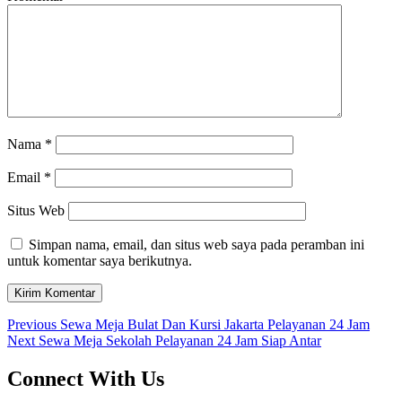
Nama
*
Email
*
Situs Web
Simpan nama, email, dan situs web saya pada peramban ini
untuk komentar saya berikutnya.
Navigasi
Previous
Previous
Sewa Meja Bulat Dan Kursi Jakarta Pelayanan 24 Jam
Next
post:
Next
Sewa Meja Sekolah Pelayanan 24 Jam Siap Antar
pos
post:
Connect With Us