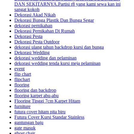
DAN SEKITARNYA.Partisi r8 yang kami sewa kan ini
sangat kokoh
Dekorasi Akad Nikah
Dekorasi Bunga Plastik Dan Bunga Segar
dekorasi pernikahan
Dekorasi Pernikahan Di Rumah
Dekorasi Pesta
Dekorasi Pesta Outdoor
dekorasi ulang tahun backdrop kursi dan bunga
Dekorasi Wedding
dekorasi wedding dan pelaminan
dekorasi wedding tenda kursi meja pelaminan
event
flip chart
flipchart
flooring
flooring dan backdrop
flooring karpet abu-abu
Flooring Tinggi 7cm Karpet Hitam
furniture
futura cover hitam pita biru
Futura Cover Kursi Standar Stainless
gantungan baju
gate masuk
ghost chair