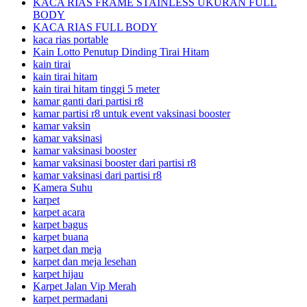
KACA RIAS FRAME STAINLESS UKURAN FULL
BODY
KACA RIAS FULL BODY
kaca rias portable
Kain Lotto Penutup Dinding Tirai Hitam
kain tirai
kain tirai hitam
kain tirai hitam tinggi 5 meter
kamar ganti dari partisi r8
kamar partisi r8 untuk event vaksinasi booster
kamar vaksin
kamar vaksinasi
kamar vaksinasi booster
kamar vaksinasi booster dari partisi r8
kamar vaksinasi dari partisi r8
Kamera Suhu
karpet
karpet acara
karpet bagus
karpet buana
karpet dan meja
karpet dan meja lesehan
karpet hijau
Karpet Jalan Vip Merah
karpet permadani