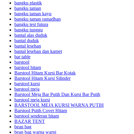
bangku plastik
bangku taman
bangku taman kayu
bangku taman ramadhan
bangku test futura
bangku tunggu
bantal alas duduk
bantal duduk
bantal lesehan
bantal lesehan dan karpet
bar table
barstool
barstool hitam
Barstool Hitam Kursi Bar Kotak
Barstool Hitam Kursi Silinder
barstool kursi
barstool meja
Barstool Meja Bar Putih Dan Kursi Bar Putih
barstool meja kursi
BARSTOOL MEJA KURSI WARNA PUTIH
Barstool Putih Cover Hitam
barstool senderan hitam
BAZAR TENT
bean bag
bean bag warna warni