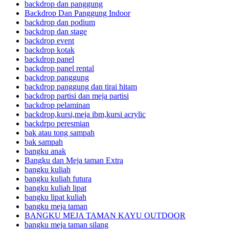
backdrop dan panggung
Backdrop Dan Panggung Indoor
backdrop dan podium
backdrop dan stage
backdrop event
backdrop kotak
backdrop panel
backdrop panel rental
backdrop panggung
backdrop panggung dan tirai hitam
backdrop partisi dan meja partisi
backdrop pelaminan
backdrop,kursi,meja ibm,kursi acrylic
backdrpo peresmian
bak atau tong sampah
bak sampah
bangku anak
Bangku dan Meja taman Extra
bangku kuliah
bangku kuliah futura
bangku kuliah lipat
bangku lipat kuliah
bangku meja taman
BANGKU MEJA TAMAN KAYU OUTDOOR
bangku meja taman silang