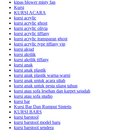
kipas blower misty fan
Kursi
KURSI ACARA
kursi acrylic
kursi acrylic ghost
kursi acrylic olivia
kursi acrylic tiffany
kursi acrylic transparan ghost
kursi acrylic type tiffany vip
kursi akjad
kursi akrilik
kursi akrilik tiffany
kursi anak
kursi anak plastik
kursi anak plastik warna-warni
kursi anak untuk acara ultah
kursi anak untuk pesta ulang tahun
kursi atau sofa lesehan dan karpet sajadah
kursi atau sofa studio
kursi bar
Kursi Bar Dan Rumput Sintetis
KURSI BARS
kursi barstool
kursi barstool model baru
kursi barstool sendera