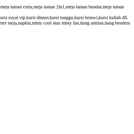
a,meja taman extra,meja taman 2in1,meja taman bundar,meja taman
kursi royal vip,kursi dinner,kursi tunggu,kursi betawi,kursi kuliah dll.
r meja,napkin,misty cool atau misty fan,tiang antrian,tiang bendera