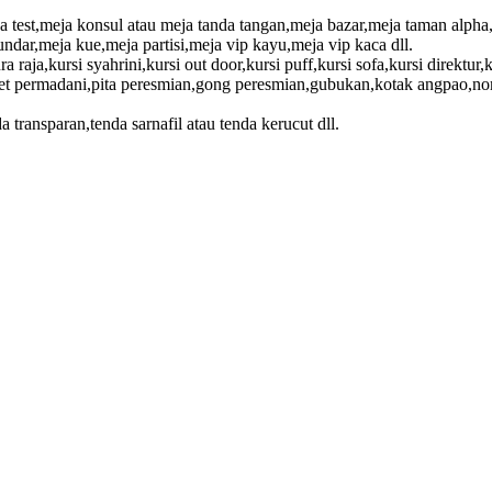
a test,meja konsul atau meja tanda tangan,meja bazar,meja taman alph
ndar,meja kue,meja partisi,meja vip kayu,meja vip kaca dll.
a raja,kursi syahrini,kursi out door,kursi puff,kursi sofa,kursi direktur,
pet permadani,pita peresmian,gong peresmian,gubukan,kotak angpao,nome
 transparan,tenda sarnafil atau tenda kerucut dll.