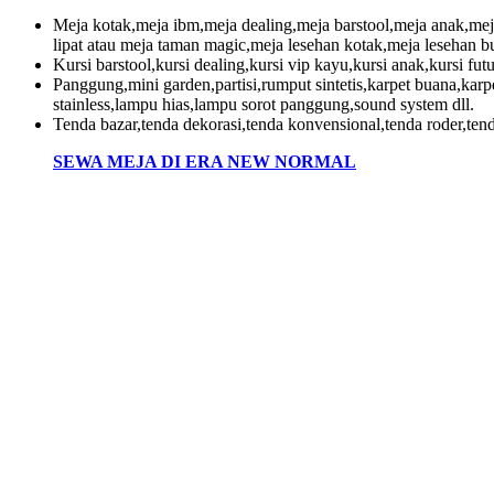
Meja kotak,meja ibm,meja dealing,meja barstool,meja anak,mej
lipat atau meja taman magic,meja lesehan kotak,meja lesehan bu
Kursi barstool,kursi dealing,kursi vip kayu,kursi anak,kursi futur
Panggung,mini garden,partisi,rumput sintetis,karpet buana,kar
stainless,lampu hias,lampu sorot panggung,sound system dll.
Tenda bazar,tenda dekorasi,tenda konvensional,tenda roder,tenda
SEWA MEJA DI ERA NEW NORMAL