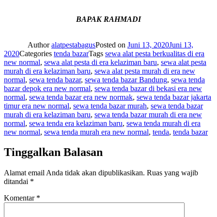
BAPAK RAHMADI
Author
alatpestabagus
Posted on
Juni 13, 2020
Juni 13,
2020
Categories
tenda bazar
Tags
sewa alat pesta berkualitas di era
new normal
,
sewa alat pesta di era kelaziman baru
,
sewa alat pesta
murah di era kelaziman baru
,
sewa alat pesta murah di era new
normal
,
sewa tenda bazar
,
sewa tenda bazar Bandung
,
sewa tenda
bazar depok era new normal
,
sewa tenda bazar di bekasi era new
normal
,
sewa tenda bazar era new normak
,
sewa tenda bazar jakarta
timur era new normal
,
sewa tenda bazar murah
,
sewa tenda bazar
murah di era kelaziman baru
,
sewa tenda bazar murah di era new
normal
,
sewa tenda era kelaziman baru
,
sewa tenda murah di era
new normal
,
sewa tenda murah era new normal
,
tenda
,
tenda bazar
Tinggalkan Balasan
Alamat email Anda tidak akan dipublikasikan.
Ruas yang wajib
ditandai
*
Komentar
*