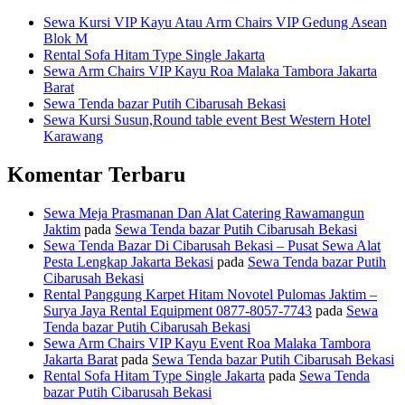
Sewa Kursi VIP Kayu Atau Arm Chairs VIP Gedung Asean
Blok M
Rental Sofa Hitam Type Single Jakarta
Sewa Arm Chairs VIP Kayu Roa Malaka Tambora Jakarta
Barat
Sewa Tenda bazar Putih Cibarusah Bekasi
Sewa Kursi Susun,Round table event Best Western Hotel
Karawang
Komentar Terbaru
Sewa Meja Prasmanan Dan Alat Catering Rawamangun
Jaktim
pada
Sewa Tenda bazar Putih Cibarusah Bekasi
Sewa Tenda Bazar Di Cibarusah Bekasi – Pusat Sewa Alat
Pesta Lengkap Jakarta Bekasi
pada
Sewa Tenda bazar Putih
Cibarusah Bekasi
Rental Panggung Karpet Hitam Novotel Pulomas Jaktim –
Surya Jaya Rental Equipment 0877-8057-7743
pada
Sewa
Tenda bazar Putih Cibarusah Bekasi
Sewa Arm Chairs VIP Kayu Event Roa Malaka Tambora
Jakarta Barat
pada
Sewa Tenda bazar Putih Cibarusah Bekasi
Rental Sofa Hitam Type Single Jakarta
pada
Sewa Tenda
bazar Putih Cibarusah Bekasi