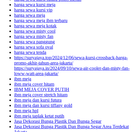
harga sewa kursi meja
harga sewa kursi vip
harga sewa meja
harga sewa meja ibm terbaru
harga sewa meja kotak
harga sewa misty cool
harga sewa misty fan
harga sewa panggung
harga sewa sofa oval
harga sewa tenda
https://suryajaya.top/2024/12/06/sewa-kursi-crossback-harga-
promo-akhir-tahun-area-jakarta/
https://suryajaya.in/2024/09/10/sewa-air-cooler-dan-misty-fan-
loww-watt-area-jakarta/
ibm meja
ibm meja cover hitam
IBM MEJA COVER PUTIH
ibm meja cover stretch hitam
ibm meja dan kursi futura
ibm meja dan kursi tiffany gold
ibm meja hpl
ibm meja taplak ketat putih
Jasa Dekorasi Bunga Plastik Dan Bunga Segar
Jasa Dekorasi Bunga Plastik Dan Bunga Segar Area Terdekat
Jakarta