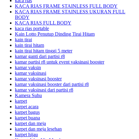
kaca rias
KACA RIAS FRAME STAINLESS FULL BODY
KACA RIAS FRAME STAINLESS UKURAN FULL
BODY
KACA RIAS FULL BODY
kaca rias portable
Kain Lotto Penutup Dinding Tirai Hitam
kain tirai
kain tirai hitam
kain tirai hitam tinggi 5 meter
kamar ganti dari partisi r8
kamar partisi r8 untuk event vaksinasi booster
kamar vaksin
kamar vaksinasi
kamar vaksinasi booster
kamar vaksinasi booster dari partisi r8
kamar vaksinasi dari partisi r8
Kamera Suhu
karpet
karpet acara
karpet bagus
karpet buana
karpet dan meja
karpet dan meja lesehan
karpet hijau