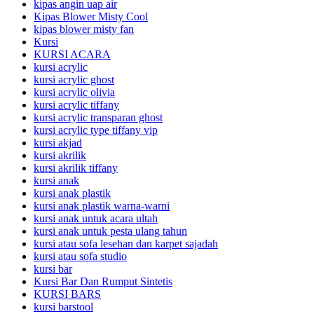
kipas angin uap air
Kipas Blower Misty Cool
kipas blower misty fan
Kursi
KURSI ACARA
kursi acrylic
kursi acrylic ghost
kursi acrylic olivia
kursi acrylic tiffany
kursi acrylic transparan ghost
kursi acrylic type tiffany vip
kursi akjad
kursi akrilik
kursi akrilik tiffany
kursi anak
kursi anak plastik
kursi anak plastik warna-warni
kursi anak untuk acara ultah
kursi anak untuk pesta ulang tahun
kursi atau sofa lesehan dan karpet sajadah
kursi atau sofa studio
kursi bar
Kursi Bar Dan Rumput Sintetis
KURSI BARS
kursi barstool