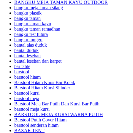
BANGKU MEJA TAMAN KAYU OUTDOOR
bangku meja taman silang
bangku plastik
bangku taman
bangku taman kayu
bangku taman ramadhan
bangku test futura
bangku tunggu
bantal alas duduk
bantal duduk
bantal lesehan
bantal lesehan dan karpet
bar table
barstool
barstool hitam
Barstool Hitam Kursi Bar Kotak
Barstool Hitam Kursi Silinder
barstool kursi
barstool meja
Barstool Meja Bar Putih Dan Kursi Bar Putih
barstool meja kursi
BARSTOOL MEJA KURSI WARNA PUTIH
Barstool Putih Cover Hitam
barstool senderan hitam
BAZAR TENT