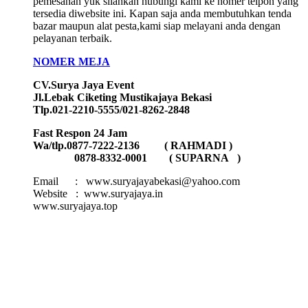
pemesanan yuk silahkan hubungi kami ke nomer telpon yang
tersedia diwebsite ini. Kapan saja anda membutuhkan tenda
bazar maupun alat pesta,kami siap melayani anda dengan
pelayanan terbaik.
NOMER MEJA
CV.Surya Jaya Event
Jl.Lebak Ciketing Mustikajaya Bekasi
Tlp.021-2210-5555/021-8262-2848
Fast Respon 24 Jam
Wa/tlp.0877-7222-2136 ( RAHMADI )
0878-8332-0001 ( SUPARNA )
Email : www.suryajayabekasi@yahoo.com
Website : www.suryajaya.in
www.suryajaya.top