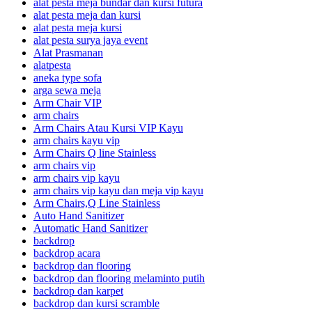
alat pesta meja bundar dan kursi futura
alat pesta meja dan kursi
alat pesta meja kursi
alat pesta surya jaya event
Alat Prasmanan
alatpesta
aneka type sofa
arga sewa meja
Arm Chair VIP
arm chairs
Arm Chairs Atau Kursi VIP Kayu
arm chairs kayu vip
Arm Chairs Q line Stainless
arm chairs vip
arm chairs vip kayu
arm chairs vip kayu dan meja vip kayu
Arm Chairs,Q Line Stainless
Auto Hand Sanitizer
Automatic Hand Sanitizer
backdrop
backdrop acara
backdrop dan flooring
backdrop dan flooring melaminto putih
backdrop dan karpet
backdrop dan kursi scramble