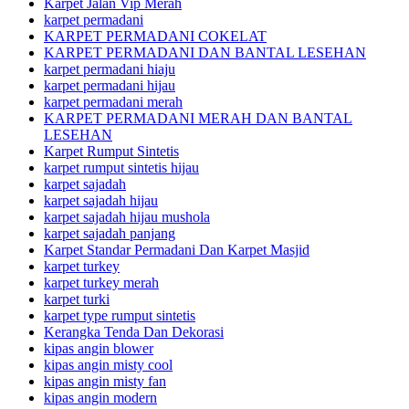
Karpet Jalan Vip Merah
karpet permadani
KARPET PERMADANI COKELAT
KARPET PERMADANI DAN BANTAL LESEHAN
karpet permadani hiaju
karpet permadani hijau
karpet permadani merah
KARPET PERMADANI MERAH DAN BANTAL
LESEHAN
Karpet Rumput Sintetis
karpet rumput sintetis hijau
karpet sajadah
karpet sajadah hijau
karpet sajadah hijau mushola
karpet sajadah panjang
Karpet Standar Permadani Dan Karpet Masjid
karpet turkey
karpet turkey merah
karpet turki
karpet type rumput sintetis
Kerangka Tenda Dan Dekorasi
kipas angin blower
kipas angin misty cool
kipas angin misty fan
kipas angin modern