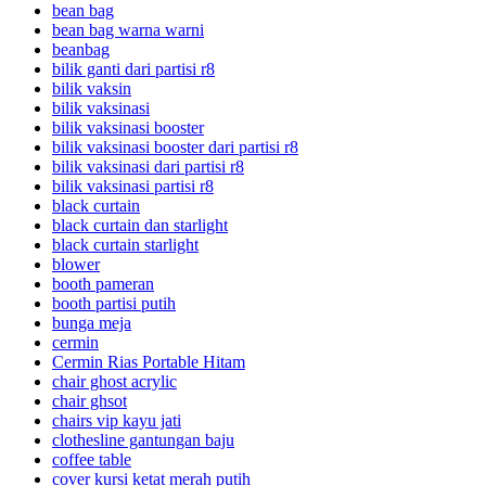
bean bag
bean bag warna warni
beanbag
bilik ganti dari partisi r8
bilik vaksin
bilik vaksinasi
bilik vaksinasi booster
bilik vaksinasi booster dari partisi r8
bilik vaksinasi dari partisi r8
bilik vaksinasi partisi r8
black curtain
black curtain dan starlight
black curtain starlight
blower
booth pameran
booth partisi putih
bunga meja
cermin
Cermin Rias Portable Hitam
chair ghost acrylic
chair ghsot
chairs vip kayu jati
clothesline gantungan baju
coffee table
cover kursi ketat merah putih