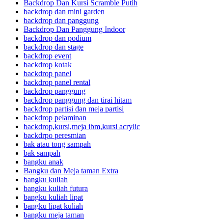
Backdrop Dan Kursi Scramble Putih
backdrop dan mini garden
backdrop dan panggung
Backdrop Dan Panggung Indoor
backdrop dan podium
backdrop dan stage
backdrop event
backdrop kotak
backdrop panel
backdrop panel rental
backdrop panggung
backdrop panggung dan tirai hitam
backdrop partisi dan meja partisi
backdrop pelaminan
backdrop,kursi,meja ibm,kursi acrylic
backdrpo peresmian
bak atau tong sampah
bak sampah
bangku anak
Bangku dan Meja taman Extra
bangku kuliah
bangku kuliah futura
bangku kuliah lipat
bangku lipat kuliah
bangku meja taman