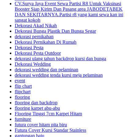
CV.Surya Jaya Event Sewa Partisi R8 Untuk Vaksinasi
Booster Siap Kirim Dan Pasang area JABODETABEK
DAN SEKITARNYA.Partisi r8 yang kami sewa kan ini
sangat kokoh
Dekorasi Akad Nikah
Dekorasi Bunga Plastik Dan Bunga Segar
dekorasi pernikahan
Dekorasi Pernikahan Di Rumah
Dekorasi Pesta
Dekorasi Pesta Outdoor
dekorasi ulang tahun backdrop kursi dan bunga
Dekorasi Wedding
dekorasi wedding dan pelaminan
dekorasi wedding tenda kursi meja pelaminan
event
flip chart
flipchart
flooring
flooring dan backdrop
flooring karpet abu-abu
Flooring Tinggi 7cm Karpet Hitam
furniture
futura cover hitam pita biru
Futura Cover Kursi Standar Stainless
gantungan baju