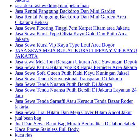
jasa dekorasi wedding dan pelaminan
Jasa Rental Panggung Backdrop Dan Mini Garden
Jasa Rental Panggung Backdrop Dan Mini Garden Area
Cikarang Bekasi
Jasa Sewa Flooring Tinggi 7cm Karpet Hitam area Jakarta
Jasa Sewa Kursi Type Olivia Kayu Gold Dan Putih Area
Jakarta
Jasa Sewa Kursi Vip Kayu Type Loui Area Bogor
JASA SEWA MEJA BULAT KURSI TIFFANY VIP KAYU
JAKARTA
Jasa sewa Meja Ibm Beragam Ukuran Area Sawangan Depok
Jasa Sewa Partisi Hitam type R8 Harga Permeter Area Jakarta
Jasa Sewa Sofa Queen Putih Kaki Kayu Kuningan Jaksel
Jasa Sewa Tenda Konvensional Transparan Di Jakarta
Jasa Sewa Tenda Nuansa Putih Bersih Di Jakarta
Jasa Sewa Tenda Nuansa Putih Bersih Di Jakarta Layanan 24
Jam
Jasa Sewa Tenda Sarnafil Atau Kerucut Tenda Bazar Roder
jakarta
Jasa Sewa Tirai Hitam Dan Meja Cover Hitam Ancol Jakut
jual bean bag
Jual Dan Sewa Bean Bag Murah Berkualitas Di Jabodetabek
Kaca Frame Stainless Full Body
kaca rias