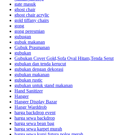
gate masuk
ghost chair
ghost chair acrylic
gold tiffany chairs
gong
gong peresmian
gubugan
gubuk makanan
Gubuk Prasmanan
gubukan
Gubukan Cover Gold,Sofa Oval Hitam,Tenda Serut
gubukan dan tenda kerucut
gubukan dengan dekorasi
gubukan makanan
gubukan rustic
gubukan untuk stand makanan
Hand Sanitizer
Hanger
Hanger Display Bazar
Hangr Warddrob
harga backdrop event
harga sewa backdrop
harga sewa bean bag
harga sewa karpet murah
harga sewa kursi futura polos merah