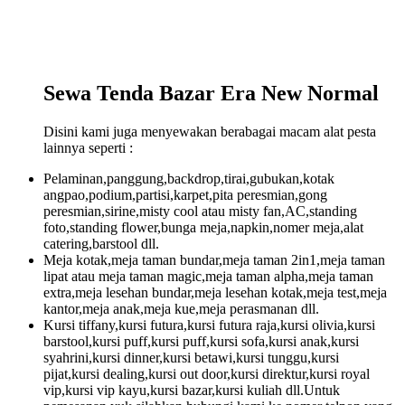
Sewa Tenda Bazar Era New Normal
Disini kami juga menyewakan berabagai macam alat pesta
lainnya seperti :
Pelaminan,panggung,backdrop,tirai,gubukan,kotak
angpao,podium,partisi,karpet,pita peresmian,gong
peresmian,sirine,misty cool atau misty fan,AC,standing
foto,standing flower,bunga meja,napkin,nomer meja,alat
catering,barstool dll.
Meja kotak,meja taman bundar,meja taman 2in1,meja taman
lipat atau meja taman magic,meja taman alpha,meja taman
extra,meja lesehan bundar,meja lesehan kotak,meja test,meja
kantor,meja anak,meja kue,meja perasmanan dll.
Kursi tiffany,kursi futura,kursi futura raja,kursi olivia,kursi
barstool,kursi puff,kursi puff,kursi sofa,kursi anak,kursi
syahrini,kursi dinner,kursi betawi,kursi tunggu,kursi
pijat,kursi dealing,kursi out door,kursi direktur,kursi royal
vip,kursi vip kayu,kursi bazar,kursi kuliah dll.Untuk