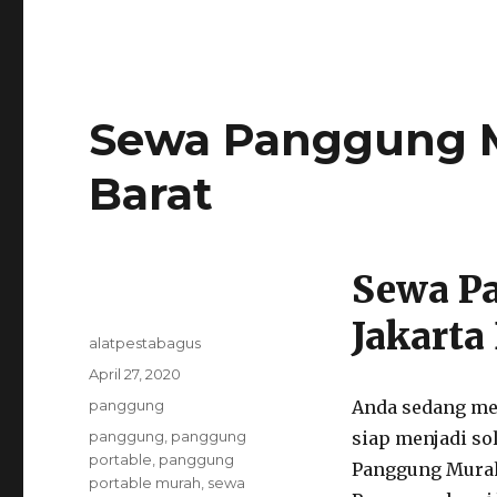
Sewa Panggung M
Barat
Sewa P
Jakarta
Author
alatpestabagus
Posted
April 27, 2020
on
Categories
panggung
Anda sedang me
Tags
panggung
,
panggung
siap menjadi so
portable
,
panggung
Panggung Murah 
portable murah
,
sewa