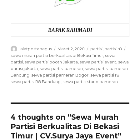
BAPAK RAHMADI
Author
Posted
Categories
Tags
alatpestabagus
Maret 2, 2020
partisi
,
partisi r8
on
sewa murah partisi berkualitas di Bekasi Timur
,
sewa
partisi
,
sewa partisi booth Jakarta
,
sewa partisi event
,
sewa
partisi jakarta
,
sewa partisi pameran
,
sewa partisi pameran
Bandung
,
sewa partisi pameran Bogor
,
sewa partisi r8
,
sewa partisi R8 Bandung
,
sewa partisi stand pameran
4 thoughts on “Sewa Murah
Partisi Berkualitas Di Bekasi
Timur | CV.Surya Jaya Event”