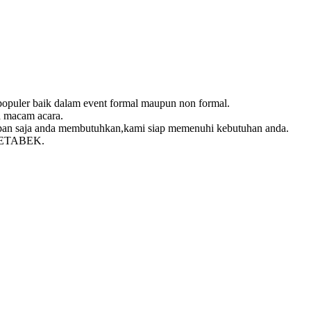
t populer baik dalam event formal maupun non formal.
a macam acara.
kapan saja anda membutuhkan,kami siap memenuhi kebutuhan anda.
DETABEK.