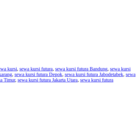
ewa kursi
,
sewa kursi futura
,
sewa kursi futura Bandung
,
sewa kursi
karang
,
sewa kursi futura Depok
,
sewa kursi futura Jabodetabek
,
sewa
ta Timur
,
sewa kursi futura Jakarta Utara
,
sewa kursi futura