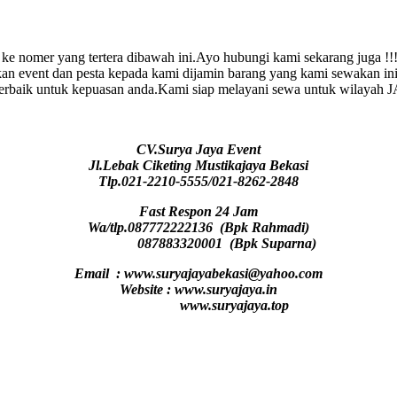
 ke nomer yang tertera dibawah ini.Ayo hubungi kami sekarang juga !
 event dan pesta kepada kami dijamin barang yang kami sewakan ini 
 terbaik untuk kepuasan anda.Kami siap melayani sewa untuk wilay
CV.Surya Jaya Event
Jl.Lebak Ciketing Mustikajaya Bekasi
Tlp.021-2210-5555/021-8262-2848
Fast Respon 24 Jam
Wa/tlp.087772222136 (Bpk Rahmadi)
087883320001 (Bpk Suparna)
Email : www.suryajayabekasi@yahoo.com
Website : www.suryajaya.in
www.suryajaya.top