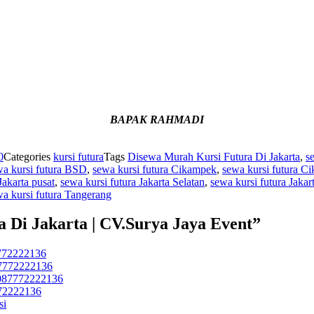
BAPAK RAHMADI
0
Categories
kursi futura
Tags
Disewa Murah Kursi Futura Di Jakarta
,
s
wa kursi futura BSD
,
sewa kursi futura Cikampek
,
sewa kursi futura Ci
Jakarta pusat
,
sewa kursi futura Jakarta Selatan
,
sewa kursi futura Jakar
a kursi futura Tangerang
 Di Jakarta | CV.Surya Jaya Event”
7772222136
87772222136
.087772222136
772222136
si