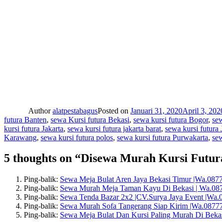
Author
alatpestabagus
Posted on
Januari 31, 2020
April 3, 202
futura Banten
,
sewa Kursi futura Bekasi
,
sewa kursi futura Bogor
,
se
kursi futura Jakarta
,
sewa kursi futura jakarta barat
,
sewa kursi futura 
Karawang
,
sewa kursi futura polos
,
sewa kursi futura Purwakarta
,
sew
5 thoughts on “Disewa Murah Kursi Futura
Ping-balik:
Sewa Meja Bulat Aren Jaya Bekasi Timur |Wa.08
Ping-balik:
Sewa Murah Meja Taman Kayu Di Bekasi | Wa.0
Ping-balik:
Sewa Tenda Bazar 2x2 |CV.Surya Jaya Event |Wa
Ping-balik:
Sewa Murah Sofa Tangerang Siap Kirim |Wa.087
Ping-balik:
Sewa Meja Bulat Dan Kursi Paling Murah Di Beka