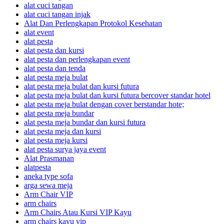
alat cuci tangan
alat cuci tangan injak
Alat Dan Perlengkapan Protokol Kesehatan
alat event
alat pesta
alat pesta dan kursi
alat pesta dan perlengkapan event
alat pesta dan tenda
alat pesta meja bulat
alat pesta meja bulat dan kursi futura
alat pesta meja bulat dan kursi futura bercover standar hotel
alat pesta meja bulat dengan cover berstandar hote;
alat pesta meja bundar
alat pesta meja bundar dan kursi futura
alat pesta meja dan kursi
alat pesta meja kursi
alat pesta surya jaya event
Alat Prasmanan
alatpesta
aneka type sofa
arga sewa meja
Arm Chair VIP
arm chairs
Arm Chairs Atau Kursi VIP Kayu
arm chairs kayu vip