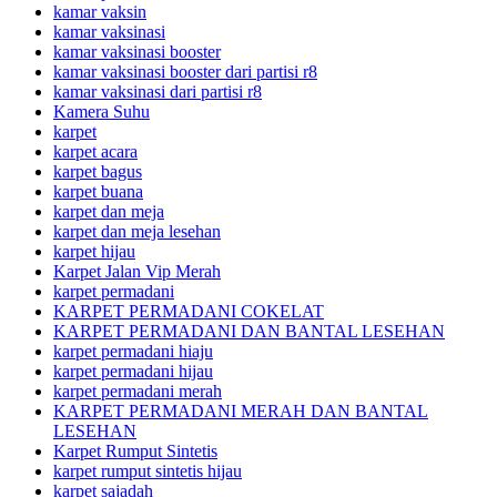
kamar vaksin
kamar vaksinasi
kamar vaksinasi booster
kamar vaksinasi booster dari partisi r8
kamar vaksinasi dari partisi r8
Kamera Suhu
karpet
karpet acara
karpet bagus
karpet buana
karpet dan meja
karpet dan meja lesehan
karpet hijau
Karpet Jalan Vip Merah
karpet permadani
KARPET PERMADANI COKELAT
KARPET PERMADANI DAN BANTAL LESEHAN
karpet permadani hiaju
karpet permadani hijau
karpet permadani merah
KARPET PERMADANI MERAH DAN BANTAL
LESEHAN
Karpet Rumput Sintetis
karpet rumput sintetis hijau
karpet sajadah