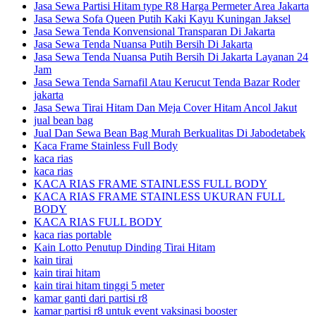
Jasa Sewa Partisi Hitam type R8 Harga Permeter Area Jakarta
Jasa Sewa Sofa Queen Putih Kaki Kayu Kuningan Jaksel
Jasa Sewa Tenda Konvensional Transparan Di Jakarta
Jasa Sewa Tenda Nuansa Putih Bersih Di Jakarta
Jasa Sewa Tenda Nuansa Putih Bersih Di Jakarta Layanan 24
Jam
Jasa Sewa Tenda Sarnafil Atau Kerucut Tenda Bazar Roder
jakarta
Jasa Sewa Tirai Hitam Dan Meja Cover Hitam Ancol Jakut
jual bean bag
Jual Dan Sewa Bean Bag Murah Berkualitas Di Jabodetabek
Kaca Frame Stainless Full Body
kaca rias
kaca rias
KACA RIAS FRAME STAINLESS FULL BODY
KACA RIAS FRAME STAINLESS UKURAN FULL
BODY
KACA RIAS FULL BODY
kaca rias portable
Kain Lotto Penutup Dinding Tirai Hitam
kain tirai
kain tirai hitam
kain tirai hitam tinggi 5 meter
kamar ganti dari partisi r8
kamar partisi r8 untuk event vaksinasi booster