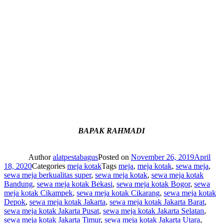
BAPAK RAHMADI
Author
alatpestabagus
Posted on
November 26, 2019
April
18, 2020
Categories
meja kotak
Tags
meja
,
meja kotak
,
sewa meja
,
sewa meja berkualitas super
,
sewa meja kotak
,
sewa meja kotak
Bandung
,
sewa meja kotak Bekasi
,
sewa meja kotak Bogor
,
sewa
meja kotak Cikampek
,
sewa meja kotak Cikarang
,
sewa meja kotak
Depok
,
sewa meja kotak Jakarta
,
sewa meja kotak Jakarta Barat
,
sewa meja kotak Jakarta Pusat
,
sewa meja kotak Jakarta Selatan
,
sewa meja kotak Jakarta Timur
,
sewa meja kotak Jakarta Utara
,