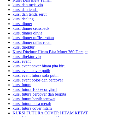
Kursi Dan Meja Taman
kursi dan meja vip
kursi dan tenda
kursi dan tenda serut
kursi dealing
kursi dinner
kursi dinner crossback
kursi dinner olivia
kursi dinner raffles rottan
kursi dinner rafles rotan
kursi direktur
Kursi Direktur Hitam Bisa Muter 360 Derajat
kursi direktur vip
kursi event
kursi event cover hitam pita biru
kursi event cover putih
kursi event futura sofa putih
kursi event polos dan bercover
kursi futura
kursi futura 100 % original
kursi futura bercover dan berpita
kursi futura bersih terawat
kursi futura busa merah
kursi futura cover hitam
KURSI FUTURA COVER HITAM KETAT