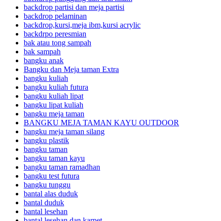
backdrop partisi dan meja partisi
backdrop pelaminan
backdrop,kursi,meja ibm,kursi acrylic
backdrpo peresmian
bak atau tong sampah
bak sampah
bangku anak
Bangku dan Meja taman Extra
bangku kuliah
bangku kuliah futura
bangku kuliah lipat
bangku lipat kuliah
bangku meja taman
BANGKU MEJA TAMAN KAYU OUTDOOR
bangku meja taman silang
bangku plastik
bangku taman
bangku taman kayu
bangku taman ramadhan
bangku test futura
bangku tunggu
bantal alas duduk
bantal duduk
bantal lesehan
bantal lesehan dan karpet