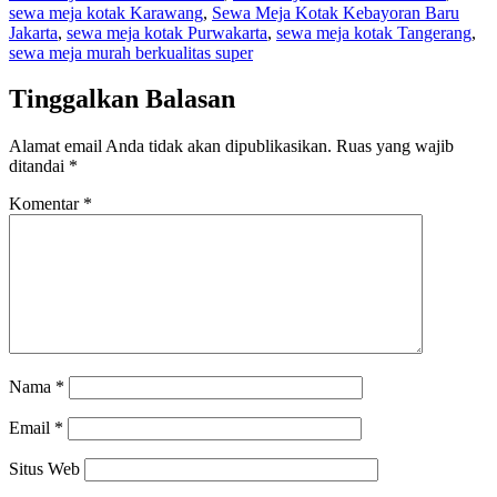
sewa meja kotak Karawang
,
Sewa Meja Kotak Kebayoran Baru
Jakarta
,
sewa meja kotak Purwakarta
,
sewa meja kotak Tangerang
,
sewa meja murah berkualitas super
Tinggalkan Balasan
Alamat email Anda tidak akan dipublikasikan.
Ruas yang wajib
ditandai
*
Komentar
*
Nama
*
Email
*
Situs Web