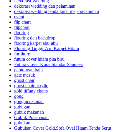
Dekorasi Wedding
dekorasi wedding dan pelaminan
dekorasi wedding tenda kursi meja pelaminan
event
flip chart
flipchart
flooring
flooring dan backdrop
flooring karpet abu-abu
Flooring Tinggi 7cm Karpet Hitam
furniture
futura cover hitam pita biru
Futura Cover Kursi Standar Stainless
gantungan baju
gate masuk
ghost chair
ghost chair acrylic
gold tiffany chairs
gong
gong peresmian
gubugan
gubuk makanan
Gubuk Prasmanan
gubukan
Gubukan Cover Gold,Sofa Oval Hitam,Tenda Serut