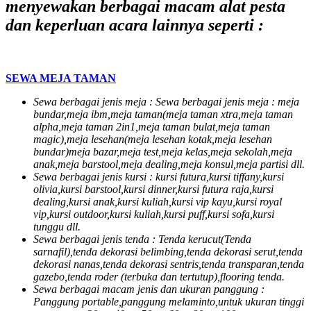
menyewakan berbagai macam alat pesta
dan keperluan acara lainnya seperti :
SEWA MEJA TAMAN
Sewa berbagai jenis meja : Sewa berbagai jenis meja : meja
bundar,meja ibm,meja taman(meja taman xtra,meja taman
alpha,meja taman 2in1,meja taman bulat,meja taman
magic),meja lesehan(meja lesehan kotak,meja lesehan
bundar)meja bazar,meja test,meja kelas,meja sekolah,meja
anak,meja barstool,meja dealing,meja konsul,meja partisi dll.
Sewa berbagai jenis kursi : kursi futura,kursi tiffany,kursi
olivia,kursi barstool,kursi dinner,kursi futura raja,kursi
dealing,kursi anak,kursi kuliah,kursi vip kayu,kursi royal
vip,kursi outdoor,kursi kuliah,kursi puff,kursi sofa,kursi
tunggu dll.
Sewa berbagai jenis tenda : Tenda kerucut(Tenda
sarnafil),tenda dekorasi belimbing,tenda dekorasi serut,tenda
dekorasi nanas,tenda dekorasi sentris,tenda transparan,tenda
gazebo,tenda roder (terbuka dan tertutup),flooring tenda.
Sewa berbagai macam jenis dan ukuran panggung :
Panggung portable,panggung melaminto,untuk ukuran tinggi