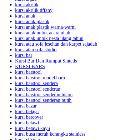
kursi akrilik
kursi akrilik tiffany
kursi anak
kursi anak plastik
kursi anak plastik warna-warni
kursi anak untuk acara ultah
kursi anak untuk pesta ulang tahun
kursi atau sofa lesehan dan karpet sajadah
kursi atau sofa studio
kursi bar
Kursi Bar Dan Rumput Sintetis
KURSI BARS
kursi barstool
kursi barstool model baru
kursi barstool sendera
kursi barstool senderan
kursi barstool senderan hitam
kursi barstool senderan putih
kursi bazar
kursi belajar
kursi bercover
kursi betawi
kursi betawi kayu
kursi busa merah kerangka stainless
kursi chiavari