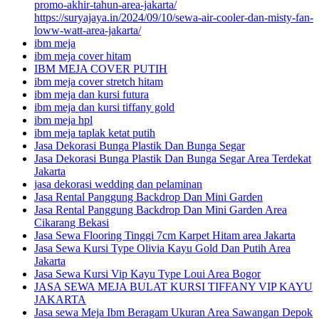
promo-akhir-tahun-area-jakarta/
https://suryajaya.in/2024/09/10/sewa-air-cooler-dan-misty-fan-
loww-watt-area-jakarta/
ibm meja
ibm meja cover hitam
IBM MEJA COVER PUTIH
ibm meja cover stretch hitam
ibm meja dan kursi futura
ibm meja dan kursi tiffany gold
ibm meja hpl
ibm meja taplak ketat putih
Jasa Dekorasi Bunga Plastik Dan Bunga Segar
Jasa Dekorasi Bunga Plastik Dan Bunga Segar Area Terdekat
Jakarta
jasa dekorasi wedding dan pelaminan
Jasa Rental Panggung Backdrop Dan Mini Garden
Jasa Rental Panggung Backdrop Dan Mini Garden Area
Cikarang Bekasi
Jasa Sewa Flooring Tinggi 7cm Karpet Hitam area Jakarta
Jasa Sewa Kursi Type Olivia Kayu Gold Dan Putih Area
Jakarta
Jasa Sewa Kursi Vip Kayu Type Loui Area Bogor
JASA SEWA MEJA BULAT KURSI TIFFANY VIP KAYU
JAKARTA
Jasa sewa Meja Ibm Beragam Ukuran Area Sawangan Depok