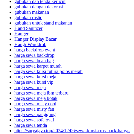
gubukan dan tenda kerucut
gubukan dengan dekorasi
gubukan makanan
gubukan rustic
gubukan untuk stand makanan
Hand Sanitizer
Hanger
Hanger Display Bazar
Hangr Warddrob
harga backdrop event
harga sewa backdrop
harga sewa bean bag
harga sewa karpet murah
harga sewa kursi futura polos merah
harga sewa kursi meja
harga sewa kursi vip
harga sewa meja
harga sewa meja ibm terbaru
harga sewa meja kotak
harga sewa misty cool
harga sewa misty fan
harga sewa panggung
harga sewa sofa oval
harga sewa tenda
https://suryajaya.top/2024/12/06/sewa-kursi-crossback-harga-