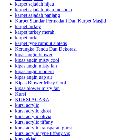
karpet sajadah hijau
karpet sajadah hijau mushola
karpet sajadah panjang
Karpet Standar Permadani Dan Karpet Masjid
karpet turkey
karpet turkey merah
karpet turki
karpet type rumput sintetis
Kerangka Tenda Dan Dekorasi
kipas angin blower
kipas angin misty cool
kipas angin misty fan
kipas angin modern
kipas angin uap air
Kipas Blower Misty Cool
kipas blower misty fan
Kursi
KURSI ACARA
kursi acrylic
kursi acrylic ghost
kursi acrylic olivia
kursi acrylic tiffany
kursi acrylic transparan ghost
kursi acrylic type tiffany vip
kursi akjad