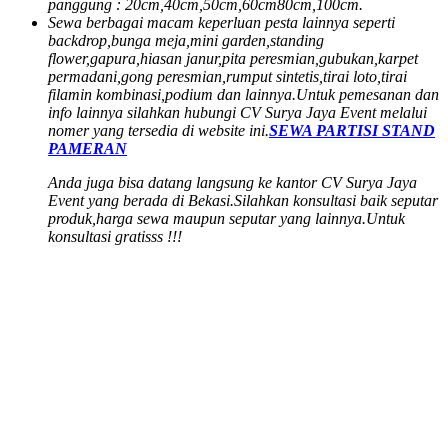
panggung : 20cm,40cm,50cm,60cm80cm,100cm.
Sewa berbagai macam keperluan pesta lainnya seperti
backdrop,bunga meja,mini garden,standing
flower,gapura,hiasan janur,pita peresmian,gubukan,karpet
permadani,gong peresmian,rumput sintetis,tirai loto,tirai
filamin kombinasi,podium dan lainnya.
Untuk pemesanan dan
info lainnya silahkan hubungi CV Surya Jaya Event melalui
nomer yang tersedia di website ini.
SEWA PARTISI STAND
PAMERAN
Anda juga bisa datang langsung ke kantor CV Surya Jaya
Event yang berada di Bekasi.
Silahkan konsultasi baik seputar
produk,harga sewa maupun seputar yang lainnya.
Untuk
konsultasi gratisss !!!