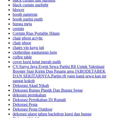
black curtain dan starlight
black curtain starlight
blower
booth pameran
booth partisi putih
bunga meja
cermin
Cermin Rias Portable Hitam
chair ghost acrylic
chair ghsot
chairs vip kayu jati
clothesline gantungan baju
coffee table
cover kursi ketat merah putih
CV.Surya Jaya Event Sewa Partisi R8 Untuk Vaksinasi
Booster Siap Kirim Dan Pasang area JABODETABEK
DAN SEKITARNYA.Partisi r8 yang kami sewa kan ini
sangat kokoh
Dekorasi Akad Nikah
Dekorasi Bunga Plastik Dan Bunga Segar
dekorasi pernikahan
Dekorasi Pernikahan Di Rumah
Dekorasi Pesta
Dekorasi Pesta Outdoor
dekorasi ulang tahun backdrop kursi dan bunga