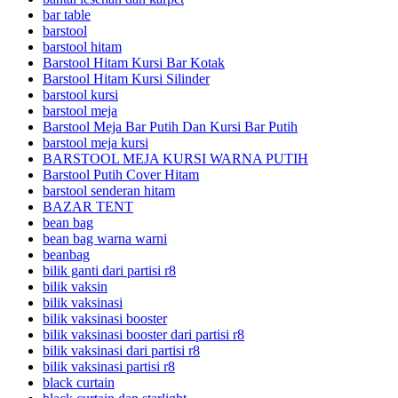
bar table
barstool
barstool hitam
Barstool Hitam Kursi Bar Kotak
Barstool Hitam Kursi Silinder
barstool kursi
barstool meja
Barstool Meja Bar Putih Dan Kursi Bar Putih
barstool meja kursi
BARSTOOL MEJA KURSI WARNA PUTIH
Barstool Putih Cover Hitam
barstool senderan hitam
BAZAR TENT
bean bag
bean bag warna warni
beanbag
bilik ganti dari partisi r8
bilik vaksin
bilik vaksinasi
bilik vaksinasi booster
bilik vaksinasi booster dari partisi r8
bilik vaksinasi dari partisi r8
bilik vaksinasi partisi r8
black curtain