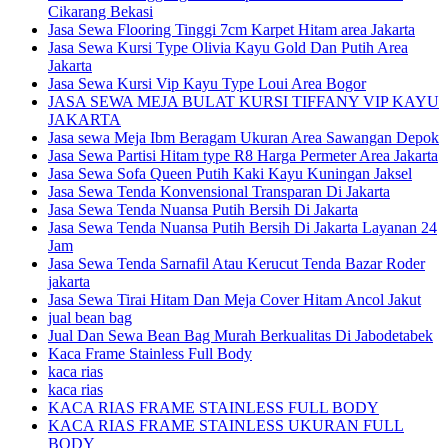
Cikarang Bekasi
Jasa Sewa Flooring Tinggi 7cm Karpet Hitam area Jakarta
Jasa Sewa Kursi Type Olivia Kayu Gold Dan Putih Area
Jakarta
Jasa Sewa Kursi Vip Kayu Type Loui Area Bogor
JASA SEWA MEJA BULAT KURSI TIFFANY VIP KAYU
JAKARTA
Jasa sewa Meja Ibm Beragam Ukuran Area Sawangan Depok
Jasa Sewa Partisi Hitam type R8 Harga Permeter Area Jakarta
Jasa Sewa Sofa Queen Putih Kaki Kayu Kuningan Jaksel
Jasa Sewa Tenda Konvensional Transparan Di Jakarta
Jasa Sewa Tenda Nuansa Putih Bersih Di Jakarta
Jasa Sewa Tenda Nuansa Putih Bersih Di Jakarta Layanan 24
Jam
Jasa Sewa Tenda Sarnafil Atau Kerucut Tenda Bazar Roder
jakarta
Jasa Sewa Tirai Hitam Dan Meja Cover Hitam Ancol Jakut
jual bean bag
Jual Dan Sewa Bean Bag Murah Berkualitas Di Jabodetabek
Kaca Frame Stainless Full Body
kaca rias
kaca rias
KACA RIAS FRAME STAINLESS FULL BODY
KACA RIAS FRAME STAINLESS UKURAN FULL
BODY