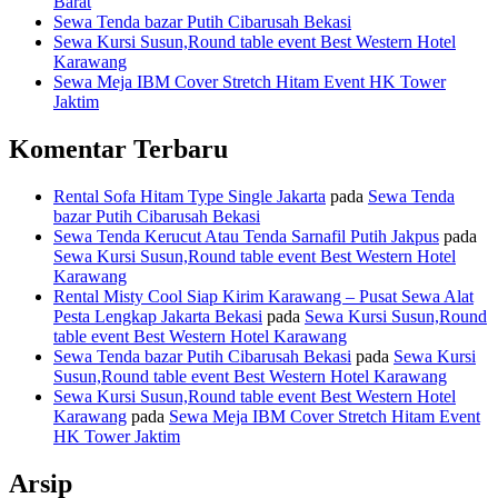
Barat
Sewa Tenda bazar Putih Cibarusah Bekasi
Sewa Kursi Susun,Round table event Best Western Hotel
Karawang
Sewa Meja IBM Cover Stretch Hitam Event HK Tower
Jaktim
Komentar Terbaru
Rental Sofa Hitam Type Single Jakarta
pada
Sewa Tenda
bazar Putih Cibarusah Bekasi
Sewa Tenda Kerucut Atau Tenda Sarnafil Putih Jakpus
pada
Sewa Kursi Susun,Round table event Best Western Hotel
Karawang
Rental Misty Cool Siap Kirim Karawang – Pusat Sewa Alat
Pesta Lengkap Jakarta Bekasi
pada
Sewa Kursi Susun,Round
table event Best Western Hotel Karawang
Sewa Tenda bazar Putih Cibarusah Bekasi
pada
Sewa Kursi
Susun,Round table event Best Western Hotel Karawang
Sewa Kursi Susun,Round table event Best Western Hotel
Karawang
pada
Sewa Meja IBM Cover Stretch Hitam Event
HK Tower Jaktim
Arsip