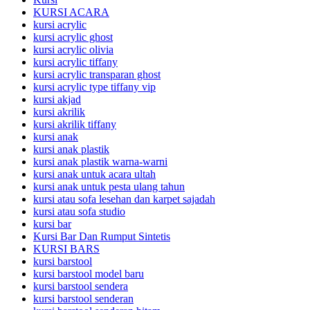
KURSI ACARA
kursi acrylic
kursi acrylic ghost
kursi acrylic olivia
kursi acrylic tiffany
kursi acrylic transparan ghost
kursi acrylic type tiffany vip
kursi akjad
kursi akrilik
kursi akrilik tiffany
kursi anak
kursi anak plastik
kursi anak plastik warna-warni
kursi anak untuk acara ultah
kursi anak untuk pesta ulang tahun
kursi atau sofa lesehan dan karpet sajadah
kursi atau sofa studio
kursi bar
Kursi Bar Dan Rumput Sintetis
KURSI BARS
kursi barstool
kursi barstool model baru
kursi barstool sendera
kursi barstool senderan