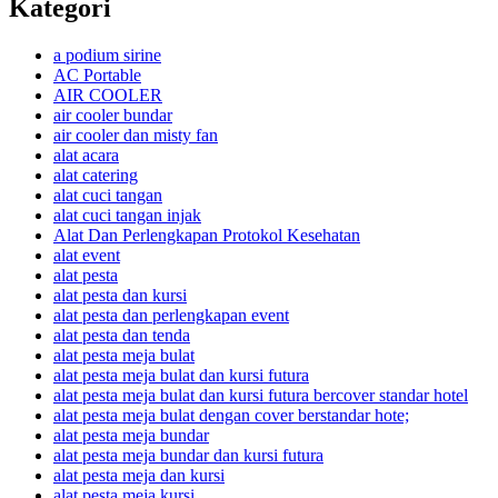
Kategori
a podium sirine
AC Portable
AIR COOLER
air cooler bundar
air cooler dan misty fan
alat acara
alat catering
alat cuci tangan
alat cuci tangan injak
Alat Dan Perlengkapan Protokol Kesehatan
alat event
alat pesta
alat pesta dan kursi
alat pesta dan perlengkapan event
alat pesta dan tenda
alat pesta meja bulat
alat pesta meja bulat dan kursi futura
alat pesta meja bulat dan kursi futura bercover standar hotel
alat pesta meja bulat dengan cover berstandar hote;
alat pesta meja bundar
alat pesta meja bundar dan kursi futura
alat pesta meja dan kursi
alat pesta meja kursi