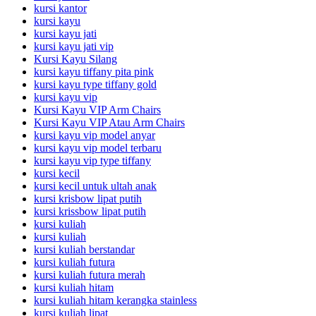
kursi kantor
kursi kayu
kursi kayu jati
kursi kayu jati vip
Kursi Kayu Silang
kursi kayu tiffany pita pink
kursi kayu type tiffany gold
kursi kayu vip
Kursi Kayu VIP Arm Chairs
Kursi Kayu VIP Atau Arm Chairs
kursi kayu vip model anyar
kursi kayu vip model terbaru
kursi kayu vip type tiffany
kursi kecil
kursi kecil untuk ultah anak
kursi krisbow lipat putih
kursi krissbow lipat putih
kursi kuliah
kursi kuliah
kursi kuliah berstandar
kursi kuliah futura
kursi kuliah futura merah
kursi kuliah hitam
kursi kuliah hitam kerangka stainless
kursi kuliah lipat