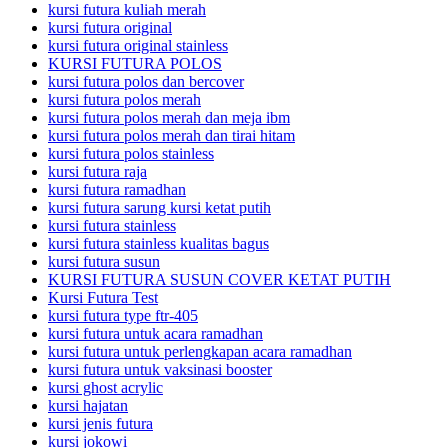
kursi futura kuliah merah
kursi futura original
kursi futura original stainless
KURSI FUTURA POLOS
kursi futura polos dan bercover
kursi futura polos merah
kursi futura polos merah dan meja ibm
kursi futura polos merah dan tirai hitam
kursi futura polos stainless
kursi futura raja
kursi futura ramadhan
kursi futura sarung kursi ketat putih
kursi futura stainless
kursi futura stainless kualitas bagus
kursi futura susun
KURSI FUTURA SUSUN COVER KETAT PUTIH
Kursi Futura Test
kursi futura type ftr-405
kursi futura untuk acara ramadhan
kursi futura untuk perlengkapan acara ramadhan
kursi futura untuk vaksinasi booster
kursi ghost acrylic
kursi hajatan
kursi jenis futura
kursi jokowi