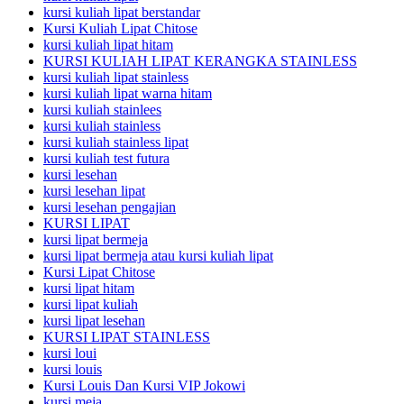
kursi kuliah lipat berstandar
Kursi Kuliah Lipat Chitose
kursi kuliah lipat hitam
KURSI KULIAH LIPAT KERANGKA STAINLESS
kursi kuliah lipat stainless
kursi kuliah lipat warna hitam
kursi kuliah stainlees
kursi kuliah stainless
kursi kuliah stainless lipat
kursi kuliah test futura
kursi lesehan
kursi lesehan lipat
kursi lesehan pengajian
KURSI LIPAT
kursi lipat bermeja
kursi lipat bermeja atau kursi kuliah lipat
Kursi Lipat Chitose
kursi lipat hitam
kursi lipat kuliah
kursi lipat lesehan
KURSI LIPAT STAINLESS
kursi loui
kursi louis
Kursi Louis Dan Kursi VIP Jokowi
kursi meja