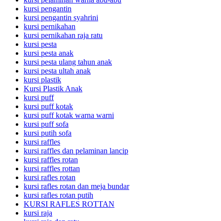
kursi pengantin
kursi pengantin syahrini
kursi pernikahan
kursi pernikahan raja ratu
kursi pesta
kursi pesta anak
kursi pesta ulang tahun anak
kursi pesta ultah anak
kursi plastik
Kursi Plastik Anak
kursi puff
kursi puff kotak
kursi puff kotak warna warni
kursi puff sofa
kursi putih sofa
kursi raffles
kursi raffles dan pelaminan lancip
kursi raffles rotan
kursi raffles rottan
kursi rafles rotan
kursi rafles rotan dan meja bundar
kursi rafles rotan putih
KURSI RAFLES ROTTAN
kursi raja