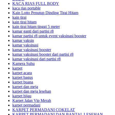
KACA RIAS FULL BODY
kaca rias portable
Kain Lotto Penutup Dinding Tirai Hitam
kain tirai
kain tirai hitam
kain tirai hitam tinggi 5 meter
kamar ganti dari partisi r8
kamar partisi r8 untuk event vaksinasi booster
kamar vaksin
kamar vaksinasi
kamar vaksinasi booster
kamar vaksinasi booster dari partisi r8
kamar vaksinasi dari partisi r8
Kamera Suhu
karpet
karpet acara
karpet bagus
karpet buana
karpet dan meja
karpet dan meja lesehan
karpet hijau
Karpet Jalan Vip Merah
karpet permadani
KARPET PERMADANI COKELAT
KARPET PERMADANI DAN BANTAL LESEHAN