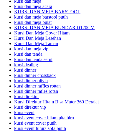
kursi dan meja
kursi dan meja acara
KURSI DAN MEJA BARSTOOL
kursi dan meja barstool putih
kursi dan meja bulat
KURSI DAN MEJA BUNDAR D120CM
Kursi Dan Meja Cover Hitam
Kursi Dan Meja Lesehan
Kursi Dan Meja Taman
kursi dan meja vip
kursi dan tenda
kursi dan tenda serut
kursi dealing
kursi dinner
kursi dinner crossback
kursi dinner olivia
kursi dinner raffles rottan
kursi dinner rafles rotan
kursi direktur
Kursi Direktur Hitam Bisa Muter 360 Derajat
kursi direktur vip
kursi event
kursi event cover hitam pita biru
kursi event cover putih
kursi event futura sofa putih