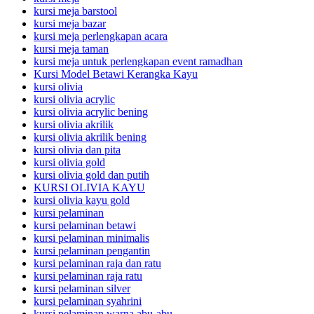
kursi meja barstool
kursi meja bazar
kursi meja perlengkapan acara
kursi meja taman
kursi meja untuk perlengkapan event ramadhan
Kursi Model Betawi Kerangka Kayu
kursi olivia
kursi olivia acrylic
kursi olivia acrylic bening
kursi olivia akrilik
kursi olivia akrilik bening
kursi olivia dan pita
kursi olivia gold
kursi olivia gold dan putih
KURSI OLIVIA KAYU
kursi olivia kayu gold
kursi pelaminan
kursi pelaminan betawi
kursi pelaminan minimalis
kursi pelaminan pengantin
kursi pelaminan raja dan ratu
kursi pelaminan raja ratu
kursi pelaminan silver
kursi pelaminan syahrini
kursi pelaminan warna abu-abu