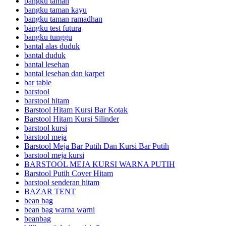
bangku taman
bangku taman kayu
bangku taman ramadhan
bangku test futura
bangku tunggu
bantal alas duduk
bantal duduk
bantal lesehan
bantal lesehan dan karpet
bar table
barstool
barstool hitam
Barstool Hitam Kursi Bar Kotak
Barstool Hitam Kursi Silinder
barstool kursi
barstool meja
Barstool Meja Bar Putih Dan Kursi Bar Putih
barstool meja kursi
BARSTOOL MEJA KURSI WARNA PUTIH
Barstool Putih Cover Hitam
barstool senderan hitam
BAZAR TENT
bean bag
bean bag warna warni
beanbag