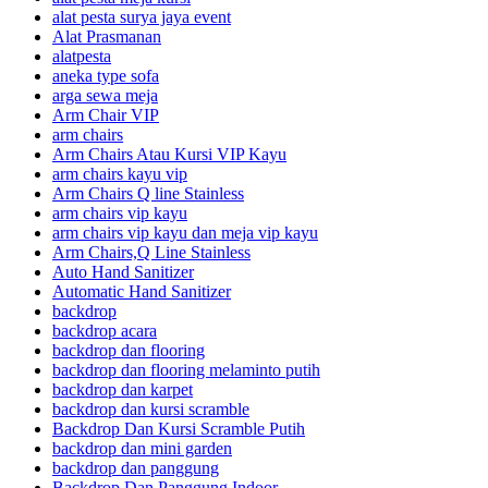
alat pesta surya jaya event
Alat Prasmanan
alatpesta
aneka type sofa
arga sewa meja
Arm Chair VIP
arm chairs
Arm Chairs Atau Kursi VIP Kayu
arm chairs kayu vip
Arm Chairs Q line Stainless
arm chairs vip kayu
arm chairs vip kayu dan meja vip kayu
Arm Chairs,Q Line Stainless
Auto Hand Sanitizer
Automatic Hand Sanitizer
backdrop
backdrop acara
backdrop dan flooring
backdrop dan flooring melaminto putih
backdrop dan karpet
backdrop dan kursi scramble
Backdrop Dan Kursi Scramble Putih
backdrop dan mini garden
backdrop dan panggung
Backdrop Dan Panggung Indoor