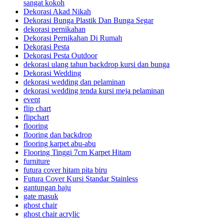
sangat kokoh
Dekorasi Akad Nikah
Dekorasi Bunga Plastik Dan Bunga Segar
dekorasi pernikahan
Dekorasi Pernikahan Di Rumah
Dekorasi Pesta
Dekorasi Pesta Outdoor
dekorasi ulang tahun backdrop kursi dan bunga
Dekorasi Wedding
dekorasi wedding dan pelaminan
dekorasi wedding tenda kursi meja pelaminan
event
flip chart
flipchart
flooring
flooring dan backdrop
flooring karpet abu-abu
Flooring Tinggi 7cm Karpet Hitam
furniture
futura cover hitam pita biru
Futura Cover Kursi Standar Stainless
gantungan baju
gate masuk
ghost chair
ghost chair acrylic