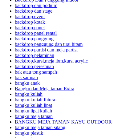
backdrop dan podium
backdrop dan stage
backdrop event
backdrop kotak
backdrop panel
backdrop panel rental
backdrop panggung
backdrop panggung dan tirai hitam
backdrop partisi dan meja partisi
backdrop pelaminan
backdrop,kursi,meja ibm,kursi acrylic
backdrpo peresmian
bak atau tong sampah
bak sampah
bangku anak
Bangku dan Meja taman Extra
bangku kuliah
bangku kuliah futura
bangku kuliah lipat
bangku lipat kuliah
bangku meja taman
BANGKU MEJA TAMAN KAYU OUTDOOR
bangku meja taman silang
bangku plastik