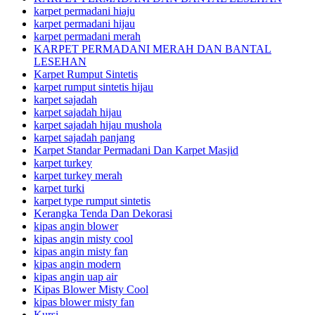
karpet permadani hiaju
karpet permadani hijau
karpet permadani merah
KARPET PERMADANI MERAH DAN BANTAL
LESEHAN
Karpet Rumput Sintetis
karpet rumput sintetis hijau
karpet sajadah
karpet sajadah hijau
karpet sajadah hijau mushola
karpet sajadah panjang
Karpet Standar Permadani Dan Karpet Masjid
karpet turkey
karpet turkey merah
karpet turki
karpet type rumput sintetis
Kerangka Tenda Dan Dekorasi
kipas angin blower
kipas angin misty cool
kipas angin misty fan
kipas angin modern
kipas angin uap air
Kipas Blower Misty Cool
kipas blower misty fan
Kursi