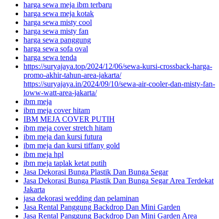
harga sewa meja ibm terbaru
harga sewa meja kotak
harga sewa misty cool
harga sewa misty fan
harga sewa panggung
harga sewa sofa oval
harga sewa tenda
https://suryajaya.top/2024/12/06/sewa-kursi-crossback-harga-
promo-akhir-tahun-area-jakarta/
https://suryajaya.in/2024/09/10/sewa-air-cooler-dan-misty-fan-
loww-watt-area-jakarta/
ibm meja
ibm meja cover hitam
IBM MEJA COVER PUTIH
ibm meja cover stretch hitam
ibm meja dan kursi futura
ibm meja dan kursi tiffany gold
ibm meja hpl
ibm meja taplak ketat putih
Jasa Dekorasi Bunga Plastik Dan Bunga Segar
Jasa Dekorasi Bunga Plastik Dan Bunga Segar Area Terdekat
Jakarta
jasa dekorasi wedding dan pelaminan
Jasa Rental Panggung Backdrop Dan Mini Garden
Jasa Rental Panggung Backdrop Dan Mini Garden Area