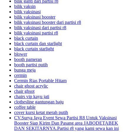
bilik ganti dari partisi r8
bilik vaksin
bilik vaksinasi
bilik vaksinasi booster
bilik vaksinasi booster dari partisi r8
bilik vaksinasi dari partisi r8
bilik vaksinasi partisi r8
black curtain
black curtain dan starlight
black curtain starlight
blower
booth pameran
booth partisi putih
bunga meja
cermin
Cermin Rias Portable Hitam
chair ghost acrylic
chair ghsot
chairs vip kayu jati
clothesline gantungan baju
coffee table
cover kursi ketat merah putih
CV.Surya Jaya Event Sewa Partisi R8 Untuk Vaksinasi
Booster Siap Kirim Dan Pasang area JABODETABEK
DAN SEKITARNYA.Partisi r8 yang kami sewa kan ini