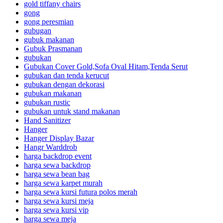
gold tiffany chairs
gong
gong peresmian
gubugan
gubuk makanan
Gubuk Prasmanan
gubukan
Gubukan Cover Gold,Sofa Oval Hitam,Tenda Serut
gubukan dan tenda kerucut
gubukan dengan dekorasi
gubukan makanan
gubukan rustic
gubukan untuk stand makanan
Hand Sanitizer
Hanger
Hanger Display Bazar
Hangr Warddrob
harga backdrop event
harga sewa backdrop
harga sewa bean bag
harga sewa karpet murah
harga sewa kursi futura polos merah
harga sewa kursi meja
harga sewa kursi vip
harga sewa meja