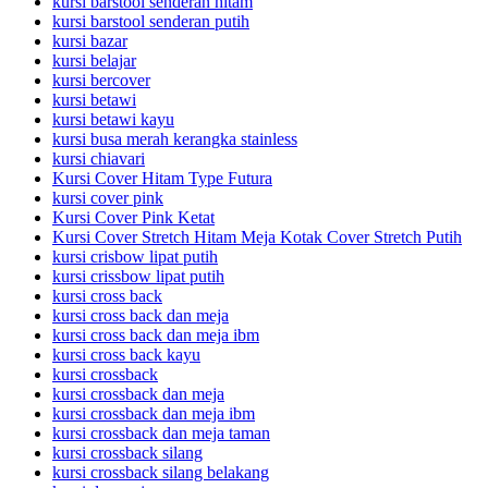
kursi barstool senderan hitam
kursi barstool senderan putih
kursi bazar
kursi belajar
kursi bercover
kursi betawi
kursi betawi kayu
kursi busa merah kerangka stainless
kursi chiavari
Kursi Cover Hitam Type Futura
kursi cover pink
Kursi Cover Pink Ketat
Kursi Cover Stretch Hitam Meja Kotak Cover Stretch Putih
kursi crisbow lipat putih
kursi crissbow lipat putih
kursi cross back
kursi cross back dan meja
kursi cross back dan meja ibm
kursi cross back kayu
kursi crossback
kursi crossback dan meja
kursi crossback dan meja ibm
kursi crossback dan meja taman
kursi crossback silang
kursi crossback silang belakang