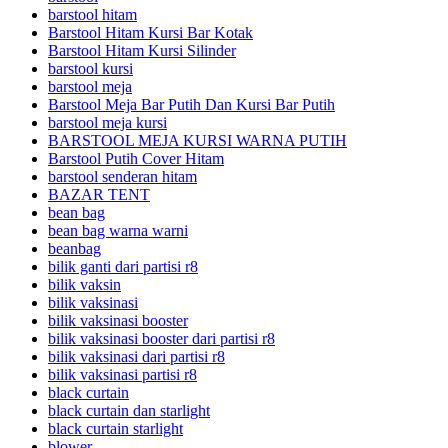
barstool hitam
Barstool Hitam Kursi Bar Kotak
Barstool Hitam Kursi Silinder
barstool kursi
barstool meja
Barstool Meja Bar Putih Dan Kursi Bar Putih
barstool meja kursi
BARSTOOL MEJA KURSI WARNA PUTIH
Barstool Putih Cover Hitam
barstool senderan hitam
BAZAR TENT
bean bag
bean bag warna warni
beanbag
bilik ganti dari partisi r8
bilik vaksin
bilik vaksinasi
bilik vaksinasi booster
bilik vaksinasi booster dari partisi r8
bilik vaksinasi dari partisi r8
bilik vaksinasi partisi r8
black curtain
black curtain dan starlight
black curtain starlight
blower