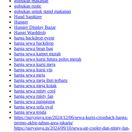
gubukan makanan
gubukan rustic
gubukan untuk stand makanan
Hand Sanitizer
Hanger
Hanger Display Bazar
Hangr Warddrob
harga backdrop event
harga sewa backdrop
harga sewa bean bag
harga sewa karpet murah
harga sewa kursi futura polos merah
harga sewa kursi meja
harga sewa kursi vip
harga sewa meja
harga sewa meja ibm terbaru
harga sewa meja kotak
harga sewa misty cool
harga sewa misty fan
harga sewa panggung
harga sewa sofa oval
harga sewa tenda
https://suryajaya.top/2024/12/06/sewa-kursi-crossback-harga-
promo-akhir-tahun-area-jakarta/
https://suryajaya.in/2024/09/10/sewa-air-cooler-dan-misty-fan-