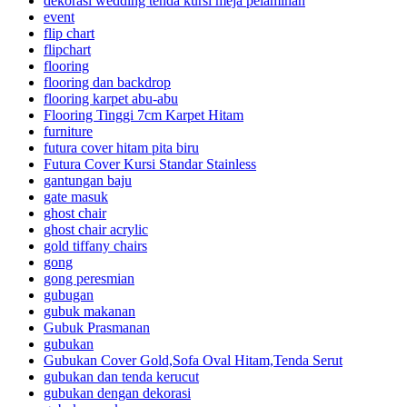
dekorasi wedding tenda kursi meja pelaminan
event
flip chart
flipchart
flooring
flooring dan backdrop
flooring karpet abu-abu
Flooring Tinggi 7cm Karpet Hitam
furniture
futura cover hitam pita biru
Futura Cover Kursi Standar Stainless
gantungan baju
gate masuk
ghost chair
ghost chair acrylic
gold tiffany chairs
gong
gong peresmian
gubugan
gubuk makanan
Gubuk Prasmanan
gubukan
Gubukan Cover Gold,Sofa Oval Hitam,Tenda Serut
gubukan dan tenda kerucut
gubukan dengan dekorasi