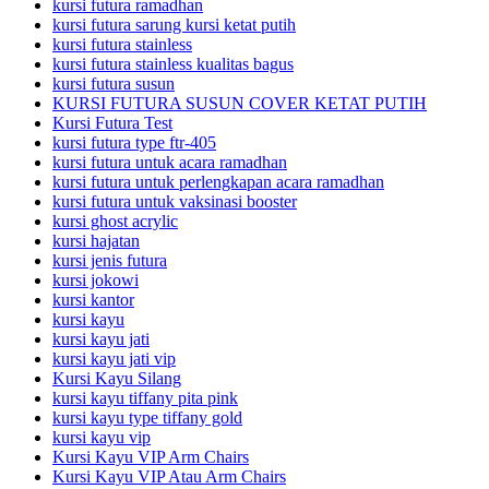
kursi futura ramadhan
kursi futura sarung kursi ketat putih
kursi futura stainless
kursi futura stainless kualitas bagus
kursi futura susun
KURSI FUTURA SUSUN COVER KETAT PUTIH
Kursi Futura Test
kursi futura type ftr-405
kursi futura untuk acara ramadhan
kursi futura untuk perlengkapan acara ramadhan
kursi futura untuk vaksinasi booster
kursi ghost acrylic
kursi hajatan
kursi jenis futura
kursi jokowi
kursi kantor
kursi kayu
kursi kayu jati
kursi kayu jati vip
Kursi Kayu Silang
kursi kayu tiffany pita pink
kursi kayu type tiffany gold
kursi kayu vip
Kursi Kayu VIP Arm Chairs
Kursi Kayu VIP Atau Arm Chairs