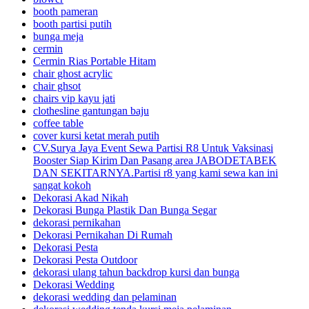
booth pameran
booth partisi putih
bunga meja
cermin
Cermin Rias Portable Hitam
chair ghost acrylic
chair ghsot
chairs vip kayu jati
clothesline gantungan baju
coffee table
cover kursi ketat merah putih
CV.Surya Jaya Event Sewa Partisi R8 Untuk Vaksinasi
Booster Siap Kirim Dan Pasang area JABODETABEK
DAN SEKITARNYA.Partisi r8 yang kami sewa kan ini
sangat kokoh
Dekorasi Akad Nikah
Dekorasi Bunga Plastik Dan Bunga Segar
dekorasi pernikahan
Dekorasi Pernikahan Di Rumah
Dekorasi Pesta
Dekorasi Pesta Outdoor
dekorasi ulang tahun backdrop kursi dan bunga
Dekorasi Wedding
dekorasi wedding dan pelaminan