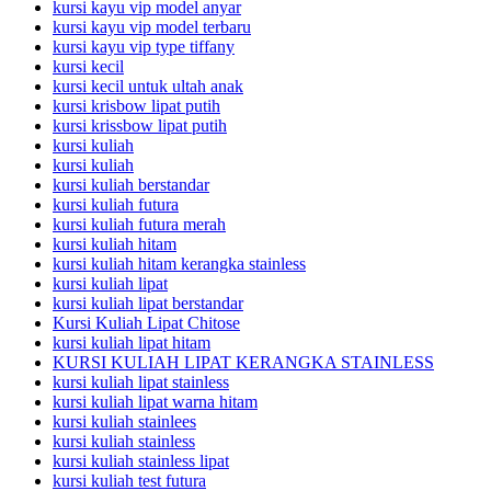
kursi kayu vip model anyar
kursi kayu vip model terbaru
kursi kayu vip type tiffany
kursi kecil
kursi kecil untuk ultah anak
kursi krisbow lipat putih
kursi krissbow lipat putih
kursi kuliah
kursi kuliah
kursi kuliah berstandar
kursi kuliah futura
kursi kuliah futura merah
kursi kuliah hitam
kursi kuliah hitam kerangka stainless
kursi kuliah lipat
kursi kuliah lipat berstandar
Kursi Kuliah Lipat Chitose
kursi kuliah lipat hitam
KURSI KULIAH LIPAT KERANGKA STAINLESS
kursi kuliah lipat stainless
kursi kuliah lipat warna hitam
kursi kuliah stainlees
kursi kuliah stainless
kursi kuliah stainless lipat
kursi kuliah test futura