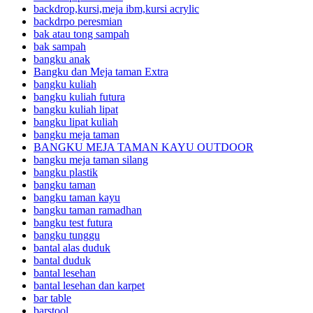
backdrop,kursi,meja ibm,kursi acrylic
backdrpo peresmian
bak atau tong sampah
bak sampah
bangku anak
Bangku dan Meja taman Extra
bangku kuliah
bangku kuliah futura
bangku kuliah lipat
bangku lipat kuliah
bangku meja taman
BANGKU MEJA TAMAN KAYU OUTDOOR
bangku meja taman silang
bangku plastik
bangku taman
bangku taman kayu
bangku taman ramadhan
bangku test futura
bangku tunggu
bantal alas duduk
bantal duduk
bantal lesehan
bantal lesehan dan karpet
bar table
barstool