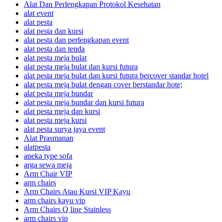
Alat Dan Perlengkapan Protokol Kesehatan
alat event
alat pesta
alat pesta dan kursi
alat pesta dan perlengkapan event
alat pesta dan tenda
alat pesta meja bulat
alat pesta meja bulat dan kursi futura
alat pesta meja bulat dan kursi futura bercover standar hotel
alat pesta meja bulat dengan cover berstandar hote;
alat pesta meja bundar
alat pesta meja bundar dan kursi futura
alat pesta meja dan kursi
alat pesta meja kursi
alat pesta surya jaya event
Alat Prasmanan
alatpesta
aneka type sofa
arga sewa meja
Arm Chair VIP
arm chairs
Arm Chairs Atau Kursi VIP Kayu
arm chairs kayu vip
Arm Chairs Q line Stainless
arm chairs vip