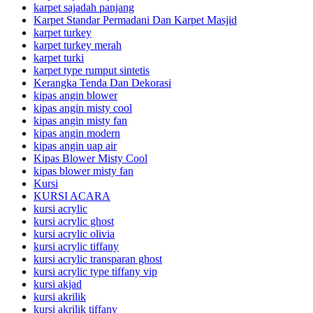
karpet sajadah panjang
Karpet Standar Permadani Dan Karpet Masjid
karpet turkey
karpet turkey merah
karpet turki
karpet type rumput sintetis
Kerangka Tenda Dan Dekorasi
kipas angin blower
kipas angin misty cool
kipas angin misty fan
kipas angin modern
kipas angin uap air
Kipas Blower Misty Cool
kipas blower misty fan
Kursi
KURSI ACARA
kursi acrylic
kursi acrylic ghost
kursi acrylic olivia
kursi acrylic tiffany
kursi acrylic transparan ghost
kursi acrylic type tiffany vip
kursi akjad
kursi akrilik
kursi akrilik tiffany