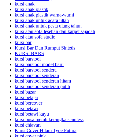
kursi anak
kursi anak plastik
kursi anak plastik warna-warni
kursi anak untuk acara ultah
kursi anak untuk pesta ulang tahun
kursi atau sofa lesehan dan karpet sajadah
kursi atau sofa studio
kursi bar
Kursi Bar Dan Rumput Sintetis
KURSI BARS
kursi barstool
kursi barstool model baru
kursi barstool sendera
kursi barstool senderan
kursi barstool senderan hitam
kursi barstool senderan putih
kursi bazar
kursi belajar
kursi bercover
kursi betawi
kursi betawi kayu
kursi busa merah kerangka stainless
kursi chiavari
Kursi Cover Hitam Type Futura
kursi cover pink