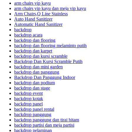
arm chairs vip kayu
arm chairs vip kayu dan meja vip kayu
Arm Chairs,Q Line Stainless
Auto Hand Sanitizer
Automatic Hand Sanitizer
backdrop
backdrop acara
backdrop dan flooring
backdrop dan flooring melaminto putih
backdrop dan karpet
backdrop dan kursi scramble
Backdrop Dan Kursi Scramble Putih
backdrop dan mini garden
backdrop dan panggung
Backdrop Dan Panggung Indoor
backdrop dan podium
backdrop dan stage
backdrop event
backdrop kotak
backdrop panel
backdrop panel rental
backdrop panggung
backdrop panggung dan tirai hitam
backdrop partisi dan meja partisi
backdrop pelaminan