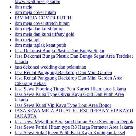
loww-watt-area-jakarta/
ibm meja
ibm meja cover hitam
IBM MEJA COVER PUTIH
ibm meja cover stretch hitam
ibm meja dan kursi futura
ibm meja dan kursi tiffany gold
ibm meja hpl
ibm meja taplak ketat putih
Jasa Dekorasi Bunga Plastik Dan Bunga Segar
Jasa Dekorasi Bunga Plastik Dan Bunga Segar Area Terdekat
Jakarta
jasa dekorasi wedding dan pelaminan
Jasa Rental Panggung Backdrop Dan Mini Garden
Jasa Rental Panggung Backdrop Dan Mini Garden Area
Cikarang Bekasi
Jasa Sewa Flooring Tinggi 7cm Karpet Hitam area Jakarta
Jasa Sewa Kursi Type Olivia Kayu Gold Dan Putih Area
Jakarta
Jasa Sewa Kursi Vip Kayu Type Loui Area Bogor
JASA SEWA MEJA BULAT KURSI TIFFANY VIP KAYU
JAKARTA
Jasa sewa Meja Ibm Beragam Ukuran Area Sawangan Depok
Jasa Sewa Partisi Hitam type R8 Harga Permeter Area Jakarta
Jasa Sewa Sofa Queen Putih Kaki Kayu Kuningan Jaksel