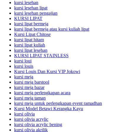
kursi lesehan
kursi lesehan lipat
kursi lesehan pengajian
KURSI LIPAT
kursi lipat bermeja
kursi lipat bermeja atau kursi kuliah lipat
Kursi Lipat Chitose
kursi lipat hitam
kursi lipat kuliah
kursi lipat lesehan
KURSI LIPAT STAINLESS
kursi loui
kursi louis
Kursi Louis Dan Kursi VIP Jokowi
kursi meja
kursi meja barstool
kursi meja bazar
kursi meja perlengkapan acara
kursi meja taman
kursi meja untuk perlengkapan event ramadhan
Kursi Model Betawi Kerangka Kayu
kursi olivia
kursi olivia acrylic
kursi olivia acrylic bening
kursi olivia akrilik