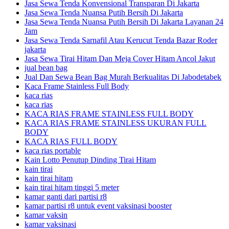
Jasa Sewa Tenda Konvensional Transparan Di Jakarta
Jasa Sewa Tenda Nuansa Putih Bersih Di Jakarta
Jasa Sewa Tenda Nuansa Putih Bersih Di Jakarta Layanan 24
Jam
Jasa Sewa Tenda Sarnafil Atau Kerucut Tenda Bazar Roder
jakarta
Jasa Sewa Tirai Hitam Dan Meja Cover Hitam Ancol Jakut
jual bean bag
Jual Dan Sewa Bean Bag Murah Berkualitas Di Jabodetabek
Kaca Frame Stainless Full Body
kaca rias
kaca rias
KACA RIAS FRAME STAINLESS FULL BODY
KACA RIAS FRAME STAINLESS UKURAN FULL
BODY
KACA RIAS FULL BODY
kaca rias portable
Kain Lotto Penutup Dinding Tirai Hitam
kain tirai
kain tirai hitam
kain tirai hitam tinggi 5 meter
kamar ganti dari partisi r8
kamar partisi r8 untuk event vaksinasi booster
kamar vaksin
kamar vaksinasi