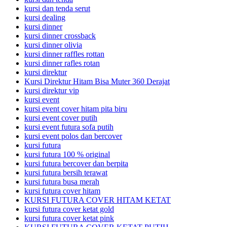
kursi dan tenda serut
kursi dealing
kursi dinner
kursi dinner crossback
kursi dinner olivia
kursi dinner raffles rottan
kursi dinner rafles rotan
kursi direktur
Kursi Direktur Hitam Bisa Muter 360 Derajat
kursi direktur vip
kursi event
kursi event cover hitam pita biru
kursi event cover putih
kursi event futura sofa putih
kursi event polos dan bercover
kursi futura
kursi futura 100 % original
kursi futura bercover dan berpita
kursi futura bersih terawat
kursi futura busa merah
kursi futura cover hitam
KURSI FUTURA COVER HITAM KETAT
kursi futura cover ketat gold
kursi futura cover ketat pink