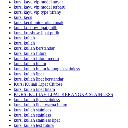
kursi kayu vip model anyar
kursi kayu vip model terbaru
kursi kayu vip type tiffany
kursi kecil
kursi kecil untuk ultah anak
kursi krisbow lipat putih
kursi krissbow lipat putih
kursi kuliah
kursi kuliah
kursi kuliah berstandar
kursi kuliah futura
kursi kuliah futura merah
kursi kuliah hitam
kursi kuliah hitam kerangka stainless
kursi kuliah lipat
kursi kuliah lipat berstandar
Kursi Kuliah Lipat Chitose
kursi kuliah lipat hitam
KURSI KULIAH LIPAT KERANGKA STAINLESS
kursi kuliah lipat stainless
kursi kuliah lipat warna hitam
kursi kuliah stainlees
kursi kuliah stainless
kursi kuliah stainless lipat
kursi kuliah test futura