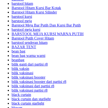
barstool hitam
Barstool Hitam Kursi Bar Kotak
Barstool Hitam Kursi Silinder
barstool kursi
barstool meja
Barstool Meja Bar Putih Dan Kursi Bar Putih
barstool meja kursi
BARSTOOL MEJA KURSI WARNA PUTIH
Barstool Putih Cover Hitam
barstool senderan hitam
BAZAR TENT
bean bag
bean bag warna warni
beanbag
bilik ganti dari partisi r8
bilik vaksin
bilik vaksinasi
bilik vaksinasi booster
bilik vaksinasi booster dari partisi r8
bilik vaksinasi dari partisi r8
bilik vaksinasi partisi r8
black curtain
black curtain dan starlight
black curtain starlight
blower