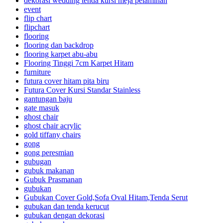
dekorasi wedding tenda kursi meja pelaminan
event
flip chart
flipchart
flooring
flooring dan backdrop
flooring karpet abu-abu
Flooring Tinggi 7cm Karpet Hitam
furniture
futura cover hitam pita biru
Futura Cover Kursi Standar Stainless
gantungan baju
gate masuk
ghost chair
ghost chair acrylic
gold tiffany chairs
gong
gong peresmian
gubugan
gubuk makanan
Gubuk Prasmanan
gubukan
Gubukan Cover Gold,Sofa Oval Hitam,Tenda Serut
gubukan dan tenda kerucut
gubukan dengan dekorasi