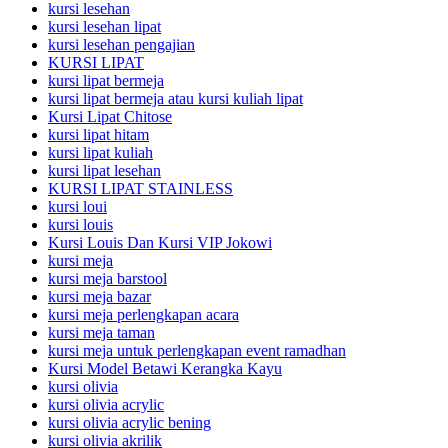
kursi lesehan
kursi lesehan lipat
kursi lesehan pengajian
KURSI LIPAT
kursi lipat bermeja
kursi lipat bermeja atau kursi kuliah lipat
Kursi Lipat Chitose
kursi lipat hitam
kursi lipat kuliah
kursi lipat lesehan
KURSI LIPAT STAINLESS
kursi loui
kursi louis
Kursi Louis Dan Kursi VIP Jokowi
kursi meja
kursi meja barstool
kursi meja bazar
kursi meja perlengkapan acara
kursi meja taman
kursi meja untuk perlengkapan event ramadhan
Kursi Model Betawi Kerangka Kayu
kursi olivia
kursi olivia acrylic
kursi olivia acrylic bening
kursi olivia akrilik