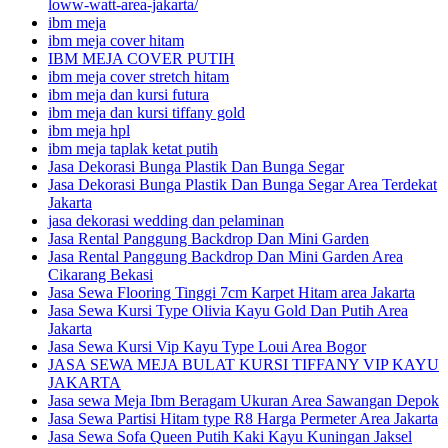
loww-watt-area-jakarta/
ibm meja
ibm meja cover hitam
IBM MEJA COVER PUTIH
ibm meja cover stretch hitam
ibm meja dan kursi futura
ibm meja dan kursi tiffany gold
ibm meja hpl
ibm meja taplak ketat putih
Jasa Dekorasi Bunga Plastik Dan Bunga Segar
Jasa Dekorasi Bunga Plastik Dan Bunga Segar Area Terdekat
Jakarta
jasa dekorasi wedding dan pelaminan
Jasa Rental Panggung Backdrop Dan Mini Garden
Jasa Rental Panggung Backdrop Dan Mini Garden Area
Cikarang Bekasi
Jasa Sewa Flooring Tinggi 7cm Karpet Hitam area Jakarta
Jasa Sewa Kursi Type Olivia Kayu Gold Dan Putih Area
Jakarta
Jasa Sewa Kursi Vip Kayu Type Loui Area Bogor
JASA SEWA MEJA BULAT KURSI TIFFANY VIP KAYU
JAKARTA
Jasa sewa Meja Ibm Beragam Ukuran Area Sawangan Depok
Jasa Sewa Partisi Hitam type R8 Harga Permeter Area Jakarta
Jasa Sewa Sofa Queen Putih Kaki Kayu Kuningan Jaksel