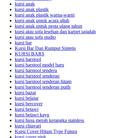
kursi anak
kursi anak plastik
kursi anak plastik warna-warni
kursi anak untuk acara ultah
kursi anak untuk pesta ulang tahun
kursi atau sofa lesehan dan karpet sajadah
kursi atau sofa studio
kursi bar
Kursi Bar Dan Rumput Sintetis
KURSI BARS
kursi barstool
kursi barstool model baru
kursi barstool sendera
kursi barstool senderan
kursi barstool senderan hitam
kursi barstool senderan putih
kursi bazar
kursi belajar
kursi bercover
kursi betawi
kursi betawi kayu
kursi busa merah kerangka stainless
kursi chiavari
Kursi Cover Hitam Type Futura
kursi cover pink