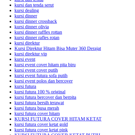
kursi dan tenda serut
kursi dealing
kursi dinner
kursi dinner crossback
kursi dinner olivia
kursi dinner raffles rottan
kursi dinner rafles rotan
kursi direktur
Kursi Direktur Hitam Bisa Muter 360 Derajat
kursi direktur vip
kursi event
kursi event cover hitam pita biru
kursi event cover putih
kursi event futura sofa putih
kursi event polos dan bercover
kursi futura
kursi futura 100 % original
kursi futura bercover dan berpita
kursi futura bersih terawat
kursi futura busa merah
kursi futura cover hitam
KURSI FUTURA COVER HITAM KETAT
kursi futura cover ketat gold
kursi futura cover ketat pink