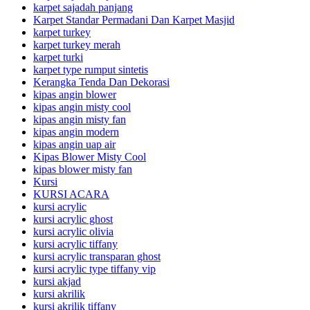
karpet sajadah panjang
Karpet Standar Permadani Dan Karpet Masjid
karpet turkey
karpet turkey merah
karpet turki
karpet type rumput sintetis
Kerangka Tenda Dan Dekorasi
kipas angin blower
kipas angin misty cool
kipas angin misty fan
kipas angin modern
kipas angin uap air
Kipas Blower Misty Cool
kipas blower misty fan
Kursi
KURSI ACARA
kursi acrylic
kursi acrylic ghost
kursi acrylic olivia
kursi acrylic tiffany
kursi acrylic transparan ghost
kursi acrylic type tiffany vip
kursi akjad
kursi akrilik
kursi akrilik tiffany