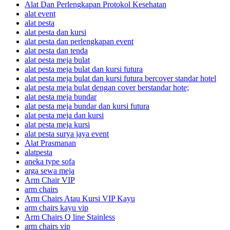
Alat Dan Perlengkapan Protokol Kesehatan
alat event
alat pesta
alat pesta dan kursi
alat pesta dan perlengkapan event
alat pesta dan tenda
alat pesta meja bulat
alat pesta meja bulat dan kursi futura
alat pesta meja bulat dan kursi futura bercover standar hotel
alat pesta meja bulat dengan cover berstandar hote;
alat pesta meja bundar
alat pesta meja bundar dan kursi futura
alat pesta meja dan kursi
alat pesta meja kursi
alat pesta surya jaya event
Alat Prasmanan
alatpesta
aneka type sofa
arga sewa meja
Arm Chair VIP
arm chairs
Arm Chairs Atau Kursi VIP Kayu
arm chairs kayu vip
Arm Chairs Q line Stainless
arm chairs vip