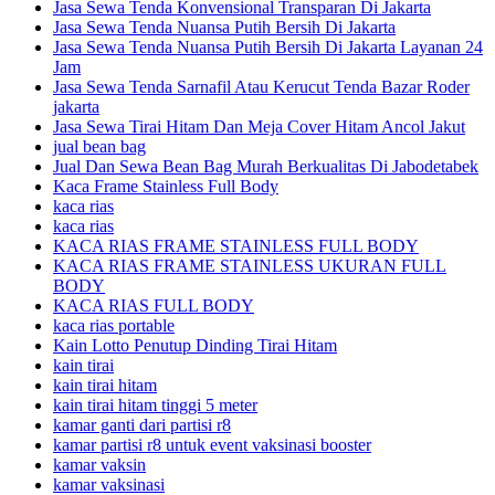
Jasa Sewa Tenda Konvensional Transparan Di Jakarta
Jasa Sewa Tenda Nuansa Putih Bersih Di Jakarta
Jasa Sewa Tenda Nuansa Putih Bersih Di Jakarta Layanan 24
Jam
Jasa Sewa Tenda Sarnafil Atau Kerucut Tenda Bazar Roder
jakarta
Jasa Sewa Tirai Hitam Dan Meja Cover Hitam Ancol Jakut
jual bean bag
Jual Dan Sewa Bean Bag Murah Berkualitas Di Jabodetabek
Kaca Frame Stainless Full Body
kaca rias
kaca rias
KACA RIAS FRAME STAINLESS FULL BODY
KACA RIAS FRAME STAINLESS UKURAN FULL
BODY
KACA RIAS FULL BODY
kaca rias portable
Kain Lotto Penutup Dinding Tirai Hitam
kain tirai
kain tirai hitam
kain tirai hitam tinggi 5 meter
kamar ganti dari partisi r8
kamar partisi r8 untuk event vaksinasi booster
kamar vaksin
kamar vaksinasi