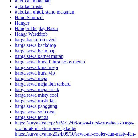
gubukan makanan
gubukan rustic
gubukan untuk stand makanan
Hand Sanitizer
Hanger
Hanger Display Bazar
Hangr Warddrob
harga backdrop event
harga sewa backdrop
harga sewa bean bag
harga sewa karpet murah
harga sewa kursi futura polos merah
harga sewa kursi meja
harga sewa kursi vip
harga sewa meja
harga sewa meja ibm terbaru
harga sewa meja kotak
harga sewa misty cool
harga sewa misty fan
harga sewa panggung
harga sewa sofa oval
harga sewa tenda
https://suryajaya.top/2024/12/06/sewa-kursi-crossback-harga-
promo-akhir-tahun-area-jakarta/
https://suryajaya.in/2024/09/10/sewa-air-cooler-dan-misty-fan-