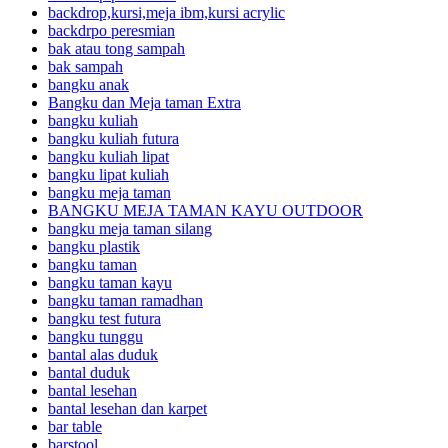
backdrop,kursi,meja ibm,kursi acrylic
backdrpo peresmian
bak atau tong sampah
bak sampah
bangku anak
Bangku dan Meja taman Extra
bangku kuliah
bangku kuliah futura
bangku kuliah lipat
bangku lipat kuliah
bangku meja taman
BANGKU MEJA TAMAN KAYU OUTDOOR
bangku meja taman silang
bangku plastik
bangku taman
bangku taman kayu
bangku taman ramadhan
bangku test futura
bangku tunggu
bantal alas duduk
bantal duduk
bantal lesehan
bantal lesehan dan karpet
bar table
barstool