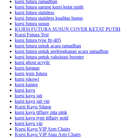
kursi futura ramadhan
kursi futura sarung kursi ketat putih
kursi futura stainless
kursi futura stainless kualitas bagus
kursi futura susun
KURSI FUTURA SUSUN COVER KETAT PUTIH
Kursi Futura Test
kursi futura type ftr-405
kursi futura untuk acara ramadhan
kursi futura untuk perlengkapan acara ramadhan
kursi futura untuk vaksinasi booster
kursi ghost acrylic
kursi hajatan
kursi jenis futura
kursi jokowi
kursi kantor
kursi kayu
kursi kayu jati
kursi kayu jati vip
Kursi Kayu Silang
kursi kayu tiffany pita pink
kursi kayu type tiffany gold
kursi kayu vip
Kursi Kayu VIP Arm Chairs
Kursi Kayu VIP Atau Arm Chairs