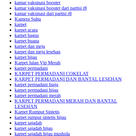
kamar vaksinasi booster
kamar vaksinasi booster dari partisi r8
kamar vaksinasi dari partisi r8
Kamera Suhu
karpet
karpet acara
karpet bagus
karpet buana
karpet dan meja
karpet dan meja lesehan
karpet hijau
Karpet Jalan Vip Merah
karpet permadani
KARPET PERMADANI COKELAT
KARPET PERMADANI DAN BANTAL LESEHAN
karpet permadani hiaju
karpet permadani hijau
karpet permadani merah
KARPET PERMADANI MERAH DAN BANTAL
LESEHAN
Karpet Rumput Sintetis
karpet rumput sintetis hijau
karpet sajadah
karpet sajadah hijau
karpet sajadah hijau mushola