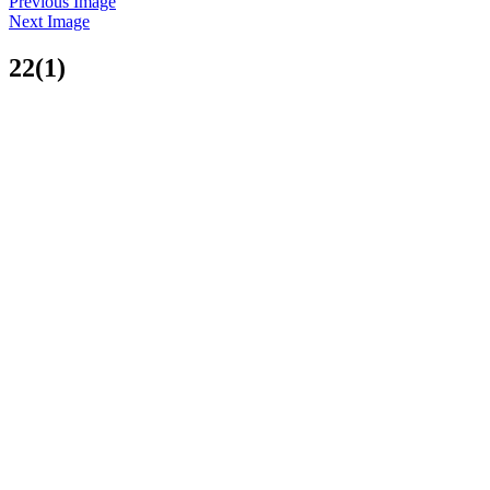
Previous Image
Next Image
22(1)