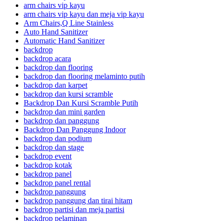
arm chairs vip kayu
arm chairs vip kayu dan meja vip kayu
Arm Chairs,Q Line Stainless
Auto Hand Sanitizer
Automatic Hand Sanitizer
backdrop
backdrop acara
backdrop dan flooring
backdrop dan flooring melaminto putih
backdrop dan karpet
backdrop dan kursi scramble
Backdrop Dan Kursi Scramble Putih
backdrop dan mini garden
backdrop dan panggung
Backdrop Dan Panggung Indoor
backdrop dan podium
backdrop dan stage
backdrop event
backdrop kotak
backdrop panel
backdrop panel rental
backdrop panggung
backdrop panggung dan tirai hitam
backdrop partisi dan meja partisi
backdrop pelaminan