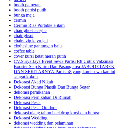
booth pameran
booth partisi putih
bunga meja
cermin
Cermin Rias Portable Hitam
chair ghost acrylic
chair ghsot
chairs vip kayu jati
clothesline gantungan baju
coffee table
cover kursi ketat merah putih
CV.Surya Jaya Event Sewa Partisi R8 Untuk Vaksinasi
Booster Siap Kirim Dan Pasang area JABODETABEK
DAN SEKITARNYA.Partisi r8 yang kami sewa kan ini
sangat kokoh
Dekorasi Akad Nikah
Dekorasi Bunga Plastik Dan Bunga Segar
dekorasi pernikahan
Dekorasi Pernikahan Di Rumah
Dekorasi Pesta
Dekorasi Pesta Outdoor
dekorasi ulang tahun backdrop kursi dan bunga
Dekorasi Wedding
dekorasi wedding dan pelaminan