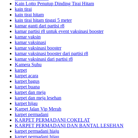
Kain Lotto Penutup Dinding Tirai Hitam
kain tirai
kain tirai hitam
kain tirai hitam tinggi 5 meter
kamar ganti dari partisi r8
kamar partisi r8 untuk event vaksinasi booster
kamar vaksin
kamar vaksinasi
kamar vaksinasi booster
kamar vaksinasi booster dari partisi r8
kamar vaksinasi dari partisi r8
Kamera Suhu
karpet
karpet acara
karpet bagus
karpet buana
karpet dan meja
karpet dan meja lesehan
karpet hijau
Karpet Jalan Vip Merah
karpet permadani
KARPET PERMADANI COKELAT
KARPET PERMADANI DAN BANTAL LESEHAN
karpet permadani hiaju
karpet permadani hijau