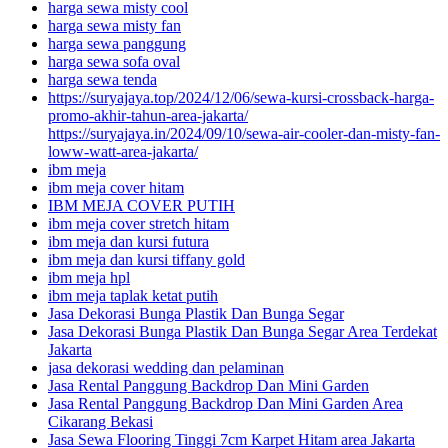
harga sewa misty cool
harga sewa misty fan
harga sewa panggung
harga sewa sofa oval
harga sewa tenda
https://suryajaya.top/2024/12/06/sewa-kursi-crossback-harga-
promo-akhir-tahun-area-jakarta/
https://suryajaya.in/2024/09/10/sewa-air-cooler-dan-misty-fan-
loww-watt-area-jakarta/
ibm meja
ibm meja cover hitam
IBM MEJA COVER PUTIH
ibm meja cover stretch hitam
ibm meja dan kursi futura
ibm meja dan kursi tiffany gold
ibm meja hpl
ibm meja taplak ketat putih
Jasa Dekorasi Bunga Plastik Dan Bunga Segar
Jasa Dekorasi Bunga Plastik Dan Bunga Segar Area Terdekat
Jakarta
jasa dekorasi wedding dan pelaminan
Jasa Rental Panggung Backdrop Dan Mini Garden
Jasa Rental Panggung Backdrop Dan Mini Garden Area
Cikarang Bekasi
Jasa Sewa Flooring Tinggi 7cm Karpet Hitam area Jakarta