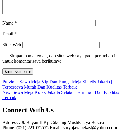
Nama
*
Email
*
Situs Web
Simpan nama, email, dan situs web saya pada peramban ini
untuk komentar saya berikutnya.
Navigasi
Previous
Previous
Sewa Meja Vip Dan Bunga Meja Sintetis Jakarta |
post:
Terpercaya Murah Dan Kualitas Terbaik
pos
Next
Next
Sewa Meja Kotak Jakarta Selatan Termurah Dan Kualitas
post:
Terbaik
Connect With Us
Address : Jl. Bayan II Kp.Ciketing Mustikajaya Bekasi
Phone: (021) 221055555 Email: suryajayabekasi@yahoo.com