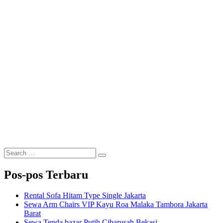
Search
Search
for:
Pos-pos Terbaru
Rental Sofa Hitam Type Single Jakarta
Sewa Arm Chairs VIP Kayu Roa Malaka Tambora Jakarta
Barat
Sewa Tenda bazar Putih Cibarusah Bekasi