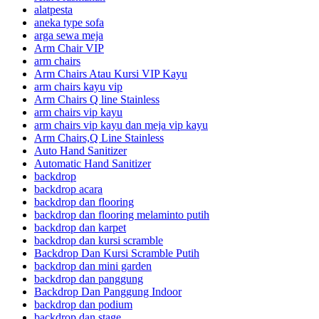
alatpesta
aneka type sofa
arga sewa meja
Arm Chair VIP
arm chairs
Arm Chairs Atau Kursi VIP Kayu
arm chairs kayu vip
Arm Chairs Q line Stainless
arm chairs vip kayu
arm chairs vip kayu dan meja vip kayu
Arm Chairs,Q Line Stainless
Auto Hand Sanitizer
Automatic Hand Sanitizer
backdrop
backdrop acara
backdrop dan flooring
backdrop dan flooring melaminto putih
backdrop dan karpet
backdrop dan kursi scramble
Backdrop Dan Kursi Scramble Putih
backdrop dan mini garden
backdrop dan panggung
Backdrop Dan Panggung Indoor
backdrop dan podium
backdrop dan stage