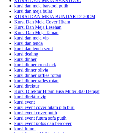
KURSI DAN MEJA BARSTOOL
kursi dan meja barstool putih
kursi dan meja bulat
KURSI DAN MEJA BUNDAR D120CM
Kursi Dan Meja Cover Hitam
Kursi Dan Meja Lesehan
Kursi Dan Meja Taman
kursi dan meja vip
kursi dan tenda
kursi dan tenda serut
kursi dealing
kursi dinner
kursi dinner crossback
kursi dinner olivia
kursi dinner raffles rottan
kursi dinner rafles rotan
kursi direktur
Kursi Direktur Hitam Bisa Muter 360 Derajat
kursi direktur vip
kursi event
kursi event cover hitam pita biru
kursi event cover putih
kursi event futura sofa putih
kursi event polos dan bercover
kursi futura