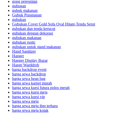
gong peresmian
gubugan
gubuk makanan
Gubuk Prasmanan
gubukan
Gubukan Cover Gold,Sofa Oval Hitam,Tenda Serut
gubukan dan tenda kerucut
gubukan dengan dekorasi
gubukan makanan
gubukan rustic
gubukan untuk stand makanan
Hand Sanitizer
Hanger
Hanger Display Bazar
Hangr Warddrob
harga backdrop event
harga sewa backdrop
harga sewa bean bag
harga sewa karpet murah
harga sewa kursi futura polos merah
harga sewa kursi meja
harga sewa kursi vip
harga sewa meja
harga sewa meja ibm terbaru
harga sewa meja kotak