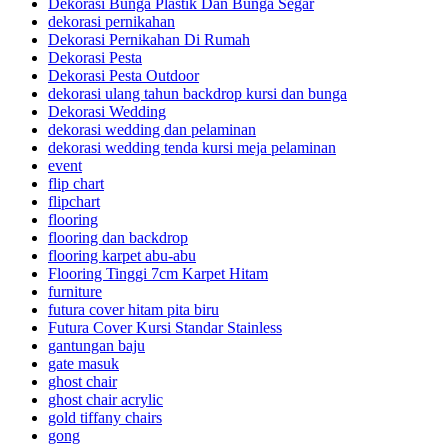
Dekorasi Bunga Plastik Dan Bunga Segar
dekorasi pernikahan
Dekorasi Pernikahan Di Rumah
Dekorasi Pesta
Dekorasi Pesta Outdoor
dekorasi ulang tahun backdrop kursi dan bunga
Dekorasi Wedding
dekorasi wedding dan pelaminan
dekorasi wedding tenda kursi meja pelaminan
event
flip chart
flipchart
flooring
flooring dan backdrop
flooring karpet abu-abu
Flooring Tinggi 7cm Karpet Hitam
furniture
futura cover hitam pita biru
Futura Cover Kursi Standar Stainless
gantungan baju
gate masuk
ghost chair
ghost chair acrylic
gold tiffany chairs
gong