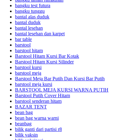
bangku test futura
bangku tunggu
bantal alas duduk
bantal duduk
bantal lesehan
bantal lesehan dan karpet
bar table
barstool
barstool hitam
Barstool Hitam Kursi Bar Kotak
Barstool Hitam Kursi Silinder
barstool kursi
barstool meja
Barstool Meja Bar Putih Dan Kursi Bar Putih
barstool meja kursi
BARSTOOL MEJA KURSI WARNA PUTIH
Barstool Putih Cover Hitam
barstool senderan hitam
BAZAR TENT
bean bag
bean bag warna warni
beanbag
bilik ganti dari partisi r8
bilik vaksin