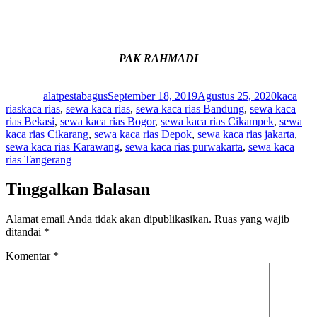
PAK RAHMADI
Author
Posted
Categori
on
alatpestabagus
September 18, 2019
Agustus 25, 2020
kaca
Tags
rias
kaca rias
,
sewa kaca rias
,
sewa kaca rias Bandung
,
sewa kaca
rias Bekasi
,
sewa kaca rias Bogor
,
sewa kaca rias Cikampek
,
sewa
kaca rias Cikarang
,
sewa kaca rias Depok
,
sewa kaca rias jakarta
,
sewa kaca rias Karawang
,
sewa kaca rias purwakarta
,
sewa kaca
rias Tangerang
Tinggalkan Balasan
Alamat email Anda tidak akan dipublikasikan.
Ruas yang wajib
ditandai
*
Komentar
*