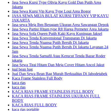
Jasa Sewa Kursi Type Olivia Kayu Gold Dan Putih Area
Jakarta
Jasa Sewa Kursi Vip Kayu Type Loui Area Bogor
JASA SEWA MEJA BULAT KURSI TIFFANY VIP KAYU
JAKARTA
Jasa sewa Meja Ibm Beragam Ukuran Area Sawangan Depok
Jasa Sewa Partisi Hitam type R8 Harga Permeter Area Jakarta
Jasa Sewa Sofa Queen Putih Kaki Kayu Kuningan Jaksel
Jasa Sewa Tenda Konvensional Transparan Di Jakarta
Jasa Sewa Tenda Nuansa Putih Bersih Di Jakarta
Jasa Sewa Tenda Nuansa Putih Bersih Di Jakarta Layanan 24
Jam
Jasa Sewa Tenda Sarnafil Atau Kerucut Tenda Bazar Roder
jakarta
Jasa Sewa Tirai Hitam Dan Meja Cover Hitam Ancol Jakut
jual bean bag
Jual Dan Sewa Bean Bag Murah Berkualitas Di Jabodetabek
Kaca Frame Stainless Full Body
kaca rias
kaca rias
KACA RIAS FRAME STAINLESS FULL BODY
KACA RIAS FRAME STAINLESS UKURAN FULL
BODY
KACA RIAS FULL BODY
kaca rias portable