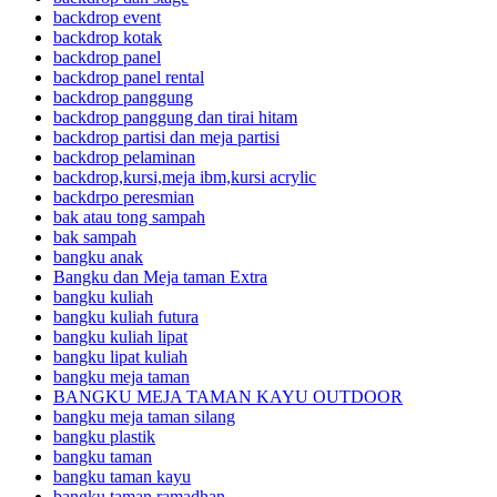
backdrop event
backdrop kotak
backdrop panel
backdrop panel rental
backdrop panggung
backdrop panggung dan tirai hitam
backdrop partisi dan meja partisi
backdrop pelaminan
backdrop,kursi,meja ibm,kursi acrylic
backdrpo peresmian
bak atau tong sampah
bak sampah
bangku anak
Bangku dan Meja taman Extra
bangku kuliah
bangku kuliah futura
bangku kuliah lipat
bangku lipat kuliah
bangku meja taman
BANGKU MEJA TAMAN KAYU OUTDOOR
bangku meja taman silang
bangku plastik
bangku taman
bangku taman kayu
bangku taman ramadhan