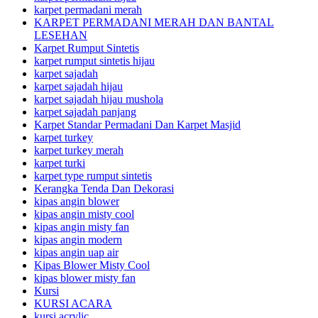
karpet permadani merah
KARPET PERMADANI MERAH DAN BANTAL
LESEHAN
Karpet Rumput Sintetis
karpet rumput sintetis hijau
karpet sajadah
karpet sajadah hijau
karpet sajadah hijau mushola
karpet sajadah panjang
Karpet Standar Permadani Dan Karpet Masjid
karpet turkey
karpet turkey merah
karpet turki
karpet type rumput sintetis
Kerangka Tenda Dan Dekorasi
kipas angin blower
kipas angin misty cool
kipas angin misty fan
kipas angin modern
kipas angin uap air
Kipas Blower Misty Cool
kipas blower misty fan
Kursi
KURSI ACARA
kursi acrylic