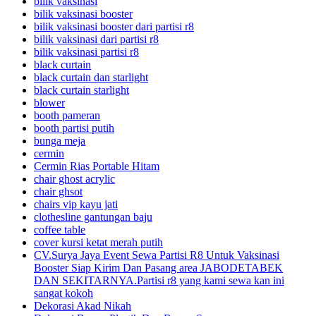
bilik vaksinasi
bilik vaksinasi booster
bilik vaksinasi booster dari partisi r8
bilik vaksinasi dari partisi r8
bilik vaksinasi partisi r8
black curtain
black curtain dan starlight
black curtain starlight
blower
booth pameran
booth partisi putih
bunga meja
cermin
Cermin Rias Portable Hitam
chair ghost acrylic
chair ghsot
chairs vip kayu jati
clothesline gantungan baju
coffee table
cover kursi ketat merah putih
CV.Surya Jaya Event Sewa Partisi R8 Untuk Vaksinasi
Booster Siap Kirim Dan Pasang area JABODETABEK
DAN SEKITARNYA.Partisi r8 yang kami sewa kan ini
sangat kokoh
Dekorasi Akad Nikah