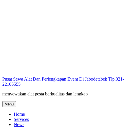
Skip
to
content
Pusat Sewa Alat Dan Perlengkapan Event Di Jabodetabek Tlp.021-
22105555
menyewakan alat pesta berkualitas dan lengkap
Menu
Home
Services
News