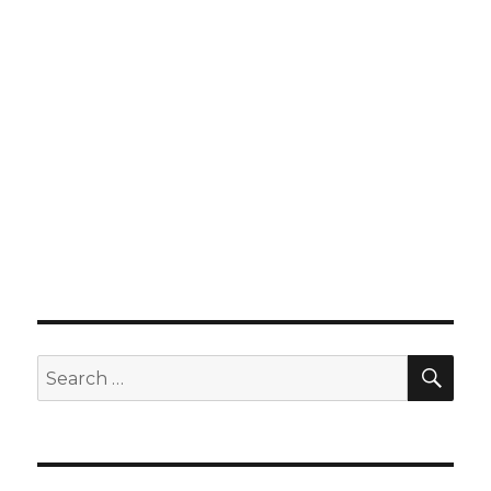
SE
Search
for: