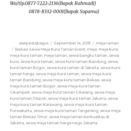
Wa/tlp.0877-7222-2136(Bapak Rahmadi)
0878-8332-0001(Bapak Suparna)
Author
alatpestabagus
Posted
September 14, 2019
Categories
meja taman
on
Tags
Bekasi Sewa Meja Kursi Taman Event
,
meja
,
meja kursi
,
meja kursi taman
,
meja taman
,
sewa bangku taman
,
sewa
kursi
,
sewa kursi taman
,
sewa kursi taman Bandung
,
sewa
kursi taman Bogor
,
sewa kursi taman di Jakarta
,
sewa kursi
taman harga
,
sewa meja kursi taman
,
sewa meja kursi
taman Bandung
,
sewa meja kursi taman Bekasi
,
sewa
meja kursi taman Bogor
,
sewa meja kursi taman
Cikampek
,
sewa meja kursi taman Cikarang
,
sewa meja
kursi taman Depok
,
sewa meja kursi taman Jakarta
,
sewa
meja kursi taman Karawang
,
sewa meja kursi taman
Purwakarta
,
sewa meja kursi taman Tangerang
,
sewa meja
taman Bekasi Timur
,
sewa meja taman berkualitas di
Jakarta
,
sewa meja taman harga nego Jakarta