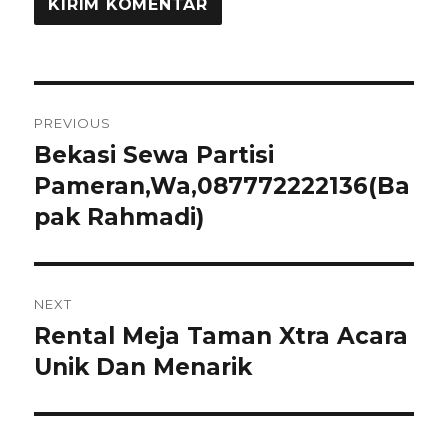
Navigasi
PREVIOUS
pos
Bekasi Sewa Partisi
Previous
Pameran,Wa,087772222136(Ba
post:
pak Rahmadi)
NEXT
Rental Meja Taman Xtra Acara
Next
Unik Dan Menarik
post: