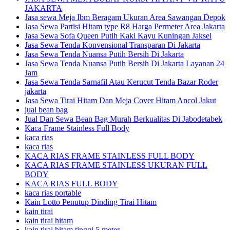
JAKARTA
Jasa sewa Meja Ibm Beragam Ukuran Area Sawangan Depok
Jasa Sewa Partisi Hitam type R8 Harga Permeter Area Jakarta
Jasa Sewa Sofa Queen Putih Kaki Kayu Kuningan Jaksel
Jasa Sewa Tenda Konvensional Transparan Di Jakarta
Jasa Sewa Tenda Nuansa Putih Bersih Di Jakarta
Jasa Sewa Tenda Nuansa Putih Bersih Di Jakarta Layanan 24
Jam
Jasa Sewa Tenda Sarnafil Atau Kerucut Tenda Bazar Roder
jakarta
Jasa Sewa Tirai Hitam Dan Meja Cover Hitam Ancol Jakut
jual bean bag
Jual Dan Sewa Bean Bag Murah Berkualitas Di Jabodetabek
Kaca Frame Stainless Full Body
kaca rias
kaca rias
KACA RIAS FRAME STAINLESS FULL BODY
KACA RIAS FRAME STAINLESS UKURAN FULL
BODY
KACA RIAS FULL BODY
kaca rias portable
Kain Lotto Penutup Dinding Tirai Hitam
kain tirai
kain tirai hitam
kain tirai hitam tinggi 5 meter