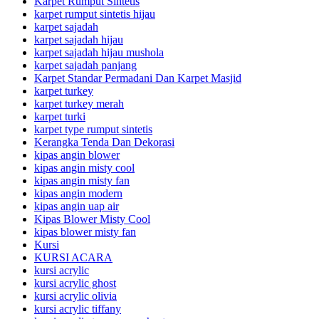
Karpet Rumput Sintetis
karpet rumput sintetis hijau
karpet sajadah
karpet sajadah hijau
karpet sajadah hijau mushola
karpet sajadah panjang
Karpet Standar Permadani Dan Karpet Masjid
karpet turkey
karpet turkey merah
karpet turki
karpet type rumput sintetis
Kerangka Tenda Dan Dekorasi
kipas angin blower
kipas angin misty cool
kipas angin misty fan
kipas angin modern
kipas angin uap air
Kipas Blower Misty Cool
kipas blower misty fan
Kursi
KURSI ACARA
kursi acrylic
kursi acrylic ghost
kursi acrylic olivia
kursi acrylic tiffany