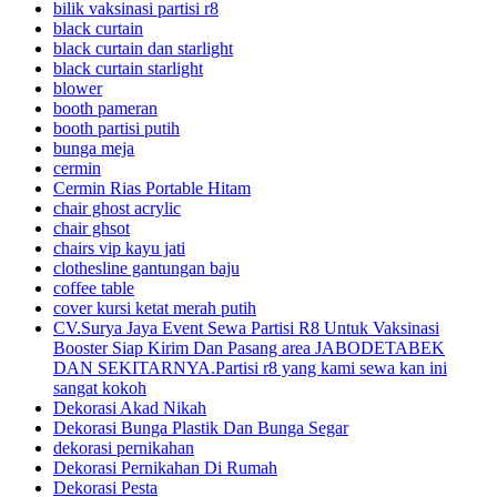
bilik vaksinasi partisi r8
black curtain
black curtain dan starlight
black curtain starlight
blower
booth pameran
booth partisi putih
bunga meja
cermin
Cermin Rias Portable Hitam
chair ghost acrylic
chair ghsot
chairs vip kayu jati
clothesline gantungan baju
coffee table
cover kursi ketat merah putih
CV.Surya Jaya Event Sewa Partisi R8 Untuk Vaksinasi
Booster Siap Kirim Dan Pasang area JABODETABEK
DAN SEKITARNYA.Partisi r8 yang kami sewa kan ini
sangat kokoh
Dekorasi Akad Nikah
Dekorasi Bunga Plastik Dan Bunga Segar
dekorasi pernikahan
Dekorasi Pernikahan Di Rumah
Dekorasi Pesta