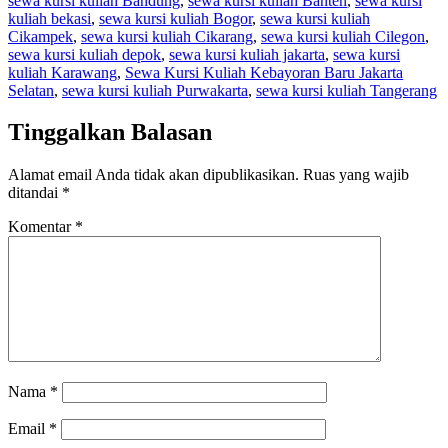
sewa kursi kuliah Bandung
,
sewa kursi kuliah Banten
,
sewa kursi
kuliah bekasi
,
sewa kursi kuliah Bogor
,
sewa kursi kuliah
Cikampek
,
sewa kursi kuliah Cikarang
,
sewa kursi kuliah Cilegon
,
sewa kursi kuliah depok
,
sewa kursi kuliah jakarta
,
sewa kursi
kuliah Karawang
,
Sewa Kursi Kuliah Kebayoran Baru Jakarta
Selatan
,
sewa kursi kuliah Purwakarta
,
sewa kursi kuliah Tangerang
Tinggalkan Balasan
Alamat email Anda tidak akan dipublikasikan.
Ruas yang wajib
ditandai
*
Komentar
*
Nama
*
Email
*