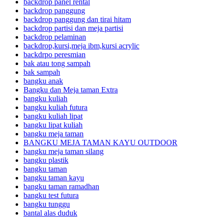
backdrop panel rental
backdrop panggung
backdrop panggung dan tirai hitam
backdrop partisi dan meja partisi
backdrop pelaminan
backdrop,kursi,meja ibm,kursi acrylic
backdrpo peresmian
bak atau tong sampah
bak sampah
bangku anak
Bangku dan Meja taman Extra
bangku kuliah
bangku kuliah futura
bangku kuliah lipat
bangku lipat kuliah
bangku meja taman
BANGKU MEJA TAMAN KAYU OUTDOOR
bangku meja taman silang
bangku plastik
bangku taman
bangku taman kayu
bangku taman ramadhan
bangku test futura
bangku tunggu
bantal alas duduk