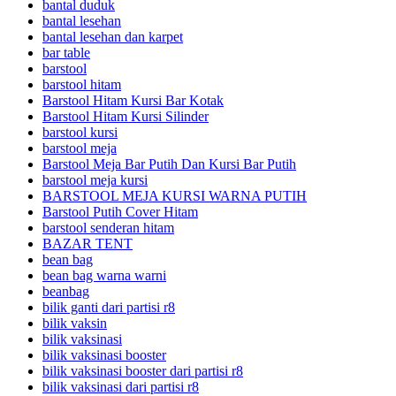
bantal duduk
bantal lesehan
bantal lesehan dan karpet
bar table
barstool
barstool hitam
Barstool Hitam Kursi Bar Kotak
Barstool Hitam Kursi Silinder
barstool kursi
barstool meja
Barstool Meja Bar Putih Dan Kursi Bar Putih
barstool meja kursi
BARSTOOL MEJA KURSI WARNA PUTIH
Barstool Putih Cover Hitam
barstool senderan hitam
BAZAR TENT
bean bag
bean bag warna warni
beanbag
bilik ganti dari partisi r8
bilik vaksin
bilik vaksinasi
bilik vaksinasi booster
bilik vaksinasi booster dari partisi r8
bilik vaksinasi dari partisi r8