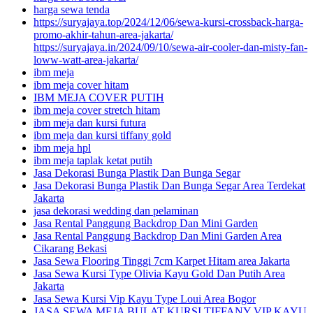
harga sewa tenda
https://suryajaya.top/2024/12/06/sewa-kursi-crossback-harga-
promo-akhir-tahun-area-jakarta/
https://suryajaya.in/2024/09/10/sewa-air-cooler-dan-misty-fan-
loww-watt-area-jakarta/
ibm meja
ibm meja cover hitam
IBM MEJA COVER PUTIH
ibm meja cover stretch hitam
ibm meja dan kursi futura
ibm meja dan kursi tiffany gold
ibm meja hpl
ibm meja taplak ketat putih
Jasa Dekorasi Bunga Plastik Dan Bunga Segar
Jasa Dekorasi Bunga Plastik Dan Bunga Segar Area Terdekat
Jakarta
jasa dekorasi wedding dan pelaminan
Jasa Rental Panggung Backdrop Dan Mini Garden
Jasa Rental Panggung Backdrop Dan Mini Garden Area
Cikarang Bekasi
Jasa Sewa Flooring Tinggi 7cm Karpet Hitam area Jakarta
Jasa Sewa Kursi Type Olivia Kayu Gold Dan Putih Area
Jakarta
Jasa Sewa Kursi Vip Kayu Type Loui Area Bogor
JASA SEWA MEJA BULAT KURSI TIFFANY VIP KAYU