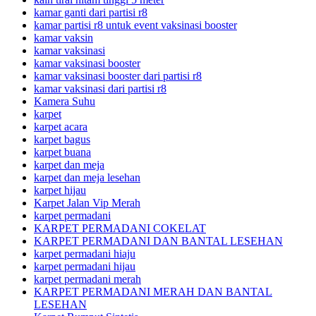
kamar ganti dari partisi r8
kamar partisi r8 untuk event vaksinasi booster
kamar vaksin
kamar vaksinasi
kamar vaksinasi booster
kamar vaksinasi booster dari partisi r8
kamar vaksinasi dari partisi r8
Kamera Suhu
karpet
karpet acara
karpet bagus
karpet buana
karpet dan meja
karpet dan meja lesehan
karpet hijau
Karpet Jalan Vip Merah
karpet permadani
KARPET PERMADANI COKELAT
KARPET PERMADANI DAN BANTAL LESEHAN
karpet permadani hiaju
karpet permadani hijau
karpet permadani merah
KARPET PERMADANI MERAH DAN BANTAL
LESEHAN