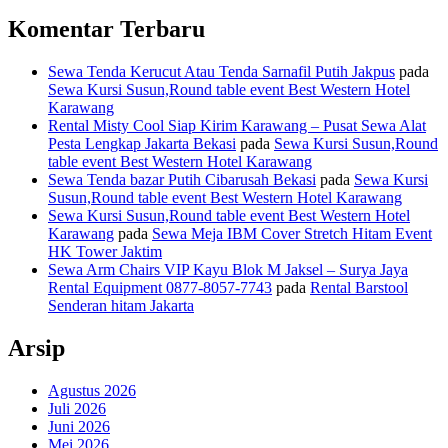
Komentar Terbaru
Sewa Tenda Kerucut Atau Tenda Sarnafil Putih Jakpus
pada
Sewa Kursi Susun,Round table event Best Western Hotel
Karawang
Rental Misty Cool Siap Kirim Karawang – Pusat Sewa Alat
Pesta Lengkap Jakarta Bekasi
pada
Sewa Kursi Susun,Round
table event Best Western Hotel Karawang
Sewa Tenda bazar Putih Cibarusah Bekasi
pada
Sewa Kursi
Susun,Round table event Best Western Hotel Karawang
Sewa Kursi Susun,Round table event Best Western Hotel
Karawang
pada
Sewa Meja IBM Cover Stretch Hitam Event
HK Tower Jaktim
Sewa Arm Chairs VIP Kayu Blok M Jaksel – Surya Jaya
Rental Equipment 0877-8057-7743
pada
Rental Barstool
Senderan hitam Jakarta
Arsip
Agustus 2026
Juli 2026
Juni 2026
Mei 2026