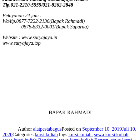
Tlp.021-2210-5555/021-8262-2848
Pelayanan 24 jam :
Wa/tlp.0877-7222-2136(Bapak Rahmadi)
0878-8332-0001(Bapak Suparna)
Website : www.suryajaya.in
www.suryajaya.top
BAPAK RAHMADI
Author
alatpestabagus
Posted on
September 10, 2019
Juli 10,
2020
Categories
kursi kuliah
Tags
kursi kuliah
,
sewa kursi kuliah
,