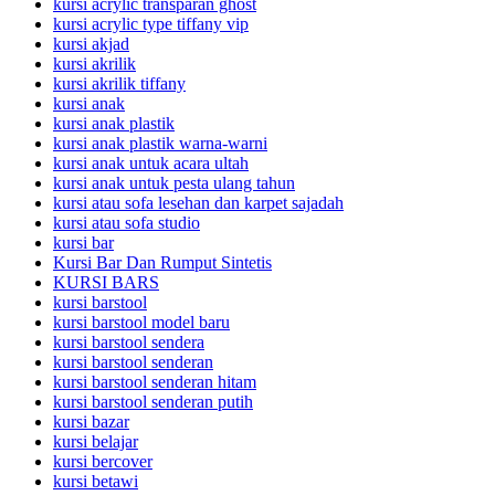
kursi acrylic transparan ghost
kursi acrylic type tiffany vip
kursi akjad
kursi akrilik
kursi akrilik tiffany
kursi anak
kursi anak plastik
kursi anak plastik warna-warni
kursi anak untuk acara ultah
kursi anak untuk pesta ulang tahun
kursi atau sofa lesehan dan karpet sajadah
kursi atau sofa studio
kursi bar
Kursi Bar Dan Rumput Sintetis
KURSI BARS
kursi barstool
kursi barstool model baru
kursi barstool sendera
kursi barstool senderan
kursi barstool senderan hitam
kursi barstool senderan putih
kursi bazar
kursi belajar
kursi bercover
kursi betawi