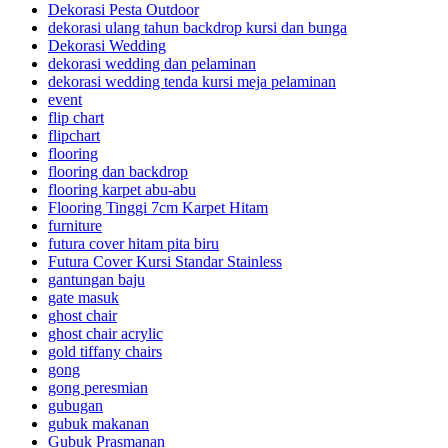
Dekorasi Pesta Outdoor
dekorasi ulang tahun backdrop kursi dan bunga
Dekorasi Wedding
dekorasi wedding dan pelaminan
dekorasi wedding tenda kursi meja pelaminan
event
flip chart
flipchart
flooring
flooring dan backdrop
flooring karpet abu-abu
Flooring Tinggi 7cm Karpet Hitam
furniture
futura cover hitam pita biru
Futura Cover Kursi Standar Stainless
gantungan baju
gate masuk
ghost chair
ghost chair acrylic
gold tiffany chairs
gong
gong peresmian
gubugan
gubuk makanan
Gubuk Prasmanan