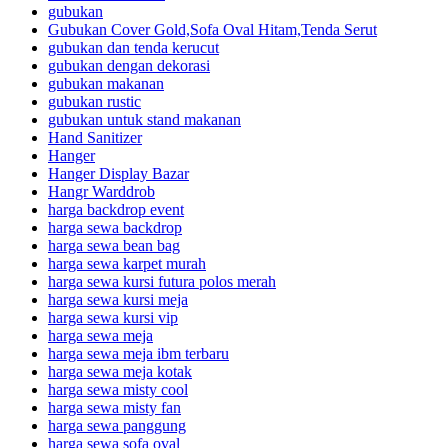
gubukan
Gubukan Cover Gold,Sofa Oval Hitam,Tenda Serut
gubukan dan tenda kerucut
gubukan dengan dekorasi
gubukan makanan
gubukan rustic
gubukan untuk stand makanan
Hand Sanitizer
Hanger
Hanger Display Bazar
Hangr Warddrob
harga backdrop event
harga sewa backdrop
harga sewa bean bag
harga sewa karpet murah
harga sewa kursi futura polos merah
harga sewa kursi meja
harga sewa kursi vip
harga sewa meja
harga sewa meja ibm terbaru
harga sewa meja kotak
harga sewa misty cool
harga sewa misty fan
harga sewa panggung
harga sewa sofa oval