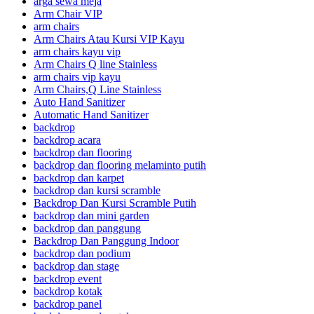
arga sewa meja
Arm Chair VIP
arm chairs
Arm Chairs Atau Kursi VIP Kayu
arm chairs kayu vip
Arm Chairs Q line Stainless
arm chairs vip kayu
Arm Chairs,Q Line Stainless
Auto Hand Sanitizer
Automatic Hand Sanitizer
backdrop
backdrop acara
backdrop dan flooring
backdrop dan flooring melaminto putih
backdrop dan karpet
backdrop dan kursi scramble
Backdrop Dan Kursi Scramble Putih
backdrop dan mini garden
backdrop dan panggung
Backdrop Dan Panggung Indoor
backdrop dan podium
backdrop dan stage
backdrop event
backdrop kotak
backdrop panel