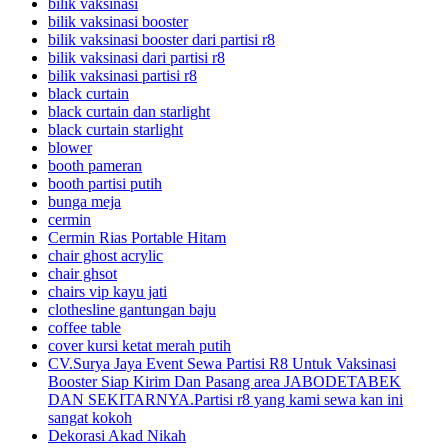
bilik vaksinasi
bilik vaksinasi booster
bilik vaksinasi booster dari partisi r8
bilik vaksinasi dari partisi r8
bilik vaksinasi partisi r8
black curtain
black curtain dan starlight
black curtain starlight
blower
booth pameran
booth partisi putih
bunga meja
cermin
Cermin Rias Portable Hitam
chair ghost acrylic
chair ghsot
chairs vip kayu jati
clothesline gantungan baju
coffee table
cover kursi ketat merah putih
CV.Surya Jaya Event Sewa Partisi R8 Untuk Vaksinasi
Booster Siap Kirim Dan Pasang area JABODETABEK
DAN SEKITARNYA.Partisi r8 yang kami sewa kan ini
sangat kokoh
Dekorasi Akad Nikah