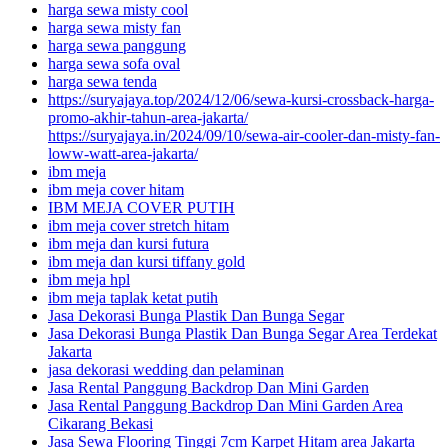
harga sewa misty cool
harga sewa misty fan
harga sewa panggung
harga sewa sofa oval
harga sewa tenda
https://suryajaya.top/2024/12/06/sewa-kursi-crossback-harga-
promo-akhir-tahun-area-jakarta/
https://suryajaya.in/2024/09/10/sewa-air-cooler-dan-misty-fan-
loww-watt-area-jakarta/
ibm meja
ibm meja cover hitam
IBM MEJA COVER PUTIH
ibm meja cover stretch hitam
ibm meja dan kursi futura
ibm meja dan kursi tiffany gold
ibm meja hpl
ibm meja taplak ketat putih
Jasa Dekorasi Bunga Plastik Dan Bunga Segar
Jasa Dekorasi Bunga Plastik Dan Bunga Segar Area Terdekat
Jakarta
jasa dekorasi wedding dan pelaminan
Jasa Rental Panggung Backdrop Dan Mini Garden
Jasa Rental Panggung Backdrop Dan Mini Garden Area
Cikarang Bekasi
Jasa Sewa Flooring Tinggi 7cm Karpet Hitam area Jakarta