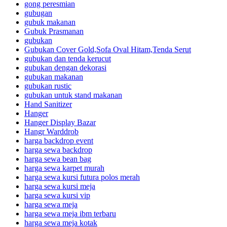
gong peresmian
gubugan
gubuk makanan
Gubuk Prasmanan
gubukan
Gubukan Cover Gold,Sofa Oval Hitam,Tenda Serut
gubukan dan tenda kerucut
gubukan dengan dekorasi
gubukan makanan
gubukan rustic
gubukan untuk stand makanan
Hand Sanitizer
Hanger
Hanger Display Bazar
Hangr Warddrob
harga backdrop event
harga sewa backdrop
harga sewa bean bag
harga sewa karpet murah
harga sewa kursi futura polos merah
harga sewa kursi meja
harga sewa kursi vip
harga sewa meja
harga sewa meja ibm terbaru
harga sewa meja kotak