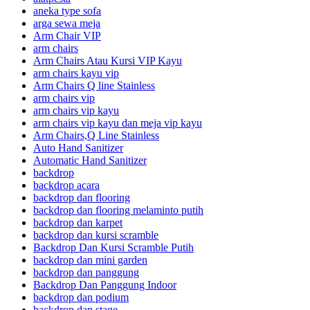
aneka type sofa
arga sewa meja
Arm Chair VIP
arm chairs
Arm Chairs Atau Kursi VIP Kayu
arm chairs kayu vip
Arm Chairs Q line Stainless
arm chairs vip
arm chairs vip kayu
arm chairs vip kayu dan meja vip kayu
Arm Chairs,Q Line Stainless
Auto Hand Sanitizer
Automatic Hand Sanitizer
backdrop
backdrop acara
backdrop dan flooring
backdrop dan flooring melaminto putih
backdrop dan karpet
backdrop dan kursi scramble
Backdrop Dan Kursi Scramble Putih
backdrop dan mini garden
backdrop dan panggung
Backdrop Dan Panggung Indoor
backdrop dan podium
backdrop dan stage