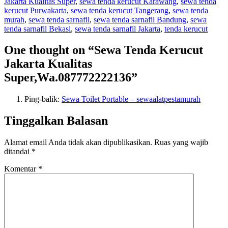
Jakarta Kualitas Super
,
sewa tenda kerucut Karawang
,
sewa tenda
kerucut Purwakarta
,
sewa tenda kerucut Tangerang
,
sewa tenda
murah
,
sewa tenda sarnafil
,
sewa tenda sarnafil Bandung
,
sewa
tenda sarnafil Bekasi
,
sewa tenda sarnafil Jakarta
,
tenda kerucut
One thought on “Sewa Tenda Kerucut
Jakarta Kualitas
Super,Wa.087772222136”
Ping-balik:
Sewa Toilet Portable – sewaalatpestamurah
Tinggalkan Balasan
Alamat email Anda tidak akan dipublikasikan.
Ruas yang wajib
ditandai
*
Komentar
*