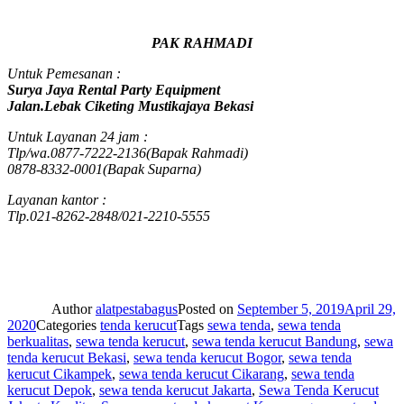
PAK RAHMADI
Untuk Pemesanan :
Surya Jaya Rental Party Equipment
Jalan.Lebak Ciketing Mustikajaya Bekasi
Untuk Layanan 24 jam :
Tlp/wa.0877-7222-2136(Bapak Rahmadi)
0878-8332-0001(Bapak Suparna)
Layanan kantor :
Tlp.021-8262-2848/021-2210-5555
Author
alatpestabagus
Posted on
September 5, 2019
April 29,
2020
Categories
tenda kerucut
Tags
sewa tenda
,
sewa tenda
berkualitas
,
sewa tenda kerucut
,
sewa tenda kerucut Bandung
,
sewa
tenda kerucut Bekasi
,
sewa tenda kerucut Bogor
,
sewa tenda
kerucut Cikampek
,
sewa tenda kerucut Cikarang
,
sewa tenda
kerucut Depok
,
sewa tenda kerucut Jakarta
,
Sewa Tenda Kerucut