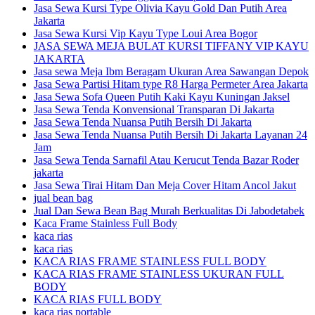
Jasa Sewa Kursi Type Olivia Kayu Gold Dan Putih Area
Jakarta
Jasa Sewa Kursi Vip Kayu Type Loui Area Bogor
JASA SEWA MEJA BULAT KURSI TIFFANY VIP KAYU
JAKARTA
Jasa sewa Meja Ibm Beragam Ukuran Area Sawangan Depok
Jasa Sewa Partisi Hitam type R8 Harga Permeter Area Jakarta
Jasa Sewa Sofa Queen Putih Kaki Kayu Kuningan Jaksel
Jasa Sewa Tenda Konvensional Transparan Di Jakarta
Jasa Sewa Tenda Nuansa Putih Bersih Di Jakarta
Jasa Sewa Tenda Nuansa Putih Bersih Di Jakarta Layanan 24
Jam
Jasa Sewa Tenda Sarnafil Atau Kerucut Tenda Bazar Roder
jakarta
Jasa Sewa Tirai Hitam Dan Meja Cover Hitam Ancol Jakut
jual bean bag
Jual Dan Sewa Bean Bag Murah Berkualitas Di Jabodetabek
Kaca Frame Stainless Full Body
kaca rias
kaca rias
KACA RIAS FRAME STAINLESS FULL BODY
KACA RIAS FRAME STAINLESS UKURAN FULL
BODY
KACA RIAS FULL BODY
kaca rias portable