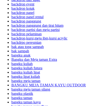
backdrop event
backdrop kotak
backdrop panel
backdrop panel rental
backdrop panggung
backdrop panggung dan tirai hitam
backdrop partisi dan meja partisi
backdrop pelaminan
backdrop,kursi,meja ibm,kursi acrylic
backdrpo peresmian
bak atau tong sampah
bak sampah
bangku anak
Bangku dan Meja taman Extra
bangku kuliah
bangku kuliah futura
bangku kuliah lipat
bangku lipat kuliah
bangku meja taman
BANGKU MEJA TAMAN KAYU OUTDOOR
bangku meja taman silang
bangku plastik
bangku taman
bangku taman kayu