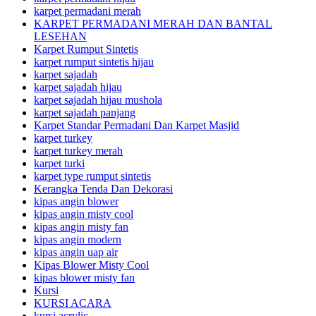
karpet permadani merah
KARPET PERMADANI MERAH DAN BANTAL
LESEHAN
Karpet Rumput Sintetis
karpet rumput sintetis hijau
karpet sajadah
karpet sajadah hijau
karpet sajadah hijau mushola
karpet sajadah panjang
Karpet Standar Permadani Dan Karpet Masjid
karpet turkey
karpet turkey merah
karpet turki
karpet type rumput sintetis
Kerangka Tenda Dan Dekorasi
kipas angin blower
kipas angin misty cool
kipas angin misty fan
kipas angin modern
kipas angin uap air
Kipas Blower Misty Cool
kipas blower misty fan
Kursi
KURSI ACARA
kursi acrylic