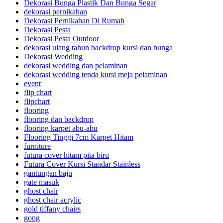
Dekorasi Bunga Plastik Dan Bunga Segar
dekorasi pernikahan
Dekorasi Pernikahan Di Rumah
Dekorasi Pesta
Dekorasi Pesta Outdoor
dekorasi ulang tahun backdrop kursi dan bunga
Dekorasi Wedding
dekorasi wedding dan pelaminan
dekorasi wedding tenda kursi meja pelaminan
event
flip chart
flipchart
flooring
flooring dan backdrop
flooring karpet abu-abu
Flooring Tinggi 7cm Karpet Hitam
furniture
futura cover hitam pita biru
Futura Cover Kursi Standar Stainless
gantungan baju
gate masuk
ghost chair
ghost chair acrylic
gold tiffany chairs
gong