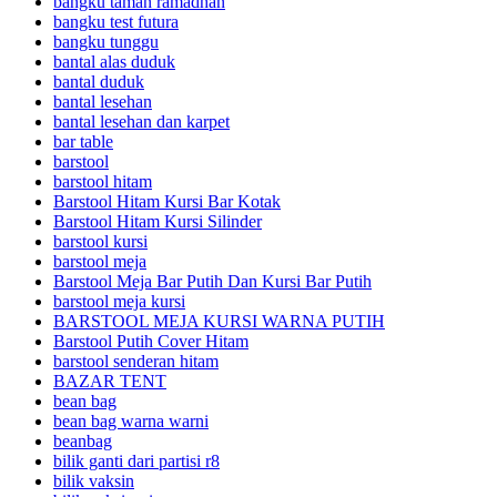
bangku taman ramadhan
bangku test futura
bangku tunggu
bantal alas duduk
bantal duduk
bantal lesehan
bantal lesehan dan karpet
bar table
barstool
barstool hitam
Barstool Hitam Kursi Bar Kotak
Barstool Hitam Kursi Silinder
barstool kursi
barstool meja
Barstool Meja Bar Putih Dan Kursi Bar Putih
barstool meja kursi
BARSTOOL MEJA KURSI WARNA PUTIH
Barstool Putih Cover Hitam
barstool senderan hitam
BAZAR TENT
bean bag
bean bag warna warni
beanbag
bilik ganti dari partisi r8
bilik vaksin