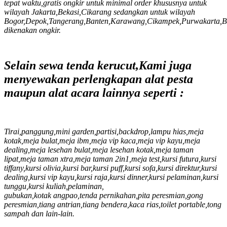
tepat waktu,gratis ongkir untuk minimal order khususnya untuk
wilayah Jakarta,Bekasi,Cikarang sedangkan untuk wilayah
Bogor,Depok,Tangerang,Banten,Karawang,Cikampek,Purwakarta,
dikenakan ongkir.
Selain sewa tenda kerucut,Kami juga
menyewakan perlengkapan alat pesta
maupun alat acara lainnya seperti :
Tirai,panggung,mini garden,partisi,backdrop,lampu hias,meja
kotak,meja bulat,meja ibm,meja vip kaca,meja vip kayu,meja
dealing,meja lesehan bulat,meja lesehan kotak,meja taman
lipat,meja taman xtra,meja taman 2in1,meja test,kursi futura,kursi
tiffany,kursi olivia,kursi bar,kursi puff,kursi sofa,kursi direktur,kursi
dealing,kursi vip kayu,kursi raja,kursi dinner,kursi pelaminan,kursi
tunggu,kursi kuliah,pelaminan,
gubukan,kotak angpao,tenda pernikahan,pita peresmian,gong
peresmian,tiang antrian,tiang bendera,kaca rias,toilet portable,tong
sampah dan lain-lain.