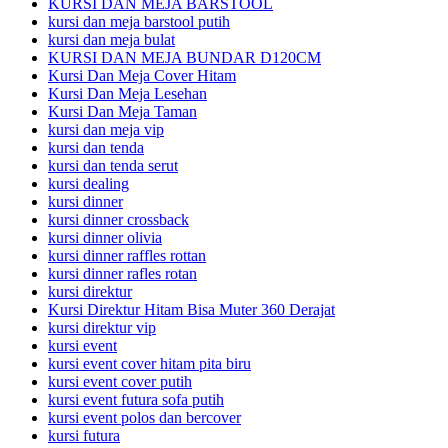
KURSI DAN MEJA BARSTOOL
kursi dan meja barstool putih
kursi dan meja bulat
KURSI DAN MEJA BUNDAR D120CM
Kursi Dan Meja Cover Hitam
Kursi Dan Meja Lesehan
Kursi Dan Meja Taman
kursi dan meja vip
kursi dan tenda
kursi dan tenda serut
kursi dealing
kursi dinner
kursi dinner crossback
kursi dinner olivia
kursi dinner raffles rottan
kursi dinner rafles rotan
kursi direktur
Kursi Direktur Hitam Bisa Muter 360 Derajat
kursi direktur vip
kursi event
kursi event cover hitam pita biru
kursi event cover putih
kursi event futura sofa putih
kursi event polos dan bercover
kursi futura