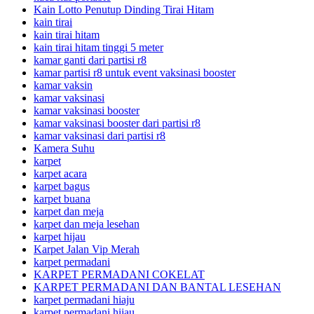
Kain Lotto Penutup Dinding Tirai Hitam
kain tirai
kain tirai hitam
kain tirai hitam tinggi 5 meter
kamar ganti dari partisi r8
kamar partisi r8 untuk event vaksinasi booster
kamar vaksin
kamar vaksinasi
kamar vaksinasi booster
kamar vaksinasi booster dari partisi r8
kamar vaksinasi dari partisi r8
Kamera Suhu
karpet
karpet acara
karpet bagus
karpet buana
karpet dan meja
karpet dan meja lesehan
karpet hijau
Karpet Jalan Vip Merah
karpet permadani
KARPET PERMADANI COKELAT
KARPET PERMADANI DAN BANTAL LESEHAN
karpet permadani hiaju
karpet permadani hijau