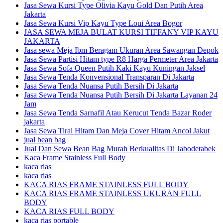
Jasa Sewa Kursi Type Olivia Kayu Gold Dan Putih Area
Jakarta
Jasa Sewa Kursi Vip Kayu Type Loui Area Bogor
JASA SEWA MEJA BULAT KURSI TIFFANY VIP KAYU
JAKARTA
Jasa sewa Meja Ibm Beragam Ukuran Area Sawangan Depok
Jasa Sewa Partisi Hitam type R8 Harga Permeter Area Jakarta
Jasa Sewa Sofa Queen Putih Kaki Kayu Kuningan Jaksel
Jasa Sewa Tenda Konvensional Transparan Di Jakarta
Jasa Sewa Tenda Nuansa Putih Bersih Di Jakarta
Jasa Sewa Tenda Nuansa Putih Bersih Di Jakarta Layanan 24
Jam
Jasa Sewa Tenda Sarnafil Atau Kerucut Tenda Bazar Roder
jakarta
Jasa Sewa Tirai Hitam Dan Meja Cover Hitam Ancol Jakut
jual bean bag
Jual Dan Sewa Bean Bag Murah Berkualitas Di Jabodetabek
Kaca Frame Stainless Full Body
kaca rias
kaca rias
KACA RIAS FRAME STAINLESS FULL BODY
KACA RIAS FRAME STAINLESS UKURAN FULL
BODY
KACA RIAS FULL BODY
kaca rias portable