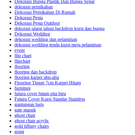
Dekorasi Bunga Plastik Dan Bunga Segar
dekorasi pernikahan
Dekorasi Pernikahan Di Rumah
Dekorasi Pesta
Dekorasi Pesta Outdoor
dekorasi ulang tahun backdrop kursi dan bunga
Dekorasi Wedding
dekorasi wedding dan pelaminan
dekorasi wedding tenda kursi meja pelaminan
event
flip chart
flipchart
flooring
flooring dan backdrop
flooring karpet abu-abu
Flooring Tinggi 7cm Karpet Hitam
furniture
futura cover hitam pita biru
Futura Cover Kursi Standar Stainless
gantungan baju
gate masuk
ghost chair
ghost chair acrylic
gold tiffany chairs
gong