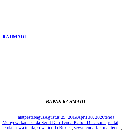
RAHMADI
BAPAK RAHMADI
Author
Posted
Categories
Tags
on
alatpestabagus
Agustus 25, 2019
April 30, 2020
tenda
Menyewakan Tenda Serut Dan Tenda Plafon Di Jakarta
,
rental
tenda
,
sewa tenda
,
sewa tenda Bekasi
,
sewa tenda Jakarta
,
tenda
,