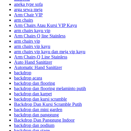
aneka type sofa
arga sewa meja
Arm Chair VIP
arm chairs
Arm Chairs Atau Kursi VIP Kayu
arm chairs kayu vip
Arm Chairs Q line Stainless
arm chairs vip
arm chairs vip kayu
arm chairs vip kayu dan meja vip kayu
Arm Chairs,Q Line Stainless
Auto Hand Sanitizer
Automatic Hand Sanitizer
backdrop
backdrop acara
backdrop dan flooring
backdrop dan flooring melaminto putih
backdrop dan karpet
backdrop dan kursi scramble
Backdrop Dan Kursi Scramble Putih
backdrop dan mini garden
backdrop dan panggung
Backdrop Dan Panggung Indoor
backdrop dan podium
backdrop dan stage