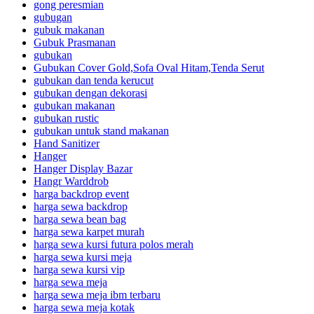
gong peresmian
gubugan
gubuk makanan
Gubuk Prasmanan
gubukan
Gubukan Cover Gold,Sofa Oval Hitam,Tenda Serut
gubukan dan tenda kerucut
gubukan dengan dekorasi
gubukan makanan
gubukan rustic
gubukan untuk stand makanan
Hand Sanitizer
Hanger
Hanger Display Bazar
Hangr Warddrob
harga backdrop event
harga sewa backdrop
harga sewa bean bag
harga sewa karpet murah
harga sewa kursi futura polos merah
harga sewa kursi meja
harga sewa kursi vip
harga sewa meja
harga sewa meja ibm terbaru
harga sewa meja kotak