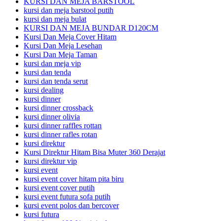
KURSI DAN MEJA BARSTOOL
kursi dan meja barstool putih
kursi dan meja bulat
KURSI DAN MEJA BUNDAR D120CM
Kursi Dan Meja Cover Hitam
Kursi Dan Meja Lesehan
Kursi Dan Meja Taman
kursi dan meja vip
kursi dan tenda
kursi dan tenda serut
kursi dealing
kursi dinner
kursi dinner crossback
kursi dinner olivia
kursi dinner raffles rottan
kursi dinner rafles rotan
kursi direktur
Kursi Direktur Hitam Bisa Muter 360 Derajat
kursi direktur vip
kursi event
kursi event cover hitam pita biru
kursi event cover putih
kursi event futura sofa putih
kursi event polos dan bercover
kursi futura