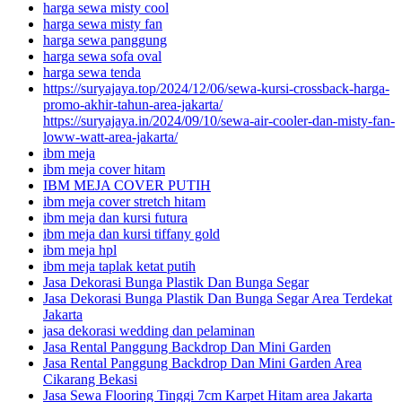
harga sewa misty cool
harga sewa misty fan
harga sewa panggung
harga sewa sofa oval
harga sewa tenda
https://suryajaya.top/2024/12/06/sewa-kursi-crossback-harga-
promo-akhir-tahun-area-jakarta/
https://suryajaya.in/2024/09/10/sewa-air-cooler-dan-misty-fan-
loww-watt-area-jakarta/
ibm meja
ibm meja cover hitam
IBM MEJA COVER PUTIH
ibm meja cover stretch hitam
ibm meja dan kursi futura
ibm meja dan kursi tiffany gold
ibm meja hpl
ibm meja taplak ketat putih
Jasa Dekorasi Bunga Plastik Dan Bunga Segar
Jasa Dekorasi Bunga Plastik Dan Bunga Segar Area Terdekat
Jakarta
jasa dekorasi wedding dan pelaminan
Jasa Rental Panggung Backdrop Dan Mini Garden
Jasa Rental Panggung Backdrop Dan Mini Garden Area
Cikarang Bekasi
Jasa Sewa Flooring Tinggi 7cm Karpet Hitam area Jakarta