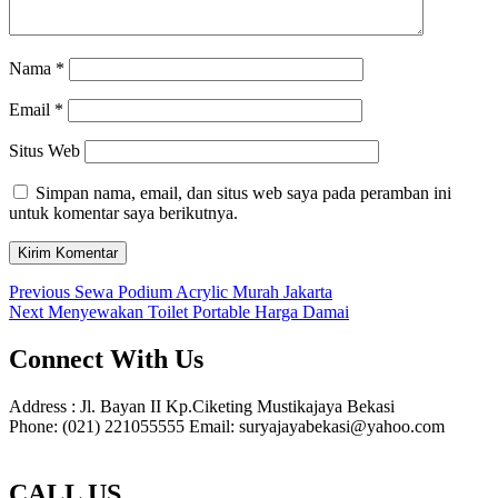
Nama
*
Email
*
Situs Web
Simpan nama, email, dan situs web saya pada peramban ini
untuk komentar saya berikutnya.
Navigasi
Previous
Previous
Sewa Podium Acrylic Murah Jakarta
Next
post:
Next
Menyewakan Toilet Portable Harga Damai
pos
post:
Connect With Us
Address : Jl. Bayan II Kp.Ciketing Mustikajaya Bekasi
Phone: (021) 221055555 Email: suryajayabekasi@yahoo.com
CALL US