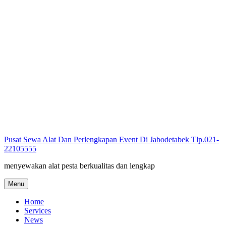
Skip
to
content
Pusat Sewa Alat Dan Perlengkapan Event Di Jabodetabek Tlp.021-
22105555
menyewakan alat pesta berkualitas dan lengkap
Menu
Home
Services
News