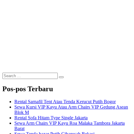
Search
Search
for:
Pos-pos Terbaru
Rental Sarnafil Tent Atau Tenda Kerucut Putih Bogor
Sewa Kursi VIP Kayu Atau Arm Chairs VIP Gedung Asean
Blok M
Rental Sofa Hitam Type Single Jakarta
Sewa Arm Chairs VIP Kayu Roa Malaka Tambora Jakarta
Barat
Sewa Tenda bazar Putih Cibarusah Bekasi