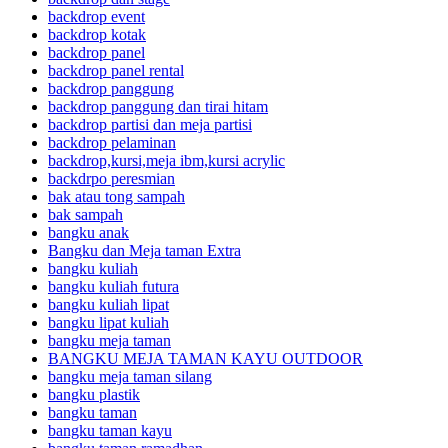
backdrop event
backdrop kotak
backdrop panel
backdrop panel rental
backdrop panggung
backdrop panggung dan tirai hitam
backdrop partisi dan meja partisi
backdrop pelaminan
backdrop,kursi,meja ibm,kursi acrylic
backdrpo peresmian
bak atau tong sampah
bak sampah
bangku anak
Bangku dan Meja taman Extra
bangku kuliah
bangku kuliah futura
bangku kuliah lipat
bangku lipat kuliah
bangku meja taman
BANGKU MEJA TAMAN KAYU OUTDOOR
bangku meja taman silang
bangku plastik
bangku taman
bangku taman kayu