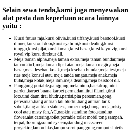
Selain sewa tenda,kami juga menyewakan
alat pesta dan keperluan acara lainnya
yaitu :
Kursi futura raja,kursi olivia,kursi tiffany,kursi barstool,kursi
dinner,kursi out door,kursi syahrini,kursi dealing,kursi
tunggu,kursi pijat,kursi taman,kursi bazar,kursi kayu vip,kursi
royal vip,kursi direktur dll.
Meja taman alpha,meja taman extra,meja taman bundar,meja
taman 2in1,meja taman lipat atau meja taman magic,meja
bazar,meja lesehan kotak,meja lesehan bundar,meja test,meja
rias,meja konsul atau meja tanda tangan,meja anak,meja
bulat,meja kotak,meja ibm,meja dealing,meja barstool dll.
Panggung portable,panggung melaminto,backdrop,mini
garden,karpet buana,karpet permadani,tirai filamin,tirai
loto,tirai daun,tirai bludru,partisi,pita peresmian,gong
peresmian,tiang antrian tali bludru,tiang antrian tarik
sabuk,tiang antrian stainless,nomer meja,bunga meja,misty
cool atau misty fan,AC,napkin,standing foto,standing
flower,alat catering,toilet portable,toilet mobil,tong sampah,
terpal,flooring,sound system,standing mic,screen
proyektor,lampu hias,lampu sorot panggung,rumput sintetis