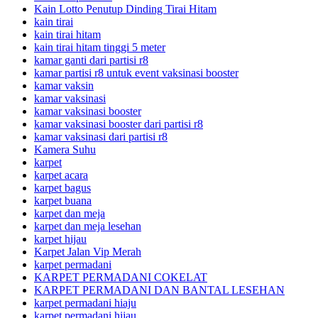
Kain Lotto Penutup Dinding Tirai Hitam
kain tirai
kain tirai hitam
kain tirai hitam tinggi 5 meter
kamar ganti dari partisi r8
kamar partisi r8 untuk event vaksinasi booster
kamar vaksin
kamar vaksinasi
kamar vaksinasi booster
kamar vaksinasi booster dari partisi r8
kamar vaksinasi dari partisi r8
Kamera Suhu
karpet
karpet acara
karpet bagus
karpet buana
karpet dan meja
karpet dan meja lesehan
karpet hijau
Karpet Jalan Vip Merah
karpet permadani
KARPET PERMADANI COKELAT
KARPET PERMADANI DAN BANTAL LESEHAN
karpet permadani hiaju
karpet permadani hijau