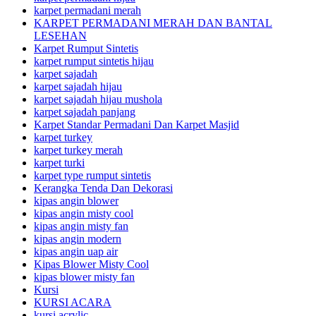
karpet permadani merah
KARPET PERMADANI MERAH DAN BANTAL
LESEHAN
Karpet Rumput Sintetis
karpet rumput sintetis hijau
karpet sajadah
karpet sajadah hijau
karpet sajadah hijau mushola
karpet sajadah panjang
Karpet Standar Permadani Dan Karpet Masjid
karpet turkey
karpet turkey merah
karpet turki
karpet type rumput sintetis
Kerangka Tenda Dan Dekorasi
kipas angin blower
kipas angin misty cool
kipas angin misty fan
kipas angin modern
kipas angin uap air
Kipas Blower Misty Cool
kipas blower misty fan
Kursi
KURSI ACARA
kursi acrylic