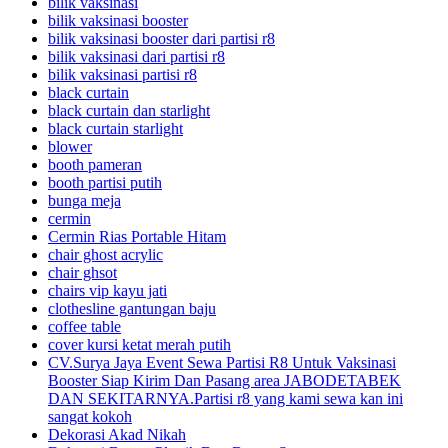
bilik vaksinasi
bilik vaksinasi booster
bilik vaksinasi booster dari partisi r8
bilik vaksinasi dari partisi r8
bilik vaksinasi partisi r8
black curtain
black curtain dan starlight
black curtain starlight
blower
booth pameran
booth partisi putih
bunga meja
cermin
Cermin Rias Portable Hitam
chair ghost acrylic
chair ghsot
chairs vip kayu jati
clothesline gantungan baju
coffee table
cover kursi ketat merah putih
CV.Surya Jaya Event Sewa Partisi R8 Untuk Vaksinasi
Booster Siap Kirim Dan Pasang area JABODETABEK
DAN SEKITARNYA.Partisi r8 yang kami sewa kan ini
sangat kokoh
Dekorasi Akad Nikah