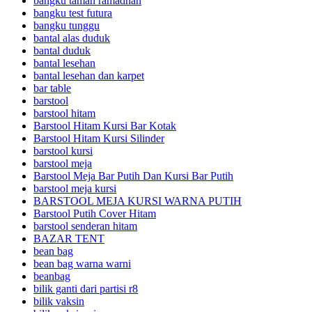
bangku taman ramadhan
bangku test futura
bangku tunggu
bantal alas duduk
bantal duduk
bantal lesehan
bantal lesehan dan karpet
bar table
barstool
barstool hitam
Barstool Hitam Kursi Bar Kotak
Barstool Hitam Kursi Silinder
barstool kursi
barstool meja
Barstool Meja Bar Putih Dan Kursi Bar Putih
barstool meja kursi
BARSTOOL MEJA KURSI WARNA PUTIH
Barstool Putih Cover Hitam
barstool senderan hitam
BAZAR TENT
bean bag
bean bag warna warni
beanbag
bilik ganti dari partisi r8
bilik vaksin