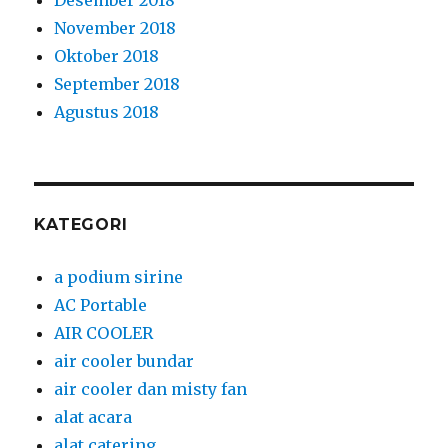
KATEGORI
a podium sirine
AC Portable
AIR COOLER
air cooler bundar
air cooler dan misty fan
alat acara
alat catering
alat cuci tangan
alat cuci tangan injak
Alat Dan Perlengkapan Protokol Kesehatan
alat event
alat pesta
alat pesta dan kursi
alat pesta dan perlengkapan event