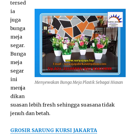
tersed
ia
juga
bunga
meja
segar.
Bunga
meja
segar
ini
Menyewakan Bunga Meja Plastik Sebagai Hiasan
menja
dikan
suasan lebih fresh sehingga suasana tidak
jenuh dan betah.
GROSIR SARUNG KURSI JAKARTA