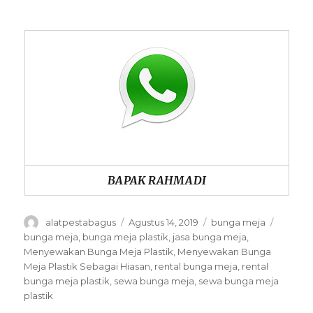
BAPAK RAHMADI
Author
Posted
Categories
Tags
alatpestabagus
Agustus 14, 2019
bunga meja
on
bunga meja
,
bunga meja plastik
,
jasa bunga meja
,
Menyewakan Bunga Meja Plastik
,
Menyewakan Bunga
Meja Plastik Sebagai Hiasan
,
rental bunga meja
,
rental
bunga meja plastik
,
sewa bunga meja
,
sewa bunga meja
plastik