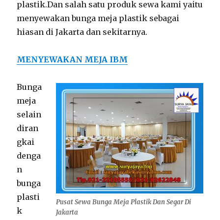
plastik.Dan salah satu produk sewa kami yaitu
menyewakan bunga meja plastik sebagai
hiasan di Jakarta dan sekitarnya.
MENYEWAKAN MEJA IBM
Bunga
meja
selain
diran
gkai
denga
n
bunga
plasti
Pusat Sewa Bunga Meja Plastik Dan Segar Di
k
Jakarta