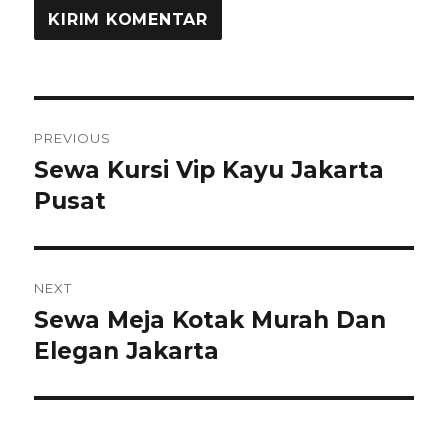
Navigasi
PREVIOUS
pos
Sewa Kursi Vip Kayu Jakarta
Previous
post:
Pusat
NEXT
Sewa Meja Kotak Murah Dan
Next
post:
Elegan Jakarta