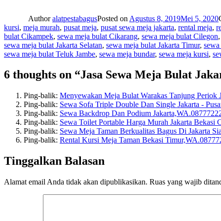
Author
alatpestabagus
Posted on
Agustus 8, 2019
Mei 5, 2020
kursi
,
meja murah
,
pusat meja
,
pusat sewa meja jakarta
,
rental meja
,
r
bulat Cikampek
,
sewa meja bulat Cikarang
,
sewa meja bulat Cilegon
sewa meja bulat Jakarta Selatan
,
sewa meja bulat Jakarta Timur
,
sewa 
sewa meja bulat Teluk Jambe
,
sewa meja bundar
,
sewa meja kursi
,
se
6 thoughts on “Jasa Sewa Meja Bulat Jaka
Ping-balik:
Menyewakan Meja Bulat Warakas Tanjung Periok Ja
Ping-balik:
Sewa Sofa Triple Double Dan Single Jakarta - Pu
Ping-balik:
Sewa Backdrop Dan Podium Jakarta,WA.0877722
Ping-balik:
Sewa Toilet Portable Harga Murah Jakarta Bekasi 
Ping-balik:
Sewa Meja Taman Berkualitas Bagus Di Jakarta Si
Ping-balik:
Rental Kursi Meja Taman Bekasi Timur,WA.0877
Tinggalkan Balasan
Alamat email Anda tidak akan dipublikasikan.
Ruas yang wajib ditan