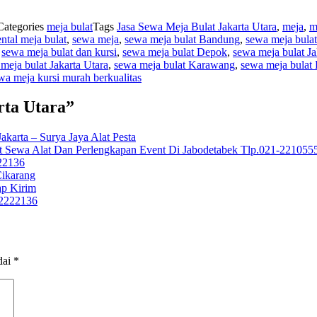
Categories
meja bulat
Tags
Jasa Sewa Meja Bulat Jakarta Utara
,
meja
,
m
ental meja bulat
,
sewa meja
,
sewa meja bulat Bandung
,
sewa meja bulat
,
sewa meja bulat dan kursi
,
sewa meja bulat Depok
,
sewa meja bulat Ja
meja bulat Jakarta Utara
,
sewa meja bulat Karawang
,
sewa meja bulat
wa meja kursi murah berkualitas
rta Utara”
karta – Surya Jaya Alat Pesta
sat Sewa Alat Dan Perlengkapan Event Di Jabodetabek Tlp.021-221055
22136
Cikarang
ap Kirim
72222136
dai
*