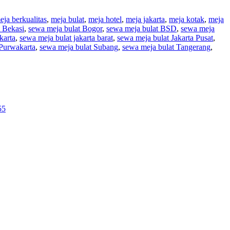
eja berkualitas
,
meja bulat
,
meja hotel
,
meja jakarta
,
meja kotak
,
meja
 Bekasi
,
sewa meja bulat Bogor
,
sewa meja bulat BSD
,
sewa meja
karta
,
sewa meja bulat jakarta barat
,
sewa meja bulat Jakarta Pusat
,
 Purwakarta
,
sewa meja bulat Subang
,
sewa meja bulat Tangerang
,
55