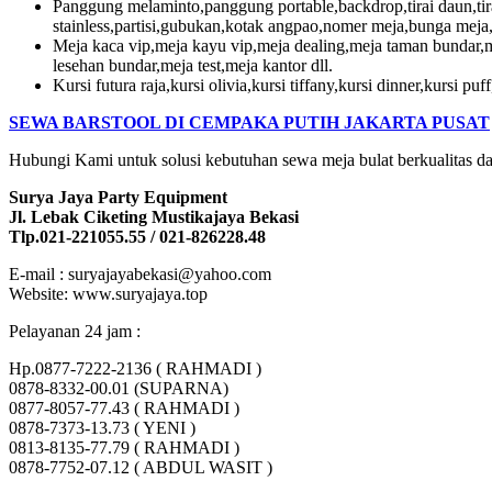
Panggung melaminto,panggung portable,backdrop,tirai daun,tirai lo
stainless,partisi,gubukan,kotak angpao,nomer meja,bunga meja,k
Meja kaca vip,meja kayu vip,meja dealing,meja taman bundar,m
lesehan bundar,meja test,meja kantor dll.
Kursi futura raja,kursi olivia,kursi tiffany,kursi dinner,kursi puf
SEWA BARSTOOL DI CEMPAKA PUTIH JAKARTA PUSAT
Hubungi Kami untuk solusi kebutuhan sewa meja bulat berkualitas d
Surya Jaya Party Equipment
Jl. Lebak Ciketing Mustikajaya Bekasi
Tlp.021-221055.55 / 021-826228.48
E-mail : suryajayabekasi@yahoo.com
Website: www.suryajaya.top
Pelayanan 24 jam :
Hp.0877-7222-2136 ( RAHMADI )
0878-8332-00.01 (SUPARNA)
0877-8057-77.43 ( RAHMADI )
0878-7373-13.73 ( YENI )
0813-8135-77.79 ( RAHMADI )
0878-7752-07.12 ( ABDUL WASIT )