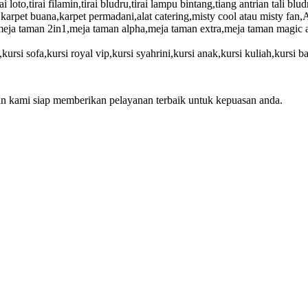
to,tirai filamin,tirai bludru,tirai lampu bintang,tiang antrian tali blud
arpet buana,karpet permadani,alat catering,misty cool atau misty fan,A
eja taman 2in1,meja taman alpha,meja taman extra,meja taman magic at
f,kursi sofa,kursi royal vip,kursi syahrini,kursi anak,kursi kuliah,kursi ba
an kami siap memberikan pelayanan terbaik untuk kepuasan anda.