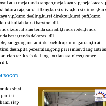
nsul atau meja tanda tangan,meja kayu vip,meja kaca vi
si futura raja,kursi tiffany,kursi olivia,kursi dinner,kur
kayu vip,kursi dealing,kursi direktur,kursi puff,kursi
kursi kuliah,kursi barstool dll.
enda kerucut atau tenda sarnafil,tenda roder,tenda
nda bazar,tenda dekorasi dll.
ble,panggung melaminto,backdrop,mini garden,tirai
u,tirai daun,pita peresmian,gong peresmian,tiang antria
g antrian tarik sabuk,tiang antrian stainless,nomer
 dll.
M BOGOR
ntuk solusi
partisi
 kami siap