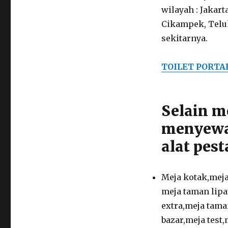
wilayah : Jakar
Cikampek, Teluk
sekitarnya.
TOILET PORTA
Selain m
menyewa
alat pest
Meja kotak,meja
meja taman lipa
extra,meja tama
bazar,meja test