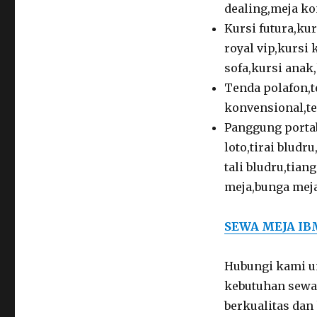
dealing,meja ko
Kursi futura,kur
royal vip,kursi 
sofa,kursi anak,
Tenda polafon,t
konvensional,te
Panggung porta
loto,tirai bludr
tali bludru,tian
meja,bunga meja
SEWA MEJA IB
Hubungi kami u
kebutuhan sewa 
berkualitas dan