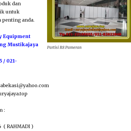
oduk dan
ik untuk
 penting anda.
ty Equipment
ing Mustikajaya
Partisi R8 Pameran
5 / 021-
jayabekasi@yahoo.com
ryajaya.top
m :
6 ( RAHMADI )