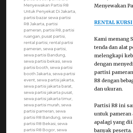
Menyewakan Partisi R8
Menyewakan Part
Untuk Penyekat Di Jakarta
,
partisi bazar sewa partisi
RENTAL KURSI
R8 Jakarta
,
partisi
pameran
,
partisi R8
,
partisi
ruangan
,
pusat partisi
,
Kami memang S
rental partisi
,
rental partisi
tenda dan alat p
pameran
,
sewa partisi
,
sewa partisi Bandung
,
melengkapi keb
sewa partisi bekasi
,
sewa
dengan menyed
partisi booth
,
sewa partisi
partisi pameran
booth Jakarta
,
sewa partisi
event
,
sewa partisi jakarta
,
R8 dengan bebag
sewa partisi jakarta barat
,
dan ukuran.
sewa partisi jakarta pusat
,
sewa partisi jakarta timur
,
sewa partisi murah
,
sewa
Partisi R8 ini s
partisi pameran
,
sewa
untuk pameran 
partisi R8 Bandung
,
sewa
apalagi yang dii
partisi R8 Bekasi
,
sewa
partisi R8 Bogor
,
sewa
banyak peserta