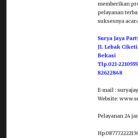
memberikan pr
pelayanan terba
suksesnya acara
Surya Jaya Par
Jl. Lebak Ciket
Bekasi
Tlp.021-2210555
82622848
E-mail : surya
Website: www.su
Pelayanan 24 ja
Hp.08777222213