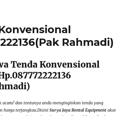
Konvensional
2222136(Pak Rahmadi)
wa Tenda Konvensional
Hp.087772222136
ahmadi)
k acara? dan tentunya anda menginginkan tenda yang
n harga terjangkau.Disini
Surya Jaya Rental Equipment
aka