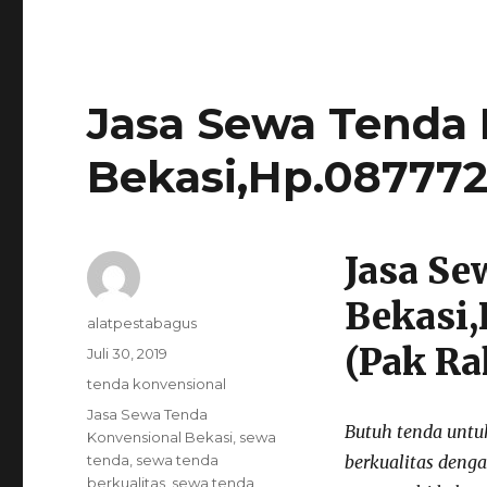
Jasa Sewa Tenda 
Bekasi,Hp.08777
Jasa Se
Bekasi,
Author
alatpestabagus
(Pak R
Posted
Juli 30, 2019
on
Categories
tenda konvensional
Tags
Jasa Sewa Tenda
Butuh tenda untu
Konvensional Bekasi
,
sewa
tenda
,
sewa tenda
berkualitas denga
berkualitas
,
sewa tenda