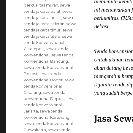
memenuhi kebutu
berkualitas murah
,
sewa
ini menawarkan j
tenda jakarta barat
,
sewa
tenda jakarta pusat
,
sewa
berkualitas. CV.S
tenda jakarta selatan
,
sewa
Bekasi.
tenda jakarta timur
,
sewa
tenda jakarta utara
,
sewa
tenda konvensioanal
Cikampek
,
sewa tenda
Tenda konvensiona
konvensional
,
sewa tenda
Untuk ukuran ten
konvensional Bandung
,
sewa tenda konvensional
akan datang ke l
Bekasi
,
sewa tenda
mengetahui berap
konvensional Bogor
,
sewa
Dijamin tenda di
tenda konvensional
Cikarang
,
sewa tenda
yang sudah berp
konvensional Depok
,
sewa
tenda konvensional
Jakarta
,
sewa tenda
Jasa Sew
konvensional Karawang
,
sewa tenda konvensional
Purwakarta
,
sewa tenda