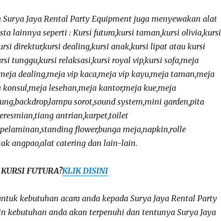
a Surya Jaya Rental Party Equipment juga menyewakan alat
sta lainnya seperti : Kursi futura,kursi taman,kursi olivia,kursi
ursi direktur,kursi dealing,kursi anak,kursi lipat atau kursi
ursi tunggu,kursi relaksasi,kursi royal vip,kursi sofa,meja
,meja dealing,meja vip kaca,meja vip kayu,meja taman,meja
a konsul,meja lesehan,meja kantor,meja kue,meja
ng,backdrop,lampu sorot,sound system,mini garden,pita
resmian,tiang antrian,karpet,toilet
pelaminan,standing flower,bunga meja,napkin,rolle
tak angpao,alat catering dan lain-lain.
 KURSI FUTURA?
KLIK DISINI
untuk kebutuhan acara anda kepada Surya Jaya Rental Party
n kebutuhan anda akan terpenuhi dan tentunya Surya Jaya