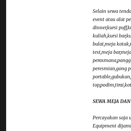
Selain sewa tend
event atau alat pe
dinner,kursi puff,k
kuliah,kursi bar,k
bulat,meja kotak
test,meja bar,mej
perasmana,panggu
peresmian,gong pe
portable,gubukan,
top,podim,tirai,ko
SEWA MEJA DAN
Percayakan saja 
Equipment dijami