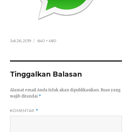
Posted
Full
Juli 26, 2019
640 × 480
on
size
Tinggalkan Balasan
Alamat email Anda tidak akan dipublikasikan.
Ruas yang
wajib ditandai
*
KOMENTAR
*