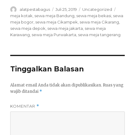
Author
Posted
Categories
Tags
alatpestabagus
Juli 25, 2019
Uncategorized
on
meja kotak
,
sewa meja Bandung
,
sewa meja bekasi
,
sewa
meja bogor
,
sewa meja Cikampek
,
sewa meja Cikarang
,
sewa meja depok
,
sewa meja jakarta
,
sewa meja
Karawang
,
sewa meja Purwakarta
,
sewa meja tangerang
Tinggalkan Balasan
Alamat email Anda tidak akan dipublikasikan.
Ruas yang
wajib ditandai
*
KOMENTAR
*