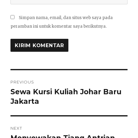
Simpan nama, email, dan situs web saya pada
peramban ini untuk komentar saya berikutnya.
Navigasi
PREVIOUS
pos
Sewa Kursi Kuliah Johar Baru
Previous
post:
Jakarta
NEXT
Next