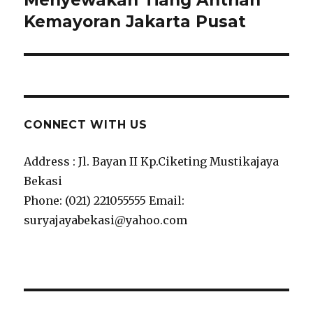
Menyewakan Tiang Antrian
post:
Kemayoran Jakarta Pusat
CONNECT WITH US
Address : Jl. Bayan II Kp.Ciketing Mustikajaya
Bekasi
Phone: (021) 221055555 Email:
suryajayabekasi@yahoo.com