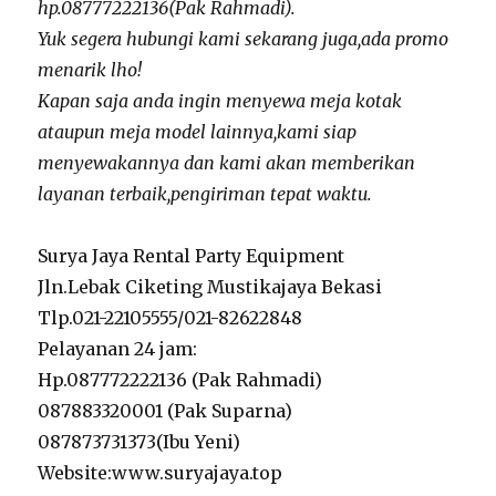
hp.08777222136(Pak Rahmadi).
Yuk segera hubungi kami sekarang juga,ada promo
menarik lho!
Kapan saja anda ingin menyewa meja kotak
ataupun meja model lainnya,kami siap
menyewakannya dan kami akan memberikan
layanan terbaik,pengiriman tepat waktu.
Surya Jaya Rental Party Equipment
Jln.Lebak Ciketing Mustikajaya Bekasi
Tlp.021-22105555/021-82622848
Pelayanan 24 jam:
Hp.087772222136 (Pak Rahmadi)
087883320001 (Pak Suparna)
087873731373(Ibu Yeni)
Website:www.suryajaya.top