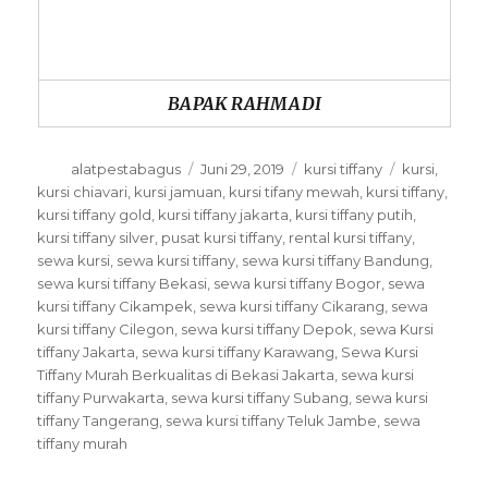
BAPAK RAHMADI
Author
Posted
Categories
Tags
alatpestabagus
Juni 29, 2019
kursi tiffany
kursi
,
on
kursi chiavari
,
kursi jamuan
,
kursi tifany mewah
,
kursi tiffany
,
kursi tiffany gold
,
kursi tiffany jakarta
,
kursi tiffany putih
,
kursi tiffany silver
,
pusat kursi tiffany
,
rental kursi tiffany
,
sewa kursi
,
sewa kursi tiffany
,
sewa kursi tiffany Bandung
,
sewa kursi tiffany Bekasi
,
sewa kursi tiffany Bogor
,
sewa
kursi tiffany Cikampek
,
sewa kursi tiffany Cikarang
,
sewa
kursi tiffany Cilegon
,
sewa kursi tiffany Depok
,
sewa Kursi
tiffany Jakarta
,
sewa kursi tiffany Karawang
,
Sewa Kursi
Tiffany Murah Berkualitas di Bekasi Jakarta
,
sewa kursi
tiffany Purwakarta
,
sewa kursi tiffany Subang
,
sewa kursi
tiffany Tangerang
,
sewa kursi tiffany Teluk Jambe
,
sewa
tiffany murah