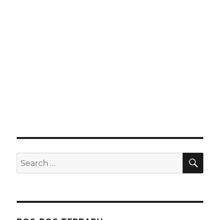
SEA
Search
for: